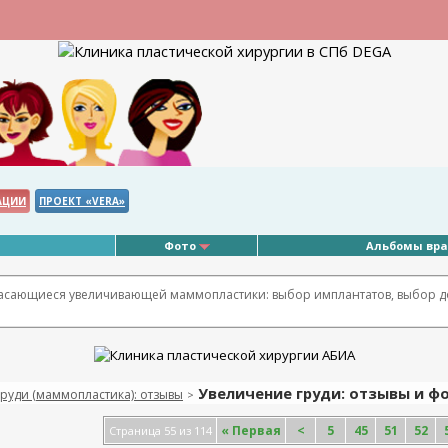
АЦИИ
ПРОЕКТ «VERA»
Фото
Альбомы вр
касающиеся увеличивающей маммопластики: выбор имплантатов, выбор д
Увеличение груди: отзывы и фо
руди (маммопластика): отзывы
>
«
Первая
<
5
45
51
52
Страница 55 из 114