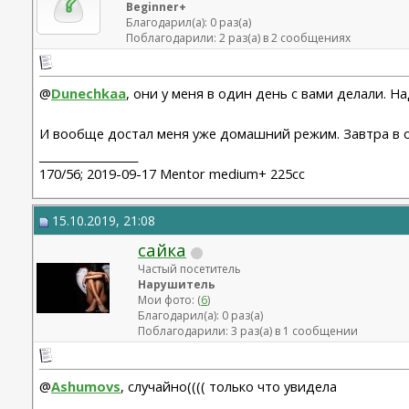
Beginner+
Благодарил(а): 0 раз(а)
Поблагодарили: 2 раз(а) в 2 сообщениях
@
Dunechkaa
, они у меня в один день с вами делали. 
И вообще достал меня уже домашний режим. Завтра в о
__________________
170/56; 2019-09-17 Mentor medium+ 225cc
15.10.2019, 21:08
сайка
Частый посетитель
Нарушитель
Мои фото: (
6
)
Благодарил(а): 0 раз(а)
Поблагодарили: 3 раз(а) в 1 сообщении
@
Ashumovs
, случайно(((( только что увидела
__________________