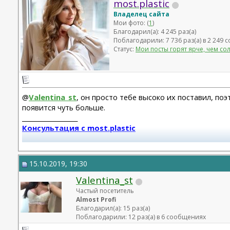
most.plastic
Владелец сайта
Мои фото: (
1
)
Благодарил(а): 4 245 раз(а)
Поблагодарили: 7 736 раз(а) в 2 249
Статус:
Мои посты горят ярче, чем со
@
Valentina_st
, он просто тебе высоко их поставил, по
появится чуть больше.
__________________
Консультация с most.plastic
Телеграм канал most.plastic
15.10.2019, 19:30
11.24 смас+эндо лба Барсегян Овсеп
Valentina_st
+ липофилинг кистей рук Джимиев Мулдар (в одну оп)
Частый посетитель
Замена Мотива Эрго 475сс деми 20.03.23 Арамян Левон,
Almost Profi
Благодарил(а): 15 раз(а)
коррекция складки 04.24 + коррекция липофилингом
Поблагодарили: 12 раз(а) в 6 сообщениях
Липофилинг лица + нити 10.2022 - Андрющенко Олеся - 