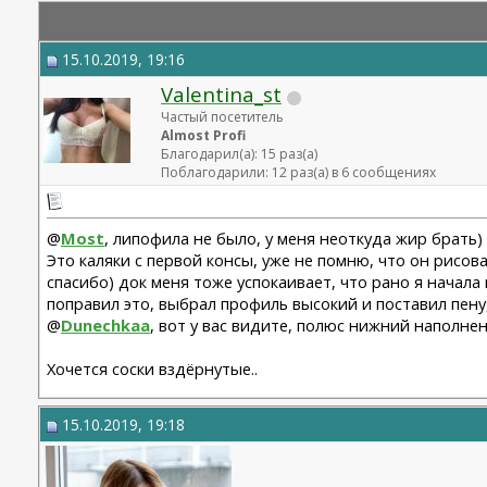
15.10.2019, 19:16
Valentina_st
Частый посетитель
Almost Profi
Благодарил(а): 15 раз(а)
Поблагодарили: 12 раз(а) в 6 сообщениях
@
Most
, липофила не было, у меня неоткуда жир брать) я
Это каляки с первой консы, уже не помню, что он рисов
спасибо) док меня тоже успокаивает, что рано я начала
поправил это, выбрал профиль высокий и поставил пену,
@
Dunechkaa
, вот у вас видите, полюс нижний наполненн
Хочется соски вздёрнутые..
15.10.2019, 19:18