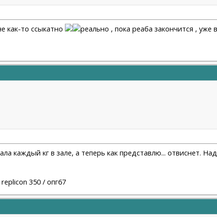
мне как-то ссыкатно
реально , пока реаба закончится , уже
ала каждый кг в зале, а теперь как представлю... отвиснет. На
h replicon 350 / опг67