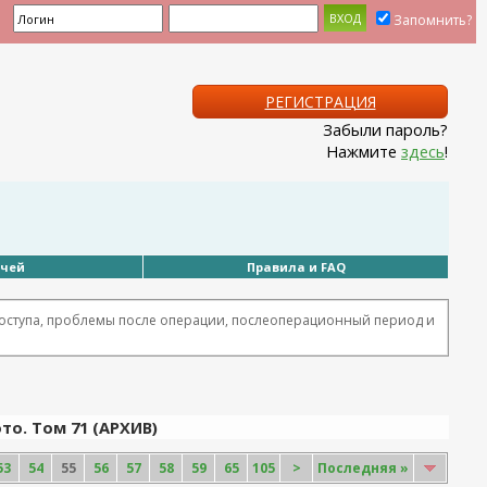
Запомнить?
РЕГИСТРАЦИЯ
Забыли пароль?
Нажмите
здесь
!
ачей
Правила и FAQ
оступа, проблемы после операции, послеоперационный период и
то. Том 71 (АРХИВ)
53
54
55
56
57
58
59
65
105
>
Последняя
»