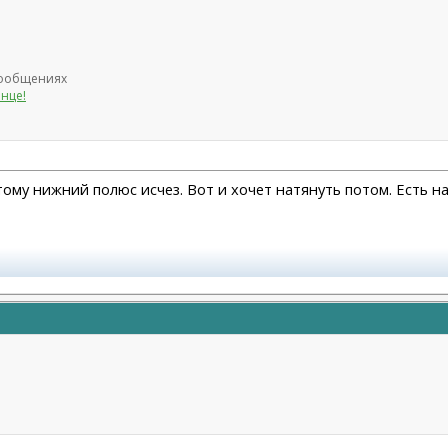
 сообщениях
лнце!
этому нижний полюс исчез. Вот и хочет натянуть потом. Есть н
оказалась сожжена платизма и нити стояли там где нельзя