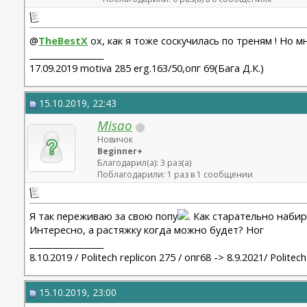
@
TheBestX
ох, как я тоже соскучилась по треням ! Но 
__________________
17.09.2019 motiva 285 erg.163/50,опг 69(Бага Д.К.)
15.10.2019, 22:43
Misao
Новичок
Beginner+
Благодарил(а): 3 раз(а)
Поблагодарили: 1 раз в 1 сообщении
Я так переживаю за свою попу
. Как старательно набир
Интересно, а растяжку когда можно будет? Ног
__________________
8.10.2019 / Politech replicon 275 / опг68 -> 8.9.2021/ Politec
15.10.2019, 23:00