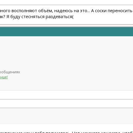
емного восполняют объём, надеюсь на это... А соски переносит
ак? Я буду стесняться раздеваться(
 сообщениях
лнце!
сключение как у тебя получилось. Нет никакого кошмара, чтоб