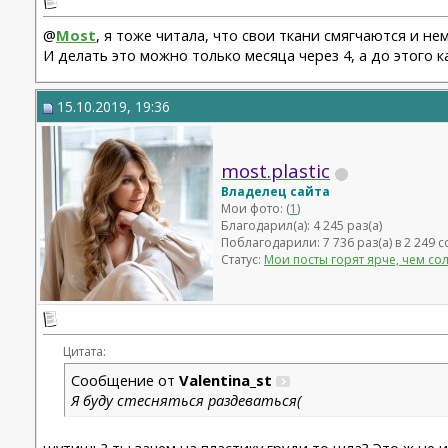
Рино 2020 - Константинов Бадри,
Миниабдо + грыжа 2019 - Малкаров
@
Most
, я тоже читала, что свои ткани смягчаются и н
И делать это можно только месяца через 4, а до этого к
15.10.2019, 19:36
most.plastic
Владелец сайта
Мои фото: (
1
)
Благодарил(а): 4 245 раз(а)
Поблагодарили: 7 736 раз(а) в 2 249
Статус:
Мои посты горят ярче, чем со
Цитата:
Сообщение от
Valentina_st
Я буду стесняться раздеваться(
шутишь? ты зачем на пластику груди то шла? Это ж не и