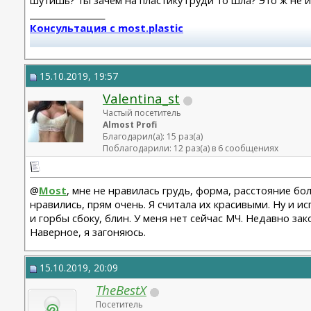
__________________
Консультация с most.plastic
Телеграм канал most.plastic
15.10.2019, 19:57
11.24 смас+эндо лба Барсегян Овсеп
Valentina_st
+ липофилинг кистей рук Джимиев Мулдар (в одну оп)
Частый посетитель
Замена Мотива Эрго 475сс деми 20.03.23 Арамян Левон,
Almost Profi
Благодарил(а): 15 раз(а)
коррекция складки 04.24 + коррекция липофилингом
Поблагодарили: 12 раз(а) в 6 сообщениях
Липофилинг лица + нити 10.2022 - Андрющенко Олеся - 
Рино 2020 - Константинов Бадри,
Миниабдо + грыжа 2019 - Малкаров
@
Most
, мне не нравилась грудь, форма, расстояние бо
нравились, прям очень. Я считала их красивыми. Ну и 
и горбы сбоку, блин. У меня нет сейчас МЧ. Недавно з
Наверное, я загоняюсь.
15.10.2019, 20:09
TheBestX
Посетитель