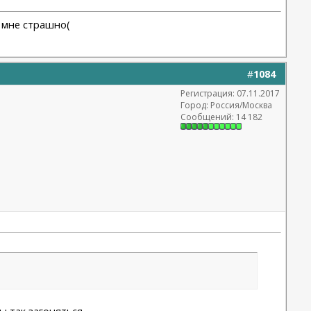
ь мне страшно(
#
1084
Регистрация: 07.11.2017
Город: Россия/Москва
Сообщений: 14 182
ы так загоняться.