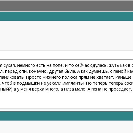
 сухая, немного есть на попе, и то сейчас сдулась, жуть как в 
ал, перед опи, конечно, другая была. А как думаешь, с пеной 
 паниковать. Просто нижнего полюса прям не хватает. Раньше
 чтоб в подмышки не уехали импланты. Но теперь теперь соск
ый?) а у меня верха много, а низа мало. А пена не проседает,