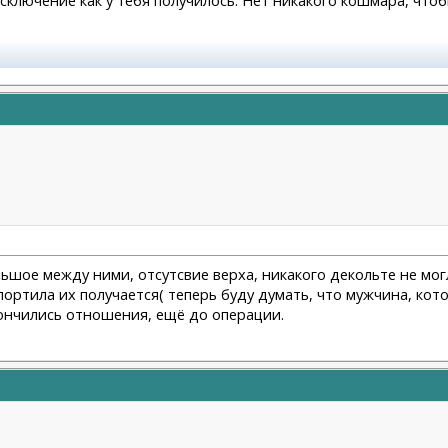
оказалась сожжена платизма и нити стояли там где нельзя
льшое между ними, отсутсвие верха, никакого декольте не мог
испортила их получается( теперь буду думать, что мужчина, к
акончились отношения, ещё до операции.