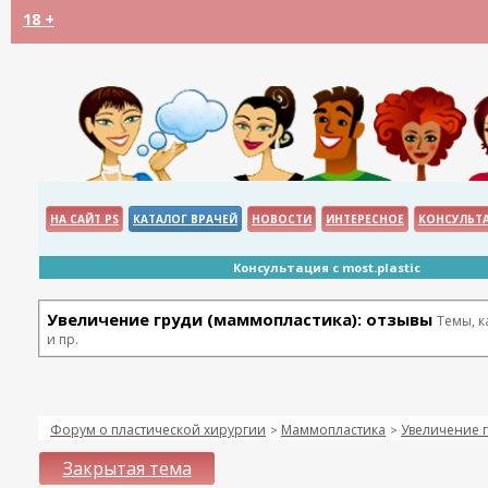
18 +
НА САЙТ PS
КАТАЛОГ ВРАЧЕЙ
НОВОСТИ
ИНТЕРЕСНОЕ
КОНСУЛЬТ
Консультация с most.plastic
Увеличение груди (маммопластика): отзывы
Темы, 
и пр.
Форум о пластической хирургии
Маммопластика
Увеличение г
>
>
Закрытая тема