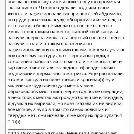
ползла потихоньку ниже и ниже, попутно проминая
ткани живота. Что мне сделали: подняли ткани
живота и зафиксировали как при верхней абдомино,
по груди рассекли капсулу, обнаружился излишек, то
есть капсула больше импланта, соответственно
имплант поставили на место, нижний слой капсулы
загнули вверх на имплант, а верхний соответственно
загнули назад и в таком положении все
зафиксировали внутренними швами, в моем случае по
внутреннему контуру аж от середины груди, к
сожалению забыла чей это метод и не смогла найти
картинки в инете для наглядности( везде только
подшивание дермального матрикса. Ещё рассказали,
что моя капсула на пене тонкая и красивая))) ну и
маленькое чудо лично для меня, у меня
образовалось много кист, через год после операции,
в некоторых местах аж гроздья большие и твёрдые,
я думала их вырезали, но врач сказала их не видели,
всё мягкое, а чудо в том что самых больших и
твёрдых нет, они исчезли, я не могу их прощупать т-
т-т))))
__________________
04.12.19 коррекция груди Левицкая + липофилинг