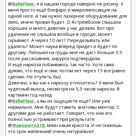
@
BelleFleur
, я в нашем городе наверно не рескну. У
меня просто ещё блефаро и микролипосакция на
одной ноге. А там нужно лазерное оборудование для
липо, иначе провал будет. О Ястрембском слышала
хорошее и много девочек у нас делали. Вот про
удаление не слышала вообще в городе, может
скрывают. А через 10 лет? Переделывать или
удалять? Может наука вперёд придёт и будет по
другому. Липоыил на грудь мне не даст больше 0.5
после рассасывния, хирурги подтвердили.
И ещё наркоза побаиваюсь так часто. Хотя сама
думаю, что ещё и смас потом лет через 15 все равно
сделаю. Не отупеть бы)
Девочки, а вы как к наркозу относитесь? У меня был
чудесный выход, несмотря на 5,5 часов наркоза. В
хартманн год назад
@
BelleFleur
, а вы их ощущаете ещё? Или уже
нормально. Мне будут ставить анатомы ментор. С
другими док не работает. Говорит, что они его
полностью устраивают при результате.
@
Фаворитка18
, млин какая красота. И не скажешь
что срок маленький очень натурально!