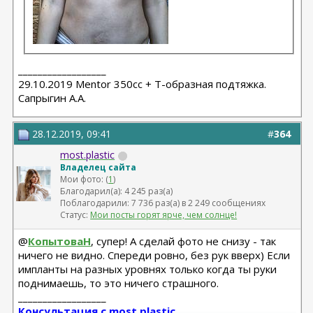
__________________
29.10.2019 Mentor 350cc + Т-образная подтяжка.
Сапрыгин А.А.
28.12.2019, 09:41
#
364
most.plastic
Владелец сайта
Мои фото: (
1
)
Благодарил(а): 4 245 раз(а)
Поблагодарили: 7 736 раз(а) в 2 249 сообщениях
Статус:
Мои посты горят ярче, чем солнце!
@
КопытоваН
, супер! А сделай фото не снизу - так
ничего не видно. Спереди ровно, без рук вверх) Если
импланты на разных уровнях только когда ты руки
поднимаешь, то это ничего страшного.
__________________
Консультация с most.plastic