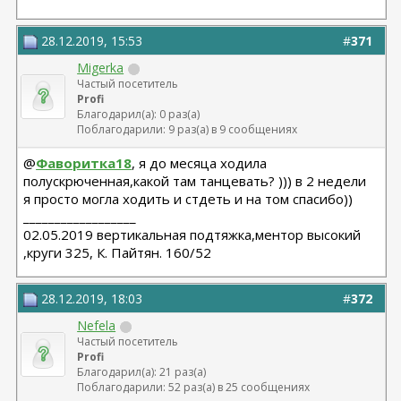
28.12.2019, 15:53
#
371
Migerka
Частый посетитель
Profi
Благодарил(а): 0 раз(а)
Поблагодарили: 9 раз(а) в 9 сообщениях
@
Фаворитка18
, я до месяца ходила
полускрюченная,какой там танцевать? ))) в 2 недели
я просто могла ходить и стдеть и на том спасибо))
__________________
02.05.2019 вертикальная подтяжка,ментор высокий
,круги 325, К. Пайтян. 160/52
28.12.2019, 18:03
#
372
Nefela
Частый посетитель
Profi
Благодарил(а): 21 раз(а)
Поблагодарили: 52 раз(а) в 25 сообщениях