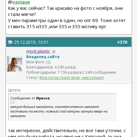
@
vazique
Как у вас сейчас? Так красиво на фото с ноября, они
стали мягче?
У мен параметры один в один, но опг 69. Тоже хотят
ставить 315 и335 ,или 335 и 355 мотиву ерг.
29.12.2019, 10:01
#
376
most.plastic
Владелец сайта
Мои фото: (
1
)
Благодарил(а): 4 245 раз(а)
Поблагодарили: 7 736 раз(а) в 2 249 сообщениях
Статус:
Мои посты горят ярче, чем солнце!
Цитата:
Сообщение от
Ириска
капсула больше импланта, соответственно имплант
поставили на место, нижний слой капсулы загнули вверх на
имплант,
так интересно, действительно, но все таки уточни, с
чем это была работа, но явно не с Капсулой, тк она