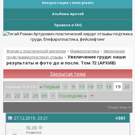
Консультация с most.plastic
Альбомы врачей
Правила и FAQ
Форум о пластической хирургии
Маммопластика
Увеличение
>
>
Увеличение груди: наши
груди (маммопластика): отзывы
>
результаты и фото до и после. Том 72 (АРХИВ)
Закрытая тема
19
«
Первая
<
9
15
16
17
18
20
Страница 19 из 110
21
22
23
29
69
>
Последняя
»
Опции темы
27.12.2019, 23:21
#
361
Ya_mi
Новичок