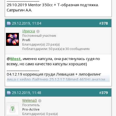
29.10.2019 Mentor 350cc + Т-образная подтяжка.
Сапрыгин А.А.
29.12.2019, 11:04
#
378
Ириска
Постоянный участник
Profi
Благодарил(а): 23 раз(а)
Поблагодарили: 50 раз(а) в 30 сообщениях
@
Most
, именно капсула, она растянулась судя по
всему, но само качество капсулы хорошее)
__________________
04.12.19 коррекция груди Левицкая + липофилинг
лица с хейло Лайтнер 25.12.17 Silimed 465HI анатом
Левицкая, 2006 CUI 260 сс круг Ветвицкий
29.12.2019, 11:48
#
379
Welena3
Посетитель
Pro-Active
Благодарил(а): 0 раз(а)