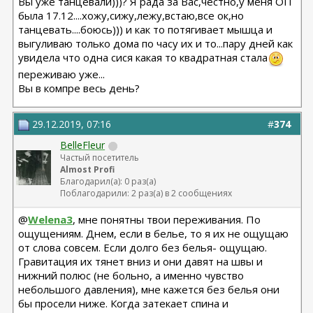
Вы уже танцевали)))? Я рада за Вас,честно,у меня ОП
была 17.12....хожу,сижу,лежу,встаю,все ок,но
танцевать....боюсь))) и как то потягивает мышца и
выгуливаю только дома по часу их и то...пару дней как
увидела что одна сися какая то квадратная стала
переживаю уже...
Вы в компре весь день?
29.12.2019, 07:16
#
374
BelleFleur
Частый посетитель
Almost Profi
Благодарил(а): 0 раз(а)
Поблагодарили: 2 раз(а) в 2 сообщениях
@
Welena3
, мне понятны твои переживания. По
ощущениям. Днем, если в белье, то я их не ощущаю
от слова совсем. Если долго без белья- ощущаю.
Гравитация их тянет вниз и они давят на швы и
нижний полюс (не больно, а именно чувство
небольшого давления), мне кажется без белья они
бы просели ниже. Когда затекает спина и