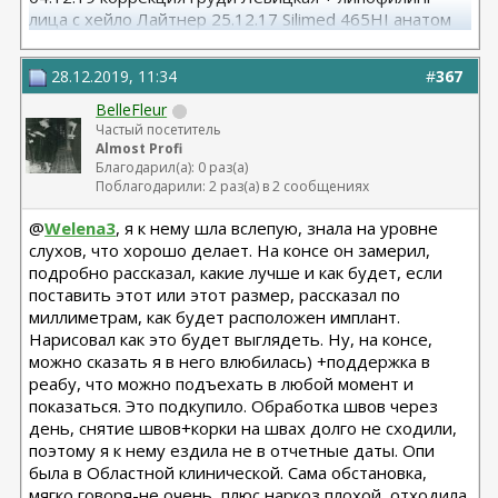
лица с хейло Лайтнер 25.12.17 Silimed 465HI анатом
Левицкая, 2006 CUI 260 сс круг Ветвицкий
28.12.2019, 11:34
#
367
BelleFleur
Частый посетитель
Almost Profi
Благодарил(а): 0 раз(а)
Поблагодарили: 2 раз(а) в 2 сообщениях
@
Welena3
, я к нему шла вслепую, знала на уровне
слухов, что хорошо делает. На консе он замерил,
подробно рассказал, какие лучше и как будет, если
поставить этот или этот размер, рассказал по
миллиметрам, как будет расположен имплант.
Нарисовал как это будет выглядеть. Ну, на консе,
можно сказать я в него влюбилась) +поддержка в
реабу, что можно подъехать в любой момент и
показаться. Это подкупило. Обработка швов через
день, снятие швов+корки на швах долго не сходили,
поэтому я к нему ездила не в отчетные даты. Опи
была в Областной клинической. Сама обстановка,
мягко говоря-не очень, плюс наркоз плохой, отходила