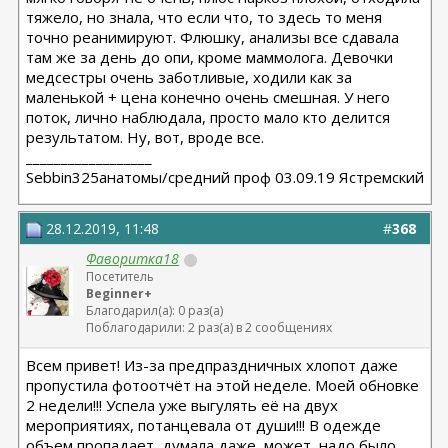
тяжело, но знала, что если что, то здесь то меня
точно реанимируют. Флюшку, анализы все сдавала
там же за день до опи, кроме маммолога. Девочки
медсестры очень заботливые, ходили как за
маленькой + цена конечно очень смешная. У него
поток, лично наблюдала, просто мало кто делится
результатом. Ну, вот, вроде все.
__________________
Sebbin325анатомы/средний проф 03.09.19 Ястремский
28.12.2019, 11:48
#
368
Фаворитка18
Посетитель
Beginner+
Благодарил(а): 0 раз(а)
Поблагодарили: 2 раз(а) в 2 сообщениях
Всем привет! Из-за предпраздничных хлопот даже
пропустила фотоотчёт на этой неделе. Моей обновке
2 недели!!! Успела уже выгулять её на двух
мероприятиях, потанцевала от души!!! В одежде
объем пропадает, думала даже, может, надо было