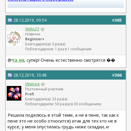
Телеграм канал most.plastic
28.12.2019, 09:54
#
365
11.24 смас+эндо лба Барсегян Овсеп
+ липофилинг кистей рук Джимиев Мулдар (в одну оп)
Neko23
Новичок
Beginner+
Замена Мотива Эрго 475сс деми 20.03.23 Арамян
Благодарил(а): 0 раз(а)
Левон,
Поблагодарили: 1 раз в 1 сообщении
коррекция складки 04.24 + коррекция липофилингом
Липофилинг лица + нити 10.2022 - Андрющенко
@
Ya_mi
, супер! Очень естественно смотрятся ��
Олеся - оказалась сожжена платизма и нити стояли
там где нельзя
Рино 2020 - Константинов Бадри,
28.12.2019, 10:48
#
366
Миниабдо + грыжа 2019 - Малкаров
Ириска
Постоянный участник
Profi
Благодарил(а): 23 раз(а)
Поблагодарили: 50 раз(а) в 30 сообщениях
Решила поделюсь в этой теме, а не в пене, так как к
пене это не особо относится) итак для тех кто не в
курсе, у меня опустилась грудь ниже складки, и