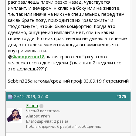
расправляешь плечи резко назад, чувствуется
имплант. И вечером. Я сплю на боку или на животе,
т.е. так или иначе на них (не специально), перед тем
как выбрать позу, приходится их "разложить" и
"подоткнуть", чтобы было комфортно. Когда это
сделано, ощущения импланта нет, спишь как на
своей груди. Я о них практически не думаю в течение
дня, это только моменты, когда вспоминаешь, что
внутри импланты.
@
Фаворитка18
, какая красотень!!) и у этого
человека всего две недели..)) как ты в 2 недели все
это делаешь???)))
__________________
Sebbin325анатомы/средний проф 03.09.19 Ястремский
29.12.2019, 07:50
#
375
Fliona
Частый посетитель
Almost Profi
Благодарил(а): 2 раз(а)
Поблагодарили: 6 раз(а) в 4 сообщениях