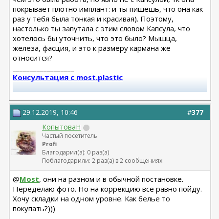
покрывает плотно имплант: и ты пишешь, что она как
раз у тебя была тонкая и красивая). Поэтому,
настолько ты запутала с этим словом Капсула, что
хотелось бы уточнить, что это было? Мышца,
железа, фасция, и это к размеру кармана же
относится?
__________________
Консультация с most.plastic
Телеграм канал most.plastic
29.12.2019, 10:46
#
377
11.24 смас+эндо лба Барсегян Овсеп
+ липофилинг кистей рук Джимиев Мулдар (в одну оп)
КопытоваН
Частый посетитель
Profi
Замена Мотива Эрго 475сс деми 20.03.23 Арамян
Благодарил(а): 0 раз(а)
Левон,
Поблагодарили: 2 раз(а) в 2 сообщениях
коррекция складки 04.24 + коррекция липофилингом
Липофилинг лица + нити 10.2022 - Андрющенко
@
Most
, они на разном и в обычной постановке.
Олеся - оказалась сожжена платизма и нити стояли
Переделаю фото. Но на коррекцию все равно пойду.
там где нельзя
Хочу складки на одном уровне. Как белье то
Рино 2020 - Константинов Бадри,
покупать?)))
Миниабдо + грыжа 2019 - Малкаров
__________________