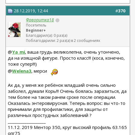
28.12.2019, 12:44
#
370
Фаворитка18
Посетитель
Beginner+
Благодарил(а): 0 раз(а)
Поблагодарили: 2 раз(а) в 2 сообщениях
@
Ya_mi
, ваша грудь великолепна, очень утончено,
да на изящной фигуре. Просто класс!!! (коса, конечно,
тоже супер!!!)
@
Welena3
, мерси
Ах да, у меня же ребёнок младший очень сильно
заболел, думали Корь!!! Очень боялась заразиться, да
тем более на таком ранем сроке после операции.
Оказалась энтеровирусная. Теперь вопрос: вы что-то
принимали для профилактики, для защиты от
различных простудных заболеваний ?
__________________
11.12. 2019 Ментор 350, круг высокий профиль 63.165
опг75