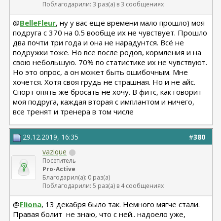
Поблагодарили: 3 раз(а) в 3 сообщениях
@
BelleFleur
, ну у вас ещё времени мало прошло) моя
подруга с 370 на 0.5 вообще их не чувствует. Прошло
два почти три года и она не нарадунтся. Всё не
подружки тоже. Но все после родов, кормления и на
свою небольшую. 70% по статистике их не чувствуют.
Но это опрос, а он может быть ошибочным. Мне
хочется. Хотя своя грудь не страшная. Но и не айс.
Спорт опять же бросать не хочу. В фитс, как говорит
моя подруга, каждая вторая с имплантом и ничего,
все тренят и тренера в том числе
29.12.2019, 16:35
#
380
vazique
Посетитель
Pro-Active
Благодарил(а): 0 раз(а)
Поблагодарили: 5 раз(а) в 4 сообщениях
@
Fliona
, 13 декабря было так. Немного мягче стали.
Правая болит
не знаю, что с ней.. надоело уже,