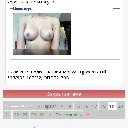
через 2 недели на узи.
Миниатюры
__________________
12.06.2019 Родке, Латвия. Motiva Ergonomix Full
335/355. 167/52, ОПГ 72. 70D.
Закрытая тема
19
«
Первая
<
9
15
16
17
18
20
Страница 19 из 110
21
22
23
29
69
>
Последняя
»