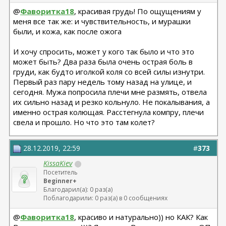
@
Фаворитка18
, красивая грудь! По ощущениям у
меня все так же: и чувствительность, и мурашки
были, и кожа, как после ожога
И хочу спросить, может у кого так было и что это
может быть? Два раза была очень острая боль в
груди, как будто иголкой коля со всей силы изнутри.
Первый раз пару недель тому назад на улице, и
сегодня. Мужа попросила плечи мне размять, отвела
их сильно назад и резко кольнуло. Не покалывания, а
именно острая колющая. Расстегнула компру, плечи
свела и прошло. Но что это там колет?
28.12.2019, 22:59
#
373
KissaKiev
Посетитель
Beginner+
Благодарил(а): 0 раз(а)
Поблагодарили: 0 раз(а) в 0 сообщениях
@
Фаворитка18
, красиво и натурально)) но КАК? Как