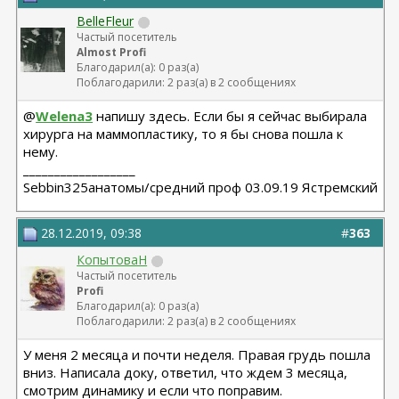
BelleFleur
Частый посетитель
Almost Profi
Благодарил(а): 0 раз(а)
Поблагодарили: 2 раз(а) в 2 сообщениях
@
Welena3
напишу здесь. Если бы я сейчас выбирала
хирурга на маммопластику, то я бы снова пошла к
нему.
__________________
Sebbin325анатомы/средний проф 03.09.19 Ястремский
28.12.2019, 09:38
#
363
КопытоваН
Частый посетитель
Profi
Благодарил(а): 0 раз(а)
Поблагодарили: 2 раз(а) в 2 сообщениях
У меня 2 месяца и почти неделя. Правая грудь пошла
вниз. Написала доку, ответил, что ждем 3 месяца,
смотрим динамику и если что поправим.