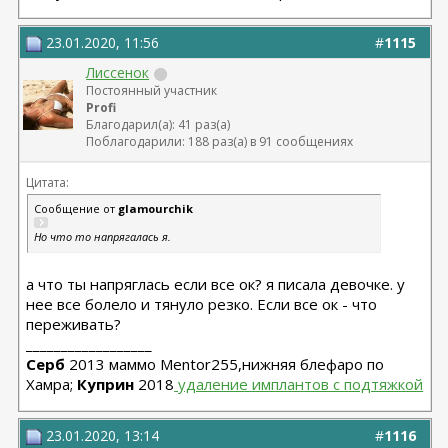
23.01.2020, 11:56
#
1115
Лиссенок
Постоянный участник
Profi
Благодарил(а): 41 раз(а)
Поблагодарили: 188 раз(а) в 91 сообщениях
Цитата:
Сообщение от
glamourchik
Но что то напрягалась я.
а что ты напряглась если все ок? я писала девочке. у
нее все болело и тянуло резко. Если все ок - что
переживать?
__________________
Серб
2013 маммо Mentor255,нижняя блефаро по
Хамра;
Куприн
2018
 удаление имплантов с подтяжкой
23.01.2020, 13:14
#
1116