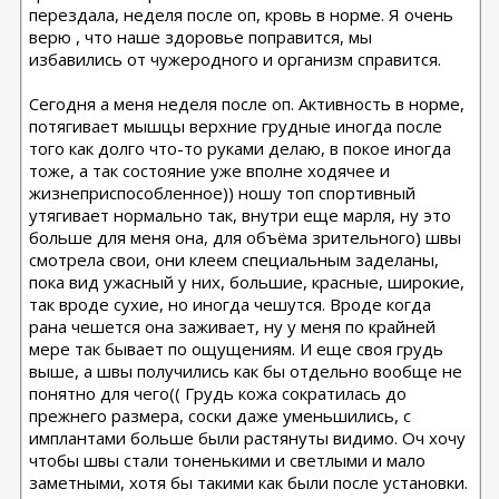
перездала, неделя после оп, кровь в норме. Я очень
верю , что наше здоровье поправится, мы
избавились от чужеродного и организм справится.
Сегодня а меня неделя после оп. Активность в норме,
потягивает мышцы верхние грудные иногда после
того как долго что-то руками делаю, в покое иногда
тоже, а так состояние уже вполне ходячее и
жизнеприспособленное)) ношу топ спортивный
утягивает нормально так, внутри еще марля, ну это
больше для меня она, для объёма зрительного) швы
смотрела свои, они клеем специальным заделаны,
пока вид ужасный у них, большие, красные, широкие,
так вроде сухие, но иногда чешутся. Вроде когда
рана чешется она заживает, ну у меня по крайней
мере так бывает по ощущениям. И еще своя грудь
выше, а швы получились как бы отдельно вообще не
понятно для чего(( Грудь кожа сократилась до
прежнего размера, соски даже уменьшились, с
имплантами больше были растянуты видимо. Оч хочу
чтобы швы стали тоненькими и светлыми и мало
заметными, хотя бы такими как были после установки.