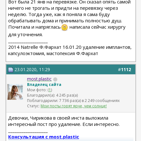
Вот была 21 янв на перевязке. Он сказал опять самой
ничего не трогать и придти на перевязку через
неделю. Тогда уже, как я поняла я сама буду
обрабатывать дома и принимать полностью душ.
Почитала и напряглась
написала сейчас хирургу
для уточнения.
__________________
2014 Natrelle Ф.Фархат 16.01.20 удаление имплантов,
капсулоэктомия, мастопексия Ф.Фархат
23.01.2020, 11:29
#
1112
most.plastic
Владелец сайта
Мои фото: (
1
)
Благодарил(а): 4 245 раз(а)
Поблагодарили: 7 736 раз(а) в 2 249 сообщениях
Статус:
Мои посты горят ярче, чем солнце!
Девочки, Чирикова в своей инста выложила
интересный пост про удаление. Если интересно.
__________________
Консультация с most.plastic