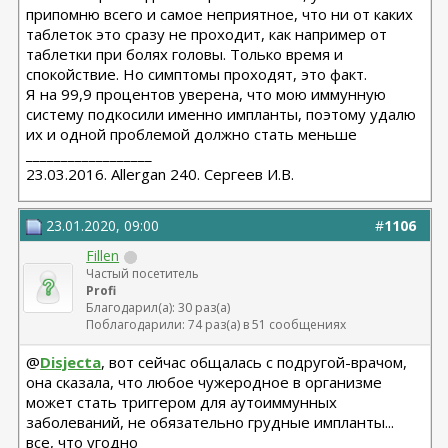
припомню всего и самое неприятное, что ни от каких
таблеток это сразу не проходит, как например от
таблетки при болях головы. Только время и
спокойствие. Но симптомы проходят, это факт.
Я на 99,9 процентов уверена, что мою иммунную
систему подкосили именно импланты, поэтому удалю
их и одной проблемой должно стать меньше
__________________
23.03.2016. Allergan 240. Сергеев И.В.
23.01.2020, 09:00
#
1106
Fillen
Частый посетитель
Profi
Благодарил(а): 30 раз(а)
Поблагодарили: 74 раз(а) в 51 сообщениях
@
Disjecta
, вот сейчас общалась с подругой-врачом,
она сказала, что любое чужеродное в организме
может стать триггером для аутоиммунных
заболеваний, не обязательно грудные импланты...
все, что угодно