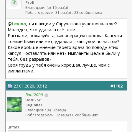
Profi
Благодарил(а): 16 раз(а)
Поблагодарили: 31 раз(а) в 23 сообщениях
@
Levina
, ты в акции у Саруханова участвовала же?
Молодец, что удалила всё-таки.
Расскажи, пожалуйста, как операция прошла. Капсулы
тонкие были или нет, удаляли с капсулой по частям?
Какое вообще мнение твоего врача по поводу этих
капсул - оставлять или нет? Импланты целые были у
тебя, без разрывов?
Своя грудь у тебя очень хорошая, лучше, чем с
имплантами.
23.01.2020, 03:12
#
1102
Boni2009
Новичок
Beginner
Благодарил(а): 0 раз(а)
Поблагодарили: 0 раз(а) в 0 сообщениях
Цитата: