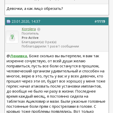
Девочки, а как лицо обрезать?
23.01.2020, 14:37
#
1119
Korolera
Посетитель
Pro-Active
Благодарил(а): 0 раз(а)
Поблагодарили: 1 раз в 1 сообщении
@
Ленивка
, Боже сколько вы вытерпели, я вам так
искренне сочувствую, от всей души желаю
поправиться, пусть все боли останутся в прошлом,
человеческий организм удивительный и способен на
многое, верю в это, пусть у вас и у всех девочек, кто
прошел через эти оп, будет все хорошо) у меня тоже
герпес начал атаковать после установки имплантов,
до вообще не было ни разу в жизни. Последнее
время каждый месяц, я постоянно сидела на
таблетках Ацикловир и мази. Были ужасные головные
постоянные боли прям с прострелами в голове. С
кровью тоже проблемы появлялись. Вот только