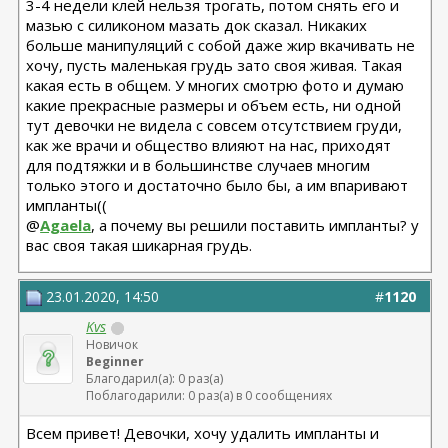
3-4 недели клей нельзя трогать, потом снять его и
мазью с силиконом мазать док сказал. Никаких
больше манипуляций с собой даже жир вкачивать не
хочу, пусть маленькая грудь зато своя живая. Такая
какая есть в общем. У многих смотрю фото и думаю
какие прекрасные размеры и объем есть, ни одной
тут девочки не видела с совсем отсутствием груди,
как же врачи и общество влияют на нас, приходят
для подтяжки и в большинстве случаев многим
только этого и достаточно было бы, а им впаривают
импланты((
@
Agaela
, а почему вы решили поставить импланты? у
вас своя такая шикарная грудь.
23.01.2020, 14:50
#
1120
Kvs
Новичок
Beginner
Благодарил(а): 0 раз(а)
Поблагодарили: 0 раз(а) в 0 сообщениях
Всем привет! Девочки, хочу удалить импланты и