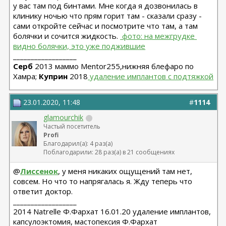
у вас там под бинтами. Мне когда я дозвонилась в
клинику ночью что прям горит там - сказали сразу -
сами откройте сейчас и посмотрите что там, а там
болячки и сочится жидкость.
 фото: на межгрудке 
видно болячки, это уже поджившие
__________________
Серб
2013 маммо Mentor255,нижняя блефаро по
Хамра;
Куприн
2018
 удаление имплантов с подтяжкой
23.01.2020, 11:48
#
1114
glamourchik
Частый посетитель
Profi
Благодарил(а): 4 раз(а)
Поблагодарили: 28 раз(а) в 21 сообщениях
@
Лиссенок
, у меня никаких ощущений там нет,
совсем. Но что то напрягалась я. Жду теперь что
ответит доктор.
__________________
2014 Natrelle Ф.Фархат 16.01.20 удаление имплантов,
капсулоэктомия, мастопексия Ф.Фархат