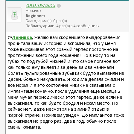
ZOLOTOVA2015
Новичок
Beginner+
Благодарил(а): 0 раз(а)
Поблагодарили: 4 раз(а) в 4 сообщениях
@
Ленивка
, желаю вам скорейшего выздоровления!
прочитала вашу историю и вспомнила, что у меня
тоже выскакивал этот сраный герпес постоянно на
протяжении всего года ношения ! То в носу то на
губах то под губой нижней и что самое поганое вот
как только ему вылезти за день за два начинали
болеть пульпированные зубы! как будто вылазили из
десен, больно накусывать. Я ходила делала снимки и
все норм! И я это состояние никак не связывала с
имплантами конечно. после удаления еще месяца 2
меня мучал периодически этот герпес, даже если не
выскакивал, то как будто бродил и искал место. Но
сейчас нет, даже несмотря на зимний отдых в
жаркой стране. Поживем увидем! До имплантов тоже
выскакивал но редко раз, два в год, обычно после
смены климата.