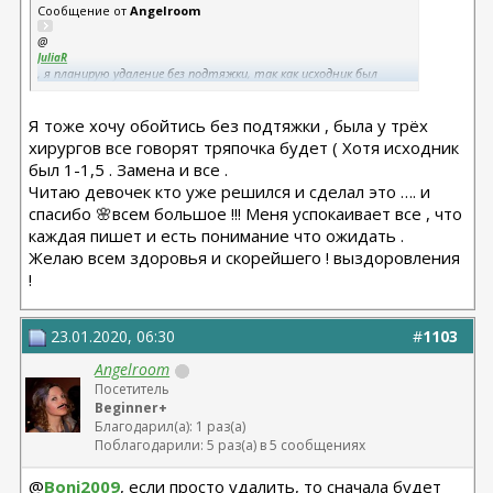
Сообщение от
Angelroom
@
JuliaR
, я планирую удаление без подтяжки, так как исходник был
безптозный и размер имплантов небольшой, носила их недолго,
так что хочу обойтись просто удалением без капсулы и парой
Я тоже хочу обойтись без подтяжки , была у трёх
сессий липофилинга, видела отличные результаты у девочек в
ветке по липофилу груди. Теперь осталось только найти хирурга,
хирургов все говорят тряпочка будет ( Хотя исходник
который работает с подмышечным доступом (другой не
был 1-1,5 . Замена и все .
рассматриваю). Моя основная причина удаления - недавний
Читаю девочек кто уже решился и сделал это …. и
артрит, мой ревматолог сказал есть научные исследования о
возможной связи и рекомендовал на всяк случай убрать.
спасибо 🌸всем большое !!! Меня успокаивает все , что
каждая пишет и есть понимание что ожидать .
Желаю всем здоровья и скорейшего ! выздоровления
!
23.01.2020, 06:30
#
1103
Angelroom
Посетитель
Beginner+
Благодарил(а): 1 раз(а)
Поблагодарили: 5 раз(а) в 5 сообщениях
@
Boni2009
, если просто удалить, то сначала будет