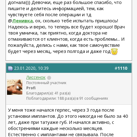
догнала))) Девочки, еще раз большое спасибо, что
пишите и делитесь информацией, тем, как
чувствуете себя после операции и тд
@
Ленивка
, ох, сколько тебе испытать пришлось!
Надеюсь и верю, то теперь все будет хорошо! Врач
твоя умничка, так приятно, когда доктора не
отмахиваются от клиентов, когда есть проблемы... И
пожалуйста, делись с нами, как твое самочувствие
будет через месяц, через полгода и даже год
23.01.2020, 10:39
#
1110
Лиссенок
Постоянный участник
Profi
Благодарил(а): 41 раз(а)
Поблагодарили: 188 раз(а) в 91 сообщениях
У меня тоже начался герпес, через 3 года после
установки имплантов. До этого никогда не было за 40
лет, даже при татуаже губ. И начался активно, с
обострениями каждые несколько месяцев.
Естественно с имплантами не связывала. После