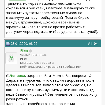
тряпочка, но через несколько месяцев кожа
сократится и они станут плотнее. Я планирую также
заполнить пустоты пересаженным жиром по
максимуму за пару-тройку сессий. Пока выбираю
между Сарухановым, Дрюком и врачами из
Фрауклиник - это те кто не против работать с
доступом через подмышки (без удаления с капсулой).
23.01.2020, 08:22
#
1104
Fillen
Частый посетитель
Profi
Благодарил(а): 30 раз(а)
Поблагодарили: 74 раз(а) в 51 сообщениях
@
Ленивка
, здоровья Вам! Можно Вас попросить?
Держите в курсе нас, что с вашим здоровьем после
удаления имплантов. Хочу в этом разобраться, но
пока я не вижу связи.... аутоиммунки и зостеры и тд
ведь бывают и у людей без имплантов, поэтому хочу
разобраться....
здоровья и скорейшего выздоровления!