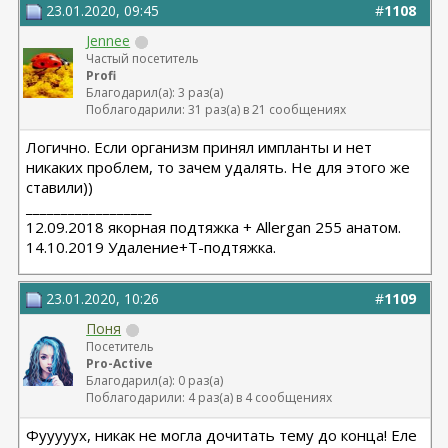
23.01.2020, 09:45
#
1108
Jennee
Частый посетитель
Profi
Благодарил(а): 3 раз(а)
Поблагодарили: 31 раз(а) в 21 сообщениях
Логично. Если организм принял импланты и нет
никаких проблем, то зачем удалять. Не для этого же
ставили))
__________________
12.09.2018 якорная подтяжка + Allergan 255 анатом.
14.10.2019 Удаление+Т-подтяжка.
23.01.2020, 10:26
#
1109
Поня
Посетитель
Pro-Active
Благодарил(а): 0 раз(а)
Поблагодарили: 4 раз(а) в 4 сообщениях
Фууууух, никак не могла дочитать тему до конца! Еле