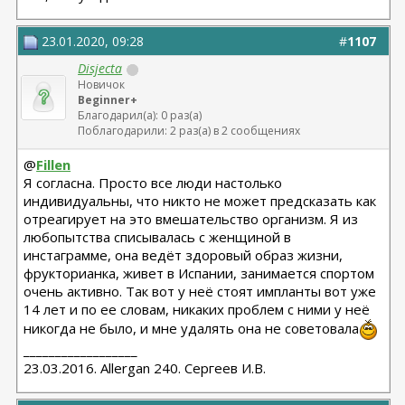
23.01.2020, 09:28
#
1107
Disjecta
Новичок
Beginner+
Благодарил(а): 0 раз(а)
Поблагодарили: 2 раз(а) в 2 сообщениях
@
Fillen
Я согласна. Просто все люди настолько
индивидуальны, что никто не может предсказать как
отреагирует на это вмешательство организм. Я из
любопытства списывалась с женщиной в
инстаграмме, она ведёт здоровый образ жизни,
фрукторианка, живет в Испании, занимается спортом
очень активно. Так вот у неё стоят импланты вот уже
14 лет и по ее словам, никаких проблем с ними у неё
никогда не было, и мне удалять она не советовала
__________________
23.03.2016. Allergan 240. Сергеев И.В.