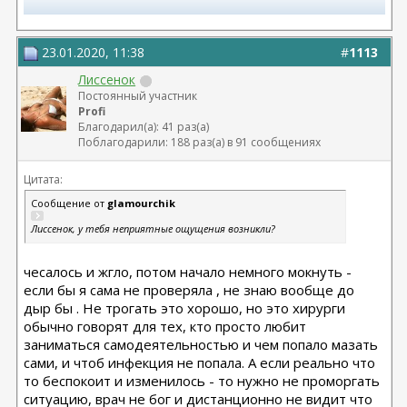
Телеграм канал most.plastic
23.01.2020, 11:38
#
1113
11.24 смас+эндо лба Барсегян Овсеп
+ липофилинг кистей рук Джимиев Мулдар (в одну оп)
Лиссенок
Постоянный участник
Profi
Замена Мотива Эрго 475сс деми 20.03.23 Арамян
Благодарил(а): 41 раз(а)
Левон,
Поблагодарили: 188 раз(а) в 91 сообщениях
коррекция складки 04.24 + коррекция липофилингом
Липофилинг лица + нити 10.2022 - Андрющенко
Цитата:
Олеся - оказалась сожжена платизма и нити стояли
там где нельзя
Сообщение от
glamourchik
Рино 2020 - Константинов Бадри,
Лиссенок, у тебя неприятные ощущения возникли?
Миниабдо + грыжа 2019 - Малкаров
чесалось и жгло, потом начало немного мокнуть -
если бы я сама не проверяла , не знаю вообще до
дыр бы . Не трогать это хорошо, но это хирурги
обычно говорят для тех, кто просто любит
заниматься самодеятельностью и чем попало мазать
сами, и чтоб инфекция не попала. А если реально что
то беспокоит и изменилось - то нужно не проморгать
ситуацию, врач не бог и дистанционно не видит что