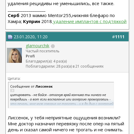
удаления рецидивы не уменьшились, все также.
__________________
Серб
2013 маммо Mentor255,нижняя блефаро по
Хамра;
Куприн
2018
 удаление имплантов с подтяжкой
23.01.2020, 11:20
#
1111
glamourchik
Частый посетитель
Profi
Благодарил(а): 4 раз(а)
Поблагодарили: 28 раз(а) в 21 сообщениях
Цитата:
Сообщение от
Лиссенок
цитировать - не бойся - отогнув край кончика ты ничего не
повредишь - а вот если воспаление или аллергию проморгаешь -
это печаль, мне муж говорил не трогать - и я до дыр с аллергией
проходила, пока все таки сама не заглянула что там внутри.
Знание - сила!
Лиссенок, у тебя неприятные ощущения возникли?
второй вариант - ехать в клинику и там в процедурной пусть
смотрят и перевязывают, иногда первую неделю перевязки
Мне доктор назначил перевязку после опер на пятый
каждый день делают
день и сказал самой ничего не трогать и не снимать.