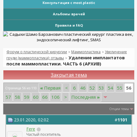
Консультация с most.plastic
Альбомы врачей
Правила и FAQ
Форум о пластической хирургии
Маммопластика
Увеличение
>
>
Удаление имплантатов
груди (маммопластика): отзывы
>
после маммопластики. ЧАСТЬ 6 (АРХИВ)
Закрытая тема
56
«
Первая
<
6
46
52
53
54
55
Страница 56 из 110
57
58
59
60
66
106
>
Последняя
»
Опции темы
23.01.2020, 02:02
#
1101
Fere
Частый посетитель