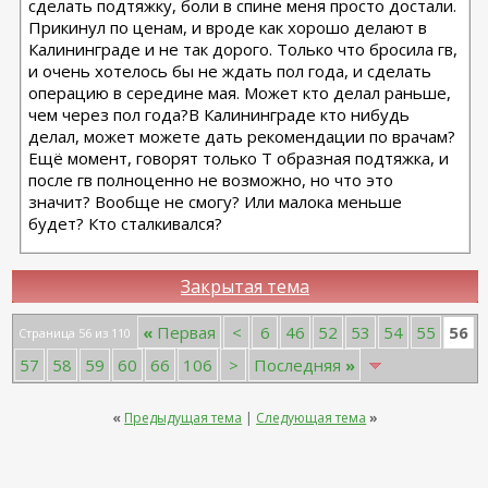
сделать подтяжку, боли в спине меня просто достали.
Прикинул по ценам, и вроде как хорошо делают в
Калининграде и не так дорого. Только что бросила гв,
и очень хотелось бы не ждать пол года, и сделать
операцию в середине мая. Может кто делал раньше,
чем через пол года?В Калининграде кто нибудь
делал, может можете дать рекомендации по врачам?
Ещё момент, говорят только Т образная подтяжка, и
после гв полноценно не возможно, но что это
значит? Вообще не смогу? Или малока меньше
будет? Кто сталкивался?
Закрытая тема
56
«
Первая
<
6
46
52
53
54
55
Страница 56 из 110
57
58
59
60
66
106
>
Последняя
»
«
Предыдущая тема
|
Следующая тема
»