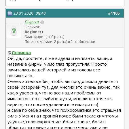
23.01.2020, 08:43
#
1105
Disjecta
Новичок
Beginner+
Благодарил(а): 0 раз(а)
Поблагодарили: 2 раз(а) в 2 сообщениях
@
Ленивка
Ой, да, простите, я же видела и импланты ваши, а
название фирмы мимо глаз пропустила. Просто
зачиталась вашей историей и из головы все
повылетало.
Очень хотелось бы, чтобы вы продолжали делиться
своей историей тут, для многих это очень важно, так
как, я уверена, что не все наши проблемы от
имплантов, но в глубине души, мне лично хочется
верить, что после удаления все наладится)
Я сама по себе знаю, что психосоматика это страшная
сила. У меня на нервной почве были такие симптомы:
удушье, головокружение, боли в спине, боли в
области щитовидки и еще много чего, уже и не