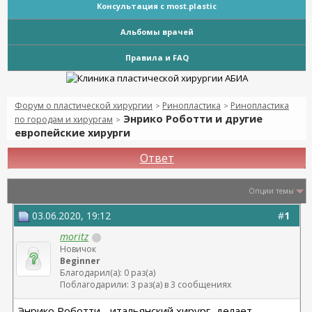
Консультация с most.plastic
Альбомы врачей
Правила и FAQ
Форум о пластической хирургии
Ринопластика
Ринопластика
>
>
Энрико Роботти и другие
по городам и хирургам
>
европейские хирурги
Ответ
Опции темы
03.06.2020, 19:12
#
1
moritz
Новичок
Beginner
Благодарил(а): 0 раз(а)
Поблагодарили: 3 раз(а) в 3 сообщениях
Энрико Роботти - итальянский хирург, делает