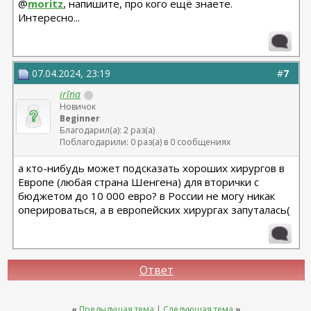
@
moritz
, напишите, про кого ещё знаете.
Интересно...
07.04.2024, 23:19
#
7
irīna
Новичок
Beginner
Благодарил(а): 2 раз(а)
Поблагодарили: 0 раз(а) в 0 сообщениях
а кто-нибудь может подсказать хороших хирургов в
Европе (любая страна Шенгена) для вторички с
бюджетом до 10 000 евро? в России не могу никак
оперироваться, а в европейских хирургах запуталась(
Ответ
«
Предыдущая тема
|
Следующая тема
»