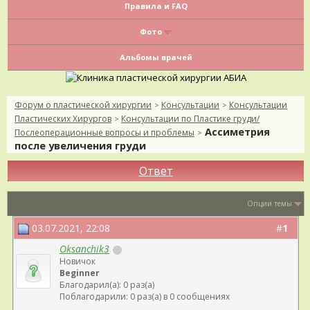
Правила и FAQ
Фото
Альбомы врачей
Форум о пластической хирургии
Консультации
Консультации
>
>
Пластических Хирургов
Консультации по Пластике груди/
>
Ассиметрия
Послеоперационные вопросы и проблемы
>
после увеличения груди
Ответ
Опции темы
03.07.2021, 22:08
#
1
Oksanchik3
Новичок
Beginner
Благодарил(а): 0 раз(а)
Поблагодарили: 0 раз(а) в 0 сообщениях