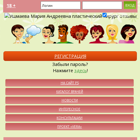
18 +
Запомнить?
РЕГИСТРАЦИЯ
Забыли пароль?
Нажмите
здесь
!
НА САЙТ PS
КАТАЛОГ ВРАЧЕЙ
НОВОСТИ
ИНТЕРЕСНОЕ
КОНСУЛЬТАЦИИ
ПРОЕКТ «VERA»