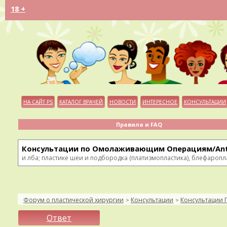
18 +
НА САЙТ PS
КАТАЛОГ ВРАЧЕЙ
НОВОСТИ
ИНТЕРЕСНОЕ
КОНСУЛЬТАЦИИ
Правила и FAQ
Консультации по Омолаживающим Операциям/Ant
и лба; пластике шеи и подбородка (платизмопластика), блефаропл
Форум о пластической хирургии
Консультации
Консультации 
>
>
Ответ