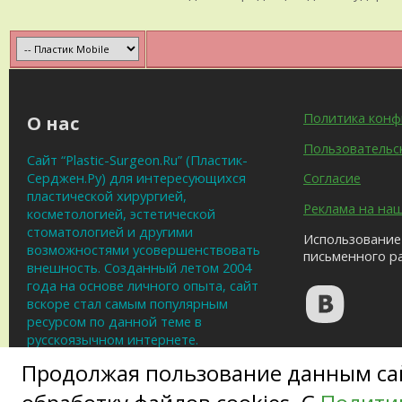
Политика кон
О нас
Пользовательс
Сайт “Plastic-Surgeon.Ru” (Пластик-
Серджен.Ру) для интересующихся
Согласие
пластической хирургией,
Реклама на на
косметологией, эстетической
стоматологией и другими
Использование 
возможностями усовершенствовать
письменного р
внешность. Созданный летом 2004
года на основе личного опыта, сайт
вскоре стал самым популярным
ресурсом по данной теме в
русскоязычном интернете.
Продолжая пользование данным сай
Обратная связь
Пластическая хирургия/Plastic-Surgeon.R