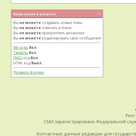
Ваши права в разделе
Вы
не можете
создавать новые темы
Вы
не можете
отвечать в темах
Вы
не можете
прикреплять вложения
Вы
не можете
редактировать свои сообщения
BB коды
Вкл.
Смайлы
Вкл.
[IMG]
код
Вкл.
HTML код
Выкл.
Правила форума
Реес
СМИ зарегистрировано Федеральной служб
Контактные данные редакции для государственн