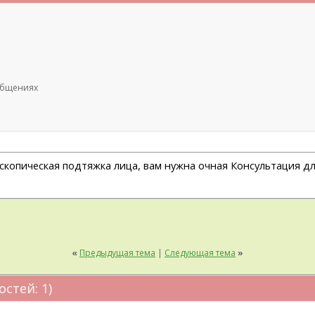
ообщениях
копическая подтяжка лица, вам нужна очная Консультация для
«
Предыдущая тема
|
Следующая тема
»
остей: 1)