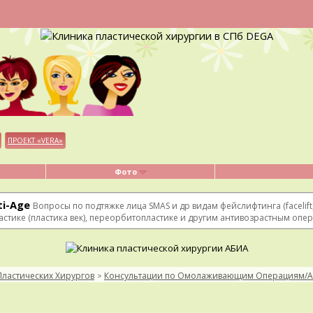
ПРОЕКТ «VERA»
Фото
i-Age
Вопросы по подтяжке лица SMAS и др видам фейслифтинга (facelift,
астике (пластика век), переорбитопластике и другим антивозрастным опе
Пластических Хирургов
Консультации по Омолаживающим Операциям/An
>