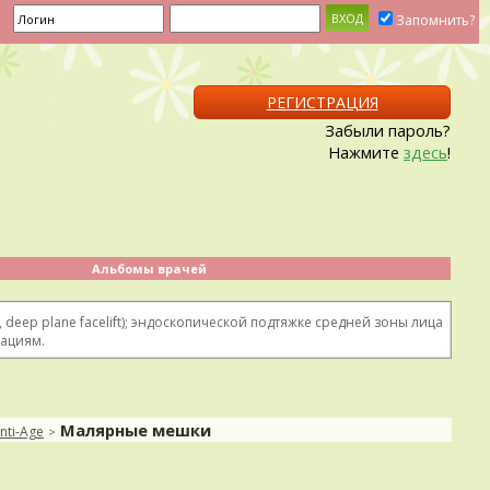
Запомнить?
РЕГИСТРАЦИЯ
Забыли пароль?
Нажмите
здесь
!
Альбомы врачей
 deep plane facelift); эндоскопической подтяжке средней зоны лица
рациям.
Малярные мешки
ti-Age
>