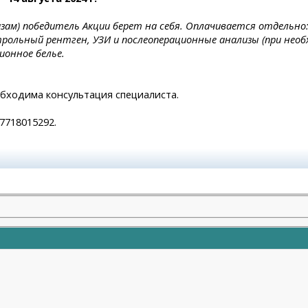
лизам) победитель Акции берет на себя. Оплачивается отдел
трольный рентген, УЗИ и послеоперационные анализы (при необ
ионное белье.
бходима консультация специалиста.
7718015292.
оказалась сожжена платизма и нити стояли там где нельзя