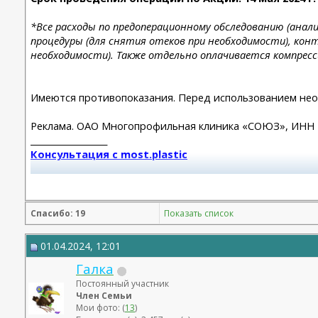
*Все расходы по предоперационному обследованию (ана
процедуры (для снятия отеков при необходимости), кон
необходимости). Также отдельно оплачивается компресс
Имеются противопоказания. Перед использованием нео
Реклама. ОАО Многопрофильная клиника «СОЮЗ», ИНН 
__________________
Консультация с most.plastic
Телеграм канал most.plastic
11.24 смас+эндо лба Барсегян Овсеп
Спасибо: 19
Показать список
+ липофилинг кистей рук Джимиев Мулдар (в одну оп)
01.04.2024, 12:01
Замена Мотива Эрго 475сс деми 20.03.23 Арамян Левон,
Галка
коррекция складки 04.24 + коррекция липофилингом
Липофилинг лица + нити 10.2022 - Андрющенко Олеся - 
Постоянный участник
Рино 2020 - Константинов Бадри,
Член Семьи
Мои фото: (
13
)
Миниабдо + грыжа 2019 - Малкаров