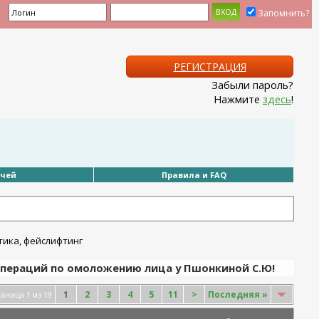
Запомнить?
РЕГИСТРАЦИЯ
Забыли пароль?
Нажмите
здесь
!
ачей
Правила и FAQ
операций по омоложению лица у Пшонкиной С.Ю!
1
2
3
4
5
11
>
Последняя
»
аница 1 из 19