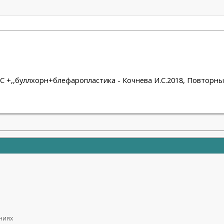
 СМАС +,,буллхорн+блефаропластика - Кочнева И.С.2018, Повто
ениях