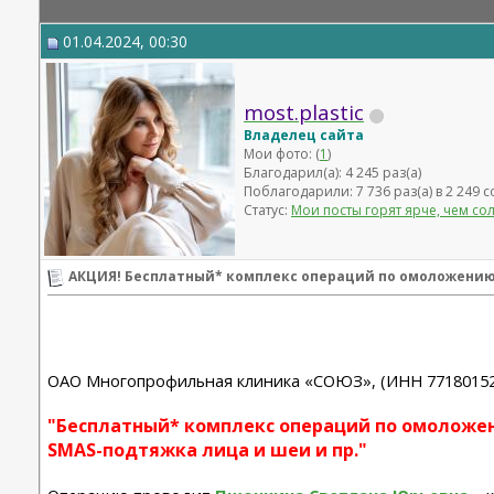
01.04.2024, 00:30
most.plastic
Владелец сайта
Мои фото: (
1
)
Благодарил(а): 4 245 раз(а)
Поблагодарили: 7 736 раз(а) в 2 249
Статус:
Мои посты горят ярче, чем со
АКЦИЯ! Бесплатный* комплекс операций по омоложению
ОАО Многопрофильная клиника «СОЮЗ», (ИНН 7718015292 
"Бесплатный* комплекс операций по омоложен
SMAS-подтяжка лица и шеи и пр."