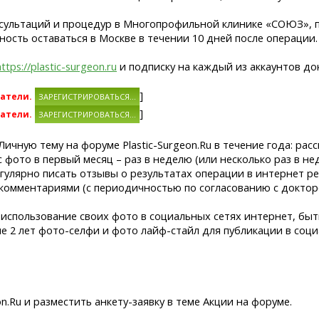
онсультаций и процедур в Многопрофильной клинике «СОЮЗ», 
ость оставаться в Москве в течении 10 дней после операции.
https://plastic-surgeon.ru
и подписку на каждый из аккаунтов до
]
атели.
]
атели.
Личную тему на форуме Plastic-Surgeon.Ru в течение года: рас
 фото в первый месяц – раз в неделю (или несколько раз в не
егулярно писать отзывы о результатах операции в интернет р
комментариями (с периодичностью по согласованию с доктор
и использование своих фото в социальных сетях интернет, бы
ие 2 лет фото-селфи и фото лайф-стайл для публикации в соци
n.Ru и разместить анкету-заявку в теме Акции на форуме.