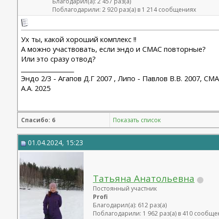
Благодарил(а): 2 457 раз(а)
Поблагодарили: 2 920 раз(а) в 1 214 сообщениях
Ух ты, какой хороший комплекс !!
А можно участвовать, если эндо и СМАС повторные?
Или это сразу отвод?
__________________
Эндо 2/3 - Агапов Д.Г 2007 , Липо - Павлов В.В. 2007,
А.А. 2025
Спасибо: 6
Показать список
01.04.2024, 15:23
Татьяна Анатольевна
Постоянный участник
Profi
Благодарил(а): 612 раз(а)
Поблагодарили: 1 962 раз(а) в 410 сообщ