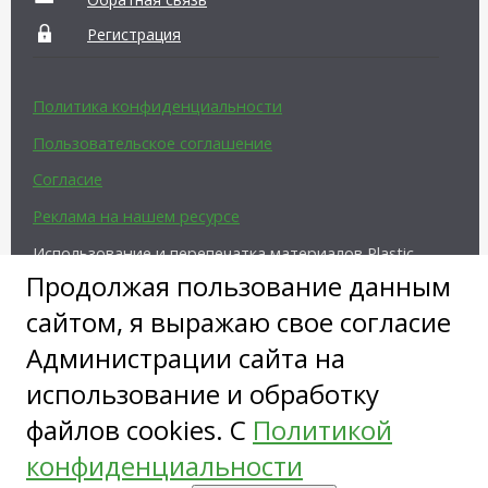
Регистрация
Политика конфиденциальности
Пользовательское соглашение
Согласие
Реклама на нашем ресурсе
Использование и перепечатка материалов Plastic-
Surgeon.Ru возможны только с письменного
Продолжая пользование данным
разрешения администрации и при наличии
активной ссылки на источник.
сайтом, я выражаю свое согласие
Администрации сайта на
использование и обработку
файлов cookies. С
Политикой
конфиденциальности
Copyright ©