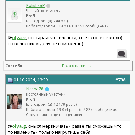
PolishkaP
Частый посетитель
Profi
Благодарил(а): 244 раз(а)
Поблагодарили: 314 раз(а) в 158 сообщениях
@
olya.g
, постарайся отвлечься, хотя это оч тяжело)
но волнением делу не поможешь)
Спасибо:
Показать список
01.10.2024, 13:29
#
798
Nesha78
Постоянный участник
Profi
Благодарил(а): 12 179 раз(а)
Поблагодарили: 19 854 раз(а) в 7 827 сообщениях
Статус: Никто еще не оценивал
@
olya.g
, смысл нервничать? разве ты сможешь что-
то изменить? только накрутишь себя