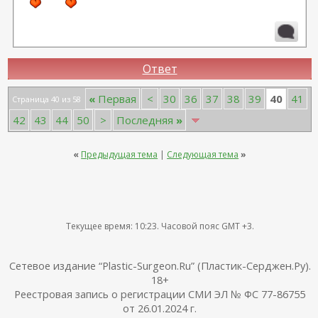
Ответ
40
«
Первая
<
30
36
37
38
39
41
Страница 40 из 58
42
43
44
50
>
Последняя
»
«
Предыдущая тема
|
Следующая тема
»
Текущее время:
10:23
. Часовой пояс GMT +3.
Сетевое издание “Plastic-Surgeon.Ru” (Пластик-Серджен.Ру).
18+
Реестровая запись о регистрации СМИ ЭЛ № ФС 77-86755
от 26.01.2024 г.