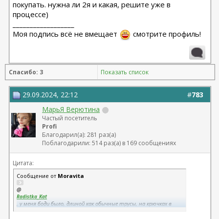
покупать. нужна ли 2я и какая, решите уже в
процессе)
__________________
Моя подпись всё не вмещает
смотрите профиль!
Спасибо: 3
Показать список
29.09.2024, 22:12
#
783
МарьЯ Верютина
Частый посетитель
Profi
Благодарил(а): 281 раз(а)
Поблагодарили: 514 раз(а) в 169 сообщениях
Цитата:
Сообщение от
Moravita
@
Radistka_Kat
, у меня боди было, длиной как обычные трусы, на крючках в
промежности) тоже норм было, ну, насколько это можно
сказать про абдо))))