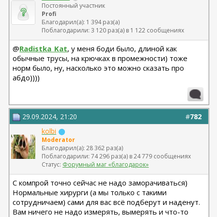
Постоянный участник
Profi
Благодарил(а): 1 394 раз(а)
Поблагодарили: 3 120 раз(а) в 1 122 сообщениях
@
Radistka_Kat
, у меня боди было, длиной как
обычные трусы, на крючках в промежности) тоже
норм было, ну, насколько это можно сказать про
абдо))))
29.09.2024, 21:20
#
782
kolbi
Moderator
Благодарил(а): 28 362 раз(а)
Поблагодарили: 74 296 раз(а) в 24 779 сообщениях
Статус:
Форумный маг «благодарок»
С компрой точно сейчас не надо заморачиваться)
Нормальные хирурги (а мы только с такими
сотрудничаем) сами для вас всё подберут и наденут.
Вам ничего не надо измерять, вымерять и что-то