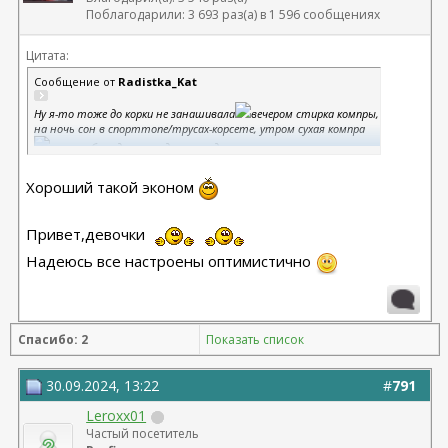
Поблагодарили: 3 693 раз(а) в 1 596 сообщениях
Цитата:
Сообщение от
Radistka_Kat
Ну я-то тоже до корки не занашивала
вечером стирка компры,
на ночь сон в спорттопе/трусах-корсете, утром сухая компра
вопрс обсуждали про доп.расходы, поэтому и написала, что
можно знатно сэкономить)) и то и другое как второй комплект
Вложение 523643
Хороший такой эконом
обойдется в 2 тр, а не в 20-30))
Вложение 523644
Привет,девочки
Надеюсь все настроены оптимистично
Спасибо: 2
Показать список
30.09.2024, 13:22
#
791
Leroxx01
Частый посетитель