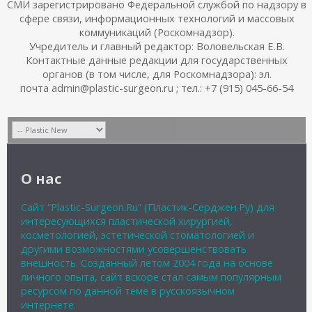
СМИ зарегистрировано Федеральной службой по надзору в
сфере связи, информационных технологий и массовых
коммуникаций (Роскомнадзор).
Учредитель и главный редактор: Воловельская Е.В.
Контактные данные редакции для государственных
органов (в том числе, для Роскомнадзора): эл.
почта admin@plastic-surgeon.ru ; тел.: +7 (915) 045-66-54
О нас
Сайт “Plastic-Surgeon.Ru” (Пластик-Серджен.Ру) для
интересующихся пластической хирургией,
косметологией, эстетической стоматологией и
другими возможностями усовершенствовать
внешность. Созданный летом 2004 года на основе
личного опыта, сайт вскоре стал самым популярным
ресурсом по данной теме в русскоязычном
интернете.