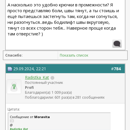
А насколько это удобно крючки в промежности? Я
просто представляю боли, швы тянут, а ты стоишь и
ещё пытаешься застегнуть там, когда ни согнуться,
ни разогнуться...ведь бодилифт швы вкруговую,
тянут со всех сторон тебя... Наверное проще когда
там отверстие? )
Спасибо:
Показать список
29.09.2024, 22:21
#
784
Radistka_Kat
Постоянный участник
Profi
Благодарил(а): 1 009 раз(а)
Поблагодарили: 601 раз(а) в 281 сообщениях
Цитата:
Сообщение от
Moravita
@
Radistka_Kat