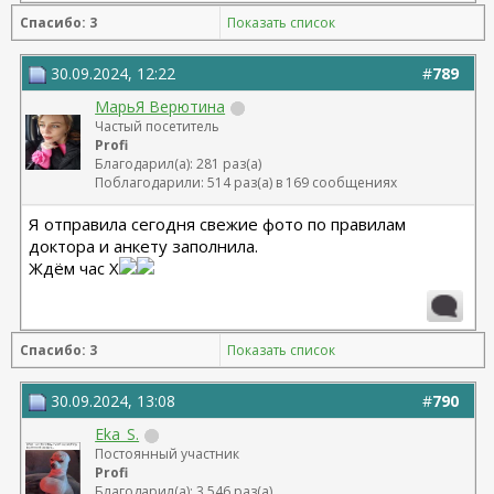
Спасибо: 3
Показать список
30.09.2024, 12:22
#
789
МарьЯ Верютина
Частый посетитель
Profi
Благодарил(а): 281 раз(а)
Поблагодарили: 514 раз(а) в 169 сообщениях
Я отправила сегодня свежие фото по правилам
доктора и анкету заполнила.
Ждём час X
Спасибо: 3
Показать список
30.09.2024, 13:08
#
790
Eka_S.
Постоянный участник
Profi
Благодарил(а): 3 546 раз(а)