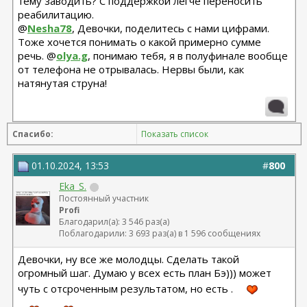
тему заводить? С поддержкой легче переносить
реабилитацию.
@
Nesha78
, Девочки, поделитесь с нами цифрами.
Тоже хочется понимать о какой примерно сумме
речь. @
olya.g
, понимаю тебя, я в полуфинале вообще
от телефона не отрывалась. Нервы были, как
натянутая струна!
Спасибо:
Показать список
01.10.2024, 13:53
#
800
Eka_S.
Постоянный участник
Profi
Благодарил(а): 3 546 раз(а)
Поблагодарили: 3 693 раз(а) в 1 596 сообщениях
Девочки, ну все же молодцы. Сделать такой
огромный шаг. Думаю у всех есть план Бэ))) может
чуть с отсроченным результатом, но есть .