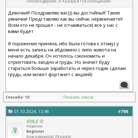
Поблагодарили: 314 раз(а) в 158 сообщениях
Девочки!!! Поздравляю вас))) вы достойны!!! Такие
умнички! Представляю как вы сейчас нервничаете!!
Всем кто не прошел - не отчаиваться) все у нас с
вами будет
Я поражение приняла, ибо была готова к этому) у
меня есть запись на абдомино с липо живота на
начало декабря. Оч хотелось сэкономить и
отрихтовать заодно и грудь. Но значит буду
стараться больше заработать и через годик сделаю
грудь, или может фортанет с акцией)
Спасибо: 10
Показать список
01.10.2024, 12:46
#
796
olya.g
Новичок
Beginner
Благодарил(а): 29 раз(а)