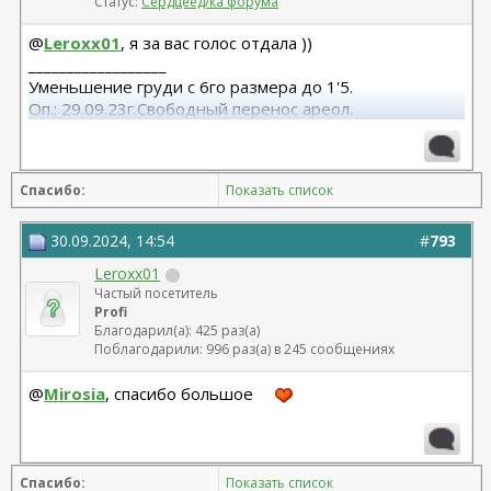
Статус:
Сердцеед/ка форума
@
Leroxx01
, я за вас голос отдала ))
__________________
Уменьшение груди с 6го размера до 1'5.
Оп.: 29.09.23г.Свободный перенос ареол.
Пл.хирург: Саркисян Карен Джаникович
https://m.vk.com/hirurg_sarkisyan
Спасибо:
Показать список
30.09.2024, 14:54
#
793
Leroxx01
Частый посетитель
Profi
Благодарил(а): 425 раз(а)
Поблагодарили: 996 раз(а) в 245 сообщениях
@
Mirosia
, спасибо большое
Спасибо:
Показать список