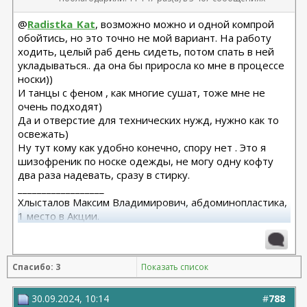
@
Radistka_Kat
, возможно можно и одной компрой
обойтись, но это точно не мой вариант. На работу
ходить, целый раб день сидеть, потом спать в ней
укладываться.. да она бы приросла ко мне в процессе
носки))
И танцы с феном , как многие сушат, тоже мне не
очень подходят)
Да и отверстие для технических нужд, нужно как то
освежать)
Ну тут кому как удобно конечно, спору нет . Это я
шизофреник по носке одежды, не могу одну кофту
два раза надевать, сразу в стирку.
__________________
Хлысталов Максим Владимирович, абдоминопластика,
1 место в Акции.
Я рада, что я есть!
Спасибо: 3
Показать список
30.09.2024, 10:14
#
788