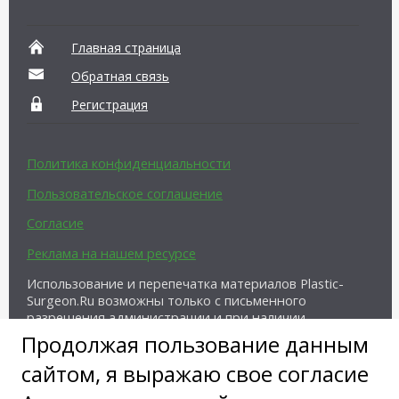
Главная страница
Обратная связь
Регистрация
Политика конфиденциальности
Пользовательское соглашение
Согласие
Реклама на нашем ресурсе
Использование и перепечатка материалов Plastic-
Surgeon.Ru возможны только с письменного
разрешения администрации и при наличии
активной ссылки на источник.
Продолжая пользование данным
сайтом, я выражаю свое согласие