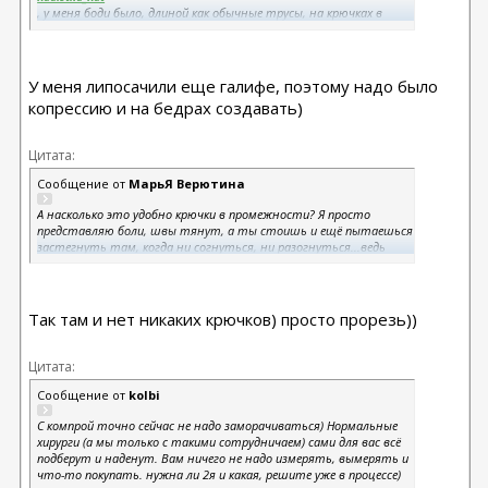
, у меня боди было, длиной как обычные трусы, на крючках в
промежности) тоже норм было, ну, насколько это можно
сказать про абдо))))
У меня липосачили еще галифе, поэтому надо было
копрессию и на бедрах создавать)
Цитата:
Сообщение от
МарьЯ Верютина
А насколько это удобно крючки в промежности? Я просто
представляю боли, швы тянут, а ты стоишь и ещё пытаешься
застегнуть там, когда ни согнуться, ни разогнуться...ведь
бодилифт швы вкруговую, тянут со всех сторон тебя...
Наверное проще когда там отверстие? )
Так там и нет никаких крючков) просто прорезь))
Цитата:
Сообщение от
kolbi
С компрой точно сейчас не надо заморачиваться) Нормальные
хирурги (а мы только с такими сотрудничаем) сами для вас всё
подберут и наденут. Вам ничего не надо измерять, вымерять и
что-то покупать. нужна ли 2я и какая, решите уже в процессе)