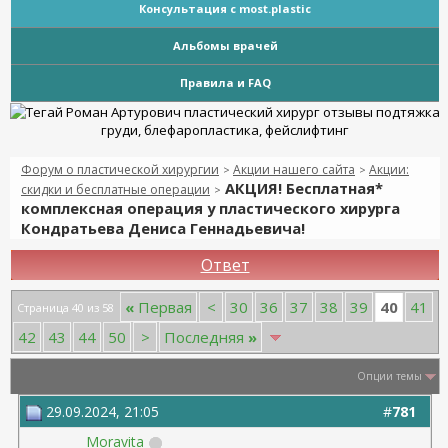
Консультация с most.plastic
Альбомы врачей
Правила и FAQ
Форум о пластической хирургии
Акции нашего сайта
Акции:
>
>
АКЦИЯ! Бесплатная*
скидки и бесплатные операции
>
комплексная операция у пластического хирурга
Кондратьева Дениса Геннадьевича!
Ответ
40
«
Первая
<
30
36
37
38
39
41
Страница 40 из 58
42
43
44
50
>
Последняя
»
Опции темы
29.09.2024, 21:05
#
781
Moravita