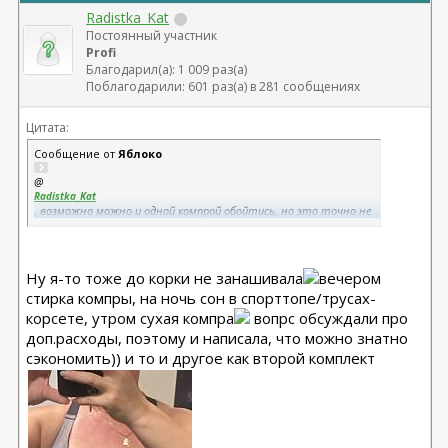
Radistka_Kat
Постоянный участник
Profi
Благодарил(а): 1 009 раз(а)
Поблагодарили: 601 раз(а) в 281 сообщениях
Цитата:
Сообщение от
Яблоко
@
Radistka_Kat
, возможно можно и одной компрой обойтись, но это точно не
мой вариант. На работу ходить, целый раб день сидеть, потом
спать в ней укладываться.. да она бы приросла ко мне в процессе
носки))
И танцы с феном , как многие сушат, тоже мне не очень
Ну я-то тоже до корки не занашивала
вечером
подходят)
стирка компры, на ночь сон в спорттопе/трусах-
Да и отверстие для технических нужд, нужно как то освежать)
корсете, утром сухая компра
Ну тут кому как удобно конечно, спору нет . Это я шизофреник
вопрс обсуждали про
по носке одежды, не могу одну кофту два раза надевать, сразу в
доп.расходы, поэтому и написала, что можно знатно
стирку.
сэкономить)) и то и другое как второй комплект