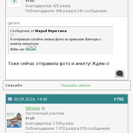
Profi
Благодарил(а): 425 раз(а)
Поблагодарили: 996 раз(а) в 245 сообщениях
Цитата:
Сообщение от
МарьЯ Верютина
Я отправила сегодня свежие фото по правилам доктора и
анкету заполнила.
Ждём час X
Тоже сейчас отправила фото и анкету! Ждём-с!
Спасибо:
Показать список
30.09.2024, 14:40
#
792
Mirosia
Постоянный участник
Profi
Благодарил(а): 2 509 раз(а)
Поблагодарили: 1 070 раз(а) в 578 сообщениях