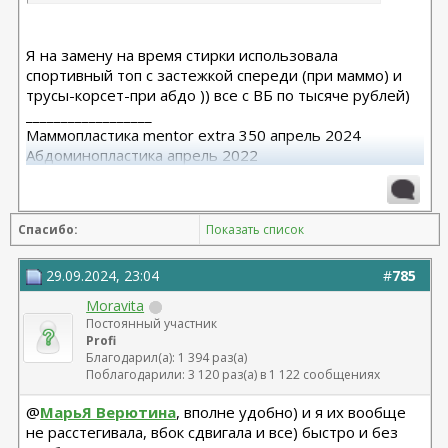
Я на замену на время стирки использовала
спортивный топ с застежкой спереди (при маммо) и
трусы-корсет-при абдо )) все с ВБ по тысяче рублей)
__________________
Маммопластика mentor extra 350 апрель 2024
Абдоминопластика апрель 2022
Подтяжка груди октябрь 2021
Спасибо:
Показать список
29.09.2024, 23:04
#
785
Moravita
Постоянный участник
Profi
Благодарил(а): 1 394 раз(а)
Поблагодарили: 3 120 раз(а) в 1 122 сообщениях
@
МарьЯ Верютина
, вполне удобно) и я их вообще
не расстегивала, вбок сдвигала и все) быстро и без