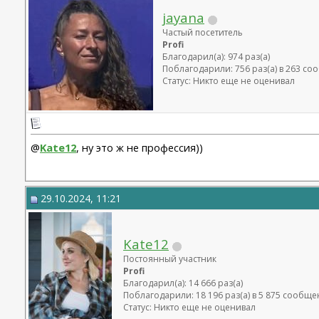
jayana
Частый посетитель
Profi
Благодарил(а): 974 раз(а)
Поблагодарили: 756 раз(а) в 263 с
Статус: Никто еще не оценивал
@
Kate12
, ну это ж не профессия))
29.10.2024, 11:21
Kate12
Постоянный участник
Profi
Благодарил(а): 14 666 раз(а)
Поблагодарили: 18 196 раз(а) в 5 875 сообщ
Статус: Никто еще не оценивал