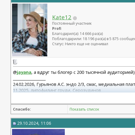
Kate12
Постоянный участник
Profi
Благодарил(а): 14 666 раз(а)
Поблагодарили: 18 196 раз(а) в 5 875 сообщ
Статус: Никто еще не оценивал
@
jayana
, а вдруг ты блогер с 200 тысячной аудиторией)
__________________
24.02.2026, Гурьянов А.С. эндо 2/3, смас, медиальная пл
11.2025, липофилинг груди, Серозудинов
10.2024, 425 Motiva demi, Серозудинов
08.2015, allergan 240, 255. Аврамович А.Г., Клиника СЛ (
Спасибо:
Показать список
29.10.2024, 11:06