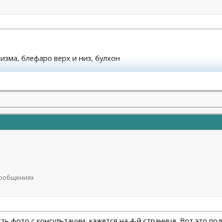
атизма, блефаро верх и низ, булхон
молодости и красоты)
 сообщениях
сть фото с консультации, кажется на 4-й странице. Вот это п