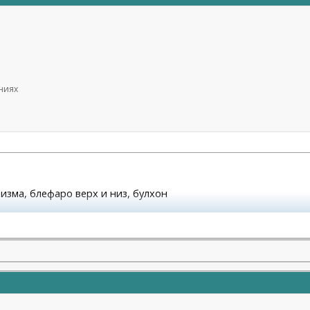
ениях
атизма, блефаро верх и низ, булхон
молодости и красоты)