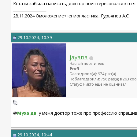
Кстати забыла написать, доктор поинтересовался кто я 
__________________
28.11.2024 Омоложение+гениопластика, Гурьянов А.С.
29.10.2024, 10:39
jayana
Частый посетитель
Profi
Благодарил(а): 974 раз(а)
Поблагодарили: 756 раз(а) в 263 с
Статус: Никто еще не оценивал
@
Муха дв
, у меня доктор тоже про профессию спрашив
29.10.2024, 10:44