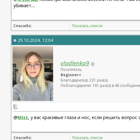
убивает....
Спасибо:
Показать список
29.10.2024, 12:04
vladlenka9
Посетитель
Beginner+
Благодарил(а): 231 раз(а)
Поблагодарили: 161 раз(а) в 48 сообщени
@
Mist
, у вас красивые глаза и нос, если решить вопро
Спасибо:
Показать список