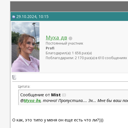
29.10.2024, 10:15
Муха дв
Постоянный участник
Profi
Благодарил(а): 1 658 раз(а)
Поблагодарили: 2 170 раз(а) в 610 сообщениях
Цитата:
Сообщение от
Mist
@
Муха дв
, точно! Пропустила.... Эх... Мне бы ваш по
О как, это типо у меня он еще есть что ли?)))