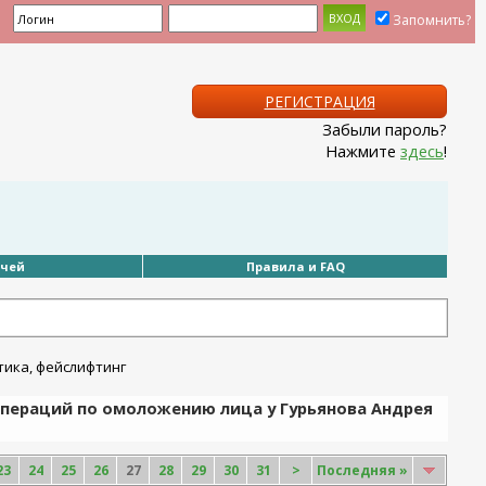
Запомнить?
РЕГИСТРАЦИЯ
Забыли пароль?
Нажмите
здесь
!
ачей
Правила и FAQ
операций по омоложению лица у Гурьянова Андрея
23
24
25
26
27
28
29
30
31
>
Последняя
»