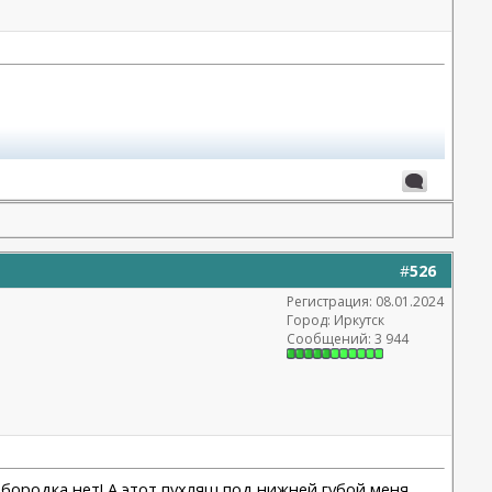
#
526
Регистрация: 08.01.2024
Город: Иркутск
Сообщений: 3 944
одбородка нет! А этот пухляш под нижней губой меня