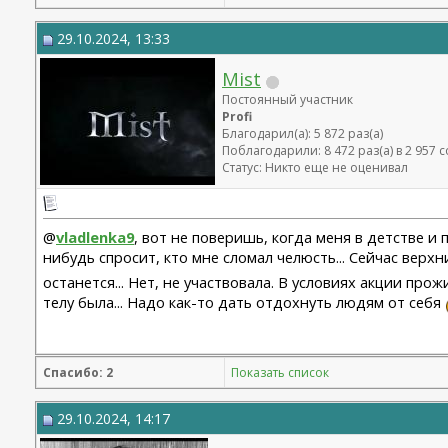
29.10.2024, 13:33
Mist
Постоянный участник
Profi
Благодарил(а): 5 872 раз(а)
Поблагодарили: 8 472 раз(а) в 2 957
Статус: Никто еще не оценивал
@
vladlenka9
, вот не поверишь, когда меня в детстве и 
нибудь спросит, кто мне сломал челюсть... Сейчас верх
останется... Нет, не участвовала. В условиях акции прож
телу была... Надо как-то дать отдохнуть людям от себя
Спасибо: 2
Показать список
29.10.2024, 14:17