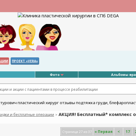
АЦИИ
ПРОЕКТ «VERA»
Фото
Альбомы вр
ции и акции с пациентами в процессе реабилитации
АКЦИЯ! Бесплатный* комплекс 
кидки и бесплатные операции
>
«
Первая
<
17
Страница 27 из 37