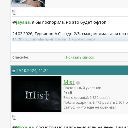
@
jayana
, я бы поспорила, но это будет офтоп
__________________
24.02.2026, Гурьянов А.С. эндо 2/3, смас, медиальная пл
11.2025, липофилинг груди, Серозудинов
10.2024, 425 Motiva demi, Серозудинов
08.2015, allergan 240, 255. Аврамович А.Г., Клиника СЛ (
Спасибо:
Показать список
29.10.2024, 11:24
Mist
Постоянный участник
Profi
Благодарил(а): 5 872 раз(а)
Поблагодарили: 8 472 раз(а) в 2 957
Статус: Никто еще не оценивал
@
Муха дв
, посмотри мои вложения,если не лень. Там е