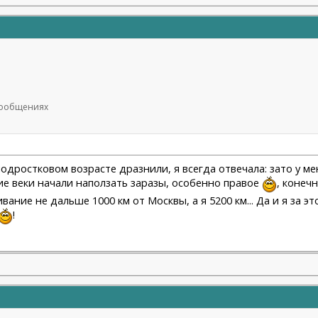
 сообщениях
подростковом возрасте дразнили, я всегда отвечала: зато у ме
ние веки начали наползать заразы, особенно правое
, конеч
ивание не дальше 1000 км от Москвы, а я 5200 км... Да и я за э
!