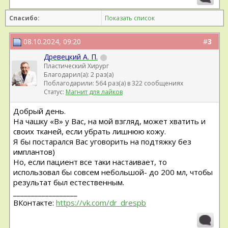
Спасибо:
Показать список
08.10.2024, 09:20
#
3
Древецкий А. П.
Пластический Хирург
Благодарил(а): 2 раз(а)
Поблагодарили: 564 раз(а) в 322 сообщениях
Статус:
Магнит для лайков
Добрый день.
На чашку «В» у Вас, на мой взгляд, может хватить и
своих тканей, если убрать лишнюю кожу.
Я бы постарался Вас уговорить на подтяжку без
имплантов)
Но, если пациент все таки настаивает, то
использовал бы совсем небольшой- до 200 мл, чтобы
результат был естественным.
__________________
ВКонтакте:
https://vk.com/dr_drespb