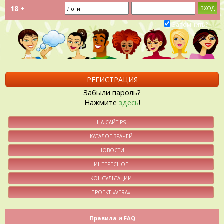
18 +
Запомнить?
РЕГИСТРАЦИЯ
Забыли пароль?
Нажмите
здесь
!
НА САЙТ PS
КАТАЛОГ ВРАЧЕЙ
НОВОСТИ
ИНТЕРЕСНОЕ
КОНСУЛЬТАЦИИ
ПРОЕКТ «VERA»
Правила и FAQ