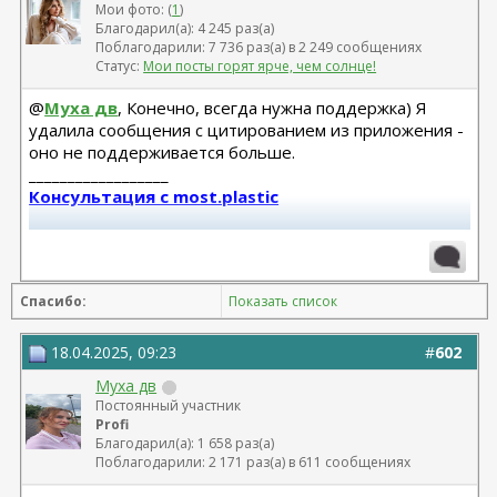
Мои фото: (
1
)
Благодарил(а): 4 245 раз(а)
Поблагодарили: 7 736 раз(а) в 2 249 сообщениях
Статус:
Мои посты горят ярче, чем солнце!
@
Муха дв
, Конечно, всегда нужна поддержка) Я
удалила сообщения с цитированием из приложения -
оно не поддерживается больше.
__________________
Консультация с most.plastic
Телеграм канал most.plastic
11.24 смас+эндо лба Барсегян Овсеп
Спасибо:
Показать список
+ липофилинг кистей рук Джимиев Мулдар (в одну оп)
Замена Мотива Эрго 475сс деми 20.03.23 Арамян
18.04.2025, 09:23
#
602
Левон,
Муха дв
коррекция складки 04.24 + коррекция липофилингом
Постоянный участник
Липофилинг лица + нити 10.2022 - Андрющенко
Profi
Олеся - оказалась сожжена платизма и нити стояли
Благодарил(а): 1 658 раз(а)
там где нельзя
Поблагодарили: 2 171 раз(а) в 611 сообщениях
Рино 2020 - Константинов Бадри,