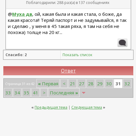
Поблагодарили: 288 раз(а) в 137 сообщениях
@
Муха дв
, ой, какая была и какая стала, о боже, да
какая красота!! Теряй паспорт и не задумывайся, я так
и сделаю , у меня в 45 такая ряха, я там на себя не
похожа) толще на 20 кг...
Спасибо: 2
Показать список
Ответ
31
«
Первая
<
21
27
28
29
30
32
Страница 31 из 42
33
34
35
41
>
Последняя
»
«
Предыдущая тема
|
Следующая тема
»