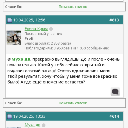
Спасибо:
Показать список
19.04.2025, 12:56
#
613
Елена Крым
Постоянный участник
Profi
Благодарил(а): 2 353 раз(а)
Поблагодарили: 3 960 раз(а) в 1 050 сообщениях
@
Муха дв
, прекрасно выглядишь! До и после - очень
показательно. Какой у тебя сейчас открытый и
выразительный взгляд! Очень вдохновляет меня
твой результат, хочу чтобы у меня тоже всё красиво
было) А где ещё онемение остается?
Спасибо:
Показать список
19.04.2025, 13:33
#
614
Муха дв