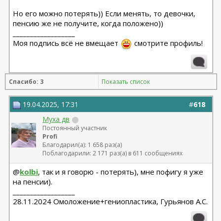
Но его можно потерять)) Если менять, то девочки,
пенсию же не получите, когда положено))
__________________
Моя подпись всё не вмещает
смотрите профиль!
Спасибо: 3
Показать список
19.04.2025, 17:31
#
618
Муха дв
Постоянный участник
Profi
Благодарил(а): 1 658 раз(а)
Поблагодарили: 2 171 раз(а) в 611 сообщениях
@
kolbi
, так и я говорю - потерять), мне пофигу я уже
на пенсии).
__________________
28.11.2024 Омоложение+гениопластика, Гурьянов А.С.