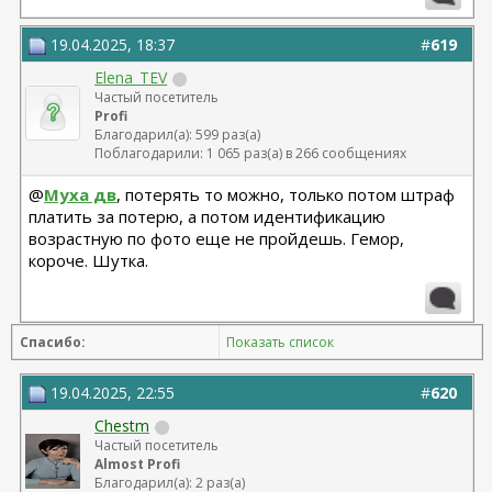
19.04.2025, 18:37
#
619
Elena_TEV
Частый посетитель
Profi
Благодарил(а): 599 раз(а)
Поблагодарили: 1 065 раз(а) в 266 сообщениях
@
Муха дв
, потерять то можно, только потом штраф
платить за потерю, а потом идентификацию
возрастную по фото еще не пройдешь. Гемор,
короче. Шутка.
Спасибо:
Показать список
19.04.2025, 22:55
#
620
Chestm
Частый посетитель
Almost Profi
Благодарил(а): 2 раз(а)