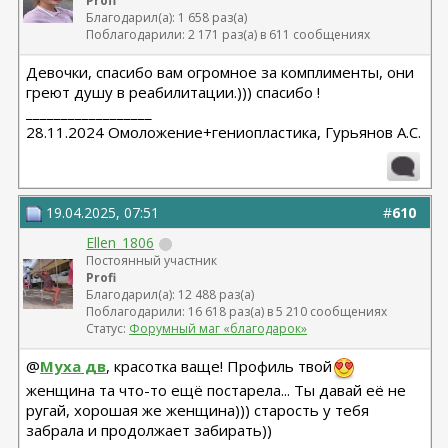
Profi
Благодарил(а): 1 658 раз(а)
Поблагодарили: 2 171 раз(а) в 611 сообщениях
Девочки, спасибо вам огромное за комплименты, они
греют душу в реабилитации.))) спасибо !
__________________
28.11.2024 Омоложение+гениопластика, Гурьянов А.С.
19.04.2025, 07:51
#
610
Ellen_1806
Постоянный участник
Profi
Благодарил(а): 12 488 раз(а)
Поблагодарили: 16 618 раз(а) в 5 210 сообщениях
Статус:
Форумный маг «благодарок»
@
Муха дв
, красотка ваще! Профиль твой
женщина та что-то ещё постарела... Ты давай её не
ругай, хорошая же женщина))) старость у тебя
забрала и продолжает забирать))