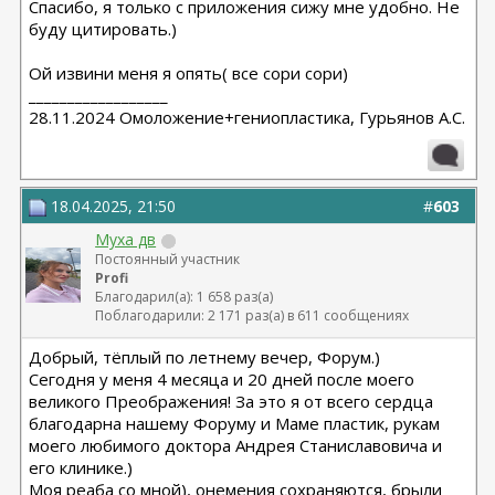
Спасибо, я только с приложения сижу мне удобно. Не
Миниабдо + грыжа 2019 - Малкаров
буду цитировать.)
Ой извини меня я опять( все сори сори)
__________________
28.11.2024 Омоложение+гениопластика, Гурьянов А.С.
18.04.2025, 21:50
#
603
Муха дв
Постоянный участник
Profi
Благодарил(а): 1 658 раз(а)
Поблагодарили: 2 171 раз(а) в 611 сообщениях
Добрый, тёплый по летнему вечер, Форум.)
Сегодня у меня 4 месяца и 20 дней после моего
великого Преображения! За это я от всего сердца
благодарна нашему Форуму и Маме пластик, рукам
моего любимого доктора Андрея Станиславовича и
его клинике.)
Моя реаба со мной), онемения сохраняются, брыли