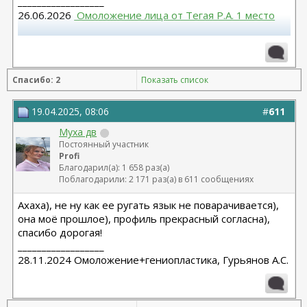
__________________
26.06.2026
 Омоложение лица от Тегая Р.А. 1 место
Повторная блефаропластика верх, 10.03.2026,
Муратов Н.Ф. Моя тема
 https://forum.plastic-
surgeon.ru/showthread.php?t=27316 
Спасибо: 2
Показать список
Круговая блефаропластика, 24.02.2023 г., Малышева
Н.А.- Не рекомендую.
19.04.2025, 08:06
#
611
Муха дв
Постоянный участник
Profi
Благодарил(а): 1 658 раз(а)
Поблагодарили: 2 171 раз(а) в 611 сообщениях
Ахаха), не ну как ее ругать язык не поварачивается),
она моё прошлое), профиль прекрасный согласна),
спасибо дорогая!
__________________
28.11.2024 Омоложение+гениопластика, Гурьянов А.С.