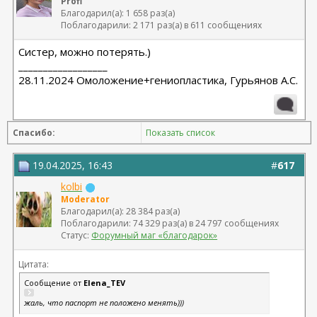
Profi
Благодарил(а): 1 658 раз(а)
Поблагодарили: 2 171 раз(а) в 611 сообщениях
Систер, можно потерять.)
__________________
28.11.2024 Омоложение+гениопластика, Гурьянов А.С.
Спасибо:
Показать список
19.04.2025, 16:43
#
617
kolbi
Moderator
Благодарил(а): 28 384 раз(а)
Поблагодарили: 74 329 раз(а) в 24 797 сообщениях
Статус:
Форумный маг «благодарок»
Цитата:
Сообщение от
Elena_TEV
жаль, что паспорт не положено менять)))