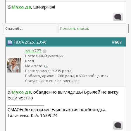
@
Муха дв
, шикарная!
Спасибо:
Показать список
18.04.2025, 23:46
#
607
Nino777
Постоянный участник
Profi
Мои фото: (
2
)
Благодарил(а): 2 235 раз(а)
Поблагодарили: 1 768 раз(а) в 633 сообщениях
Статус: Никто еще не оценивал
@
Муха дв
, обалденно выглядишь! Брылей не вижу,
если честно
__________________
СМАС+обе платизмы+липосакция подбородка.
Галиченко К. А. 15.09.24