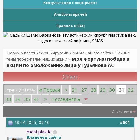
Консультация с most.plastic
Альбомы врачей
Правила и FAQ
Форум о пластической хирургии
Акции нашего сайта
Личные
>
>
Моя Фортуна) победа в
темы победителей наших акций
>
акции по омоложению лица у Гурьянова АС
Ответ
31
«
Первая
<
21
27
28
29
30
32
Страница 31 из 42
33
34
35
41
>
Последняя
»
Опции темы
18.04.2025, 09:10
#
601
most.plastic
Владелец сайта