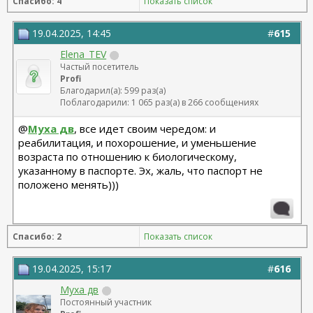
Спасибо: 4
Показать список
19.04.2025, 14:45
#
615
Elena_TEV
Частый посетитель
Profi
Благодарил(а): 599 раз(а)
Поблагодарили: 1 065 раз(а) в 266 сообщениях
@
Муха дв
, все идет своим чередом: и
реабилитация, и похорошение, и уменьшение
возраста по отношению к биологическому,
указанному в паспорте. Эх, жаль, что паспорт не
положено менять)))
Спасибо: 2
Показать список
19.04.2025, 15:17
#
616
Муха дв
Постоянный участник