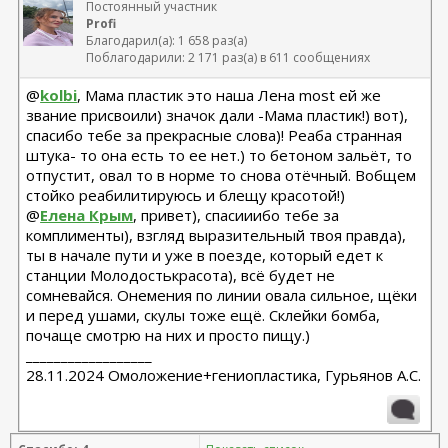
Постоянный участник
Profi
Благодарил(а): 1 658 раз(а)
Поблагодарили: 2 171 раз(а) в 611 сообщениях
@
kolbi
, Мама пластик это наша Лена most ей же
звание присвоили) значок дали -Мама пластик!) вот),
спасибо тебе за прекрасные слова)! Реаба странная
штука- то она есть то ее нет.) то бетоном зальёт, то
отпустит, овал то в норме то снова отёчный. Вобщем
стойко реабилитируюсь и блещу красотой!)
@
Елена Крым
, привет), спасииибо тебе за
комплименты), взгляд выразительный твоя правда),
ты в начале пути и уже в поезде, который едет к
станции Молодостькрасота), всё будет не
сомневайся. Онемения по линии овала сильное, щёки
и перед ушами, скулы тоже ещё. Склейки бомба,
почаще смотрю на них и просто пищу.)
__________________
28.11.2024 Омоложение+гениопластика, Гурьянов А.С.