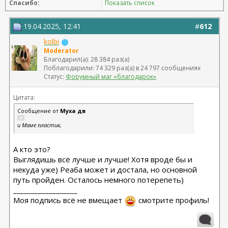
Спасибо:
Показать список
19.04.2025, 12:41
#
612
kolbi
Moderator
Благодарил(а): 28 384 раз(а)
Поблагодарили: 74 329 раз(а) в 24 797 сообщениях
Статус:
Форумный маг «благодарок»
Цитата:
Сообщение от
Муха дв
и Маме пластик,
А кто это?
Выглядишь всё лучше и лучше! Хотя вроде бы и
некуда уже) Реаба может и достала, но основной
путь пройден. Осталось немного потерепеть)
__________________
Моя подпись всё не вмещает
смотрите профиль!