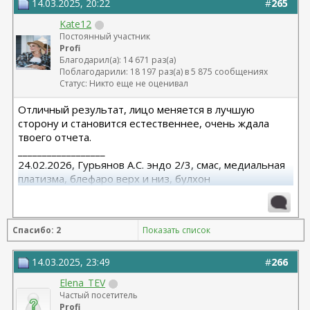
14.03.2025, 20:22
#
265
Kate12
Постоянный участник
Profi
Благодарил(а): 14 671 раз(а)
Поблагодарили: 18 197 раз(а) в 5 875 сообщениях
Статус: Никто еще не оценивал
Отличный результат, лицо меняется в лучшую
сторону и становится естественнее, очень ждала
твоего отчета.
__________________
24.02.2026, Гурьянов А.С. эндо 2/3, смас, медиальная
платизма, блефаро верх и низ, булхон
11.2025, липофилинг груди, Серозудинов
10.2024, 425 Motiva demi, Серозудинов
08.2015, allergan 240, 255. Аврамович А.Г., Клиника СЛ
Спасибо: 2
Показать список
(молодости и красоты)
14.03.2025, 23:49
#
266
Elena_TEV
Частый посетитель
Profi