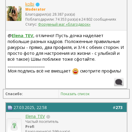
kolbi
Moderator
Благодарил(а): 28 387 раз(а)
Поблагодарили: 74 353 раз(а) в 24 802 сообщениях
Статус:
Форумный маг «благодарок»
@
Elena_TEV
, отлично! Пусть дочка наделает
побольше разных кадров. Положенные правильные
ракурсы - прямо, два профиля, и 3/4 с обеих сторон. И
просто фото для настроения из жизни - с улыбкой и
всё такое) Швы поближе тоже сфотайте.
__________________
Моя подпись всё не вмещает
смотрите профиль!
Спасибо:
Показать список
27.03.2025, 22:58
#
273
Elena_TEV
Частый посетитель
Profi
Благодарил(а): 599 раз(а)