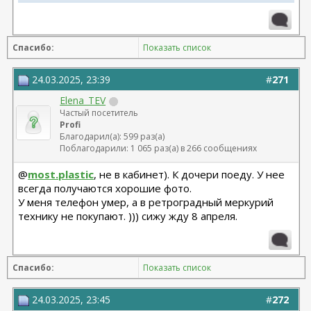
Телеграм канал most.plastic
11.24 смас+эндо лба Барсегян Овсеп
Спасибо:
Показать список
+ липофилинг кистей рук Джимиев Мулдар (в одну оп)
Замена Мотива Эрго 475сс деми 20.03.23 Арамян
24.03.2025, 23:39
#
271
Левон,
Elena_TEV
коррекция складки 04.24 + коррекция липофилингом
Частый посетитель
Липофилинг лица + нити 10.2022 - Андрющенко
Profi
Олеся - оказалась сожжена платизма и нити стояли
Благодарил(а): 599 раз(а)
там где нельзя
Поблагодарили: 1 065 раз(а) в 266 сообщениях
Рино 2020 - Константинов Бадри,
@
most.plastic
, не в кабинет). К дочери поеду. У нее
Миниабдо + грыжа 2019 - Малкаров
всегда получаются хорошие фото.
У меня телефон умер, а в ретроградный меркурий
технику не покупают. ))) сижу жду 8 апреля.
Спасибо:
Показать список
24.03.2025, 23:45
#
272