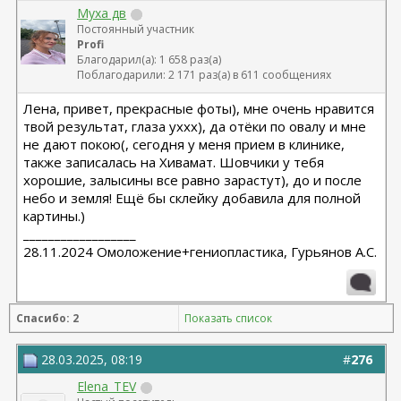
Муха дв
Постоянный участник
Profi
Благодарил(а): 1 658 раз(а)
Поблагодарили: 2 171 раз(а) в 611 сообщениях
Лена, привет, прекрасные фоты), мне очень нравится
твой результат, глаза уххх), да отёки по овалу и мне
не дают покою(, сегодня у меня прием в клинике,
также записалась на Хивамат. Шовчики у тебя
хорошие, залысины все равно зарастут), до и после
небо и земля! Ещё бы склейку добавила для полной
картины.)
__________________
28.11.2024 Омоложение+гениопластика, Гурьянов А.С.
Спасибо: 2
Показать список
28.03.2025, 08:19
#
276
Elena_TEV