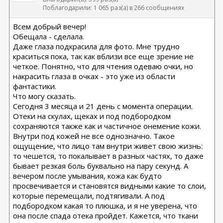
Поблагодарили: 1 065 раз(а) в 266 сообщениях
Всем добрый вечер!
Обещала - сделала.
Даже глаза подкрасила для фото. Мне трудно
краситься пока, так как вблизи все еще зрение не
четкое. Понятно, что для чтения одеваю очки, но
накрасить глаза в очках - это уже из области
фантастики.
Что могу сказать.
Сегодня 3 месяца и 21 день с момента операции.
Отеки на скулах, щеках и под подбородком
сохраняются также как и частичное онемение кожи.
Внутри под кожей не все однозначно. Такое
ощущение, что лицо там внутри живет свою жизнь:
то чешется, то покалывает в разных частях, то даже
бывает резкая боль буквально на пару секунд. А
вечером после умывания, кожа как будто
просвечивается и становятся видными какие то слои,
которые перемещали, подтягивали. А под
подбородком какая то плюшка, и я не уверена, что
она после спада отека пройдет. Кажется, что ткани