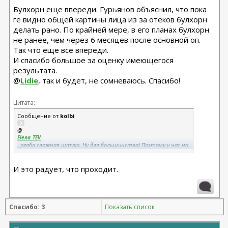
Булхорн еще впереди. Гурьянов объяснил, что пока
ге видно общей картины лица из за отеков булхорн
делать рано. По крайней мере, в его планах булхорн
не ранее, чем через 6 месяцев после основной оп.
Так что еще все впереди.
И спасибо большое за оценку имеющегося
результата.
@
Lidie
, так и будет, не сомневаюсь. Спасибо!
Цитата:
Сообщение от
kolbi
@
Elena_TEV
, реаба сложная штука. Ну для большинства) Поэтому у нас на
форуме так ценятся реальные истории с хронологией. В
аккаунтах врачей или клиник чаще всего до и после. А вот между
И это радует, что проходит.
ними месяцы ожидания, мучения с отёками, переживания за швы
и прочие радости. Это всё проходит)
Спасибо: 3
Показать список