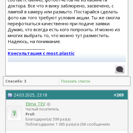
доктора. Все что я вижу заблюрено, засвечено, с
лампой в камеру или размыто. Постарайся сделать
фото как того требуют условия акции. Ты же смогла
перефоткаться качественно при подаче заявки.
Думаю, что всегда есть кого попросить. И можно из
многих выбрать то, что можно тут разместить.
Надеюсь, на понимание.
__________________
Консультация с most.plastic
Телеграм канал most.plastic
11.24 смас+эндо лба Барсегян Овсеп
Спасибо: 3
Показать список
+ липофилинг кистей рук Джимиев Мулдар (в одну оп)
Замена Мотива Эрго 475сс деми 20.03.23 Арамян
24.03.2025, 23:18
#
269
Левон,
Elena_TEV
коррекция складки 04.24 + коррекция липофилингом
Частый посетитель
Липофилинг лица + нити 10.2022 - Андрющенко
Profi
Олеся - оказалась сожжена платизма и нити стояли
Благодарил(а): 599 раз(а)
там где нельзя
Поблагодарили: 1 065 раз(а) в 266 сообщениях
Рино 2020 - Константинов Бадри,