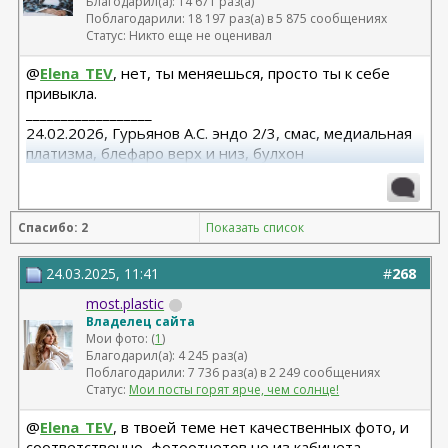
Благодарил(а): 14 671 раз(а)
Поблагодарили: 18 197 раз(а) в 5 875 сообщениях
Статус: Никто еще не оценивал
@
Elena_TEV
, нет, ты меняешься, просто ты к себе
привыкла.
__________________
24.02.2026, Гурьянов А.С. эндо 2/3, смас, медиальная
платизма, блефаро верх и низ, булхон
11.2025, липофилинг груди, Серозудинов
10.2024, 425 Motiva demi, Серозудинов
08.2015, allergan 240, 255. Аврамович А.Г., Клиника СЛ
Спасибо: 2
Показать список
(молодости и красоты)
24.03.2025, 11:41
#
268
most.plastic
Владелец сайта
Мои фото: (
1
)
Благодарил(а): 4 245 раз(а)
Поблагодарили: 7 736 раз(а) в 2 249 сообщениях
Статус:
Мои посты горят ярче, чем солнце!
@
Elena_TEV
, в твоей теме нет качественных фото, и
соответственно, фотоотчетов не из кабинета