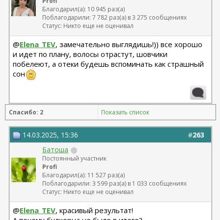
Profi
Благодарил(а): 10 945 раз(а)
Поблагодарили: 7 782 раз(а) в 3 275 сообщениях
Статус: Никто еще не оценивал
@
Elena_TEV
, замечательно выглядишь!)) все хорошо
и идет по плану, волосы отрастут, шовчики
побелеют, а отеки будешь вспоминать как страшный
сон
Спасибо: 2
Показать список
14.03.2025, 15:36
#
263
Батоша
Постоянный участник
Profi
Благодарил(а): 11 527 раз(а)
Поблагодарили: 3 599 раз(а) в 1 033 сообщениях
Статус: Никто еще не оценивал
@
Elena_TEV
, красивый результат!