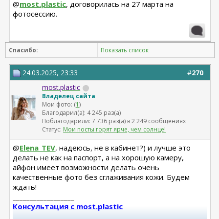
@
most.plastic
, договорилась на 27 марта на
Миниабдо + грыжа 2019 - Малкаров
фотосессию.
Спасибо:
Показать список
24.03.2025, 23:33
#
270
most.plastic
Владелец сайта
Мои фото: (
1
)
Благодарил(а): 4 245 раз(а)
Поблагодарили: 7 736 раз(а) в 2 249 сообщениях
Статус:
Мои посты горят ярче, чем солнце!
@
Elena_TEV
, надеюсь, не в кабинет?) и лучше это
делать не как на паспорт, а на хорошую камеру,
айфон имеет возможности делать очень
качественные фото без сглаживания кожи. Будем
ждать!
__________________
Консультация с most.plastic