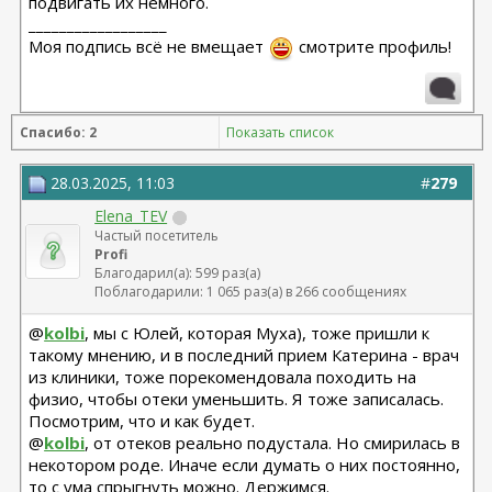
подвигать их немного.
__________________
Моя подпись всё не вмещает
смотрите профиль!
Спасибо: 2
Показать список
28.03.2025, 11:03
#
279
Elena_TEV
Частый посетитель
Profi
Благодарил(а): 599 раз(а)
Поблагодарили: 1 065 раз(а) в 266 сообщениях
@
kolbi
, мы с Юлей, которая Муха), тоже пришли к
такому мнению, и в последний прием Катерина - врач
из клиники, тоже порекомендовала походить на
физио, чтобы отеки уменьшить. Я тоже записалась.
Посмотрим, что и как будет.
@
kolbi
, от отеков реально подустала. Но смирилась в
некотором роде. Иначе если думать о них постоянно,
то с ума спрыгнуть можно. Держимся.