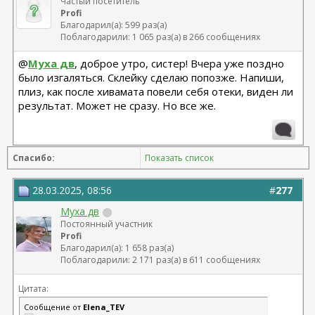
Частый посетитель
Profi
Благодарил(а): 599 раз(а)
Поблагодарили: 1 065 раз(а) в 266 сообщениях
@
Муха дв
, доброе утро, систер! Вчера уже поздно
было изгаляться. Склейку сделаю попозже. Напиши,
плиз, как после хивамата повели себя отеки, виден ли
результат. Может не сразу. Но все же.
Спасибо:
Показать список
28.03.2025, 08:56
#
277
Муха дв
Постоянный участник
Profi
Благодарил(а): 1 658 раз(а)
Поблагодарили: 2 171 раз(а) в 611 сообщениях
Цитата:
Сообщение от
Elena_TEV