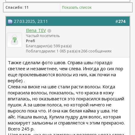
Спасибо: 11
Показать список
27.03.2025, 23:11
#
274
Elena_TEV
Частый посетитель
Profi
Благодарил(а): 599 раз(а)
Поблагодарили: 1 065 раз(а) в 266 сообщениях
Также сделали фото швов. Справа швы гораздо
светлее и незаметнее, чем слева. Иногда до сих пор
еще проклевываются волосы из них, как почки на
вербе) .
Слева на виске на шве стали расти волосы. Когда
покрасила волосы, показалось, что краска в кожу
впиталась, но оказывается это покрасился выросший
пушок. А за швом полоса, но которой ничего не
выросло пока что. И она как белая кайма у шва. Не
айс. Нашла выход. Купила пудру для волос, которая
маскирует залысины и справляется ч этим прекрасно.
Всего 245 р.
Шов вдоль уха еще заметен и розового цвета слева,