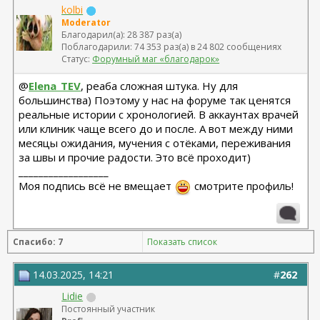
kolbi
Moderator
Благодарил(а): 28 387 раз(а)
Поблагодарили: 74 353 раз(а) в 24 802 сообщениях
Статус:
Форумный маг «благодарок»
@
Elena_TEV
, реаба сложная штука. Ну для
большинства) Поэтому у нас на форуме так ценятся
реальные истории с хронологией. В аккаунтах врачей
или клиник чаще всего до и после. А вот между ними
месяцы ожидания, мучения с отёками, переживания
за швы и прочие радости. Это всё проходит)
__________________
Моя подпись всё не вмещает
смотрите профиль!
Спасибо: 7
Показать список
14.03.2025, 14:21
#
262
Lidie
Постоянный участник