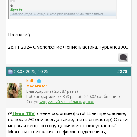
@
Муха дв
, доброе утро, систер! Вчера уже поздно было изгаляться.
Склейку сделаю попозже. Напиши, плиз, как после хивамата
повели себя отеки, виден ли результат. Может не сразу. Но все
же.
На связи.)
__________________
28.11.2024 Омоложение+гениопластика, Гурьянов А.С.
28.03.2025, 10:25
#
278
kolbi
Moderator
Благодарил(а): 28 387 раз(а)
Поблагодарили: 74 353 раз(а) в 24 802 сообщениях
Статус:
Форумный маг «благодарок»
@
Elena_TEV
, очень хорошие фото! Швы прекрасные,
но после АС они всегда такие, шить он мастер) Отёки
мерзкая вещь по ощущениям и от них устаёшь(
Может и стоит какие-то физио подключить,