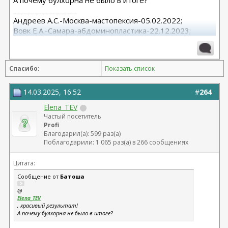
А почему булхорна не было в итоге?
__________________
Андреев А.С.-Москва-мастопексия-05.02.2022;
Вовк Е.А.-Самара-абдоминопластика-22.12.2023;
Христенко А.А.-Спб-эндо 2/3+верхнее
блефаро+смас+обе платизмы-16.12.2024
Спасибо:
Показать список
14.03.2025, 16:52
#
264
Elena_TEV
Частый посетитель
Profi
Благодарил(а): 599 раз(а)
Поблагодарили: 1 065 раз(а) в 266 сообщениях
Цитата:
Сообщение от
Батоша
@
Elena_TEV
, красивый результат!
А почему булхорна не было в итоге?