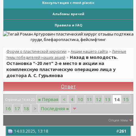
Консультация с most.plastic
Альбомы врачей
Правила и FAQ
Форум о пластической хирургии
Акции нашего сайта
Личные
>
>
Назад в молодость.
темы победителей наших акций
>
Остановка "-20 лет" 2-е место в акции на
комплексную пластическую операцию лица у
доктора А. С. Гурьянова
Ответ
14
«
Первая
<
4
10
11
12
13
15
Страница 14 из 20
16
17
18
>
Последняя
»
Опции темы
14.03.2025, 13:18
#
261