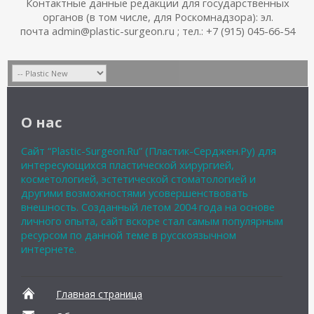
Контактные данные редакции для государственных
органов (в том числе, для Роскомнадзора): эл.
почта admin@plastic-surgeon.ru ; тел.: +7 (915) 045-66-54
О нас
Сайт “Plastic-Surgeon.Ru” (Пластик-Серджен.Ру) для
интересующихся пластической хирургией,
косметологией, эстетической стоматологией и
другими возможностями усовершенствовать
внешность. Созданный летом 2004 года на основе
личного опыта, сайт вскоре стал самым популярным
ресурсом по данной теме в русскоязычном
интернете.
Главная страница