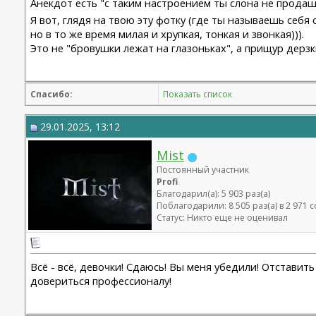
Анекдот есть "с таким настроением ты слона не продаш
Я вот, глядя на твою эту фотку (где ты называешь себя 
но в то же время милая и хрупкая, тонкая и звонкая))).
Это не "бровушки лежат на глазоньках", а прищур дерз
Спасибо:
Показать список
29.01.2025, 13:12
Mist
Постоянный участник
Profi
Благодарил(а): 5 903 раз(а)
Поблагодарили: 8 505 раз(а) в 2 971
Статус: Никто еще не оценивал
Всё - всё, девочки! Сдаюсь! Вы меня убедили! Отстави
довериться профессионалу!