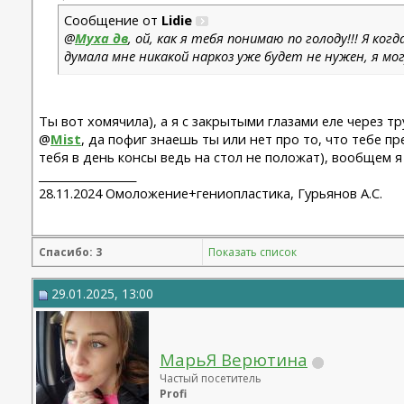
Сообщение от
Lidie
@
Муха дв
, ой, как я тебя понимаю по голоду!!! Я ког
думала мне никакой наркоз уже будет не нужен, я мо
Ты вот хомячила), а я с закрытыми глазами еле через тру
@
Mist
, да пофиг знаешь ты или нет про то, что тебе 
тебя в день консы ведь на стол не положат), вообщем я
__________________
28.11.2024 Омоложение+гениопластика, Гурьянов А.С.
Спасибо: 3
Показать список
29.01.2025, 13:00
МарьЯ Верютина
Частый посетитель
Profi