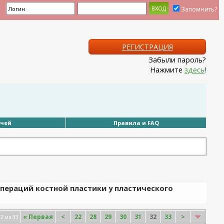
Запомнить?
РЕГИСТРАЦИЯ
Забыли пароль?
Нажмите
здесь
!
ачей
Правила и FAQ
пераций костной пластики у пластического
«
Первая
<
22
28
29
30
31
32
33
>
2 из 33