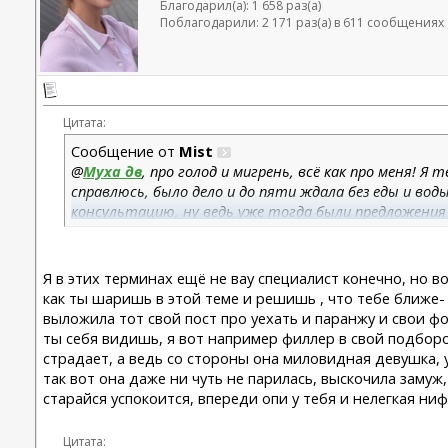
Благодарил(а): 1 658 раз(а)
Поблагодарили: 2 171 раз(а) в 611 сообщениях
Цитата:
Сообщение от
Mist
@
Муха дв
, про голод и мигрень, всё как про меня! 
справлюсь, было дело и до пяти ждала без еды и вод
консультацию, ну ведь уже тогда были предложения
корректировки, но в целом ты знала. Девчонки из мо
ничего... Меня именно это и тревожит... Я ж по сути
доверяю безоговорочно, только что именно будет су
Я в этих терминах ещё не вау специалист конечно, но в
варианты: двухчелюстная остеотомия с предварите
как ты шаришь в этой теме и решишь , что тебе ближе
и работа с мягкими тканями для гармонизации этот 
выложила тот свой пост про уехать и паранжу и свои фо
четверне!!! Короче, я к чему, на что же мне настра
ты себя видишь, я вот например филлер в свой подбород
страдает, а ведь со стороны она миловидная девушка, у
так вот она даже ни чуть не парилась, выскочила замуж
старайся успокоится, впереди опи у тебя и нелегкая ниф
Цитата: