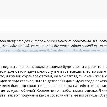
Я твою тему сто раз читала и этот момент подметила. Я гипото
ы, без воды это ад, конечно! Да я бы тоже ждала спокойно, н
 и уже тогда ты знала что будут делать. И собственно план
ей акции тоже получили минимум представления об операции в с
 не знаю чего выйграла! Я рада, естественно рада. Я знаю, что
пер? Пока ясно только то, что ЛИЦО! На консультации РА чётко
от видишь планов несколько видимо будет, вот и спроси точн
льной операцией по расширению челюсти, просто двухчелюстн
- или долгое или даже многоступенчатое вмешательство или 
вариант был в переписке до акции. И вот последний вариант м
то, я извини охренела от тебя, на мой взгляд ты очень жестко
иваться! Неопределённость рисует всякие ужасы...
ок всегда ставила, ты это делала? И даже мужу тогда показа
 меня была одноклассница, очень похожа на тебя в плане нижн
, дети, муж любимый! Короче че то я заболталась однако. Я к 
ига, так вот подумай в каком состоянии ты её встретишь! Все 