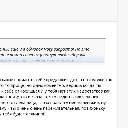
ник, ещё и в обморок могу запросто! Но это
о вот вспомни свою акционную предвыборную
 таким и остался. Ну может минимум
лучае победы. А вот я, к сожалению, вообще
 доктор такого уровня сделает всё супер, я ему
 сказал, что ему нужно моё КТ и по нему уже
о какие варианты тебе предложит док, а потом уже так
ая остеотомия или мини чин винг. Мини чин винг
что то проще, но одномоментно, веришь когда ты
не прям душу греет, а глядя на тебя греет он в
 к себе относишься и у тебя нет этих недостатков как
ла твои фото и сказала, что видишь как человек
его отдела лица, глаза правда у неё маленькие, ну
чему - ты очень очень переживательная, потихоньку
у тебя будет отлично!)