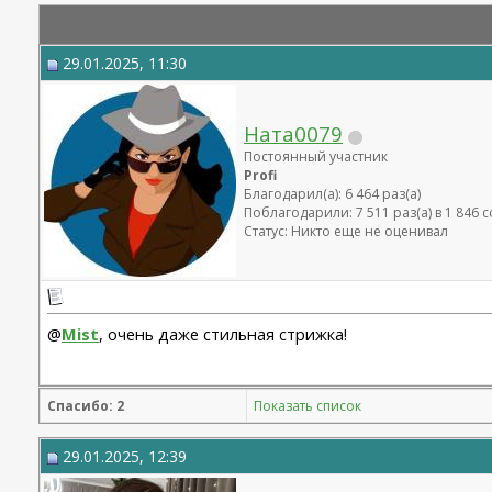
29.01.2025, 11:30
Ната0079
Постоянный участник
Profi
Благодарил(а): 6 464 раз(а)
Поблагодарили: 7 511 раз(а) в 1 846
Статус: Никто еще не оценивал
@
Mist
, очень даже стильная стрижка!
Спасибо: 2
Показать список
29.01.2025, 12:39