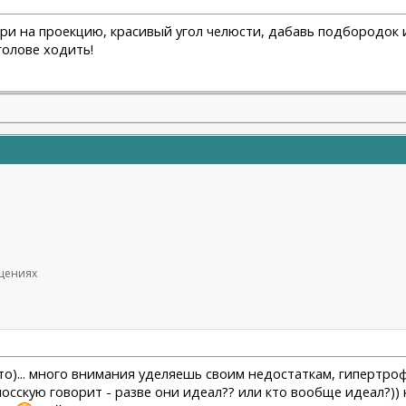
отри на проекцию, красивый угол челюсти, дабавь подбородок 
голове ходить!
бщениях
-то)... много внимания уделяешь своим недостаткам, гипертр
лосскую говорит - разве они идеал?? или кто вообще идеал?)) 