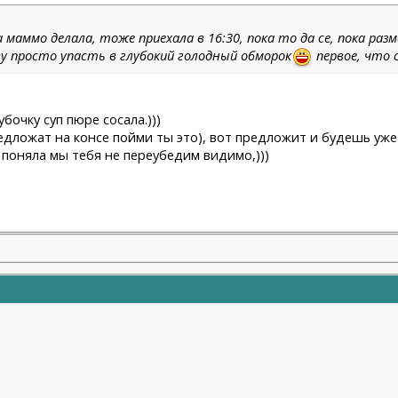
да маммо делала, тоже приехала в 16:30, пока то да се, пока раз
гу просто упасть в глубокий голодный обморок
первое, что 
бочку суп пюре сосала.)))
предложат на консе пойми ты это), вот предложит и будешь уж
 поняла мы тебя не переубедим видимо,)))