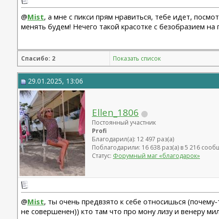
@
Mist
, а мне с пикси прям нравиться, тебе идет, посм
менять будем! Нечего такой красотке с безобразием на 
Спасибо: 2
Показать список
29.01.2025, 13:06
Ellen_1806
Постоянный участник
Profi
Благодарил(а): 12 497 раз(а)
Поблагодарили: 16 638 раз(а) в 5 216 соо
Статус:
Форумный маг «благодарок»
@
Mist
, ты очень предвзято к себе относишься (почему
не совершенен)) кто там что про мону лизу и венеру ми