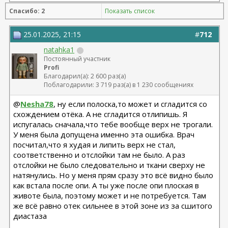
Спасибо: 2
Показать список
25.01.2025, 21:15
#
712
natahka1
Постоянный участник
Profi
Благодарил(а): 2 600 раз(а)
Поблагодарили: 3 719 раз(а) в 1 230 сообщениях
@
Nesha78
, ну если полоска,то может и сгладится со
схождением отёка. А не сгладится отлипишь. Я
испугалась сначала,что тебе вообще верх не трогали.
У меня была допущена именно эта ошибка. Врач
посчитал,что я худая и липить верх не стал,
соответственно и отслойки там не было. А раз
отслойки не было следовательно и ткани сверху не
натянулись. Но у меня прям сразу это всё видно было
как встала после опи. А ты уже после опи плоская в
животе была, поэтому может и не потребуется. Там
же всё равно отек сильнее в этой зоне из за сшитого
диастаза
__________________