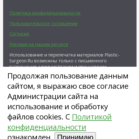
Политика конфиденциальности
Пользовательское соглашение
Согласие
Реклама на нашем ресурсе
Использование и перепечатка материалов Plastic-
Surgeon.Ru возможны только с письменного
разрешения администрации и при наличии
активной ссылки на источник.
Продолжая пользование данным
сайтом, я выражаю свое согласие
Администрации сайта на
использование и обработку
файлов cookies. С
Политикой
Copyright ©
конфиденциальности
ознакомлен.