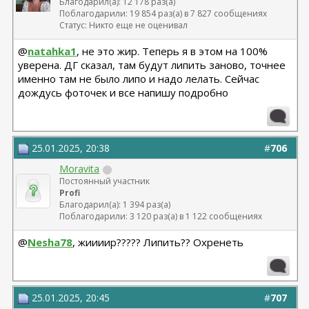
Благодарил(а): 12 178 раз(а)
Поблагодарили: 19 854 раз(а) в 7 827 сообщениях
Статус: Никто еще не оценивал
@
natahka1
, не это жир. Теперь я в этом на 100%
уверена. ДГ сказал, там будут липить заново, точнее
именно там не было липо и надо лелать. Сейчас
дождусь фоточек и все напишу подробно
25.01.2025, 20:38
#
706
Moravita
Постоянный участник
Profi
Благодарил(а): 1 394 раз(а)
Поблагодарили: 3 120 раз(а) в 1 122 сообщениях
@
Nesha78
, жиииир????? Липить?? Охренеть
25.01.2025, 20:45
#
707