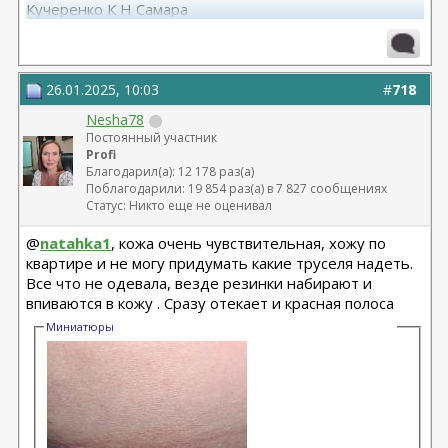
Кучеренко К Н Самара
12.08.2025 абдоминопластика с ушиванием диастаза .
Нижняя блефаро. Кучеренко К.Н Самара
26.01.2025, 10:03
#
718
Nesha78
Постоянный участник
Profi
Благодарил(а): 12 178 раз(а)
Поблагодарили: 19 854 раз(а) в 7 827 сообщениях
Статус: Никто еще не оценивал
@
natahka1
, кожа очень чувствительная, хожу по
квартире и не могу придумать какие труселя надеть.
Все что не одевала, везде резинки набирают и
впиваются в кожу . Сразу отекает и красная полоса
Миниатюры