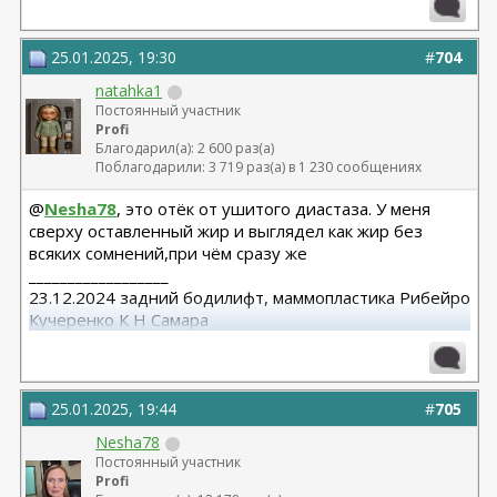
25.01.2025, 19:30
#
704
natahka1
Постоянный участник
Profi
Благодарил(а): 2 600 раз(а)
Поблагодарили: 3 719 раз(а) в 1 230 сообщениях
@
Nesha78
, это отёк от ушитого диастаза. У меня
сверху оставленный жир и выглядел как жир без
всяких сомнений,при чём сразу же
__________________
23.12.2024 задний бодилифт, маммопластика Рибейро
Кучеренко К Н Самара
12.08.2025 абдоминопластика с ушиванием диастаза .
Нижняя блефаро. Кучеренко К.Н Самара
25.01.2025, 19:44
#
705
Nesha78
Постоянный участник
Profi