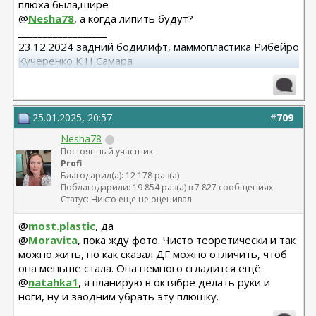
плюха была,шире
Миниабдо + грыжа 2019 - Малкаров
@
Nesha78
, а когда липить будут?
__________________
23.12.2024 задний бодилифт, маммопластика Рибейро
Кучеренко К Н Самара
12.08.2025 абдоминопластика с ушиванием диастаза .
Нижняя блефаро. Кучеренко К.Н Самара
25.01.2025, 20:57
#
709
Nesha78
Постоянный участник
Profi
Благодарил(а): 12 178 раз(а)
Поблагодарили: 19 854 раз(а) в 7 827 сообщениях
Статус: Никто еще не оценивал
@
most.plastic
, да
@
Moravita
, пока жду фото. Чисто теоретически и так
можно жить, но как сказал ДГ можно отличить, чтоб
она меньше стала. Она немного сгладится ещё.
@
natahka1
, я планирую в октябре делать руки и
ноги, ну и заодним убрать эту плюшку.