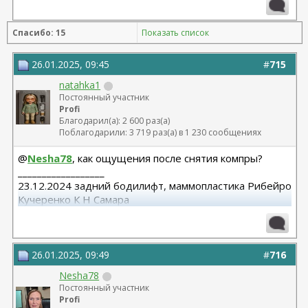
Спасибо: 15
Показать список
26.01.2025, 09:45
#
715
natahka1
Постоянный участник
Profi
Благодарил(а): 2 600 раз(а)
Поблагодарили: 3 719 раз(а) в 1 230 сообщениях
@
Nesha78
, как ощущения после снятия компры?
__________________
23.12.2024 задний бодилифт, маммопластика Рибейро
Кучеренко К Н Самара
12.08.2025 абдоминопластика с ушиванием диастаза .
Нижняя блефаро. Кучеренко К.Н Самара
26.01.2025, 09:49
#
716
Nesha78
Постоянный участник
Profi