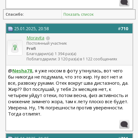
Спасибо:
Показать список
25.01.2025, 20:58
#
710
Moravita
Постоянный участник
Profi
Благодарил(а): 1 394 раз(а)
Поблагодарили: 3 120 раз(а) в 1 122 сообщениях
@
Nesha78
, я уже носом в фоту уткнулась, вот чего
бы никогда не подумала, что это жир. Ну вот нет и
все, развожу руками. Отек вокруг шва дистазного, да.
Жир?? Вот послушай, у тебя 2х месяцев нет, к
четырем уйдут отеки, потом весна, физ активность и
снижение зимнего жора, там к лету плоско все будет.
Уверена. Ну, 1% погрешности против уверенности.
Тогда отлипят.