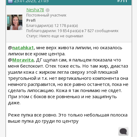
25.01.2025, 21:05
#
711
Nesha78
Постоянный участник
Profi
Благодарил(а): 12 178 раз(а)
Поблагодарили: 19 854 раз(а) в 7 827 сообщениях
Статус: Никто еще не оценивал
@
natahka1
, мне верх живота липили, но оказалось
липиои все кроме центра.
@
Moravita
, ДГ щупал сам, я пальцем показала что
меня беспокоит. Отек тоже есть. Но там жир, диастаз
ушили кожа с жирком легла сверху этой плюшкой
треугольной и т.к. нет вертикального компонента она
немного расправится, но все равно останется, пока не
сделать липосакцию. Кожа я так понимаю не сядет.
При этом с боков все ровненько и не защипнуть
даже.
Реже пупка все ровно. Это только небольшая полоска
выше пупка до груди по центру