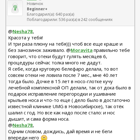
Новичок
Beginner+
Благодарил(а): 640 раз(а)
Поблагодарили: 536 раз(а) в 242 сообщениях
@
Nesha78
,
Красота у тебя!
И три раза плюну на тебя))) чтоб все еще краше и
без занозинок заживало. @
Moravita
правильно тебе
говорит, что отеки будут гулять месяцев 6,
процедуры сейчас толка много не дадут.
Я себе, когда круговую белефаро делала, то вот
совсем отеки не ловила после 7 мес., мне 40 лет
тогда было. Дочке в 15 лет в носо-глотке кучу
лечебной комплексной ОП делали, так от дока было в
подарок исправление перегородки и ушивание
крыльев носа и что-то еще ( дело было в достаточно
известной клинике UMG в Новосибирске), так отёк
шалил с год. Но все как надо после стало: и нос
дышит, и сама форма носа.
@
Nesha78
,
Одним словом, дождись, дай время и не беги
впереди него