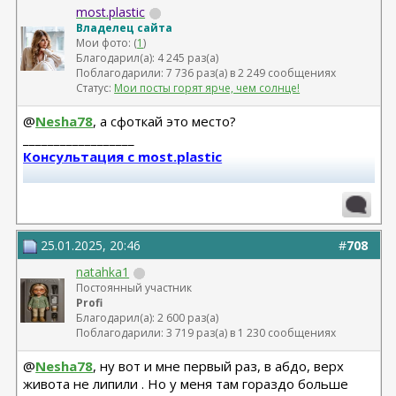
most.plastic
Владелец сайта
Мои фото: (
1
)
Благодарил(а): 4 245 раз(а)
Поблагодарили: 7 736 раз(а) в 2 249 сообщениях
Статус:
Мои посты горят ярче, чем солнце!
@
Nesha78
, а сфоткай это место?
__________________
Консультация с most.plastic
Телеграм канал most.plastic
11.24 смас+эндо лба Барсегян Овсеп
+ липофилинг кистей рук Джимиев Мулдар (в одну оп)
25.01.2025, 20:46
#
708
natahka1
Замена Мотива Эрго 475сс деми 20.03.23 Арамян
Постоянный участник
Левон,
Profi
коррекция складки 04.24 + коррекция липофилингом
Благодарил(а): 2 600 раз(а)
Липофилинг лица + нити 10.2022 - Андрющенко
Поблагодарили: 3 719 раз(а) в 1 230 сообщениях
Олеся - оказалась сожжена платизма и нити стояли
@
Nesha78
, ну вот и мне первый раз, в абдо, верх
там где нельзя
живота не липили . Но у меня там гораздо больше
Рино 2020 - Константинов Бадри,