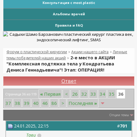
Консультация с most.plastic
Альбомы врачей
Правила и FAQ
Форум о пластической хирургии
Акции нашего сайта
Личные
>
>
2-е место в АКЦИИ
темы победителей наших акций
>
"Комплексная подтяжка тела у Кондратьева
Дениса Геннадьевича"! Этап: ОПЕРАЦИЯ!
Ответ
36
«
Первая
<
26
32
33
34
35
Страница 36 из 119
37
38
39
40
46
86
>
Последняя
»
Опции темы
24.01.2025, 22:15
#
701
Тави