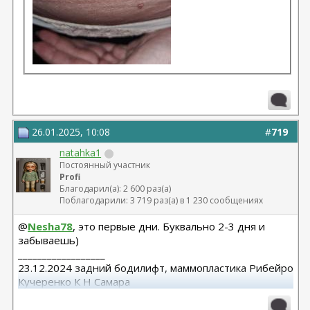
26.01.2025, 10:08
#
719
natahka1
Постоянный участник
Profi
Благодарил(а): 2 600 раз(а)
Поблагодарили: 3 719 раз(а) в 1 230 сообщениях
@
Nesha78
, это первые дни. Буквально 2-3 дня и
забываешь)
__________________
23.12.2024 задний бодилифт, маммопластика Рибейро
Кучеренко К Н Самара
12.08.2025 абдоминопластика с ушиванием диастаза .
Нижняя блефаро. Кучеренко К.Н Самара