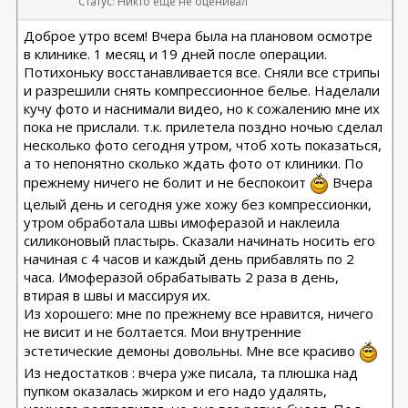
Статус: Никто еще не оценивал
Доброе утро всем! Вчера была на плановом осмотре
в клинике. 1 месяц и 19 дней после операции.
Потихоньку восстанавливается все. Сняли все стрипы
и разрешили снять компрессионное белье. Наделали
кучу фото и наснимали видео, но к сожалению мне их
пока не прислали. т.к. прилетела поздно ночью сделал
несколько фото сегодня утром, чтоб хоть показаться,
а то непонятно сколько ждать фото от клиники. По
прежнему ничего не болит и не беспокоит
Вчера
целый день и сегодня уже хожу без компрессионки,
утром обработала швы имоферазой и наклеила
силиконовый пластырь. Сказали начинать носить его
начиная с 4 часов и каждый день прибавлять по 2
часа. Имоферазой обрабатывать 2 раза в день,
втирая в швы и массируя их.
Из хорошего: мне по прежнему все нравится, ничего
не висит и не болтается. Мои внутренние
эстетические демоны довольны. Мне все красиво
Из недостатков : вчера уже писала, та плюшка над
пупком оказалась жирком и его надо удалять,