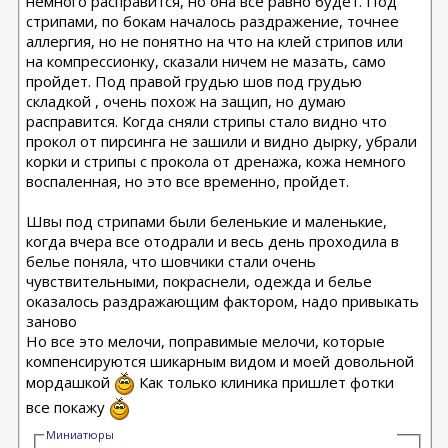
немного расправится, но она все равно будет. Под
стрипами, по бокам началось раздражение, точнее
аллергия, но не понятно на что на клей стрипов или
на компрессионку, сказали ничем не мазать, само
пройдет. Под правой грудью шов под грудью
складкой , очень похож на защип, но думаю
расправится. Когда сняли стрипы стало видно что
прокол от пирсинга не зашили и видно дырку, убрали
корки и стрипы с прокола от дренажа, кожа немного
воспаленная, но это все временно, пройдет.
Швы под стрипами были беленькие и маленькие,
когда вчера все отодрали и весь день проходила в
белье поняла, что шовчики стали очень
чувствительными, покраснели, одежда и белье
оказалось раздражающим фактором, надо привыкать
заново
Но все это мелочи, поправимые мелочи, которые
компенсируются шикарным видом и моей довольной
мордашкой
Как только клиника пришлет фотки
все покажу
Миниатюры