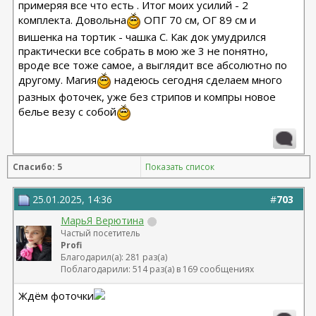
примеряя все что есть . Итог моих усилий - 2
комплекта. Довольна
ОПГ 70 см, ОГ 89 см и
вишенка на тортик - чашка С. Как док умудрился
практически все собрать в мою же 3 не понятно,
вроде все тоже самое, а выглядит все абсолютно по
другому. Магия
надеюсь сегодня сделаем много
разных фоточек, уже без стрипов и компры новое
белье везу с собой
Спасибо: 5
Показать список
25.01.2025, 14:36
#
703
МарьЯ Верютина
Частый посетитель
Profi
Благодарил(а): 281 раз(а)
Поблагодарили: 514 раз(а) в 169 сообщениях
Ждём фоточки