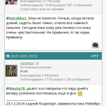
Благодарил(а): 12 178 раз(а)
Поблагодарили: 19 854 раз(а) в 7 827 сообщениях
Статус: Никто еще не оценивал
@
natahka1
, пока не понятно. Ночью, когда летела
домой, сидеть было тяжко, отекло все намного
сильнее. Сегодня пока хожу уже поняла что кожа
очень чувствительная. Не привычно. А так норм,
привыкну
26.01.2025, 09:52
#
717
natahka1
Постоянный участник
Profi
Благодарил(а): 2 600 раз(а)
Поблагодарили: 3 719 раз(а) в 1 230 сообщениях
@
Nesha78
, да,вот я и говорила,что пару дней к
вечеру усиленно поотекаешь ещё и фсе
__________________
23.12.2024 задний бодилифт, маммопластика Рибейро