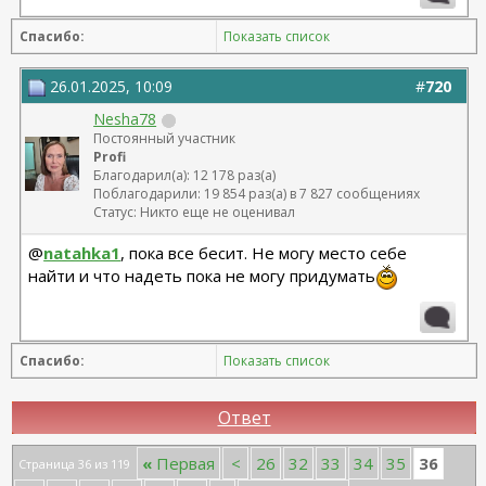
Спасибо:
Показать список
26.01.2025, 10:09
#
720
Nesha78
Постоянный участник
Profi
Благодарил(а): 12 178 раз(а)
Поблагодарили: 19 854 раз(а) в 7 827 сообщениях
Статус: Никто еще не оценивал
@
natahka1
, пока все бесит. Не могу место себе
найти и что надеть пока не могу придумать
Спасибо:
Показать список
Ответ
36
«
Первая
<
26
32
33
34
35
Страница 36 из 119