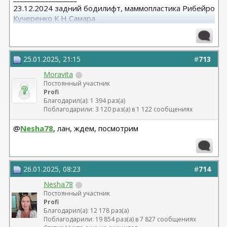
23.12.2024 задний бодилифт, маммопластика Рибейро
Кучеренко К Н Самара
12.08.2025 абдоминопластика с ушиванием диастаза .
Нижняя блефаро. Кучеренко К.Н Самара
25.01.2025, 21:15
#
713
Moravita
Постоянный участник
Profi
Благодарил(а): 1 394 раз(а)
Поблагодарили: 3 120 раз(а) в 1 122 сообщениях
@
Nesha78
, лан, ждем, посмотрим
26.01.2025, 08:23
#
714
Nesha78
Постоянный участник
Profi
Благодарил(а): 12 178 раз(а)
Поблагодарили: 19 854 раз(а) в 7 827 сообщениях