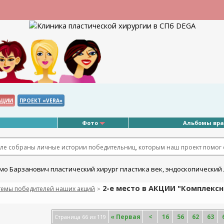
АЦИИ
ПРОЕКТ «VERA»
Фото
Альбомы вр
еле собраны личные истории победительниц, которым наш проект помог о
2-е место в АКЦИИ "Комплексн
темы победителей наших акций
>
«
Первая
<
16
56
62
63
Страница 66 из 119