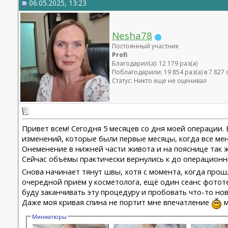
06.05.2025, 13:23
Nesha78
Постоянный участник
Profi
Благодарил(а): 12 179 раз(а)
Поблагодарили: 19 854 раз(а) в 7 82
Статус: Никто еще не оценивал
Привет всем! Сегодня 5 месяцев со дня моей операции.
изменений, которые были первые месяцы, когда все мен
Онеменение в нижней части живота и на пояснице так ж
Сейчас объёмы практически вернулись к до операционны
Снова начинает тянут швы, хотя с момента, когда прош
очередной приём у косметолога, ещё один сеанс фототер
буду заканчивать эту процедуру и пробовать что-то нов
Даже моя кривая спина не портит мне впечатление
м
Миниатюры