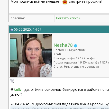
Моя подпись всё не вмещает
смотрите профиль!
Спасибо:
Показать список
06.05.2025, 14:07
Nesha78
Постоянный участник
Profi
Благодарил(а): 12 179 раз(а)
Поблагодарили: 19 854 раз(а) в 7 82
Статус: Никто еще не оценивал
@
kolbi
, да, отёки в основном базируются в районе поя
умею((
__________________
26.04.2024г., эндоскопическая подтяжка лба и бровей, б
06.12.2024г., бодилифт, липофилинг ягодиц, редукция гр