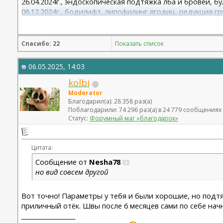
26.04.2024г., эндоскопическая подтяжка лба и бровей, б
06.12.2024г., бодилифт, липофилинг ягодиц, редукция гр
22.09.2025г. брахио пластика+торсопластика - Бабикова 
06.01.2026г. феморо пластика+липо ног - Бабикова М.А.
Спасибо: 22
Показать список
06.05.2025, 14:03
kolbi
Moderator
Благодарил(а): 28 358 раз(а)
Поблагодарили: 74 296 раз(а) в 24 779 сообщениях
Статус:
Форумный маг «благодарок»
Цитата:
Сообщение от
Nesha78
но вид совсем другой
Вот точно! Параметры у тебя и были хорошие, но подтя
приличный отёк. Швы после 6 месяцев сами по себе начн
__________________