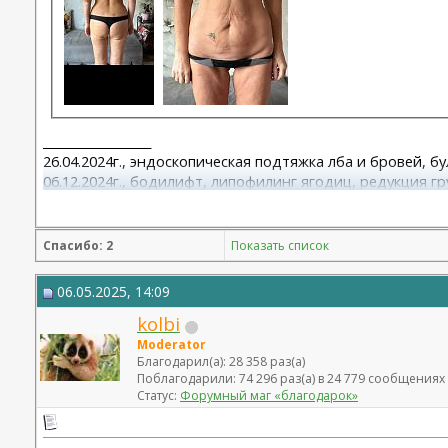
__________________
26.04.2024г., эндоскопическая подтяжка лба и бровей, б
06.12.2024г., бодилифт, липофилинг ягодиц, редукция гр
22.09.2025г. брахио пластика+торсопластика - Бабикова 
06.01.2026г. феморо пластика+липо ног - Бабикова М.А.
Спасибо: 2
Показать список
06.05.2025, 14:09
kolbi
Moderator
Благодарил(а): 28 358 раз(а)
Поблагодарили: 74 296 раз(а) в 24 779 сообщениях
Статус:
Форумный маг «благодарок»