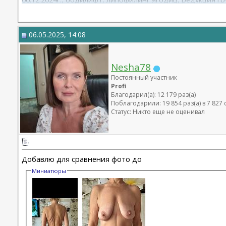
22.09.2025г. брахио пластика+торсопластика - Бабикова 
06.01.2026г. феморо пластика+липо ног - Бабикова М.А.
06.05.2025, 14:08
Nesha78
Постоянный участник
Profi
Благодарил(а): 12 179 раз(а)
Поблагодарили: 19 854 раз(а) в 7 82
Статус: Никто еще не оценивал
Добавлю для сравнения фото до
Миниатюры