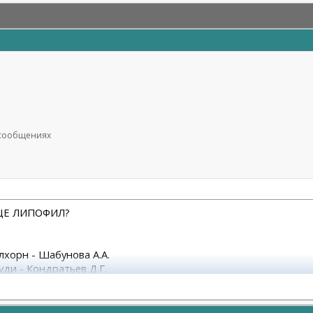
7 сообщениях
 ЕЩЕ ЛИПОФИЛ?
улхорн - Шабунова А.А.
уди - Кондратьев Д.Г.
М.А.