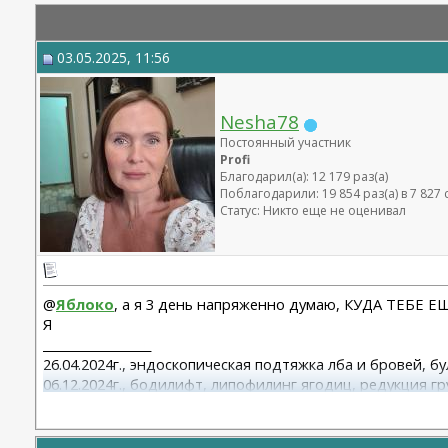
03.05.2025, 11:56
Nesha78
Постоянный участник
Profi
Благодарил(а): 12 179 раз(а)
Поблагодарили: 19 854 раз(а) в 7 82
Статус: Никто еще не оценивал
@
Яблоко
, а я 3 день напряженно думаю, КУДА ТЕБЕ
Я
__________________
26.04.2024г., эндоскопическая подтяжка лба и бровей, б
06.12.2024г., бодилифт, липофилинг ягодиц, редукция гр
22.09.2025г. брахио пластика+торсопластика - Бабикова 
06.01.2026г. феморо пластика+липо ног - Бабикова М.А.