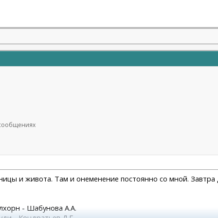
7 сообщениях
сницы и живота. Там и онеменение постоянно со мной. Завтра 
улхорн - Шабунова А.А.
уди - Кондратьев Д.Г.