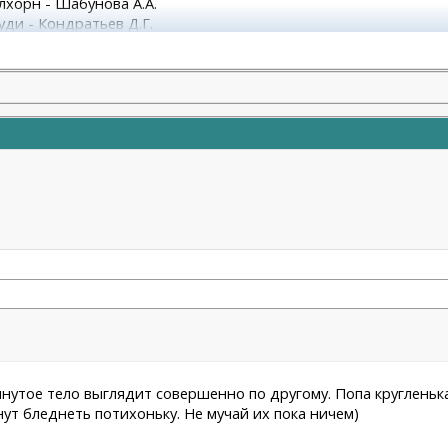
улхорн - Шабунова А.А.
уди - Кондратьев Д.Г.
М.А.
нутое тело выглядит совершенно по другому. Попа кругленька
ут бледнеть потихоньку. Не мучай их пока ничем)