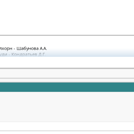
улхорн - Шабунова А.А.
уди - Кондратьев Д.Г.
М.А.