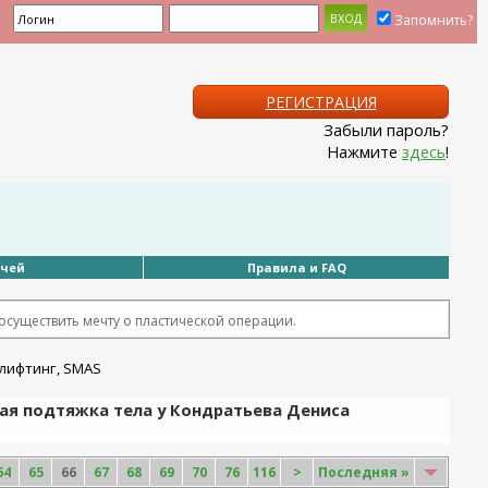
Запомнить?
РЕГИСТРАЦИЯ
Забыли пароль?
Нажмите
здесь
!
ачей
Правила и FAQ
существить мечту о пластической операции.
ая подтяжка тела у Кондратьева Дениса
64
65
66
67
68
69
70
76
116
>
Последняя
»