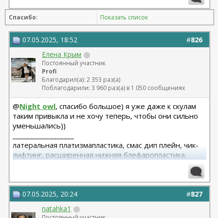
Спасибо:
Показать список
07.05.2025, 18:52
#
826
Елена Крым
Постоянный участник
Profi
Благодарил(а): 2 353 раз(а)
Поблагодарили: 3 960 раз(а) в 1 050 сообщениях
@
Night owl
, спасибо большое) я уже даже к скулам
таким привыкла и не хочу теперь, чтобы они сильно
уменьшались))
__________________
латеральная платизмапластика, смас дип плейн, чик-
лифтинг, расширенная нижняя блефаропластика,
височный лифтинг 04.25 Тегай Р.А. риносептопластика
06.18
07.05.2025, 20:24
#
827
natahka1
Постоянный участник