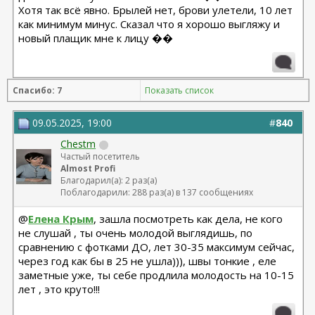
Хотя так всё явно. Брылей нет, брови улетели, 10 лет
как минимум минус. Сказал что я хорошо выгляжу и
новый плащик мне к лицу ��
Спасибо: 7
Показать список
09.05.2025, 19:00
#
840
Chestm
Частый посетитель
Almost Profi
Благодарил(а): 2 раз(а)
Поблагодарили: 288 раз(а) в 137 сообщениях
@
Елена Крым
, зашла посмотреть как дела, не кого
не слушай , ты очень молодой выглядишь, по
сравнению с фотками ДО, лет 30-35 максимум сейчас,
через год как бы в 25 не ушла))), швы тонкие , еле
заметные уже, ты себе продлила молодость на 10-15
лет , это круто!!!