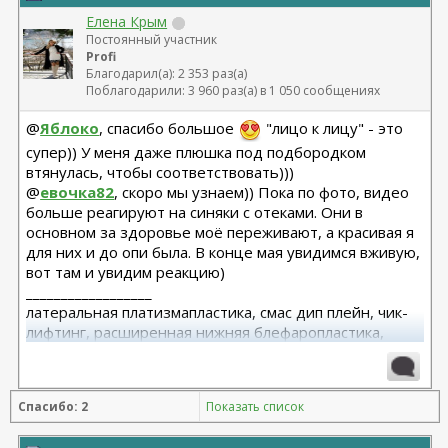
Елена Крым
Постоянный участник
Profi
Благодарил(а): 2 353 раз(а)
Поблагодарили: 3 960 раз(а) в 1 050 сообщениях
@
Яблоко
, спасибо большое
"лицо к лицу" - это
супер)) У меня даже плюшка под подбородком
втянулась, чтобы соответствовать)))
@
евочка82
, скоро мы узнаем)) Пока по фото, видео
больше реагируют на синяки с отеками. Они в
основном за здоровье моё переживают, а красивая я
для них и до опи была. В конце мая увидимся вживую,
вот там и увидим реакцию)
__________________
латеральная платизмапластика, смас дип плейн, чик-
лифтинг, расширенная нижняя блефаропластика,
височный лифтинг 04.25 Тегай Р.А. риносептопластика
06.18
Спасибо: 2
Показать список