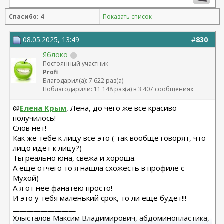
Спасибо: 4
Показать список
08.05.2025, 13:49
#
830
Яблоко
Постоянный участник
Profi
Благодарил(а): 7 622 раз(а)
Поблагодарили: 11 148 раз(а) в 3 407 сообщениях
@
Елена Крым
, Лена, до чего же все красиво
получилось!
Слов нет!
Как же тебе к лицу все это ( так вообще говорят, что
лицо идет к лицу?)
Ты реально юна, свежа и хороша.
А еще отчего то я нашла схожесть в профиле с
Мухой)
А я от нее фанатею просто!
И это у тебя маленький срок, то ли еще будет!!!
__________________
Хлысталов Максим Владимирович, абдоминопластика,