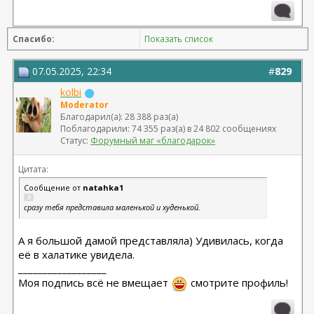
височный лифтинг 04.25 Тегай Р.А. риносептопластика
06.18
Спасибо:
Показать список
07.05.2025, 22:34
#
829
kolbi
Moderator
Благодарил(а): 28 388 раз(а)
Поблагодарили: 74 355 раз(а) в 24 802 сообщениях
Статус:
Форумный маг «благодарок»
Цитата:
Сообщение от
natahka1
сразу тебя представила маленькой и худенькой.
А я большой дамой представляла) Удивилась, когда
её в халатике увидела.
__________________
Моя подпись всё не вмещает
смотрите профиль!