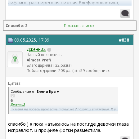
лифтинг, расширенная нижняя блефаропластика,
височный лифтинг 04.25 Тегай Р.А. риносептопластика
06.18
Спасибо: 2
Показать список
09.05.2025, 17:39
#
838
Дженни2
Частый посетитель
Almost Profi
Благодарил(а): 32 раз(а)
Поблагодарили: 208 раз(а) в 59 сообщениях
Цитата:
Сообщение от
Елена Крым
@
Дженни2
, у меня на правой щеке есть такие же 2 похожих втяжения. И у
многих бывают. И отеки 100% есть у всех)) Я сейчас вообще не
вижу смысла об этом даже думать) Почитайте пока ещё форум,
спасибо ) я пока натыкаюсь на пост,где девочки глаза
тут масса примеров и полезной информации, и увидите, что
это со временем проходит...
исправлют. В профиле фотки разместила.