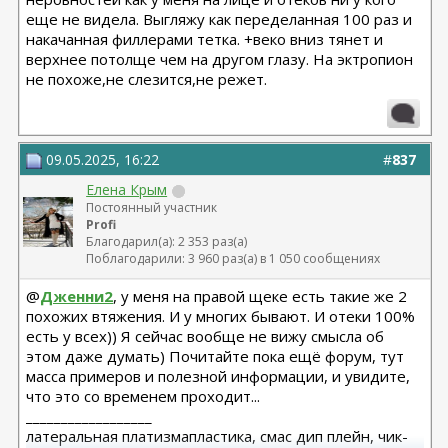
еще не видела. Выгляжу как переделанная 100 раз и
накачанная филлерами тетка. +веко вниз тянет и
верхнее потолще чем на другом глазу. На эктропион
не похоже,не слезится,не режет.
09.05.2025, 16:22
#
837
Елена Крым
Постоянный участник
Profi
Благодарил(а): 2 353 раз(а)
Поблагодарили: 3 960 раз(а) в 1 050 сообщениях
@
Дженни2
, у меня на правой щеке есть такие же 2
похожих втяжения. И у многих бывают. И отеки 100%
есть у всех)) Я сейчас вообще не вижу смысла об
этом даже думать) Почитайте пока ещё форум, тут
масса примеров и полезной информации, и увидите,
что это со временем проходит...
__________________
латеральная платизмапластика, смас дип плейн, чик-