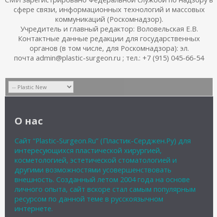
сфере связи, информационных технологий и массовых
коммуникаций (Роскомнадзор).
Учредитель и главный редактор: Воловельская Е.В.
Контактные данные редакции для государственных
органов (в том числе, для Роскомнадзора): эл.
почта admin@plastic-surgeon.ru ; тел.: +7 (915) 045-66-54
О нас
Сайт “Plastic-Surgeon.Ru” (Пластик-Серджен.Ру) для
интересующихся пластической хирургией,
косметологией, эстетической стоматологией и
другими возможностями усовершенствовать
внешность. Созданный летом 2004 года на основе
личного опыта, сайт вскоре стал самым популярным
ресурсом по данной теме в русскоязычном
интернете.