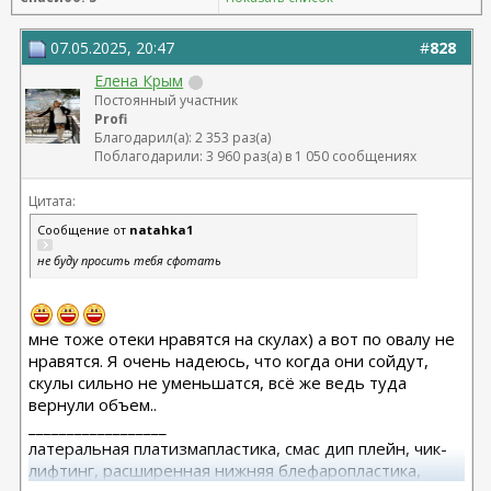
07.05.2025, 20:47
#
828
Елена Крым
Постоянный участник
Profi
Благодарил(а): 2 353 раз(а)
Поблагодарили: 3 960 раз(а) в 1 050 сообщениях
Цитата:
Сообщение от
natahka1
не буду просить тебя сфотать
мне тоже отеки нравятся на скулах) а вот по овалу не
нравятся. Я очень надеюсь, что когда они сойдут,
скулы сильно не уменьшатся, всё же ведь туда
вернули объем..
__________________
латеральная платизмапластика, смас дип плейн, чик-
лифтинг, расширенная нижняя блефаропластика,