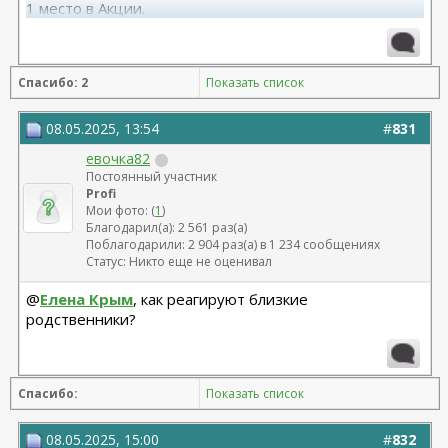
1 место в Акции.
Я рада, что я есть!
Спасибо: 2
Показать список
08.05.2025, 13:54
#
831
евочка82
Постоянный участник
Profi
Мои фото: (
1
)
Благодарил(а): 2 561 раз(а)
Поблагодарили: 2 904 раз(а) в 1 234 сообщениях
Статус: Никто еще не оценивал
@
Елена Крым
, как реагируют близкие
родственники?
Спасибо:
Показать список
08.05.2025, 15:00
#
832