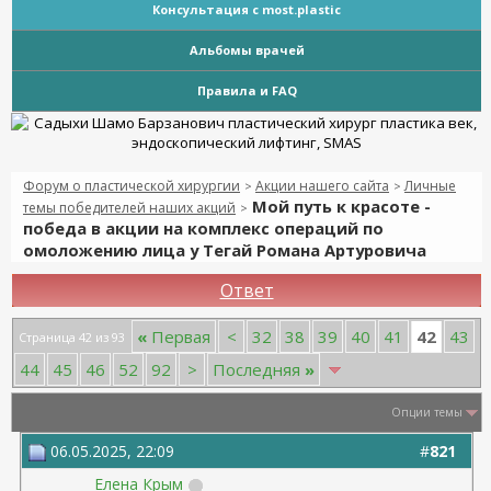
Консультация с most.plastic
Альбомы врачей
Правила и FAQ
Форум о пластической хирургии
Акции нашего сайта
Личные
>
>
Мой путь к красоте -
темы победителей наших акций
>
победа в акции на комплекс операций по
омоложению лица у Тегай Романа Артуровича
Ответ
42
«
Первая
<
32
38
39
40
41
43
Страница 42 из 93
44
45
46
52
92
>
Последняя
»
Опции темы
06.05.2025, 22:09
#
821
Елена Крым