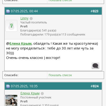
Спасибо:
Показать список
07.05.2025, 00:44
#
823
Linny
Частый посетитель
Profi
Благодарил(а): 541 раз(а)
Поблагодарили: 179 раз(а) в 113 сообщениях
@
Елена Крым
, обалдеть ! Какая же ты красотулечка)
не могу определиться : тебе до 30 лет или чуть за
30)))
Очень-очень классно ) восторг!
Спасибо:
Показать список
07.05.2025, 10:35
#
824
Елена Крым
Постоянный участник
Profi
Благодарил(а): 2 353 раз(а)