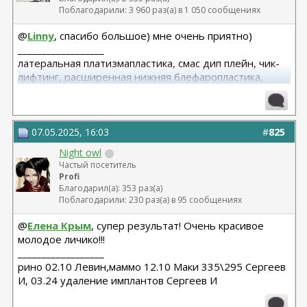
Поблагодарили: 3 960 раз(а) в 1 050 сообщениях
@
Linny
, спасибо большое) мне очень приятно)
__________________
латеральная платизмапластика, смас дип плейн, чик-
лифтинг, расширенная нижняя блефаропластика,
височный лифтинг 04.25 Тегай Р.А. риносептопластика
06.18
07.05.2025, 16:03
#
825
Night owl
Частый посетитель
Profi
Благодарил(а): 353 раз(а)
Поблагодарили: 230 раз(а) в 95 сообщениях
@
Елена Крым
, супер результат! Очень красивое
молодое личико!!!
__________________
рино 02.10 Левин,маммо 12.10 Маки 335\295 Сергеев
И, 03.24 удаление имплантов Сергеев И