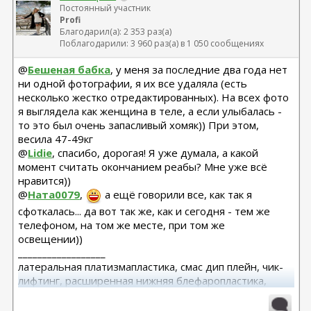
Постоянный участник
Profi
Благодарил(а): 2 353 раз(а)
Поблагодарили: 3 960 раз(а) в 1 050 сообщениях
@
Бешеная бабка
, у меня за последние два года нет
ни одной фотографии, я их все удаляла (есть
несколько жестко отредактированных). На всех фото
я выглядела как женщина в теле, а если улыбалась -
то это был очень запасливый хомяк)) При этом,
весила 47-49кг
@
Lidie
, спасибо, дорогая! Я уже думала, а какой
момент считать окончанием реабы? Мне уже всё
нравится))
@
Ната0079
,
а ещё говорили все, как так я
сфоткалась... да вот так же, как и сегодня - тем же
телефоном, на том же месте, при том же
освещении))
__________________
латеральная платизмапластика, смас дип плейн, чик-
лифтинг, расширенная нижняя блефаропластика,
височный лифтинг 04.25 Тегай Р.А. риносептопластика
06.18