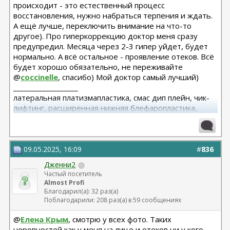
происходит - это естественный процесс
дип плейна, и достаточно глубокого рассечения смас, всё то,
что у меня сползло и давало объем над носогубками, теперь
восстановления, нужно набраться терпения и ждать.
поднято и перераспределено на скулы. Сейчас есть небольшая
А ещё лучше, переключить внимание на что-то
гиперкоррекция и скулы высоковаты, но со временем всё
другое). Про гиперкоррекцию доктор меня сразу
"усядется" и скулы будут чуть пониже. Ну и самая моя боль -
маляры и круги под глазами - надеюсь больше никогда я их не
предупредил. Месяца через 2-3 гипер уйдет, будет
увижу))
нормально. А всё остальное - проявление отеков. Всё
Из назначений: Спироналанктон (мочегонное) и калимин (для
будет хорошо обязательно, не переживайте
улучшения восстановления чувствительности). Можно
микротоки.
@
coccinelle
, спасибо) Мой доктор самый лучший)
Сегодня я уезжаю домой, следующий осмотр 17 мая. До этого
__________________
времени у нас ещё будет три видеосозвона, Роман Артурович
латеральная платизмапластика, смас дип плейн, чик-
хочет контролировать, как идет процесс.. Очень приятна
такая забота и я, правда, ещё не уехав, уже хочу снова к ним
лифтинг, расширенная нижняя блефаропластика,
приехать
височный лифтинг 04.25 Тегай Р.А. риносептопластика
ну и склейка до / 15 сутки
06.18
09.05.2025, 16:09
#
836
Дженни2
Частый посетитель
Almost Profi
Благодарил(а): 32 раз(а)
Поблагодарили: 208 раз(а) в 59 сообщениях
@
Елена Крым
, смотрю у всех фото. Таких
неровностей как у меня на лице и отеков ни у кого