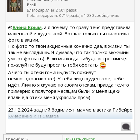
Profi
Благодарил(а): 2 601 раз(а)
Поблагодарили: 3 719 раз(а) в 1 230 сообщениях
@
Елена Крым
, а я почему-то сразу тебя представила
маленькой и худенькой. Вот как только ты выложила
фото в акции.
Но фото то твои акционные конечно даа, в жизни ты
так не выглядишь. Я думала, что так только мужчины
умеют фоткать). Если мы когда нибудь встретимся,я
пожалуй не буду просить тебя сфотать
А чего ты отёки гонишь,пусть поживут
немного,красиво же). У тебя лицо худенькое, тебе
идёт. Лично я скучаю по своим отекам, правда те,что
примерно к полутора месяцам были. У меня щёки
впалые,а отёки меня украсили прям)
__________________
23.12.2024 задний бодилифт, маммопластика Рибейро
Кучеренко К Н Самара
12.08.2025 абдоминопластика с ушиванием диастаза .
Нижняя блефаро. Кучеренко К.Н Самара
Спасибо: 5
Показать список