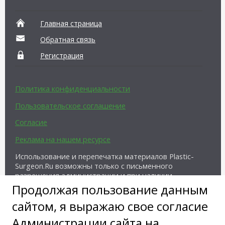
Главная страница
Обратная связь
Регистрация
Политика конфиденциальности
Пользовательское соглашение
Согласие
Реклама на нашем ресурсе
Использование и перепечатка материалов Plastic-
Surgeon.Ru возможны только с письменного
разрешения администрации и при наличии
активной ссылки на источник.
Продолжая пользование данным
сайтом, я выражаю свое согласие
Администрации сайта на