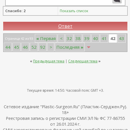
Спасибо: 2
Показать список
Ответ
42
«
Первая
<
32
38
39
40
41
43
Страница 42 из 93
44
45
46
52
92
>
Последняя
»
«
Предыдущая тема
|
Следующая тема
»
Текущее время:
14:50
. Часовой пояс GMT +3.
Сетевое издание “Plastic-Surgeon.Ru” (Пластик-Серджен.Ру).
18+
Реестровая запись о регистрации СМИ ЭЛ № ФС 77-86755
от 26.01.2024 г.
СМИ зарегистрировано Федеральной службой по надзору в