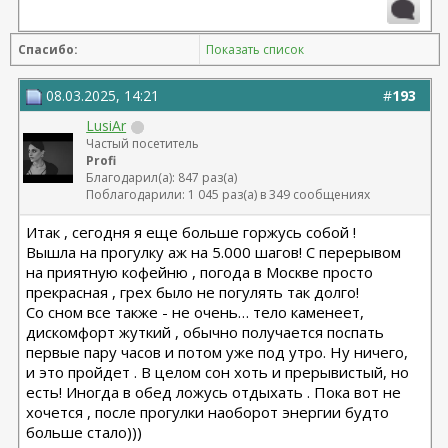
Спасибо:
Показать список
08.03.2025, 14:21
#
193
LusiAr
Частый посетитель
Profi
Благодарил(а): 847 раз(а)
Поблагодарили: 1 045 раз(а) в 349 сообщениях
Итак , сегодня я еще больше горжусь собой !
Вышла на прогулку аж на 5.000 шагов! С перерывом
на приятную кофейню , погода в Москве просто
прекрасная , грех было не погулять так долго!
Со сном все также - не очень… тело каменеет,
дискомфорт жуткий , обычно получается поспать
первые пару часов и потом уже под утро. Ну ничего,
и это пройдет . В целом сон хоть и прерывистый, но
есть! Иногда в обед ложусь отдыхать . Пока вот не
хочется , после прогулки наоборот энергии будто
больше стало)))