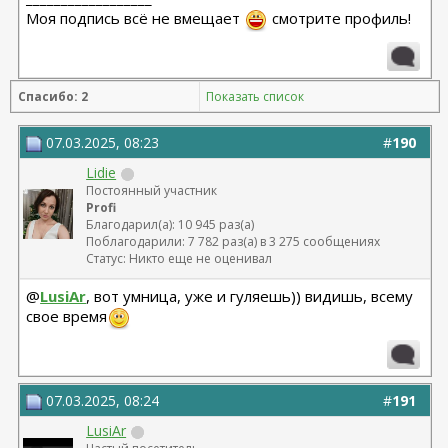
Моя подпись всё не вмещает
смотрите профиль!
Спасибо: 2
Показать список
07.03.2025, 08:23
#
190
Lidie
Постоянный участник
Profi
Благодарил(а): 10 945 раз(а)
Поблагодарили: 7 782 раз(а) в 3 275 сообщениях
Статус: Никто еще не оценивал
@
LusiAr
, вот умница, уже и гуляешь)) видишь, всему
свое время
07.03.2025, 08:24
#
191
LusiAr