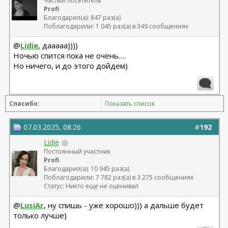
Частый посетитель
Profi
Благодарил(а): 847 раз(а)
Поблагодарили: 1 045 раз(а) в 349 сообщениях
@
Lidie
, дааааа))))
Ночью спится пока не очень….
Но ничего, и до этого дойдем)
Спасибо:
Показать список
07.03.2025, 08:26
#
192
Lidie
Постоянный участник
Profi
Благодарил(а): 10 945 раз(а)
Поблагодарили: 7 782 раз(а) в 3 275 сообщениях
Статус: Никто еще не оценивал
@
LusiAr
, ну спишь - уже хорошо))) а дальше будет
только лучше)