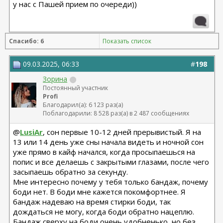
у нас с Пашей прием по очереди))
Спасибо: 6
Показать список
09.03.2025, 06:33
#
198
Зорина
Постоянный участник
Profi
Благодарил(а): 6 123 раз(а)
Поблагодарили: 8 528 раз(а) в 2 487 сообщениях
@
LusiAr
, сон первые 10-12 дней прерывистый. Я на
13 или 14 день уже сны начала видеть и ночной сон
уже прямо в кайф начался, когда просыпаешься на
попис и все делаешь с закрытыми глазами, после чего
засыпаешь обратно за секунду.
Мне интересно почему у тебя только бандаж, почему
боди нет. В боди мне кажется покомфортнее. Я
бандаж надеваю на время стирки боди, так
дождаться не могу, когда боди обратно нацеплю.
Бандаж сверху на боди очень удобненько, но без