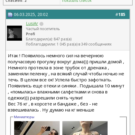
Спасибо: 2
Показать список
06.03.2025, 20:02
#
185
LusiAr
Частый посетитель
Profi
Благодарил(а): 847 раз(а)
Поблагодарили: 1 045 раз(а) в 349 сообщениях
Итак ! Появилось немного сил на вечернюю
получасовую прогулку вокруг дома))) пришли домой ,
Немного протекла в зоне трубок от дренажа ,
заменяли пеленку , на всякий случай чтобы ночью не
течь. В целом все ок! Успела быстро зафоткать.
Появились еще отеки и синяки . Подышала 10 минут
, «помылась» влажными салфетками и снова в
одежки))) разрешили снять чулки!
Вес 76 кг , в корсете и бандаже , без - не
взвешивалась . Ну думаю на кг меньше
Миниатюры