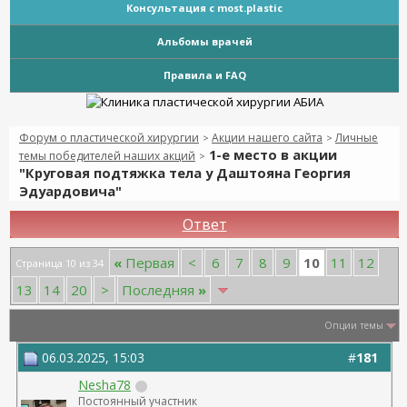
Консультация с most.plastic
Альбомы врачей
Правила и FAQ
Форум о пластической хирургии
Акции нашего сайта
Личные
>
>
1-е место в акции
темы победителей наших акций
>
"Круговая подтяжка тела у Даштояна Георгия
Эдуардовича"
Ответ
10
«
Первая
<
6
7
8
9
11
12
Страница 10 из 34
13
14
20
>
Последняя
»
Опции темы
06.03.2025, 15:03
#
181
Nesha78
Постоянный участник