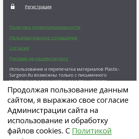
Регистрация
Политика конфиденциальности
Пользовательское соглашение
Согласие
Реклама на нашем ресурсе
Использование и перепечатка материалов Plastic-
Surgeon.Ru возможны только с письменного
разрешения администрации и при наличии
активной ссылки на источник.
Продолжая пользование данным
сайтом, я выражаю свое согласие
Администрации сайта на
использование и обработку
файлов cookies. С
Политикой
Copyright ©