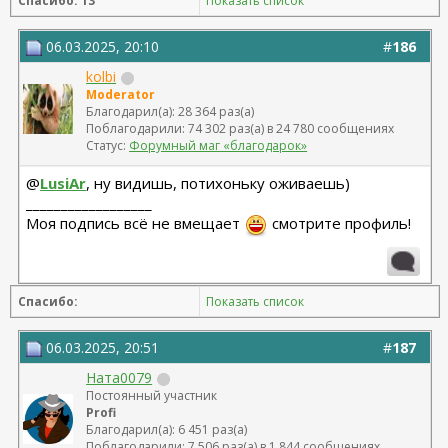
Спасибо: 13
Показать список
06.03.2025, 20:10
#
186
kolbi
Moderator
Благодарил(а): 28 364 раз(а)
Поблагодарили: 74 302 раз(а) в 24 780 сообщениях
Статус:
Форумный маг «благодарок»
@
LusiAr
, ну видишь, потихоньку оживаешь)
__________________
Моя подпись всё не вмещает
смотрите профиль!
Спасибо:
Показать список
06.03.2025, 20:51
#
187
Ната0079
Постоянный участник
Profi
Благодарил(а): 6 451 раз(а)
Поблагодарили: 7 506 раз(а) в 1 844 сообщениях