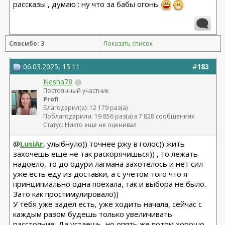
рассказы , думаю : ну что за бабы огонь
Спасибо: 3
Показать список
06.03.2025, 15:11
#
183
Nesha78
Постоянный участник
Profi
Благодарил(а): 12 179 раз(а)
Поблагодарили: 19 856 раз(а) в 7 828 сообщениях
Статус: Никто еще не оценивал
@
LusiAr
, улыбнуло)) точнее ржу в голос)) жить
захочешь еще не так раскорячишься)) , то лежать
надоело, то до одури лагмана захотелось и нет сил
уже есть еду из доставки, а с учетом того что я
принципиально одна поехала, так и выбора не было.
Зато как простимулировало))
У тебя уже задел есть, уже ходить начала, сейчас с
каждым разом будешь только увеличивать
расстояние. Да устаешь, но опять же потом хорошо