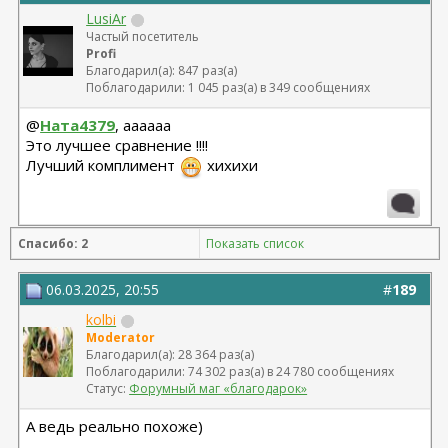
LusiAr
Частый посетитель
Profi
Благодарил(а): 847 раз(а)
Поблагодарили: 1 045 раз(а) в 349 сообщениях
@
Ната4379
, аааааа
Это лучшее сравнение !!!!
Лучший комплимент
хихихи
Спасибо: 2
Показать список
06.03.2025, 20:55
#
189
kolbi
Moderator
Благодарил(а): 28 364 раз(а)
Поблагодарили: 74 302 раз(а) в 24 780 сообщениях
Статус:
Форумный маг «благодарок»
А ведь реально похоже)
__________________