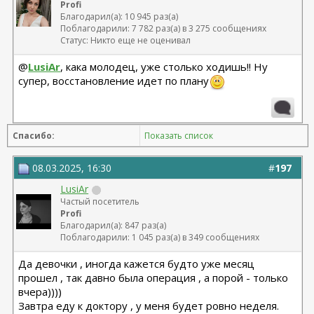
Profi
Благодарил(а): 10 945 раз(а)
Поблагодарили: 7 782 раз(а) в 3 275 сообщениях
Статус: Никто еще не оценивал
@
LusiAr
, кака молодец, уже столько ходишь!! Ну
супер, восстановление идет по плану
Спасибо:
Показать список
08.03.2025, 16:30
#
197
LusiAr
Частый посетитель
Profi
Благодарил(а): 847 раз(а)
Поблагодарили: 1 045 раз(а) в 349 сообщениях
Да девочки , иногда кажется будто уже месяц
прошел , так давно была операция , а порой - только
вчера))))
Завтра еду к доктору , у меня будет ровно неделя.