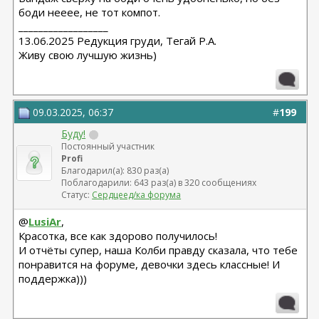
боди нееее, не тот компот.
__________________
13.06.2025 Редукция груди, Тегай Р.А.
Живу свою лучшую жизнь)
09.03.2025, 06:37
#
199
Буду!
Постоянный участник
Profi
Благодарил(а): 830 раз(а)
Поблагодарили: 643 раз(а) в 320 сообщениях
Статус:
Сердцеед/ка форума
@
LusiAr
,
Красотка, все как здорово получилось!
И отчёты супер, наша Колби правду сказала, что тебе
понравится на форуме, девочки здесь классные! И
поддержка)))