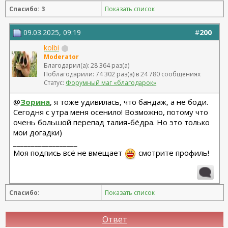
Спасибо: 3
Показать список
09.03.2025, 09:19
#
200
kolbi
Moderator
Благодарил(а): 28 364 раз(а)
Поблагодарили: 74 302 раз(а) в 24 780 сообщениях
Статус:
Форумный маг «благодарок»
@
Зорина
, я тоже удивилась, что бандаж, а не боди.
Сегодня с утра меня осенило! Возможно, потому что
очень большой перепад талия-бёдра. Но это только
мои догадки)
__________________
Моя подпись всё не вмещает
смотрите профиль!
Спасибо:
Показать список
Ответ