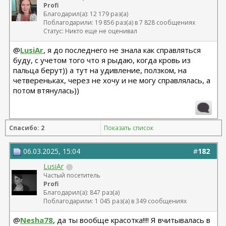
Profi
Благодарил(а): 12 179 раз(а)
Поблагодарили: 19 856 раз(а) в 7 828 сообщениях
Статус: Никто еще не оценивал
@
LusiAr
, я до последнего не знала как справляться
буду, с учетом того что я рыдаю, когда кровь из
пальца берут)) а тут на удивление, ползком, на
четвереньках, через не хочу и не могу справлялась, а
потом втянулась))
Спасибо: 2
Показать список
06.03.2025, 15:04
#
182
LusiAr
Частый посетитель
Profi
Благодарил(а): 847 раз(а)
Поблагодарили: 1 045 раз(а) в 349 сообщениях
@
Nesha78
, да ты вообще красотка!!!! Я вчитывалась в