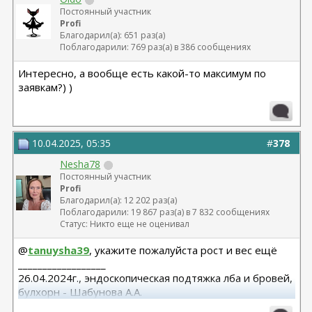
Постоянный участник
Profi
Благодарил(а): 651 раз(а)
Поблагодарили: 769 раз(а) в 386 сообщениях
Интересно, а вообще есть какой-то максимум по
заявкам?) )
10.04.2025, 05:35
#
378
Nesha78
Постоянный участник
Profi
Благодарил(а): 12 202 раз(а)
Поблагодарили: 19 867 раз(а) в 7 832 сообщениях
Статус: Никто еще не оценивал
@
tanuysha39
, укажите пожалуйста рост и вес ещё
__________________
26.04.2024г., эндоскопическая подтяжка лба и бровей,
булхорн - Шабунова А.А.
06.12.2024г., бодилифт, липофилинг ягодиц, редукция