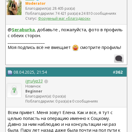
Moderator
Благодарил(а): 28 405 раз(а)
Поблагодарили: 74 421 раз(а) в 24 810 сообщениях
Статус:
Форумный маг «благодарок»
@
Seraburka
, добавьте , пожалуйста, фото в профиль
с обеих сторон.
__________________
Моя подпись всё не вмещает
смотрите профиль!
08.04.2025, 21:54
#
362
igrulya33
Новичок
Beginner
Благодарил(а): 0 раз(а)
Поблагодарили: 0 раз(а) в 0 сообщениях
Всем привет. Меня зовут Елена. Как и все, я тут с
целью попасть на операцию именно к Соцкому.
Давно за ним наблюдаю и на консультации ни раз
была. Пару лет назад даже была почти на пол пути к