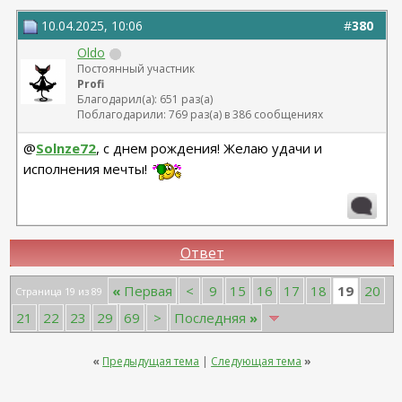
10.04.2025, 10:06
#
380
Oldo
Постоянный участник
Profi
Благодарил(а): 651 раз(а)
Поблагодарили: 769 раз(а) в 386 сообщениях
@
Solnze72
, с днем рождения! Желаю удачи и
исполнения мечты!
Ответ
19
«
Первая
<
9
15
16
17
18
20
Страница 19 из 89
21
22
23
29
69
>
Последняя
»
«
Предыдущая тема
|
Следующая тема
»