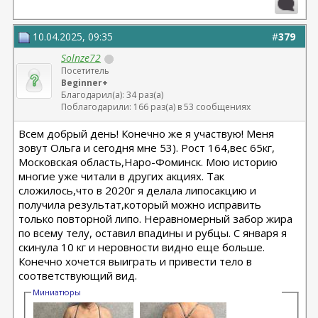
груди - Кондратьев Д.Г.
22.09.2025г. брахио пластика+торсопластика -
Бабикова М.А.
10.04.2025, 09:35
#
379
06.01.2026г. феморо пластика+липо ног - Бабикова
Solnze72
М.А.
Посетитель
Beginner+
Благодарил(а): 34 раз(а)
Поблагодарили: 166 раз(а) в 53 сообщениях
Всем добрый день! Конечно же я участвую! Меня
зовут Ольга и сегодня мне 53). Рост 164,вес 65кг,
Московская область,Наро-Фоминск. Мою историю
многие уже читали в других акциях. Так
сложилось,что в 2020г я делала липосакцию и
получила результат,который можно исправить
только повторной липо. Неравномерный забор жира
по всему телу, оставил впадины и рубцы. С января я
скинула 10 кг и неровности видно еще больше.
Конечно хочется выиграть и привести тело в
соответствующий вид.
Миниатюры