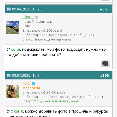
22.09.2025г. брахио пластика+торсопластика -
Бабикова М.А.
09.04.2025, 10:28
#
365
06.01.2026г. феморо пластика+липо ног - Бабикова
Oksi_R
М.А.
Частый посетитель
Profi
Благодарил(а): 266 раз(а)
Поблагодарили: 621 раз(а) в 279 сообщениях
Статус: Никто еще не оценивал
@
kolbi
, подскажите, мои фото подходят, нужно что-
то добавить или переснять?
09.04.2025, 10:34
#
366
kolbi
Moderator
Благодарил(а): 28 405 раз(а)
Поблагодарили: 74 421 раз(а) в 24 810 сообщениях
Статус:
Форумный маг «благодарок»
@
Oksi_R
, можно добавить фото в профиль и ракурсы
спереди и сзади низко.