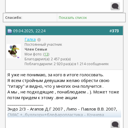
Спасибо:
Показать список
09.04.2025, 22:24
#
373
Галка
Постоянный участник
Член Семьи
Мои фото: (
13
)
Благодарил(а): 2 457 раз(а)
Поблагодарили: 2 920 раз(а) в 1 214 сообщениях
Я уже не понимаю, за кого в итоге голосовать.
Я всем стройным девушкам желаю обрести свою
"гитару" и видно, что у многих она получится .
А мы , не подходящие , понаблюдаем .. ). Может тоже
потом придем к этому ..вне акции
__________________
Эндо 2/3 - Агапов Д.Г 2007 , Липо - Павлов В.В. 2007,
СМАС +,,буллхорн+блефаропластика - Кочнева
И.С.2018, Повторный СМАС с платизмой + имплант
подбородка - Христенко А.А. 2025