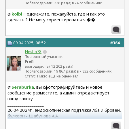
Поблагодарили: 226 раз(а) в 74 сообщениях
@
kolbi
Подскажите, пожалуйста, где и как это
сделать ? Не могу сориентироваться ��
09.04.2025, 08:52
#
364
Nesha78
Постоянный участник
Profi
Благодарил(а): 12 202 раз(а)
Поблагодарили: 19 867 раз(а) в 7 832 сообщениях
Статус: Никто еще не оценивал
@
Seraburka
, вы сфотографируйтесь и новое
сообщение разместите, а админ отредактирует
вашу заявку
__________________
26.04.2024г., эндоскопическая подтяжка лба и бровей,
булхорн - Шабунова А.А.
06.12.2024г., бодилифт, липофилинг ягодиц, редукция
груди - Кондратьев Д.Г.