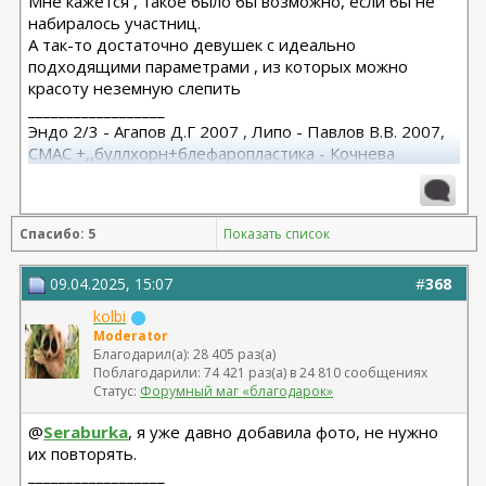
Мне кажется , такое было бы возможно, если бы не
набиралось участниц.
А так-то достаточно девушек с идеально
подходящими параметрами , из которых можно
красоту неземную слепить
__________________
Эндо 2/3 - Агапов Д.Г 2007 , Липо - Павлов В.В. 2007,
СМАС +,,буллхорн+блефаропластика - Кочнева
И.С.2018, Повторный СМАС с платизмой + имплант
подбородка - Христенко А.А. 2025
Спасибо: 5
Показать список
09.04.2025, 15:07
#
368
kolbi
Moderator
Благодарил(а): 28 405 раз(а)
Поблагодарили: 74 421 раз(а) в 24 810 сообщениях
Статус:
Форумный маг «благодарок»
@
Seraburka
, я уже давно добавила фото, не нужно
их повторять.
__________________