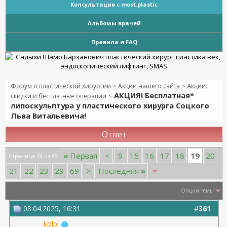
Консультация с most.plastic
Альбомы врачей
Правила и FAQ
Форум о пластической хирургии
Акции нашего сайта
Акции:
>
>
АКЦИЯ! Бесплатная*
скидки и бесплатные операции
>
липоскульптура у пластического хирурга Соцкого
Льва Витальевича!
Ответ
19
«
Первая
<
9
15
16
17
18
20
Страница 19 из 89
21
22
23
29
69
>
Последняя
»
Опции темы
08.04.2025, 16:31
#
361
kolbi