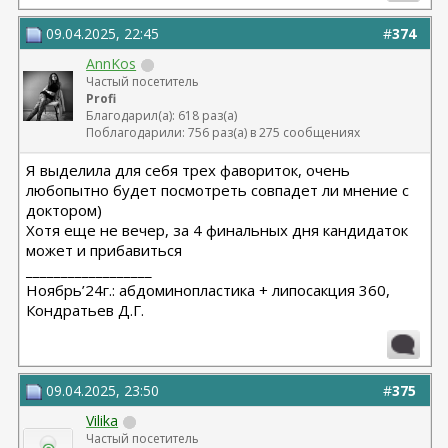
09.04.2025, 22:45
#
374
AnnKos
Частый посетитель
Profi
Благодарил(а): 618 раз(а)
Поблагодарили: 756 раз(а) в 275 сообщениях
Я выделила для себя трех фавориток, очень
любопытно будет посмотреть совпадет ли мнение с
доктором)
Хотя еще не вечер, за 4 финальных дня кандидаток
может и прибавиться
__________________
Ноябрь’24г.: абдоминопластика + липосакция 360,
Кондратьев Д.Г.
09.04.2025, 23:50
#
375
Vilika
Частый посетитель