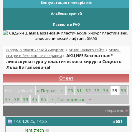
Консультация с most.plastic
Альбомы врачей
Правила и FAQ
Форум о пластической хирургии
Акции нашего сайта
Акции:
>
>
АКЦИЯ! Бесплатная*
скидки и бесплатные операции
>
липоскульптура у пластического хирурга Соцкого
Льва Витальевича!
Ответ
35
«
Первая
<
25
31
32
33
34
36
Страница 35 из 89
37
38
39
45
85
>
Последняя
»
Опции темы
14.04.2025, 14:26
#
681
lera.grech