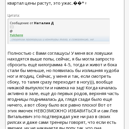
квартал цены растут, это ужас..��*♀️
Цитата:
Сообщение от
Наталия Д
@
Yulcharra
, спортом пропорции и контуры тела, к сожалению, не
изменить. Если фигура прямоугольник, то с помощью спорта и
питания можно быть подтянутым, стройным
Полностью с Вами соглашусь! У меня все ловушки
прямоугольником, но песочными часами не станешь. А с
липоскульптурой можно стать, изменить именно пропорции,
находятся выше попы, сейчас, я бы могла запросто
форму, контуры тела.
сбросить ещё килограмма 4-5, тогда и живот и бока
стали бы меньше, но появилась бы излишняя худоба
ног и ягодиц. Сейчас, у меня и так, если смотреть
сбоку, то талия сразу переходит в ногу))), вообще
никакой выпуклости и намека на зад! Когда качалась
активно в зале, ещё до первых родов, верхняя часть
ягодницы поднималась да, глядя сзади было ещё
ничего, а вот сбоку было все равно плоско! Вот от
этих ямочек НЕВОЗМОЖНО ИЗБАВИТЬСЯ и сам Лев
Витальевич это подтверждал уже ни раз в своих
рилсах и даже сами тренеры говорят, что если есть
ямочки, ну не накачаете вы попу так, что она