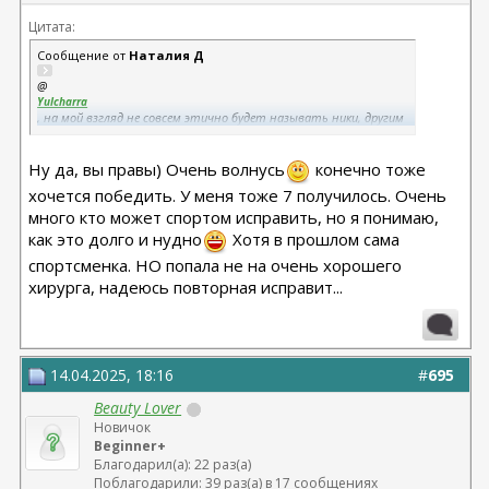
Цитата:
Сообщение от
Наталия Д
@
Yulcharra
, на мой взгляд не совсем этично будет называть ники, другим
девушкам будет обидно.
Я выделила 7 претенденток, кто на мой взгляд, идеально
подходит под условия акции.
Ну да, вы правы) Очень волнусь
конечно тоже
Сама я вряд ли смогу победить, посмотрела на себя критическим
хочется победить. У меня тоже 7 получилось. Очень
взглядом и поняла, что избытка у меня и немного, пропорции
много кто может спортом исправить, но я понимаю,
тоже менять особо не нужно, ну и было уже похожее
вмешательство, на акционную показательную работу я
как это долго и нудно
Хотя в прошлом сама
наверное вряд ли подойду. Есть девушки, на которых результат
спортсменка. НО попала не на очень хорошего
будет прям очень ярким и красивым.
хирурга, надеюсь повторная исправит...
14.04.2025, 18:16
#
695
Beauty Lover
Новичок
Beginner+
Благодарил(а): 22 раз(а)
Поблагодарили: 39 раз(а) в 17 сообщениях