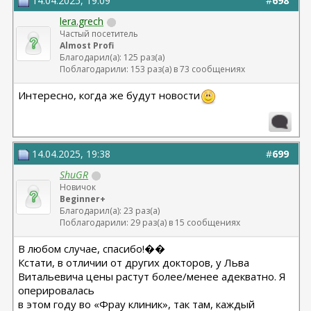
14.04.2025, 19:09
#
698
lera.grech
Частый посетитель
Almost Profi
Благодарил(а): 125 раз(а)
Поблагодарили: 153 раз(а) в 73 сообщениях
Интересно, когда же будут новости
14.04.2025, 19:38
#
699
ShuGR
Новичок
Beginner+
Благодарил(а): 23 раз(а)
Поблагодарили: 29 раз(а) в 15 сообщениях
В любом случае, спасибо!��
Кстати, в отличии от других докторов, у Льва
Витальевича цены растут более/менее адекватно. Я
оперировалась
в этом году во «Фрау клиник», так там, каждый