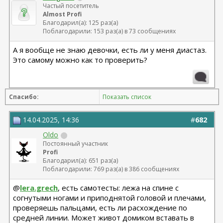
Частый посетитель
Almost Profi
Благодарил(а): 125 раз(а)
Поблагодарили: 153 раз(а) в 73 сообщениях
А я вообще не знаю девочки, есть ли у меня диастаз.
Это самому можно как то проверить?
Спасибо:
Показать список
14.04.2025, 14:36
#
682
Oldo
Постоянный участник
Profi
Благодарил(а): 651 раз(а)
Поблагодарили: 769 раз(а) в 386 сообщениях
@
lera.grech
, есть самотесты: лежа на спине с
согнутыми ногами и приподнятой головой и плечами,
проверяешь пальцами, есть ли расхождение по
средней линии. Может живот домиком вставать в