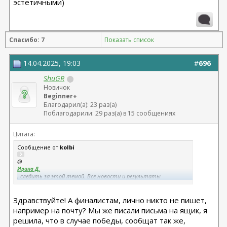
эстетичными)
Спасибо: 7
Показать список
14.04.2025, 19:03
#
696
ShuGR
Новичок
Beginner+
Благодарил(а): 23 раз(а)
Поблагодарили: 29 раз(а) в 15 сообщениях
Цитата:
Сообщение от
kolbi
@
Ирина Д.
, следить за этой темой. Все новости и результаты
публикуются здесь.
Здравствуйте! А финалистам, лично никто не пишет,
например на почту? Мы же писали письма на ящик, я
решила, что в случае победы, сообщат так же,