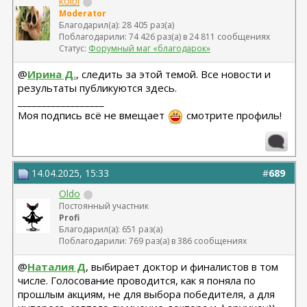
kolbi
Moderator
Благодарил(а): 28 405 раз(а)
Поблагодарили: 74 426 раз(а) в 24 811 сообщениях
Статус:
Форумный маг «благодарок»
@
Ирина Д.
, следить за этой темой. Все новости и
результаты публикуются здесь.
__________________
Моя подпись всё не вмещает
смотрите профиль!
14.04.2025, 15:33
#
689
Oldo
Постоянный участник
Profi
Благодарил(а): 651 раз(а)
Поблагодарили: 769 раз(а) в 386 сообщениях
@
Наталия Д
, выбирает доктор и финалистов в том
числе. Голосование проводится, как я поняла по
прошлым акциям, не для выбора победителя, а для