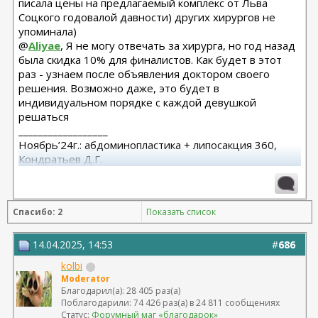
писала цены на предлагаемый комплекс от Льва
Соцкого годовалой давности) других хирургов не
упоминала)
@
Aliyae
, Я не могу отвечать за хирурга, но год назад
была скидка 10% для финалистов. Как будет в этот
раз - узнаем после объявления доктором своего
решения. Возможно даже, это будет в
индивидуальном порядке с каждой девушкой
решаться
__________________
Ноябрь’24г.: абдоминопластика + липосакция 360,
Кондратьев Д.Г.
Спасибо: 2
Показать список
14.04.2025, 14:53
#
686
kolbi
Moderator
Благодарил(а): 28 405 раз(а)
Поблагодарили: 74 426 раз(а) в 24 811 сообщениях
Статус:
Форумный маг «благодарок»