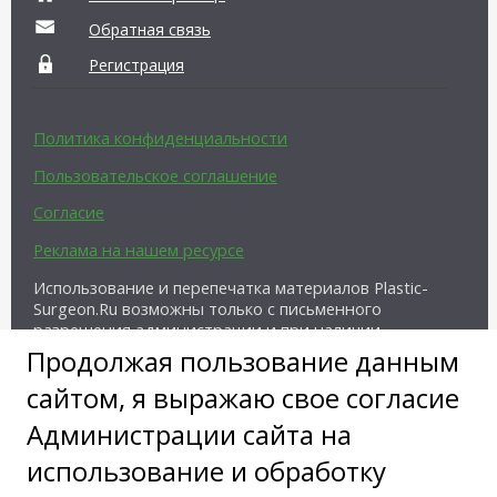
Обратная связь
Регистрация
Политика конфиденциальности
Пользовательское соглашение
Согласие
Реклама на нашем ресурсе
Использование и перепечатка материалов Plastic-
Surgeon.Ru возможны только с письменного
разрешения администрации и при наличии
активной ссылки на источник.
Продолжая пользование данным
сайтом, я выражаю свое согласие
Администрации сайта на
использование и обработку