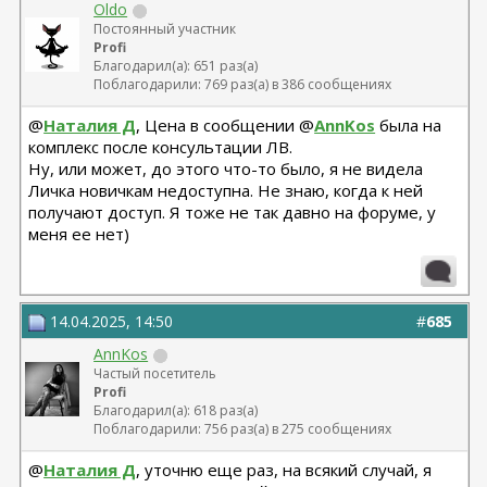
Oldo
Постоянный участник
Profi
Благодарил(а): 651 раз(а)
Поблагодарили: 769 раз(а) в 386 сообщениях
@
Наталия Д
, Цена в сообщении @
AnnKos
была на
комплекс после консультации ЛВ.
Ну, или может, до этого что-то было, я не видела
Личка новичкам недоступна. Не знаю, когда к ней
получают доступ. Я тоже не так давно на форуме, у
меня ее нет)
14.04.2025, 14:50
#
685
AnnKos
Частый посетитель
Profi
Благодарил(а): 618 раз(а)
Поблагодарили: 756 раз(а) в 275 сообщениях
@
Наталия Д
, уточню еще раз, на всякий случай, я