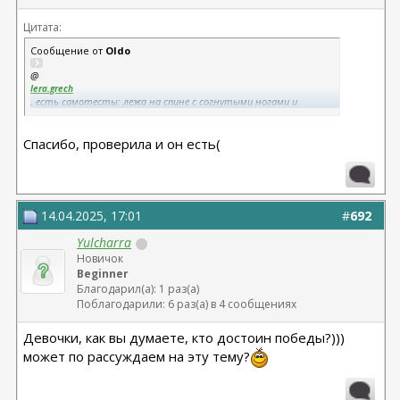
Цитата:
Сообщение от
Oldo
@
lera.grech
, есть самотесты: лежа на спине с согнутыми ногами и
приподнятой головой и плечами, проверяешь пальцами, есть ли
расхождение по средней линии. Может живот домиком
Спасибо, проверила и он есть(
вставать в таком положении.
@
Наталия Д
, думаю, что писать в этой теме о других хирургах не стоит,
многие же захотят вопросы задать)))
14.04.2025, 17:01
#
692
Yulcharra
Новичок
Beginner
Благодарил(а): 1 раз(а)
Поблагодарили: 6 раз(а) в 4 сообщениях
Девочки, как вы думаете, кто достоин победы?)))
может по рассуждаем на эту тему?