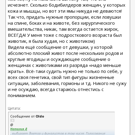
исчезнет. Сколько бодибилдеров женщин, у которых
кожа и мышцы, но вот эти ямы никуда не деваются!
Так что, придать нужные пропорции, если ловушки
на спине, боках и на животе, без хирургического
вмешательства, никак, там всегда остается жирок,
ВСЕГДА! У меня тоже с подросткового возраста был
животик, я была худая, но с животиком)
Видела ещё сообщение от девушки, у которой
абсолютно плоский живот после нескольких родов и
круглые ягодицы и осуждающее сообщение о
женщинах с животиками из разряда «надо меньше
жрать». Всё-таки судить нужно не только по себе, у
всех своя генетика, свой тип фигуры жизненные
ситуации, заболевания, гормоны и тд. Никого не сужу
и не осуждаю, всегда стараюсь отнестись с
пониманием.
Цитата:
Сообщение от
Oldo
@
Наталия Д
, выбирает доктор и финалистов в том числе. Голосование