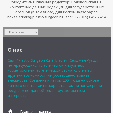
Учредитель и главный редактор: Воловельская Е.В.
Контактные данные редакции для государственных
органов (в том числе, для Роскомнадзора): эл.
почта admin@plastic-surgeon.ru ; тел.: +7 (915) 045-66-54
О нас
Сайт “Plastic-Surgeon.Ru” (Пластик-Серджен.Ру) для
интересующихся пластической хирургией,
косметологией, эстетической стоматологией и
другими возможностями усовершенствовать
внешность. Созданный летом 2004 года на основе
личного опыта, сайт вскоре стал самым популярным
ресурсом по данной теме в русскоязычном
интернете.
Главная страница