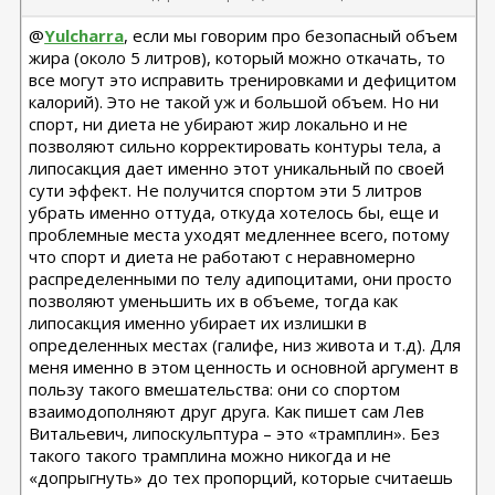
@
Yulcharra
, если мы говорим про безопасный объем
жира (около 5 литров), который можно откачать, то
все могут это исправить тренировками и дефицитом
калорий). Это не такой уж и большой объем. Но ни
спорт, ни диета не убирают жир локально и не
позволяют сильно корректировать контуры тела, а
липосакция дает именно этот уникальный по своей
сути эффект. Не получится спортом эти 5 литров
убрать именно оттуда, откуда хотелось бы, еще и
проблемные места уходят медленнее всего, потому
что спорт и диета не работают с неравномерно
распределенными по телу адипоцитами, они просто
позволяют уменьшить их в объеме, тогда как
липосакция именно убирает их излишки в
определенных местах (галифе, низ живота и т.д). Для
меня именно в этом ценность и основной аргумент в
пользу такого вмешательства: они со спортом
взаимодополняют друг друга. Как пишет сам Лев
Витальевич, липоскульптура – это «трамплин». Без
такого такого трамплина можно никогда и не
«допрыгнуть» до тех пропорций, которые считаешь