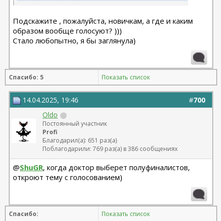
проводится, как я поняла по прошлым акциям, не для выбора
победителя, а для интереса, совпало ли мнение доктора и
Подскажите , пожалуйста, новичкам, а где и каким
форумчан))
образом вообще голосуют? )))
Стало любопытно, я бы заглянула)
Спасибо: 5
Показать список
14.04.2025, 19:46
#
700
Oldo
Постоянный участник
Profi
Благодарил(а): 651 раз(а)
Поблагодарили: 769 раз(а) в 386 сообщениях
@
ShuGR
, когда доктор выберет полуфиналистов,
откроют тему с голосованием)
Спасибо:
Показать список