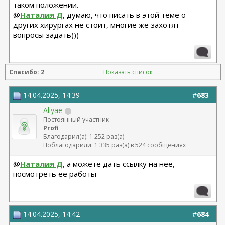
таком положении.
@
Наталия Д
, думаю, что писать в этой теме о
других хирургах не стоит, многие же захотят
вопросы задать)))
Спасибо: 2
Показать список
14.04.2025, 14:39
#
683
Aliyae
Постоянный участник
Profi
Благодарил(а): 1 252 раз(а)
Поблагодарили: 1 335 раз(а) в 524 сообщениях
@
Наталия Д
, а можете дать ссылку на нее,
посмотреть ее работы
14.04.2025, 14:42
#
684