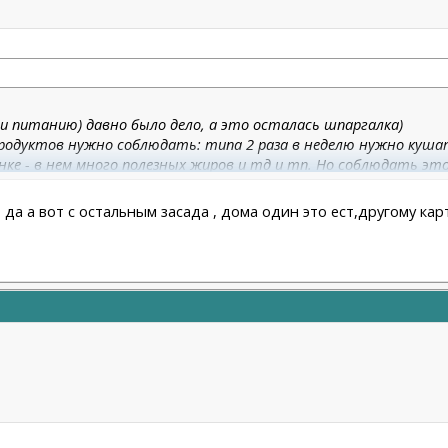
 и питанию) давно было дело, а это осталась шпаргалка)
продуктов нужно соблюдать: типа 2 раза в неделю нужно куша
инке - в нем много полезных жиров и тд и тп. Но соблюдать эт
же дебри, реально сложно так составить свой рацион.
да а вот с остальным засада , дома один это ест,другому кар