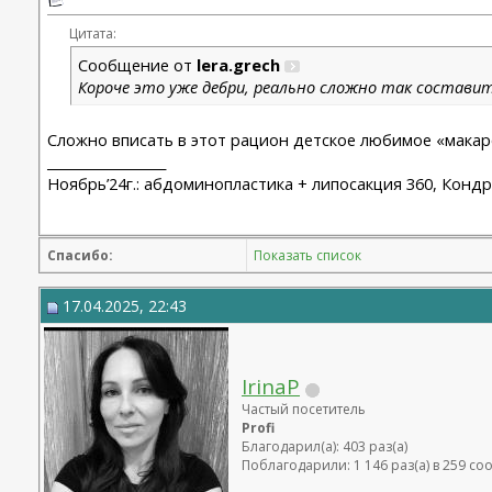
Цитата:
Сообщение от
lera.grech
Короче это уже дебри, реально сложно так составит
Сложно вписать в этот рацион детское любимое «макаро
__________________
Ноябрь’24г.: абдоминопластика + липосакция 360, Кондр
Спасибо:
Показать список
17.04.2025, 22:43
IrinaP
Частый посетитель
Profi
Благодарил(а): 403 раз(а)
Поблагодарили: 1 146 раз(а) в 259 с