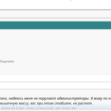
ообщениях
езно, надеюсь меня не поругают администраторы. Я живу по ней
мышечную массу, вес при этом стабилен, не растет.
 жира за 3 мес, плюс в мышцах, вес тот же.