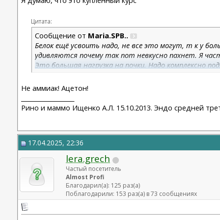
Цитата:
Сообщение от
Maria.SPB..
Белок ещё усвоить надо, не все это могут, т к у бо
удивляются почему так пот невкусно пахнет. Я час
Это большая нагрузка на почки. Надо комплексно под
Не аммиак! Ацетон!
__________________
Рино и маммо Ищенко А.Л. 15.10.2013. Эндо средней трет
17.04.2025, 22:36
lera.grech
Частый посетитель
Almost Profi
Благодарил(а): 125 раз(а)
Поблагодарили: 153 раз(а) в 73 сообщениях