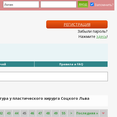
Запомнить?
РЕГИСТРАЦИЯ
Забыли пароль?
Нажмите
здесь
!
ачей
Правила и FAQ
тура у пластического хирурга Соцкого Льва
42
43
44
45
46
47
48
49
55
>
Последняя
»