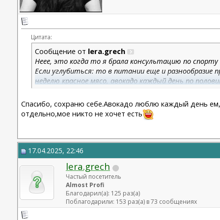
Цитата:
Сообщение от
lera.grech
Неее, это когда то я брала консультацию по спорту
Если углубиться: то в питании еще и разнообразие 
неделю красное мясо, авокадо каждый день по полов
получал все нужные витамины из пищи. Короче это у
Спасибо, сохраню себе.Авокадо люблю каждый день ем, 
отдельно,мое никто не хочет есть
17.04.2025, 22:46
lera.grech
Частый посетитель
Almost Profi
Благодарил(а): 125 раз(а)
Поблагодарили: 153 раз(а) в 73 сообщениях