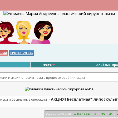
АЦИИ
ПРОЕКТ «VERA»
Фото
Альбомы вр
ции и акции с пациентами в процессе реабилитации
АКЦИЯ! Бесплатная* липоскульп
кидки и бесплатные операции
>
«
Первая
<
35
41
Страница 45 из 89