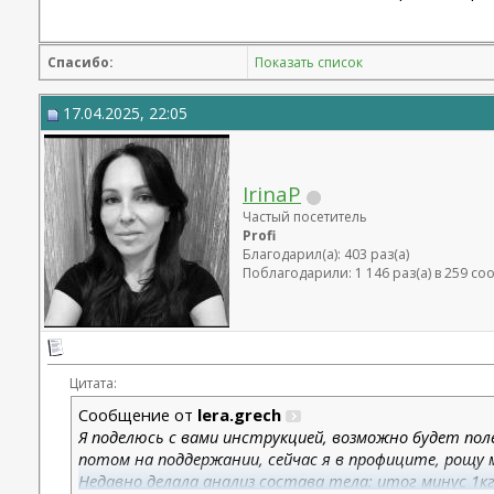
Спасибо:
Показать список
17.04.2025, 22:05
IrinaP
Частый посетитель
Profi
Благодарил(а): 403 раз(а)
Поблагодарили: 1 146 раз(а) в 259 с
Цитата:
Сообщение от
lera.grech
Я поделюсь с вами инструкцией, возможно будет пол
потом на поддержании, сейчас я в профиците, рощу 
Недавно делала анализ состава тела: итог минус 1кг