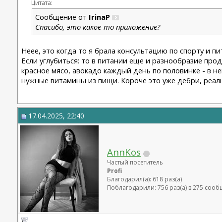
Цитата:
Сообщение от
IrinaP
Спасибо, это какое-то приложение?
Неее, это когда то я брала консультацию по спорту и п
Если углубиться: то в питании еще и разнообразие про
красное мясо, авокадо каждый день по половинке - в не
нужные витамины из пищи. Короче это уже дебри, реаль
17.04.2025, 22:40
AnnKos
Частый посетитель
Profi
Благодарил(а): 618 раз(а)
Поблагодарили: 756 раз(а) в 275 соо