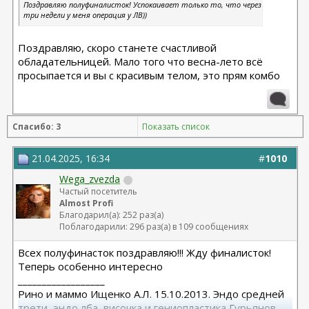
Поздравляю полуфиналисток! Успокаивает только то, что через
три недели у меня операция у ЛВ))
Поздравляю, скоро станете счастливой
обладательницей. Мало того что весна-лето всё
просыпается и вы с красивым телом, это прям комбо
Спасибо: 3
Показать список
21.04.2025, 16:34
#
1010
Wega_zvezda
Частый посетитель
Almost Profi
Благодарил(а): 252 раз(а)
Поблагодарили: 296 раз(а) в 109 сообщениях
Всех полуфинасток поздравляю!!! Жду финалисток!
Теперь особенно интересно
__________________
Рино и маммо Ищенко А.Л. 15.10.2013. Эндо средней
трети, эндо лба, височка и гениопластика Гурьянов