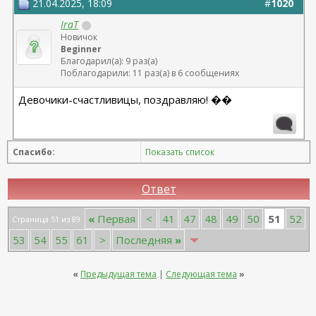
21.04.2025, 18:09
#
1020
IraT
Новичок
Beginner
Благодарил(а): 9 раз(а)
Поблагодарили: 11 раз(а) в 6 сообщениях
Девочики-счастливицы, поздравляю! ��
Спасибо:
Показать список
Ответ
51
«
Первая
<
41
47
48
49
50
52
Страница 51 из 89
53
54
55
61
>
Последняя
»
«
Предыдущая тема
|
Следующая тема
»