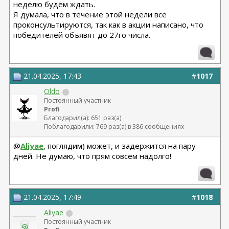
неделю будем ждать.
Я думала, что в течение этой недели все
проконсультируются, так как в акции написано, что
победителей объявят до 27го числа.
21.04.2025, 17:43
#
1017
Oldo
Постоянный участник
Profi
Благодарил(а): 651 раз(а)
Поблагодарили: 769 раз(а) в 386 сообщениях
@
Aliyae
, поглядим) может, и задержится на пару
дней. Не думаю, что прям совсем надолго!
21.04.2025, 17:49
#
1018
Aliyae
Постоянный участник