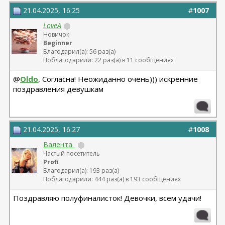
21.04.2025, 16:25
#
1007
LoveA
Новичок
Beginner
Благодарил(а): 56 раз(а)
Поблагодарили: 22 раз(а) в 11 сообщениях
@
Oldo
, Согласна! Неожиданно очень))) искренние
поздравления девушкам
21.04.2025, 16:27
#
1008
Валента_
Частый посетитель
Profi
Благодарил(а): 193 раз(а)
Поблагодарили: 444 раз(а) в 193 сообщениях
Поздравляю полуфиналисток! Девочки, всем удачи!