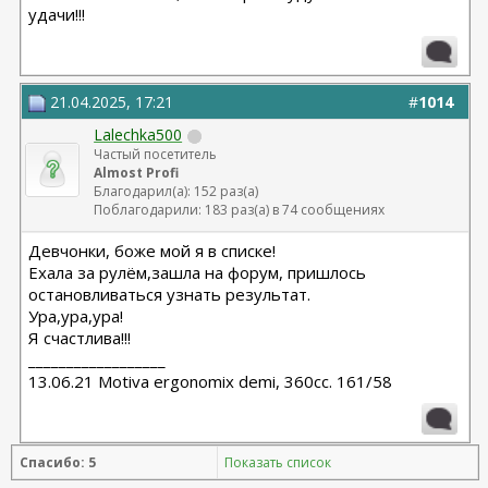
удачи!!!
21.04.2025, 17:21
#
1014
Lalechka500
Частый посетитель
Almost Profi
Благодарил(а): 152 раз(а)
Поблагодарили: 183 раз(а) в 74 сообщениях
Девчонки, боже мой я в списке!
Ехала за рулём,зашла на форум, пришлось
остановливаться узнать результат.
Ура,ура,ура!
Я счастлива!!!
__________________
13.06.21 Motiva ergonomix demi, 360cc. 161/58
Спасибо: 5
Показать список