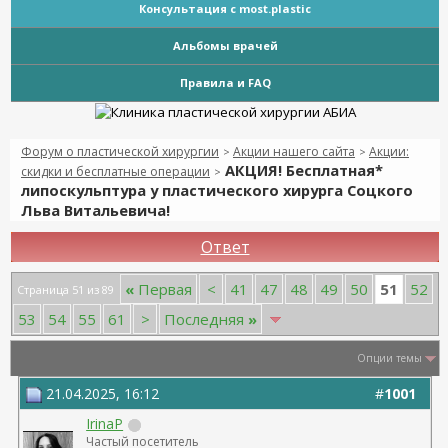
Консультация с most.plastic
Альбомы врачей
Правила и FAQ
Форум о пластической хирургии
Акции нашего сайта
Акции:
>
>
АКЦИЯ! Бесплатная*
скидки и бесплатные операции
>
липоскульптура у пластического хирурга Соцкого
Льва Витальевича!
Ответ
51
«
Первая
<
41
47
48
49
50
52
Страница 51 из 89
53
54
55
61
>
Последняя
»
Опции темы
21.04.2025, 16:12
#
1001
IrinaP
Частый посетитель