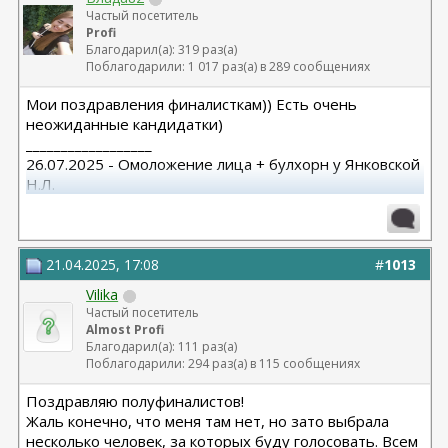
Частый посетитель
Profi
Благодарил(а): 319 раз(а)
Поблагодарили: 1 017 раз(а) в 289 сообщениях
Мои поздравления финалисткам)) Есть очень
неожиданные кандидатки)
__________________
26.07.2025 - Омоложение лица + булхорн у Янковской
Н.Л.
2013 г - Остеотомия (исправление ног) Баринов А.
(Волгоград)
21.04.2025, 17:08
#
1013
Vilika
Частый посетитель
Almost Profi
Благодарил(а): 111 раз(а)
Поблагодарили: 294 раз(а) в 115 сообщениях
Поздравляю полуфиналистов!
Жаль конечно, что меня там нет, но зато выбрала
несколько человек, за которых буду голосовать. Всем