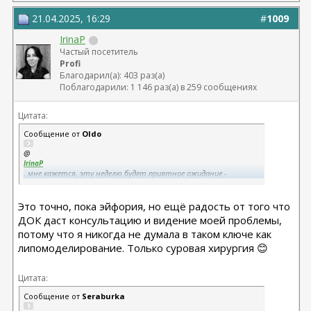
21.04.2025, 16:29
#
1009
IrinaP
Частый посетитель
Profi
Благодарил(а): 403 раз(а)
Поблагодарили: 1 146 раз(а) в 259 сообщениях
Цитата:
Сообщение от
Oldo
@
IrinaP
, мне кажется, эту неделю будет приятное ожидание -
предвкушение консультации, но вот когда все пройдут конусы,
опять начнется волнение!
Это точно, пока эйфория, но ещё радость от того что
ДОК даст консультацию и видение моей проблемы,
потому что я никогда не думала в таком ключе как
липомоделирование. Только суровая хирургия 😊
Цитата:
Сообщение от
Seraburka