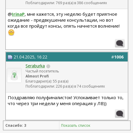
Поблагодарили: 769 раз(а) в 386 сообщениях
@
IrinaP
, мне кажется, эту неделю будет приятное
ожидание - предвкушение консультации, но вот
когда все пройдут консы, опять начнется волнение!
21.04.2025, 16:22
#
1006
Seraburka
Частый посетитель
Almost Profi
Благодарил(а): 55 раз(а)
Поблагодарили: 226 раз(а) в 74 сообщениях
Поздравляю полуфиналисток! Успокаивает только то,
что через три недели у меня операция у ЛВ))
Спасибо: 3
Показать список