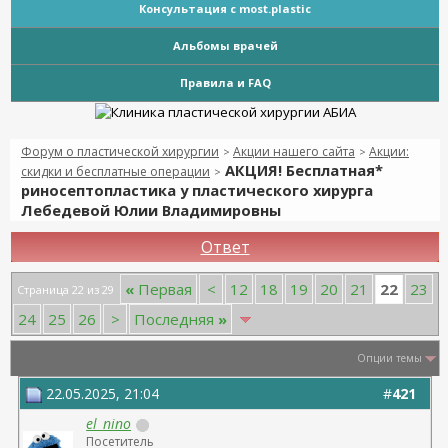
Консультация с most.plastic
Альбомы врачей
Правила и FAQ
Форум о пластической хирургии
Акции нашего сайта
Акции:
>
>
АКЦИЯ! Бесплатная*
скидки и бесплатные операции
>
риносептопластика у пластического хирурга
Лебедевой Юлии Владимировны
Ответ
22
«
Первая
<
12
18
19
20
21
23
Страница 22 из 29
24
25
26
>
Последняя
»
Опции темы
22.05.2025, 21:04
#
421
el_nino
Посетитель