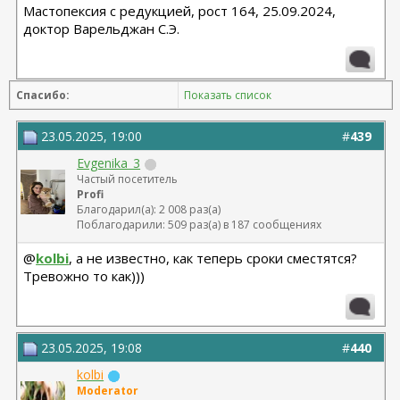
Мастопексия с редукцией, рост 164, 25.09.2024,
доктор Варельджан С.Э.
Спасибо:
Показать список
23.05.2025, 19:00
#
439
Evgenika_3
Частый посетитель
Profi
Благодарил(а): 2 008 раз(а)
Поблагодарили: 509 раз(а) в 187 сообщениях
@
kolbi
, а не известно, как теперь сроки сместятся?
Тревожно то как)))
23.05.2025, 19:08
#
440
kolbi
Moderator