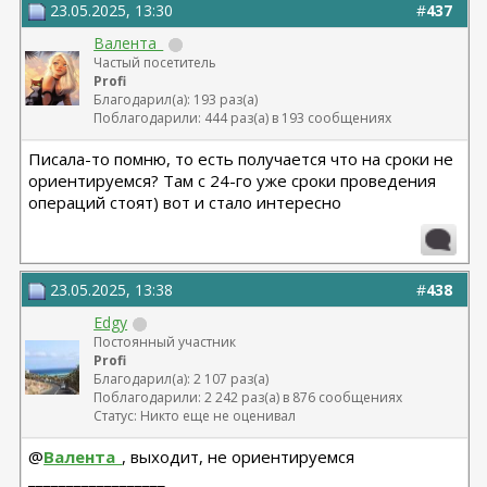
23.05.2025, 13:30
#
437
Валента_
Частый посетитель
Profi
Благодарил(а): 193 раз(а)
Поблагодарили: 444 раз(а) в 193 сообщениях
Писала-то помню, то есть получается что на сроки не
ориентируемся? Там с 24-го уже сроки проведения
операций стоят) вот и стало интересно
23.05.2025, 13:38
#
438
Edgy
Постоянный участник
Profi
Благодарил(а): 2 107 раз(а)
Поблагодарили: 2 242 раз(а) в 876 сообщениях
Статус: Никто еще не оценивал
@
Валента_
, выходит, не ориентируемся
__________________