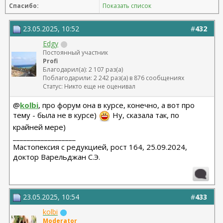
Спасибо:
Показать список
23.05.2025, 10:52
#
432
Edgy
Постоянный участник
Profi
Благодарил(а): 2 107 раз(а)
Поблагодарили: 2 242 раз(а) в 876 сообщениях
Статус: Никто еще не оценивал
@
kolbi
, про форум она в курсе, конечно, а вот про
тему - была не в курсе)
Ну, сказала так, по
крайней мере)
__________________
Мастопексия с редукцией, рост 164, 25.09.2024,
доктор Варельджан С.Э.
23.05.2025, 10:54
#
433
kolbi
Moderator