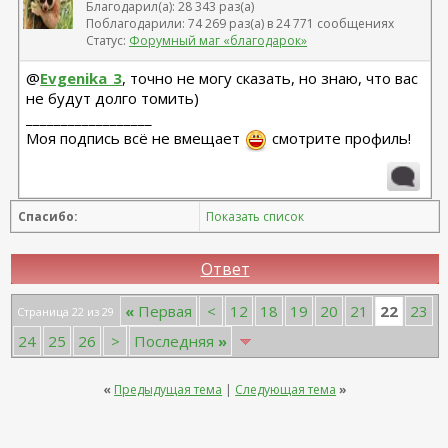
Благодарил(а): 28 343 раз(а)
Поблагодарили: 74 269 раз(а) в 24 771 сообщениях
Статус:
Форумный маг «благодарок»
@
Evgenika_3
, точно не могу сказать, но знаю, что вас
не будут долго томить)
__________________
Моя подпись всё не вмещает
смотрите профиль!
Спасибо:
Показать список
Ответ
22
«
Первая
<
12
18
19
20
21
23
Страница 22 из 29
24
25
26
>
Последняя
»
«
Предыдущая тема
|
Следующая тема
»