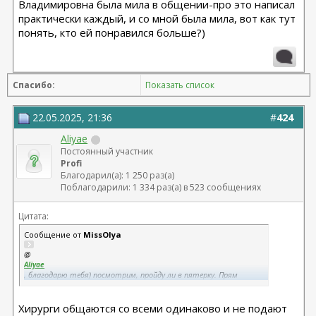
Владимировна была мила в общении-про это написал
практически каждый, и со мной была мила, вот как тут
понять, кто ей понравился больше?)
Спасибо:
Показать список
22.05.2025, 21:36
#
424
Aliyae
Постоянный участник
Profi
Благодарил(а): 1 250 раз(а)
Поблагодарили: 1 334 раз(а) в 523 сообщениях
Цитата:
Сообщение от
MissOlya
@
Aliyae
, благодарю тебя) посмотрим, пройду ли в пятерку. Прям
сильной уверенности в этом у меня нет. Участники очень
сильно разные, Юлия Владимировна была мила в общении-про
Хирурги общаются со всеми одинаково и не подают
это написал практически каждый, и со мной была мила, вот как