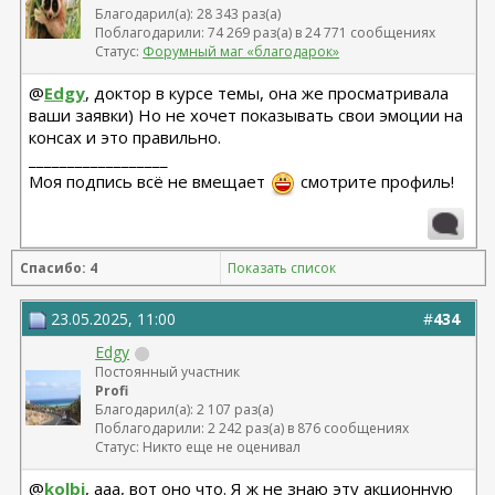
Благодарил(а): 28 343 раз(а)
Поблагодарили: 74 269 раз(а) в 24 771 сообщениях
Статус:
Форумный маг «благодарок»
@
Edgy
, доктор в курсе темы, она же просматривала
ваши заявки) Но не хочет показывать свои эмоции на
консах и это правильно.
__________________
Моя подпись всё не вмещает
смотрите профиль!
Спасибо: 4
Показать список
23.05.2025, 11:00
#
434
Edgy
Постоянный участник
Profi
Благодарил(а): 2 107 раз(а)
Поблагодарили: 2 242 раз(а) в 876 сообщениях
Статус: Никто еще не оценивал
@
kolbi
, ааа, вот оно что. Я ж не знаю эту акционную