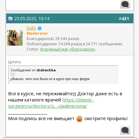
23.05.2025, 10:14
#
431
kolbi
Moderator
Благодарил(а): 28 343 раз(а)
Поблагодарили: 74 269 раз(а) в 24 771 сообщениях
Статус:
Форумный маг «благодарок»
Цитата:
Сообщение от
dishechka
удивило, что она была не в курсе про наш форум
Все в курсе, не переживайте)) Доктор даже есть в
нашем каталоге врачей
https://plastic-
surgeon.ru/doctors/s...-vladimirovna/
__________________
Моя подпись всё не вмещает
смотрите профиль!