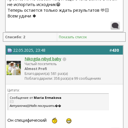
не испортить исходник😁
Теперь остается только ждать результатов 🫶🏻
Всем удачи 🍀
Спасибо: 2
Показать список
22.05.2025, 23:48
#
430
Nikogda-nibyd baby
Частый посетитель
Almost Profi
Благодарил(а): 581 раз(а)
Поблагодарили: 358 раз(а) в 99 сообщениях
Цитата:
Сообщение от
Maria Ermakova
Актуалочка)))Надо послушать��
Он специфический