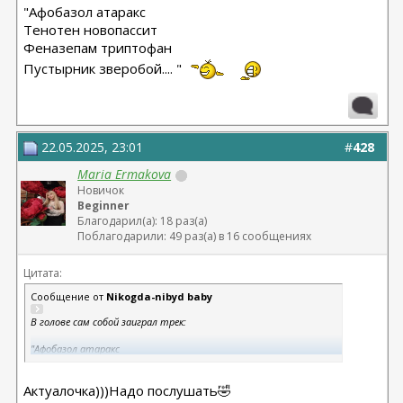
"Афобазол атаракс
Тенотен новопассит
Феназепам триптофан
Пустырник зверобой.... "
22.05.2025, 23:01
#
428
Maria Ermakova
Новичок
Beginner
Благодарил(а): 18 раз(а)
Поблагодарили: 49 раз(а) в 16 сообщениях
Цитата:
Сообщение от
Nikogda-nibyd baby
В голове сам собой заиграл трек:
"Афобазол атаракс
Тенотен новопассит
Феназепам триптофан
Актуалочка)))Надо послушать🤣
Пустырник зверобой.... "