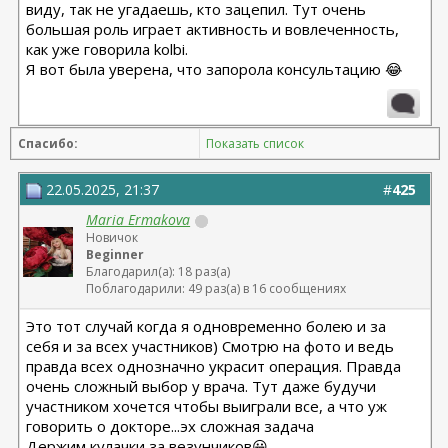
тут понять, кто ей понравился больше?)
виду, так не угадаешь, кто зацепил. Тут очень
большая роль играет активность и вовлеченность,
как уже говорила kolbi.
Я вот была уверена, что запорола консультацию 😂
Спасибо:
Показать список
22.05.2025, 21:37
#
425
Maria Ermakova
Новичок
Beginner
Благодарил(а): 18 раз(а)
Поблагодарили: 49 раз(а) в 16 сообщениях
Это тот случай когда я одновременно болею и за
себя и за всех участников) Смотрю на фото и ведь
правда всех однозначно украсит операция. Правда
очень сложный выбор у врача. Тут даже будучи
участником хочется чтобы выиграли все, а что уж
говорить о докторе...эх сложная задача
Держим кулачки за везунчиков😀