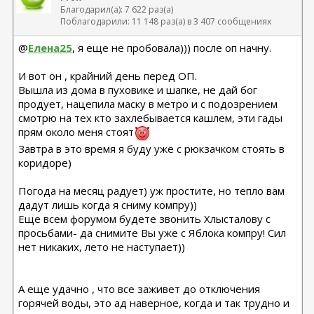
Благодарил(а): 7 622 раз(а)
Поблагодарили: 11 148 раз(а) в 3 407 сообщениях
@
Елена25
, я еще не пробовала))) после оп начну.
И вот он , крайний день перед ОП.
Вышла из дома в пуховике и шапке, не дай бог
продует, нацепила маску в метро и с подозрением
смотрю на тех кто захлебывается кашлем, эти гады
прям около меня стоят
Завтра в это время я буду уже с рюкзачком стоять в
коридоре)
Погода на месяц радует) уж простите, но тепло вам
дадут лишь когда я сниму компру))
Еще всем форумом будете звонить Хлысталову с
просьбами- да снимите Вы уже с Яблока компру! Сил
нет никаких, лето не наступает))
А еще удачно , что все заживет до отключения
горячей воды, это ад наверное, когда и так трудно и