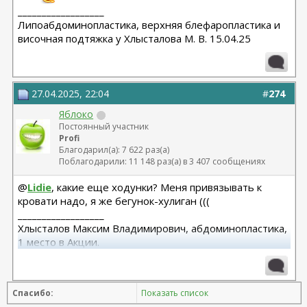
__________________
Липоабдоминопластика, верхняя блефаропластика и
височная подтяжка у Хлысталова М. В. 15.04.25
27.04.2025, 22:04
#
274
Яблоко
Постоянный участник
Profi
Благодарил(а): 7 622 раз(а)
Поблагодарили: 11 148 раз(а) в 3 407 сообщениях
@
Lidie
, какие еще ходунки? Меня привязывать к
кровати надо, я же бегунок-хулиган (((
__________________
Хлысталов Максим Владимирович, абдоминопластика,
1 место в Акции.
Я рада, что я есть!
Спасибо:
Показать список