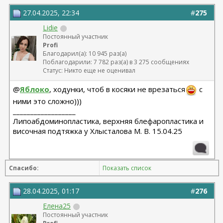
27.04.2025, 22:34
#
275
Lidie
Постоянный участник
Profi
Благодарил(а): 10 945 раз(а)
Поблагодарили: 7 782 раз(а) в 3 275 сообщениях
Статус: Никто еще не оценивал
@
Яблоко
, ходунки, чтоб в косяки не врезаться
с
ними это сложно)))
__________________
Липоабдоминопластика, верхняя блефаропластика и
височная подтяжка у Хлысталова М. В. 15.04.25
Спасибо:
Показать список
28.04.2025, 01:17
#
276
Елена25
Постоянный участник