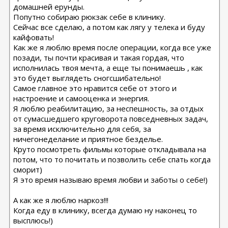
домашней ерунды.
Попутно собираю рюкзак себе в клинику.
Сейчас все сделаю, а потом как лягу у телека и буду
кайфовать!
Как же я люблю время после операции, когда все уже
позади, ты почти красивая и такая гордая, что
исполнилась твоя мечта, а еще ты понимаешь , как
это будет выглядеть сногсшибательно!
Самое главное это нравится себе от этого и
настроение и самооценка и энергия.
Я люблю реабилитацию, за неспешность, за отдых
от сумасшедшего круговорота повседневных задач,
за время исключительно для себя, за
ничегонеделание и приятное безделье.
Круто посмотреть фильмы которые откладывала на
потом, что то почитать и позволить себе спать когда
сморит)
Я это время называю время любви и заботы о себе!)
А как же я люблю наркоз!!!
Когда еду в клинику, всегда думаю ну наконец то
высплюсь!)