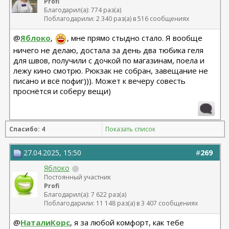
Profi
Благодарил(а): 774 раз(а)
Поблагодарили: 2 340 раз(а) в 516 сообщениях
@
Яблоко
,
, мне прямо стыдно стало. Я вообще
ничего не делаю, достала за день два тюбика геля
для швов, получили с дочкой по магазинам, поела и
лежу кино смотрю. Рюкзак не собран, завещание не
писано и всё пофиг))). Может к вечеру совесть
проснётся и соберу вещи)
Спасибо: 4
Показать список
27.04.2025, 15:50
#
269
Яблоко
Постоянный участник
Profi
Благодарил(а): 7 622 раз(а)
Поблагодарили: 11 148 раз(а) в 3 407 сообщениях
@
НаталиКорс
, я за любой комфорт, как тебе