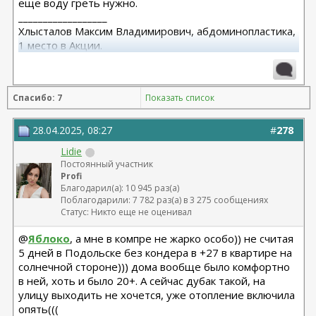
еще воду греть нужно.
__________________
Хлысталов Максим Владимирович, абдоминопластика,
1 место в Акции.
Я рада, что я есть!
Спасибо: 7
Показать список
28.04.2025, 08:27
#
278
Lidie
Постоянный участник
Profi
Благодарил(а): 10 945 раз(а)
Поблагодарили: 7 782 раз(а) в 3 275 сообщениях
Статус: Никто еще не оценивал
@
Яблоко
, а мне в компре не жарко особо)) не считая
5 дней в Подольске без кондера в +27 в квартире на
солнечной стороне))) дома вообще было комфортно
в ней, хоть и было 20+. А сейчас дубак такой, на
улицу выходить не хочется, уже отопление включила
опять(((