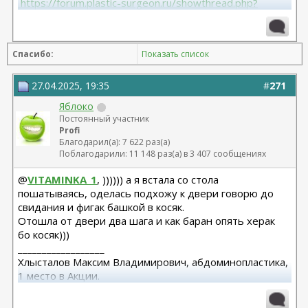
 https://forum.plastic-surgeon.ru/showthread.php?
t=27341 
Грудь - ментор 325 сс+ высокий профиль.База 11,5 от
06.04.2023
Спасибо:
Показать список
Липосакция подбородка 18.12.2023
27.04.2025, 19:35
#
271
Яблоко
Постоянный участник
Profi
Благодарил(а): 7 622 раз(а)
Поблагодарили: 11 148 раз(а) в 3 407 сообщениях
@
VITAMINKA_1
, )))))) а я встала со стола
пошатываясь, оделась подхожу к двери говорю до
свидания и фигак башкой в косяк.
Отошла от двери два шага и как баран опять херак
бо косяк)))
__________________
Хлысталов Максим Владимирович, абдоминопластика,
1 место в Акции.
Я рада, что я есть!