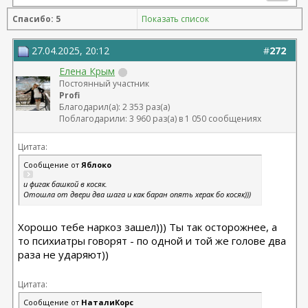
Спасибо: 5
Показать список
27.04.2025, 20:12
#
272
Елена Крым
Постоянный участник
Profi
Благодарил(а): 2 353 раз(а)
Поблагодарили: 3 960 раз(а) в 1 050 сообщениях
Цитата:
Сообщение от
Яблоко
и фигак башкой в косяк.
Отошла от двери два шага и как баран опять херак бо косяк)))
Хорошо тебе наркоз зашел))) Ты так осторожнее, а
то психиатры говорят - по одной и той же голове два
раза не ударяют))
Цитата:
Сообщение от
НаталиКорс