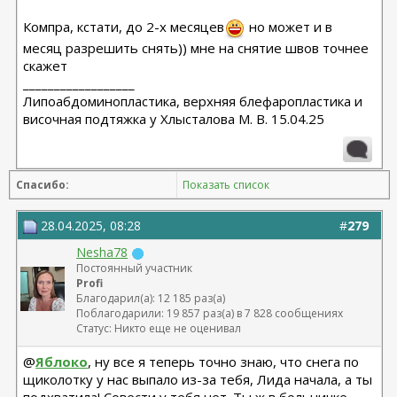
Компра, кстати, до 2-х месяцев
но может и в
месяц разрешить снять)) мне на снятие швов точнее
скажет
__________________
Липоабдоминопластика, верхняя блефаропластика и
височная подтяжка у Хлысталова М. В. 15.04.25
Спасибо:
Показать список
28.04.2025, 08:28
#
279
Nesha78
Постоянный участник
Profi
Благодарил(а): 12 185 раз(а)
Поблагодарили: 19 857 раз(а) в 7 828 сообщениях
Статус: Никто еще не оценивал
@
Яблоко
, ну все я теперь точно знаю, что снега по
щиколотку у нас выпало из-за тебя, Лида начала, а ты