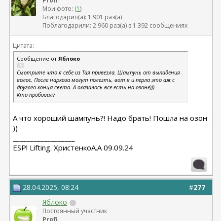
Profi
Мои фото: (
1
)
Благодарил(а): 1 901 раз(а)
Поблагодарили: 2 960 раз(а) в 1 392 сообщениях
Цитата:
Сообщение от
Яблоко
Смотрите что я себе из Тая привезла. Шампунь от выпадения
волос. После наркоза могут полезть, вот я и перла это аж с
другого конца света. А оказалось все есть на озоне)))
Кто пробовал?
А что хороший шампунь?! Надо брать! Пошла на озон
))
__________________
ESPl Lifting. ХристенкоА.А 09.09.24
28.04.2025, 08:24
#
277
Яблоко
Постоянный участник
Profi