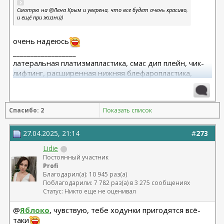
Смотрю на @Лена Крым и уверена, что все будет очень красиво,
и ещё при жизни))
очень надеюсь
__________________
латеральная платизмапластика, смас дип плейн, чик-
лифтинг, расширенная нижняя блефаропластика,
височный лифтинг 04.25 Тегай Р.А. риносептопластика
06.18
Спасибо: 2
Показать список
27.04.2025, 21:14
#
273
Lidie
Постоянный участник
Profi
Благодарил(а): 10 945 раз(а)
Поблагодарили: 7 782 раз(а) в 3 275 сообщениях
Статус: Никто еще не оценивал
@
Яблоко
, чувствую, тебе ходунки пригодятся всё-
таки