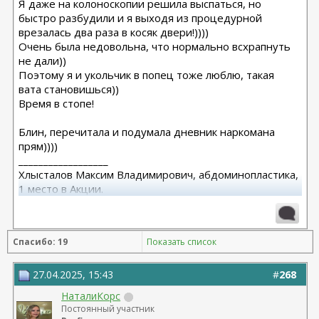
Я даже на колоноскопии решила выспаться, но
быстро разбудили и я выходя из процедурной
врезалась два раза в косяк двери!))))
Очень была недовольна, что нормально всхрапнуть
не дали))
Поэтому я и укольчик в попец тоже люблю, такая
вата становишься))
Время в стопе!
Блин, перечитала и подумала дневник наркомана
прям))))
__________________
Хлысталов Максим Владимирович, абдоминопластика,
1 место в Акции.
Я рада, что я есть!
Спасибо: 19
Показать список
27.04.2025, 15:43
#
268
НаталиКорс
Постоянный участник