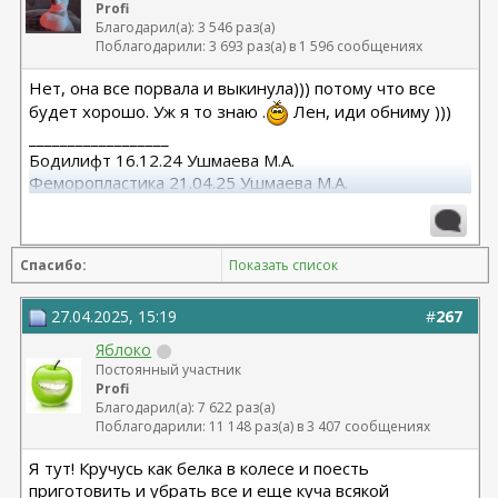
Profi
Благодарил(а): 3 546 раз(а)
Поблагодарили: 3 693 раз(а) в 1 596 сообщениях
Нет, она все порвала и выкинула))) потому что все
будет хорошо. Уж я то знаю .
Лен, иди обниму )))
__________________
Бодилифт 16.12.24 Ушмаева М.А.
Феморопластика 21.04.25 Ушмаева М.А.
Брахио+Подтяжка груди 18.12.25 Ушмаева М.А.
Спасибо:
Показать список
27.04.2025, 15:19
#
267
Яблоко
Постоянный участник
Profi
Благодарил(а): 7 622 раз(а)
Поблагодарили: 11 148 раз(а) в 3 407 сообщениях
Я тут! Кручусь как белка в колесе и поесть
приготовить и убрать все и еще куча всякой