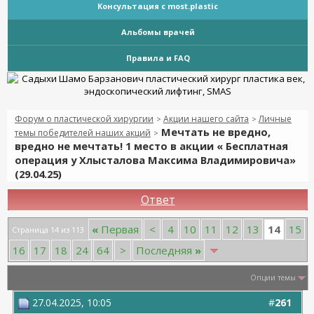
Консультация с most.plastic
Альбомы врачей
Правила и FAQ
Форум о пластической хирургии
Акции нашего сайта
Личные
>
>
Мечтать не вредно,
темы победителей наших акций
>
вредно не мечтать! 1 место в акции « Бесплатная
операция у Хлысталова Максима Владимировича»
(29.04.25)
Ответ
14
«
Первая
<
4
10
11
12
13
15
Страница 14 из 113
16
17
18
24
64
>
Последняя
»
Опции темы
27.04.2025, 10:05
#
261