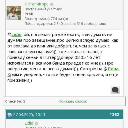
НаталиКорс
Постоянный участник
Profi
Благодарил(а): 774 раз(а)
Поблагодарили: 2 340 раз(а) в 516 сообщениях
@
Lidie
, ой, послезавтра уже ехать, а яи думать не
думала про завещание..про фигню всякую думаю, как
от вокзала до клиники добраться, чем заняться с
завязанными глазами))), где заказать шары, к
приезду семьи в Питер(дочери 02.05 16 лет
исполнится и вся моя банда приедет ко мне))). Про
операцию меньше всего думаю))). Смотрю на @
Лена 
К
рым и уверена, что все будет очень красиво, и ещё
при жизни))
Спасибо: 5
Показать список
27.04.2025, 10:11
#
262
Lidie