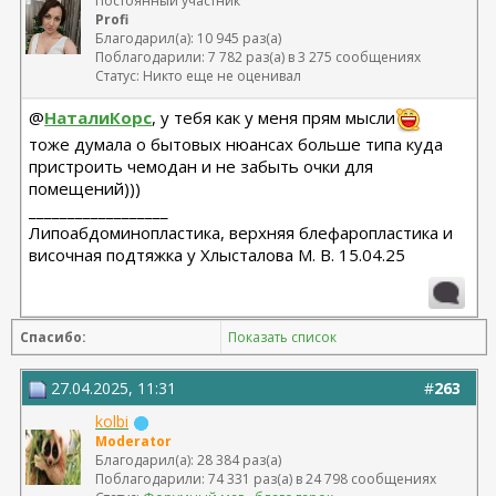
Постоянный участник
Profi
Благодарил(а): 10 945 раз(а)
Поблагодарили: 7 782 раз(а) в 3 275 сообщениях
Статус: Никто еще не оценивал
@
НаталиКорс
, у тебя как у меня прям мысли
тоже думала о бытовых нюансах больше типа куда
пристроить чемодан и не забыть очки для
помещений)))
__________________
Липоабдоминопластика, верхняя блефаропластика и
височная подтяжка у Хлысталова М. В. 15.04.25
Спасибо:
Показать список
27.04.2025, 11:31
#
263
kolbi
Moderator
Благодарил(а): 28 384 раз(а)
Поблагодарили: 74 331 раз(а) в 24 798 сообщениях