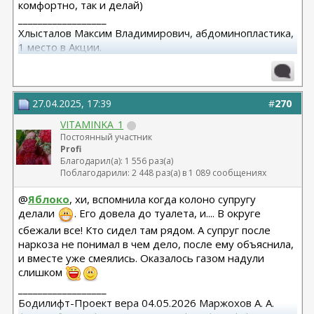
комфортно, так и делай)
__________________
Хлысталов Максим Владимирович, абдоминопластика,
1 место в Акции.
Я рада, что я есть!
27.04.2025, 17:39
#
270
VITAMINKA_1
Постоянный участник
Profi
Благодарил(а): 1 556 раз(а)
Поблагодарили: 2 448 раз(а) в 1 089 сообщениях
@
Яблоко
, хи, вспомнила когда колоно супругу
делали
. Его довела до туалета, и.... В округе
сбежали все! Кто сидел там рядом. А супруг после
наркоза не понимал в чем дело, после ему объяснила,
и вместе уже смеялись. Оказалось газом надули
слишком
__________________
Бодилифт-Проект вера 04.05.2026 Маржохов А. А.