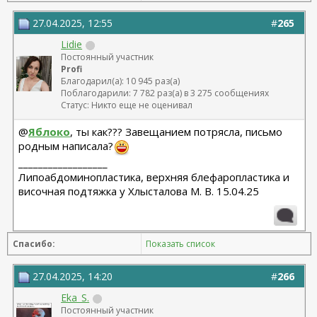
27.04.2025, 12:55
#
265
Lidie
Постоянный участник
Profi
Благодарил(а): 10 945 раз(а)
Поблагодарили: 7 782 раз(а) в 3 275 сообщениях
Статус: Никто еще не оценивал
@
Яблоко
, ты как??? Завещанием потрясла, письмо
родным написала?
__________________
Липоабдоминопластика, верхняя блефаропластика и
височная подтяжка у Хлысталова М. В. 15.04.25
Спасибо:
Показать список
27.04.2025, 14:20
#
266
Eka_S.
Постоянный участник