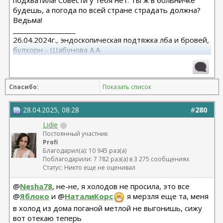
подхватила! Совести у тебя нет. Ты ж в больничке
будешь, а погода по всей стране страдать должна?
Ведьма!
__________________
26.04.2024г., эндоскопическая подтяжка лба и бровей,
булхорн - Шабунова А.А.
06.12.2024г., бодилифт, липофилинг ягодиц, редукция
груди - Кондратьев Д.Г.
22.09.2025г. брахио пластика+торсопластика -
Спасибо:
Показать список
Бабикова М.А.
06.01.2026г. феморо пластика+липо ног - Бабикова
М.А.
28.04.2025, 08:28
#
280
Lidie
Постоянный участник
Profi
Благодарил(а): 10 945 раз(а)
Поблагодарили: 7 782 раз(а) в 3 275 сообщениях
Статус: Никто еще не оценивал
@
Nesha78
, не-не, я холодов не просила, это все
@
Яблоко
и @
НаталиКорс
я мерзля еще та, меня
в холод из дома поганой метлой не выгонишь, сижу
вот отекаю теперь