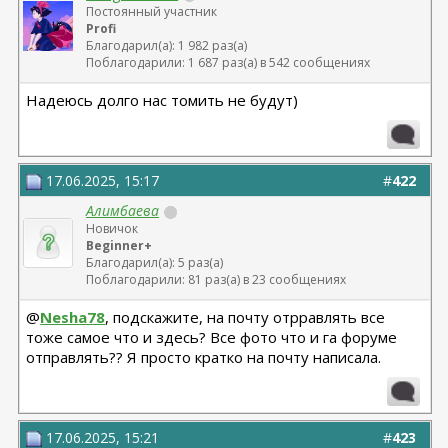
Постоянный участник
Profi
Благодарил(а): 1 982 раз(а)
Поблагодарили: 1 687 раз(а) в 542 сообщениях
Надеюсь долго нас томить не будут)
17.06.2025, 15:17
#
422
Алимбаева
Новичок
Beginner+
Благодарил(а): 5 раз(а)
Поблагодарили: 81 раз(а) в 23 сообщениях
@
Nesha78
, подскажите, на почту отрравлять все
тоже самое что и здесь? Все фото что и га форуме
отправлять?? Я просто кратко на почту написала.
17.06.2025, 15:21
#
423