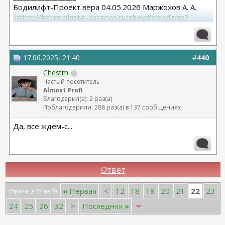
Бодилифт-Проект вера 04.05.2026 Маржохов А. А.
 https://forum.plastic-surgeon.ru/showthread.php?
t=27341 
Грудь - ментор 325 сс+ высокий профиль.База 11,5 от
06.04.2023
Липосакция подбородка 18.12.2023
17.06.2025, 21:40
#
440
Chestm
Частый посетитель
Almost Profi
Благодарил(а): 2 раз(а)
Поблагодарили: 288 раз(а) в 137 сообщениях
Да, все ждем-с...
Ответ
22
«
Первая
<
12
18
19
20
21
23
Страница 22 из 59
24
25
26
32
>
Последняя
»