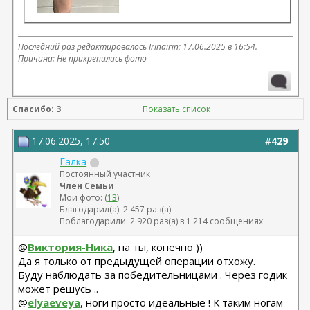
Последний раз редактировалось Irinairin; 17.06.2025 в
16:54
.
Причина: Не прикрепились фото
Спасибо: 3
Показать список
17.06.2025, 17:50
#
429
Галка
Постоянный участник
Член Семьи
Мои фото: (
13
)
Благодарил(а): 2 457 раз(а)
Поблагодарили: 2 920 раз(а) в 1 214 сообщениях
@
Виктория-Ника
, на ты, конечно ))
Да я только от предыдущей операции отхожу.
Буду наблюдать за победительницами . Через годик
может решусь ..
@
elyaeveya
, ноги просто идеальные ! К таким ногам