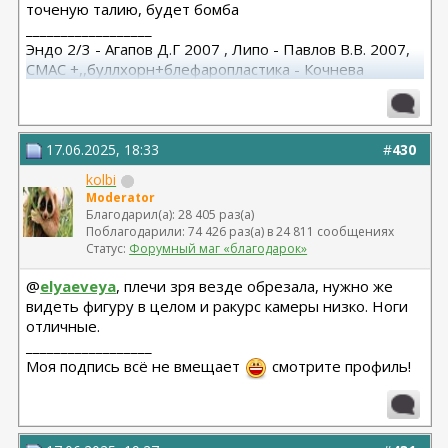
точеную талию, будет бомба
__________________
Эндо 2/3 - Агапов Д.Г 2007 , Липо - Павлов В.В. 2007,
СМАС +,,буллхорн+блефаропластика - Кочнева
И.С.2018, Повторный СМАС с платизмой + имплант
подбородка - Христенко А.А. 2025
17.06.2025, 18:33
#
430
kolbi
Moderator
Благодарил(а): 28 405 раз(а)
Поблагодарили: 74 426 раз(а) в 24 811 сообщениях
Статус:
Форумный маг «благодарок»
@
elyaeveya
, плечи зря везде обрезала, нужно же
видеть фигуру в целом и ракурс камеры низко. Ноги
отличные.
__________________
Моя подпись всё не вмещает
смотрите профиль!