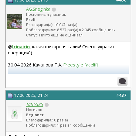
AG.Sneginka
Постоянный участник
Profi
Благодарил(а): 10 047 раз(а)
Поблагодарили: 8 537 раз(а) в 2 945 сообщениях
Статус: Никто еще не оценивал
@
Irinairin
, какая шикарная талия! Очень украсит
операция))
__________________
30.04.2026 Качанова Т.А.
Freestyle facelift
Абдомино 23.12.14 Козеличкин А.В. 04.06.2025
Подтяжка груди Осин М.А.
17.06.2025, 21:24
#
437
Tati6585
Новичок
Beginner
Благодарил(а): 0 раз(а)
Поблагодарили: 1 раз в 1 сообщении