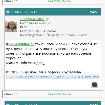
Спасибо:
Показать список
17.06.2025, 16:16
#
427
Виктория-Ника
Постоянный участник
Profi
Благодарил(а): 945 раз(а)
Поблагодарили: 1 202 раз(а) в 292 сообщениях
@
VITAMINKA_1
, так об этом и речь! Я пока совсем не
чувствую возраста. А может, у всех так? Иногда
хочется попрыгать и поскакать, когда настроение
хорошее.
Мама у тебя молодец))
__________________
01.2016 Эндо лба+ в/н блефаро. Хрусталева
Г.М./12.2016 Омоложение нижних 2/3 лица и шеи, бул
от Кочневой /03.2023 Эндо лба и средней, бул от
Янковской
Спасибо:
Показать список
17.06.2025, 16:51
#
428