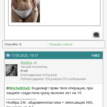
Спасибо: 8
Показать список
17.06.2025, 19:37
#
432
AnnKos
Частый посетитель
Profi
Благодарил(а): 618 раз(а)
Поблагодарили: 756 раз(а) в 275 сообщениях
@
MichelKhell
, бодилифт прям твоя операция, при
защипе сзади попа сразу моложе лет на 10
__________________
Ноябрь’24г.: абдоминопластика + липосакция 360,