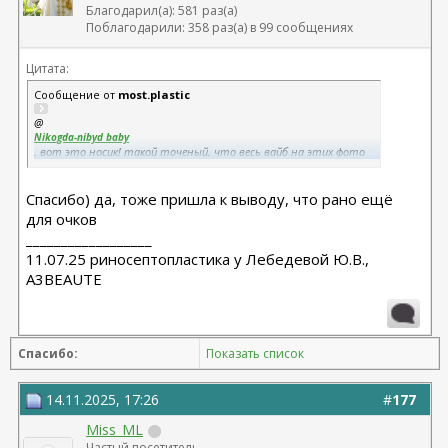
Олеся - оказалась сожжена платизма и нити стояли
Благодарил(а): 581 раз(а)
там где нельзя
Поблагодарили: 358 раз(а) в 99 сообщениях
Рино 2020 - Константинов Бадри,
Миниабдо + грыжа 2019 - Малкаров
Цитата:
Сообщение от
most.plastic
@
Nikogda-nibyd baby
, вот это носик! такой точеный, что весь вайб на этих фото
очень секси!
я год очки не носила - всегда были глубокие следы. Рано еще для
Спасибо) да, тоже пришла к выводу, что рано ещё
них.
для очков
__________________
11.07.25 риносептопластика у Лебедевой Ю.В.,
A3BEAUTE
Спасибо:
Показать список
14.11.2025, 17:26
#
177
Miss_ML
Частый посетитель