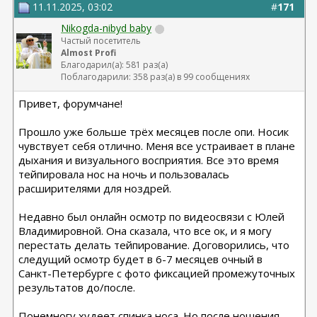
11.11.2025, 03:02
#
171
Nikogda-nibyd baby
Частый посетитель
Almost Profi
Благодарил(а): 581 раз(а)
Поблагодарили: 358 раз(а) в 99 сообщениях
Привет, форумчане!
Прошло уже больше трёх месяцев после опи. Носик
чувствует себя отлично. Меня все устраивает в плане
дыхания и визуального восприятия. Все это время
тейпировала нос на ночь и пользовалась
расширителями для ноздрей.
Недавно был онлайн осмотр по видеосвязи с Юлей
Владимировной. Она сказала, что все ок, и я могу
перестать делать тейпирование. Договорились, что
следущий осмотр будет в 6-7 месяцев очный в
Санкт-Петербурге с фото фиксацией промежуточных
результатов до/после.
Понемногу худеет спинка носа. Но после ношения