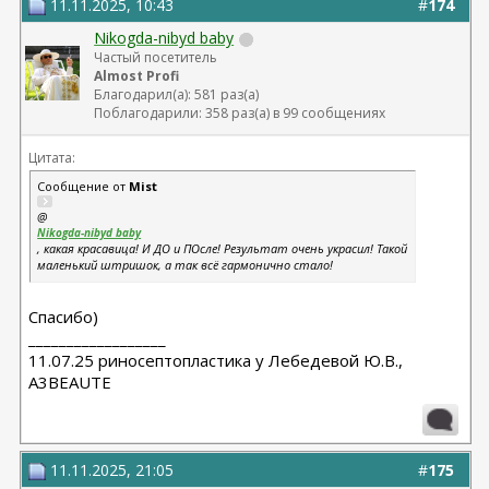
11.11.2025, 10:43
#
174
Nikogda-nibyd baby
Частый посетитель
Almost Profi
Благодарил(а): 581 раз(а)
Поблагодарили: 358 раз(а) в 99 сообщениях
Цитата:
Сообщение от
Mist
@
Nikogda-nibyd baby
, какая красавица! И ДО и ПОсле! Результат очень украсил! Такой
маленький штришок, а так всё гармонично стало!
Спасибо)
__________________
11.07.25 риносептопластика у Лебедевой Ю.В.,
A3BEAUTE
11.11.2025, 21:05
#
175