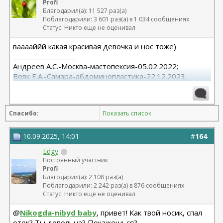
Profi
Благодарил(а): 11 527 раз(а)
Поблагодарили: 3 601 раз(а) в 1 034 сообщениях
Статус: Никто еще не оценивал
вааааййй какая красивая девочка и нос тоже)
__________________
Андреев А.С.-Москва-мастопексия-05.02.2022;
Вовк Е.А.-Самара-абдоминопластика-22.12.2023;
Христенко А.А.-Спб-эндо 2/3+верхнее
блефаро+смас+обе платизмы-16.12.2024
Спасибо:
Показать список
10.09.2025, 14:01
#
164
Edgy
Постоянный участник
Profi
Благодарил(а): 2 108 раз(а)
Поблагодарили: 2 242 раз(а) в 876 сообщениях
Статус: Никто еще не оценивал
@
Nikogda-nibyd baby
, привет! Как твой носик, спал
отек? Ты довольна? Покажешься?