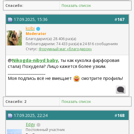
Спасибо:
Показать список
Нос визуально очень радует всегда. Уверенности в себе
прибавилось значительно. Заново полюбила
фотографироваться и мейк. Вообще ощущаю происходящее как
17.09.2025, 15:36
#
167
свой глоуап и прайм.
kolbi
В этом месяце ещё поставила брекеты. Мне 32 года, я ставлю
Moderator
металлические брекеты почти как у Кати Пушкаревой, и
чувствую себя абсолютно счастливой)) Ибо зубы и прикус всегда
Благодарил(а): 28 406 раз(а)
были болью номер два. Брекеты в дальнейшем приведут меня к
Поблагодарили: 74 433 раз(а) в 24 816 сообщениях
члх, но это уже история для другого раздела, как говорится)
Статус:
Форумный маг «благодарок»
@
Nikogda-nibyd baby
, ты как куколка фарфоровая
стала) Похудела? Лицо кажется более узким.
__________________
Моя подпись всё не вмещает
смотрите профиль!
Спасибо: 2
Показать список
17.09.2025, 22:24
#
168
Edgy
Постоянный участник