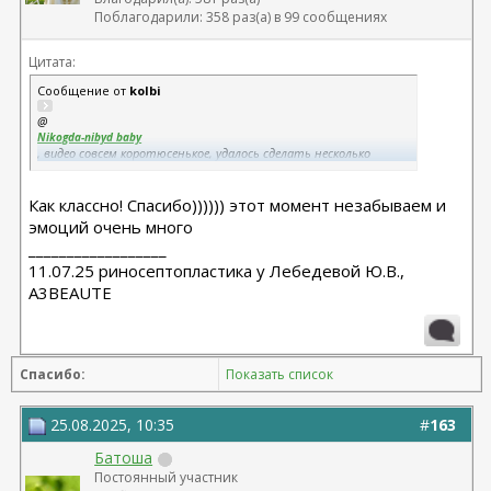
Поблагодарили: 358 раз(а) в 99 сообщениях
Цитата:
Сообщение от
kolbi
@
Nikogda-nibyd baby
, видео совсем коротюсенькое, удалось сделать несколько
скринов. Ты прослезилась и сказала, что это тот нос, с
которым должна была родиться. Очень трогательно)
Как классно! Спасибо)))))) этот момент незабываем и
5 мин на загрузку фото, сегодня что-то проблемы с этим.
эмоций очень много
__________________
11.07.25 риносептопластика у Лебедевой Ю.В.,
A3BEAUTE
Спасибо:
Показать список
25.08.2025, 10:35
#
163
Батоша
Постоянный участник