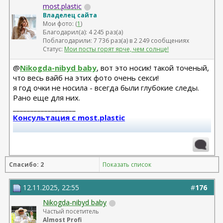
most.plastic
Владелец сайта
Мои фото: (
1
)
Благодарил(а): 4 245 раз(а)
Поблагодарили: 7 736 раз(а) в 2 249 сообщениях
Статус:
Мои посты горят ярче, чем солнце!
@
Nikogda-nibyd baby
, вот это носик! такой точеный,
что весь вайб на этих фото очень секси!
я год очки не носила - всегда были глубокие следы.
Рано еще для них.
__________________
Консультация с most.plastic
Телеграм канал most.plastic
11.24 смас+эндо лба Барсегян Овсеп
Спасибо: 2
Показать список
+ липофилинг кистей рук Джимиев Мулдар (в одну оп)
Замена Мотива Эрго 475сс деми 20.03.23 Арамян
12.11.2025, 22:55
#
176
Левон,
Nikogda-nibyd baby
коррекция складки 04.24 + коррекция липофилингом
Частый посетитель
Липофилинг лица + нити 10.2022 - Андрющенко
Almost Profi