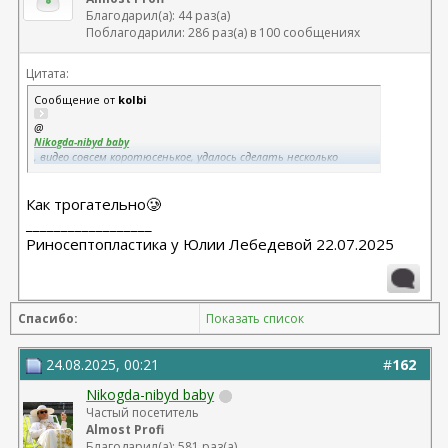
Благодарил(а): 44 раз(а)
Поблагодарили: 286 раз(а) в 100 сообщениях
Цитата:
Сообщение от
kolbi
@
Nikogda-nibyd baby
, видео совсем коротюсенькое, удалось сделать несколько
скринов. Ты прослезилась и сказала, что это тот нос, с
которым должна была родиться. Очень трогательно)
Как трогательно🥲
5 мин на загрузку фото, сегодня что-то проблемы с этим.
__________________
Риносептопластика у Юлии Лебедевой 22.07.2025
Спасибо:
Показать список
24.08.2025, 00:21
#
162
Nikogda-nibyd baby
Частый посетитель
Almost Profi
Благодарил(а): 581 раз(а)