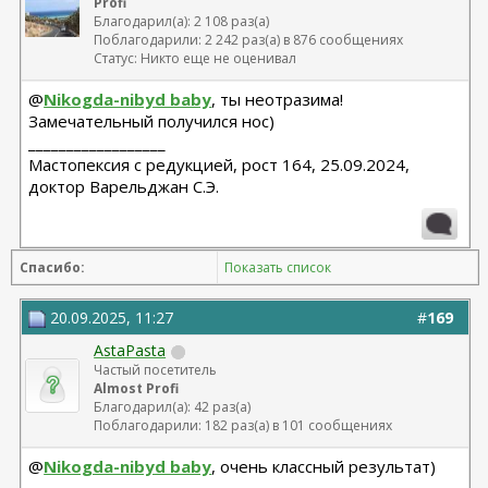
Profi
Благодарил(а): 2 108 раз(а)
Поблагодарили: 2 242 раз(а) в 876 сообщениях
Статус: Никто еще не оценивал
@
Nikogda-nibyd baby
, ты неотразима!
Замечательный получился нос)
__________________
Мастопексия с редукцией, рост 164, 25.09.2024,
доктор Варельджан С.Э.
Спасибо:
Показать список
20.09.2025, 11:27
#
169
AstaPasta
Частый посетитель
Almost Profi
Благодарил(а): 42 раз(а)
Поблагодарили: 182 раз(а) в 101 сообщениях
@
Nikogda-nibyd baby
, очень классный результат)