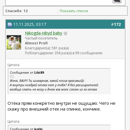
Спасибо: 12
Показать список
11.11.2025, 03:17
#
172
Nikogda-nibyd baby
Частый посетитель
Almost Profi
Благодарил(а): 581 раз(а)
Поблагодарили: 358 раз(а) в 99 сообщениях
Цитата:
Сообщение от
Libi89
Женя, ВАУ!!! Ты шикарная, какой носик красивый))
А внутри ноздрей отека нет у тебя? Я без расширителей
вообще спать не могу и днем как мопс соплю из за отека
Отека прям конкретно внутри не ощущаю. Чего не
скажу про внешний отек на спинке, кончике.
Цитата:
Сообщение от
kolbi