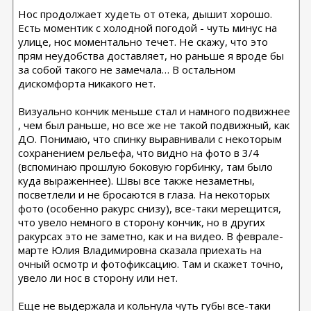
Нос продолжает худеть от отека, дышит хорошо.
Есть моментик с холодной погодой - чуть минус на
улице, нос моментально течет. Не скажу, что это
прям неудобства доставляет, но раньше я вроде бы
за собой такого не замечала… В остальном
дискомфорта никакого нет.
Визуально кончик меньше стал и намного подвижнее
, чем был раньше, но все же не такой подвижный, как
ДО. Понимаю, что спинку выравнивали с некоторым
сохранением рельефа, что видно на фото в 3/4
(вспоминаю прошлую боковую горбинку, там было
куда выраженнее). Швы все также незаметны,
посветлели и не бросаются в глаза. На некоторых
фото (особенно ракурс снизу), все-таки мерещится,
что увело немного в сторону кончик, но в других
ракурсах это не заметно, как и на видео. В феврале-
марте Юлия Владимировна сказала приехать на
очный осмотр и фотофиксацию. Там и скажет точно,
увело ли нос в сторону или нет.
Еще не выдержала и кольнула чуть губы все-таки