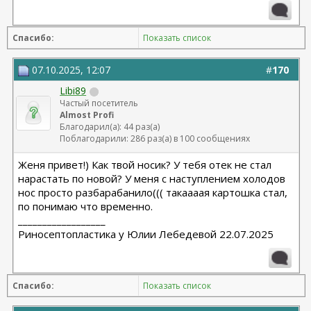
Спасибо:
Показать список
07.10.2025, 12:07
#
170
Libi89
Частый посетитель
Almost Profi
Благодарил(а): 44 раз(а)
Поблагодарили: 286 раз(а) в 100 сообщениях
Женя привет!) Как твой носик? У тебя отек не стал
нарастать по новой? У меня с наступлением холодов
нос просто разбарабанило((( такаааая картошка стал,
по понимаю что временно.
__________________
Риносептопластика у Юлии Лебедевой 22.07.2025
Спасибо:
Показать список