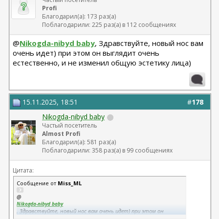
Profi
Благодарил(а): 173 раз(а)
Поблагодарили: 225 раз(а) в 112 сообщениях
@
Nikogda-nibyd baby
, Здравствуйте, новый нос вам
очень идет) при этом он выглядит очень
естественно, и не изменил общую эстетику лица)
15.11.2025, 18:51
#
178
Nikogda-nibyd baby
Частый посетитель
Almost Profi
Благодарил(а): 581 раз(а)
Поблагодарили: 358 раз(а) в 99 сообщениях
Цитата:
Сообщение от
Miss_ML
@
Nikogda-nibyd baby
, Здравствуйте, новый нос вам очень идет) при этом он
выглядит очень естественно, и не изменил общую эстетику