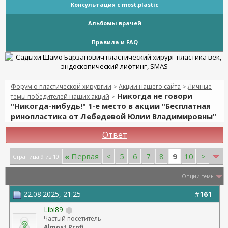
Консультация с most.plastic
Альбомы врачей
Правила и FAQ
Форум о пластической хирургии
Акции нашего сайта
Личные
>
>
Никогда не говори
темы победителей наших акций
>
"Никогда-нибудь!" 1-е место в акции "Бесплатная
ринопластика от Лебедевой Юлии Владимировны"
Ответ
9
«
Первая
<
5
6
7
8
10
>
Страница 9 из 10
Опции темы
22.08.2025, 21:25
#
161
Libi89
Частый посетитель
Almost Profi