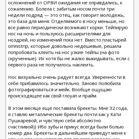
осложнений от ОРВИ ожидания не оправдались, к
сожалению. Болела с забитым носом почти три
недели подряд — это отец, как говорит молодежь,
это база для меня. Отделяемого в носу меньше, но
все равно периодически возникают корки. Тейпирую
нос на ночь и пользуюсь расширителями для
ноздрей, но изменений пока нет. Вместо пластырей
omnistrip, которые довольно недешевые, решила
попробовать клеить на нос узкие тейпы (на фото
скрученные). Их хотя бы не жалко выкидывать, если с
первого раза не получилось наклеить.
Нос визуально очень радует всегда. Уверенности в
себе прибавилось значительно. Заново полюбила
фотографироваться и мейк. Вообще ощущаю
происходящее как свой глоуап и прайм.
В этом месяце ещё поставила брекеты. Мне 32 года,
я ставлю металлические брекеты почти как у Кати
Пушкаревой, и чувствую себя абсолютно
счастливой)) Ибо зубы и прикус всегда были болью
номер два. Брекеты в дальнейшем приведут меня к