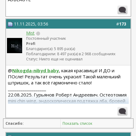
11.11.2025, 03:56
#
173
Mist
Постоянный участник
Profi
Благодарил(а): 5 895 раз(а)
Поблагодарили: 8 497 раз(а) в 2 968 сообщениях
Статус: Никто еще не оценивал
@
Nikogda-nibyd baby
, какая красавица! И ДО и
ПОсле! Результат очень украсил! Такой маленький
штришок, а так всё гармонично стало!
__________________
22.08.2025. Гурьянов Роберт Андреевич. Остеотомия
mini chin wing, эндоскопическая подтяжка лба, бровей
и средней зоны лица. Трансконъюктивальная
блефаропластика нижних век.
27.02.2026. Гурьянов Р. А. Блефаропластика верхних
Спасибо:
Показать список
век. Липофилинг скул и носогубных складок.