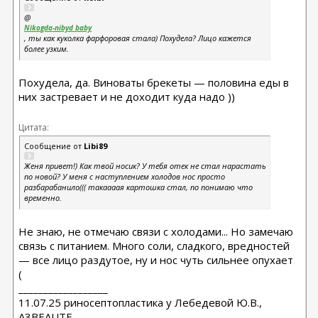
@
Nikogda-nibyd baby
, ты как куколка фарфоровая стала) Похудела? Лицо кажется
более узким.
Похудела, да. Виноваты брекеты — половина еды в
них застревает и не доходит куда надо ))
Цитата:
Сообщение от
Libi89
Женя привет!) Как твой носик? У тебя отек не стал нарастать
по новой? У меня с наступлением холодов нос просто
разбарабанило((( такаааая картошка стал, по понимаю что
временно.
Не знаю, не отмечаю связи с холодами... Но замечаю
связь с питанием. Много соли, сладкого, вредностей
— все лицо раздутое, ну и нос чуть сильнее опухает
(
__________________
11.07.25 риносептопластика у Лебедевой Ю.В.,
A3BEAUTE