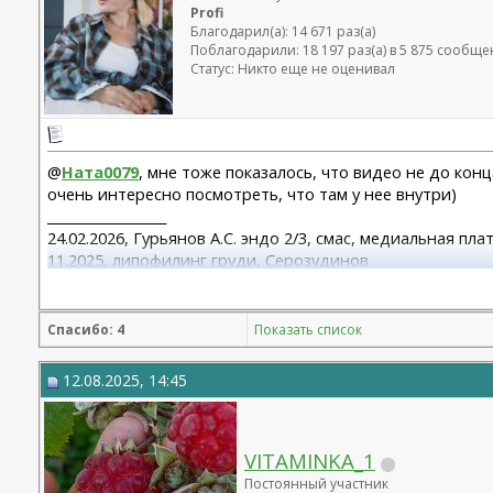
Profi
Благодарил(а): 14 671 раз(а)
Поблагодарили: 18 197 раз(а) в 5 875 сообщ
Статус: Никто еще не оценивал
@
Ната0079
, мне тоже показалось, что видео не до кон
очень интересно посмотреть, что там у нее внутри)
__________________
24.02.2026, Гурьянов А.С. эндо 2/3, смас, медиальная пл
11.2025, липофилинг груди, Серозудинов
10.2024, 425 Motiva demi, Серозудинов
08.2015, allergan 240, 255. Аврамович А.Г., Клиника СЛ (
Спасибо: 4
Показать список
12.08.2025, 14:45
VITAMINKA_1
Постоянный участник