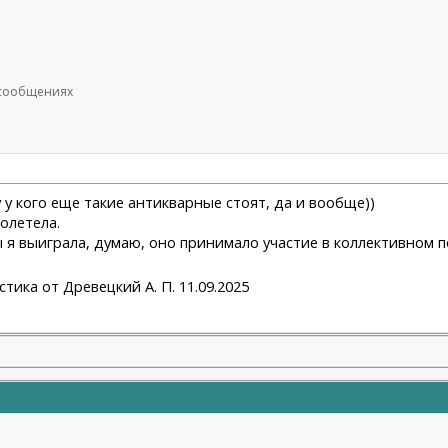
9 сообщениях
у у кого еще такие антикварные стоят, да и вообще))
олетела.
ы я выиграла, думаю, оно принимало участие в коллективном 
тика от Древецкий А. П. 11.09.2025