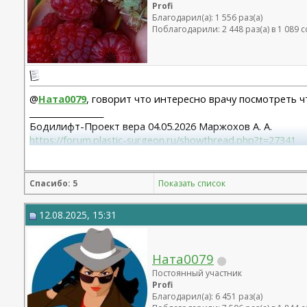
Profi
Благодарил(а): 1 556 раз(а)
Поблагодарили: 2 448 раз(а) в 1 089
@
Ната0079
, говорит что интересно врачу посмотреть ч
__________________
Бодилифт-Проект вера 04.05.2026 Маржохов А. А.
https://forum.plastic-surgeon.ru/showthread.php?t=27341
Грудь - ментор 325 сс+ высокий профиль.База 11,5 от 06
Липосакция подбородка 18.12.2023
Спасибо: 5
Показать список
12.08.2025, 15:31
Ната0079
Постоянный участник
Profi
Благодарил(а): 6 451 раз(а)