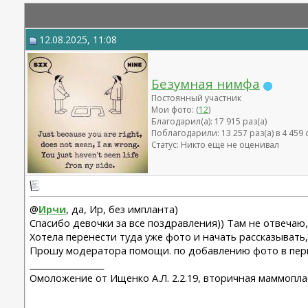
12.08.2025, 11:08
Безумная нимфа
Постоянный участник
Мои фото: (
12
)
Благодарил(а): 17 915 раз(а)
Поблагодарили: 13 257 раз(а) в 4 45
Статус: Никто еще не оценивал
@
Ирчи
, да, Ир, без импланта)
Спасибо девочки за все поздравления)) Там не отвечаю
Хотела перенести туда уже фото и начать рассказывать
Прошу модератора помощи. по добавлению фото в перво
__________________
Омоложение от Ищенко А.Л. 2.2.19, вторичная маммоплас