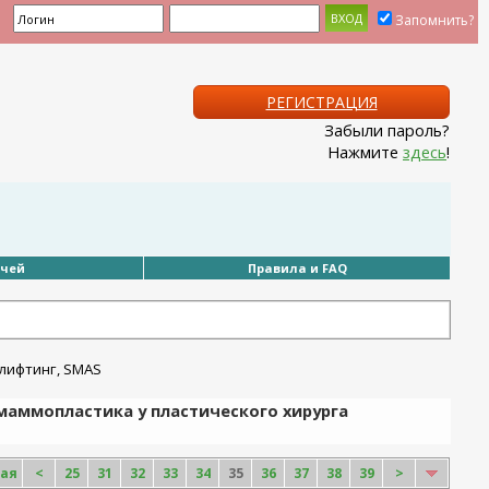
Запомнить?
РЕГИСТРАЦИЯ
Забыли пароль?
Нажмите
здесь
!
ачей
Правила и FAQ
маммопластика у пластического хирурга
ая
<
25
31
32
33
34
35
36
37
38
39
>