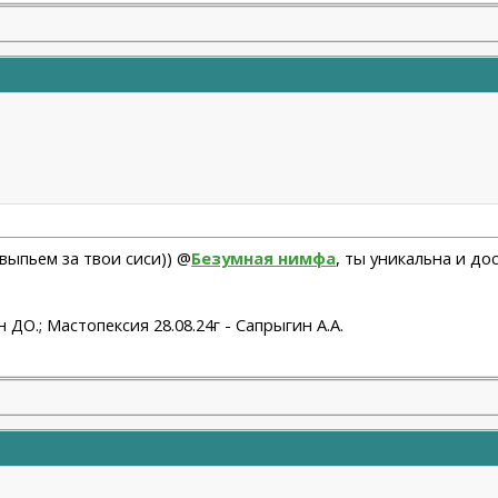
 выпьем за твои сиси)) @
Безумная нимфа
, ты уникальна и д
 ДО.; Мастопексия 28.08.24г - Сапрыгин А.А.