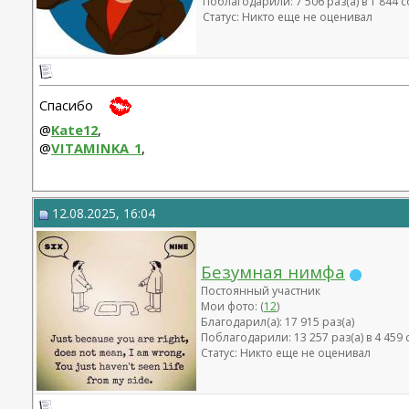
Поблагодарили: 7 506 раз(а) в 1 844
Статус: Никто еще не оценивал
Спасибо
@
Kate12
,
@
VITAMINKA_1
,
12.08.2025, 16:04
Безумная нимфа
Постоянный участник
Мои фото: (
12
)
Благодарил(а): 17 915 раз(а)
Поблагодарили: 13 257 раз(а) в 4 45
Статус: Никто еще не оценивал