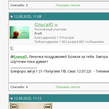
Спасибо: 3
Показать список
12.08.2025, 11:08
ОльгаЮ
Постоянный участник
Profi
Благодарил(а): 1 570 раз(а)
Поблагодарили: 1 652 раз(а) в 687 сообщениях
@
ЕленаП
, Леночка поздравляю!! Болела за тебя. Завтра
Шуточки пока думает
__________________
Блефоро август 21-Попугаев ПВ; Смас 12.07.22г. - Типикин
Спасибо: 4
Показать список
12.08.2025, 11:12