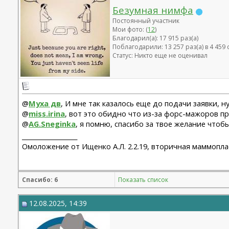
Безумная нимфа
Постоянный участник
Мои фото: (
12
)
Благодарил(а): 17 915 раз(а)
Поблагодарили: 13 257 раз(а) в 4 45
Статус: Никто еще не оценивал
@
Муха дв
, И мне так казалось еще до подачи заявки, н
@
miss.irina
, вот это обидно что из-за форс-мажоров пр
@
AG.Sneginka
, я помню, спасибо за твое желание чтоб
__________________
Омоложение от Ищенко А.Л. 2.2.19, вторичная маммоплас
Спасибо: 6
Показать список
12.08.2025, 14:39