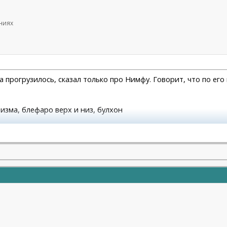
ениях
ца прогрузилось, сказал только про Нимфу. Говорит, что по е
атизма, блефаро верх и низ, булхон
молодости и красоты)