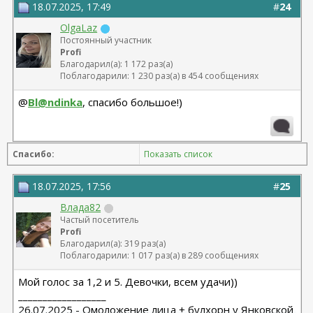
18.07.2025, 17:49
#
24
OlgaLaz
Постоянный участник
Profi
Благодарил(а): 1 172 раз(а)
Поблагодарили: 1 230 раз(а) в 454 сообщениях
@
Bl@ndinka
, спасибо большое!)
Спасибо:
Показать список
18.07.2025, 17:56
#
25
Влада82
Частый посетитель
Profi
Благодарил(а): 319 раз(а)
Поблагодарили: 1 017 раз(а) в 289 сообщениях
Мой голос за 1,2 и 5. Девочки, всем удачи))
__________________
26.07.2025 - Омоложение лица + булхорн у Янковской