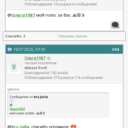
Поблагодарили: 10 раз(а) в 4 сообщениях
@
Ольга1987
мой голос за Вас. 🙏🏼🌷
Спасибо: 2
Показать список
19.07.2025, 07:35
#
34
Ольга1987
Частый посетитель
Almost Profi
Благодарил(а): 182 раз(а)
Поблагодарили: 370 раз(а) в 119 сообщениях
Цитата:
Сообщение от
krs-Julia
@
Ольга1987
мой голос за Вас. 🙏🏼🌷
@
krs-Julia
, спасибо огромное