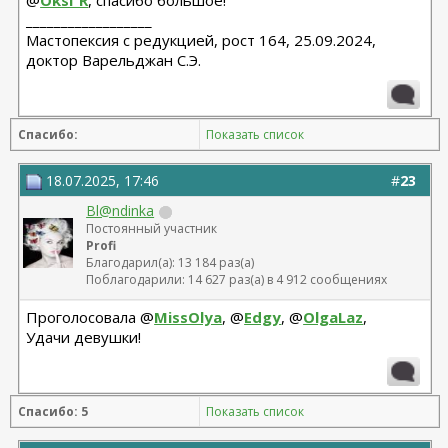
@
Oksi_R
, спасибо большое!
__________________
Мастопексия с редукцией, рост 164, 25.09.2024,
доктор Варельджан С.Э.
Спасибо:
Показать список
18.07.2025, 17:46
#
23
Bl@ndinka
Постоянный участник
Profi
Благодарил(а): 13 184 раз(а)
Поблагодарили: 14 627 раз(а) в 4 912 сообщениях
Проголосовала @
MissOlya
, @
Edgy
, @
OlgaLaz
,
Удачи девушки!
Спасибо: 5
Показать список