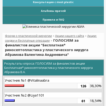
Консультация с most.plastic
Альбомы врачей
Правила и FAQ
Форум о пластической хирургии
Акции нашего сайта
Акции:
>
>
ГОЛОСУЕМ за
скидки и бесплатные операции
>
финалистов акции "Бесплатная*
риносептопластика у пластического хирурга
Абрамова Валентина Андреевича"
Результаты опроса
: ГОЛОСУЕМ за финалистов акции
Бесплатная* риносептопластика у пластического хирурга
Абрамова В.А.
Участник №1 @Vitalinaabra
38,30%
126
Участник №2 @Liya1101
18,54%
61