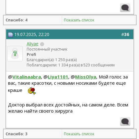
Спасибо: 4
Показать список
19.07.2025, 22:20
#
36
Aliyae
Постоянный участник
Profi
Благодарил(а): 1 250 раз(а)
Поблагодарили: 1 334 раз(а) в 523 сообщениях
@
Vitalinaabra
, @
Liya1101
, @
MissOlya
, Мой голос за
вас, такие красотки, с новыми носиками будете еще
краше
Доктор выбрал всех достойных, на самом деле. Всем
желаю найти своего хирурга
Спасибо: 3
Показать список