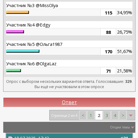
Участник №3 @MissOlya
34,95%
115
Участник №4 @Edgy
26,75%
88
Участник №5 @Ольга1987
51,67%
170
Участник №6 @OlgaLaz
21,58%
71
Опрос с выбором нескольких вариантов ответа. Голосовавшие:
329
.
Вы ещё не участвовали в этом опросе
Ответ
2
<
1
3
4
>
Страница 2 из 4
Опции темы