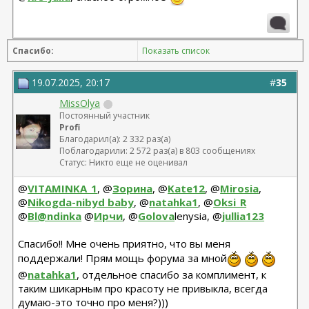
Спасибо:
Показать список
19.07.2025, 20:17
#
35
MissOlya
Постоянный участник
Profi
Благодарил(а): 2 332 раз(а)
Поблагодарили: 2 572 раз(а) в 803 сообщениях
Статус: Никто еще не оценивал
@
VITAMINKA_1
, @
Зорина
, @
Kate12
, @
Mirosia
,
@
Nikogda-nibyd baby
, @
natahka1
, @
Oksi_R
@
Bl@ndinka
@
Ирчи
, @
Golova
lenysia, @
jullia123
Спасибо!! Мне очень приятно, что вы меня
поддержали! Прям мощь форума за мной
@
natahka1
, отдельное спасибо за комплимент, к
таким шикарным про красоту не привыкла, всегда
думаю-это точно про меня?)))