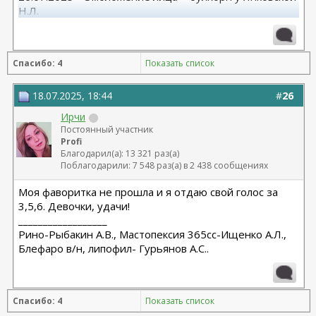
Н.Л.
2013 г - Остеотомия (исправление ног) Баринов А.
(Волгоград)
Спасибо: 4
Показать список
18.07.2025, 18:44
#
26
Ирчи
Постоянный участник
Profi
Благодарил(а): 13 321 раз(а)
Поблагодарили: 7 548 раз(а) в 2 438 сообщениях
Моя фаворитка не прошла и я отдаю свой голос за
3,5,6. Девочки, удачи!
__________________
Рино-Рыбакин А.В., Мастопексия 365сс-Ищенко А.Л.,
Блефаро в/н, липофил- Гурьянов А.С..
Спасибо: 4
Показать список