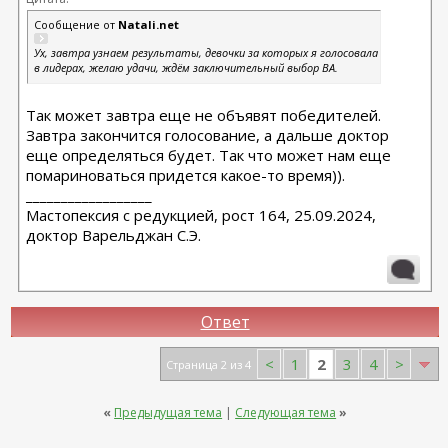
Сообщение от
Natali.net
Ух, завтра узнаем результаты, девочки за которых я голосовала
в лидерах, желаю удачи, ждём заключительный выбор ВА.
Так может завтра еще не объявят победителей.
Завтра закончится голосование, а дальше доктор
еще определяться будет. Так что может нам еще
помариноваться придется какое-то время)).
__________________
Мастопексия с редукцией, рост 164, 25.09.2024,
доктор Варельджан С.Э.
Ответ
2
<
1
3
4
>
Страница 2 из 4
«
Предыдущая тема
|
Следующая тема
»