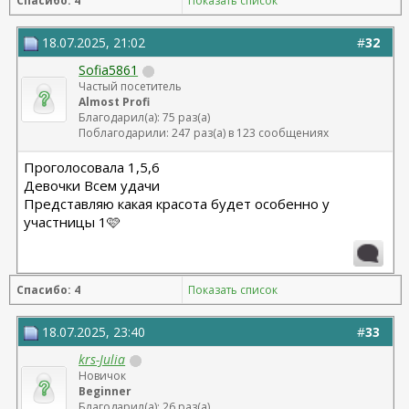
Спасибо: 4
Показать список
18.07.2025, 21:02
#
32
Sofia5861
Частый посетитель
Almost Profi
Благодарил(а): 75 раз(а)
Поблагодарили: 247 раз(а) в 123 сообщениях
Проголосовала 1,5,6
Девочки Всем удачи
Представляю какая красота будет особенно у
участницы 1🩷
Спасибо: 4
Показать список
18.07.2025, 23:40
#
33
krs-Julia
Новичок
Beginner
Благодарил(а): 26 раз(а)