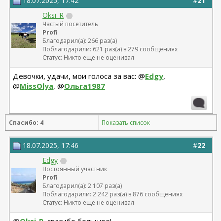
18.07.2025, 17:42
#
21
Oksi_R
Частый посетитель
Profi
Благодарил(а): 266 раз(а)
Поблагодарили: 621 раз(а) в 279 сообщениях
Статус: Никто еще не оценивал
Девочки, удачи, мои голоса за вас: @
Edgy
,
@
MissOlya
, @
Ольга1987
Спасибо: 4
Показать список
18.07.2025, 17:46
#
22
Edgy
Постоянный участник
Profi
Благодарил(а): 2 107 раз(а)
Поблагодарили: 2 242 раз(а) в 876 сообщениях
Статус: Никто еще не оценивал