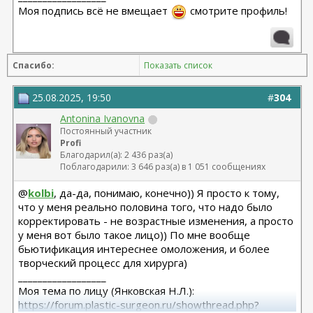
Моя подпись всё не вмещает
смотрите профиль!
Спасибо:
Показать список
25.08.2025, 19:50
#
304
Antonina Ivanovna
Постоянный участник
Profi
Благодарил(а): 2 436 раз(а)
Поблагодарили: 3 646 раз(а) в 1 051 сообщениях
@
kolbi
, да-да, понимаю, конечно)) Я просто к тому,
что у меня реально половина того, что надо было
корректировать - не возрастные изменения, а просто
у меня вот было такое лицо)) По мне вообще
бьютификация интереснее омоложения, и более
творческий процесс для хирурга)
__________________
Моя тема по лицу (Янковская Н.Л.):
https://forum.plastic-surgeon.ru/showthread.php?