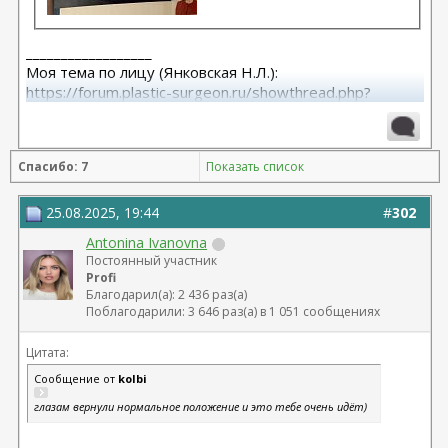
__________________
Моя тема по лицу (Янковская Н.Л.):
https://forum.plastic-surgeon.ru/showthread.php?
t=26010
Моя тема по телу (Арамян Л.А.): https://forum.plastic-
surgeon.ru/showthread.php?t=25304
Спасибо: 7
Показать список
25.08.2025, 19:44
#
302
Antonina Ivanovna
Постоянный участник
Profi
Благодарил(а): 2 436 раз(а)
Поблагодарили: 3 646 раз(а) в 1 051 сообщениях
Цитата:
Сообщение от
kolbi
глазам вернули нормальное положение и это тебе очень идёт)