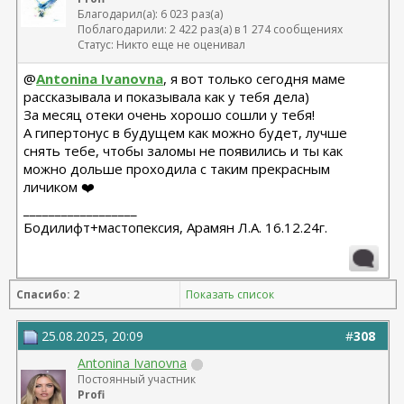
Благодарил(а): 6 023 раз(а)
Поблагодарили: 2 422 раз(а) в 1 274 сообщениях
Статус: Никто еще не оценивал
@
Antonina Ivanovna
, я вот только сегодня маме
рассказывала и показывала как у тебя дела)
За месяц отеки очень хорошо сошли у тебя!
А гипертонус в будущем как можно будет, лучше
снять тебе, чтобы заломы не появились и ты как
можно дольше проходила с таким прекрасным
личиком ❤️
__________________
Бодилифт+мастопексия, Арамян Л.А. 16.12.24г.
Спасибо: 2
Показать список
25.08.2025, 20:09
#
308
Antonina Ivanovna
Постоянный участник
Profi