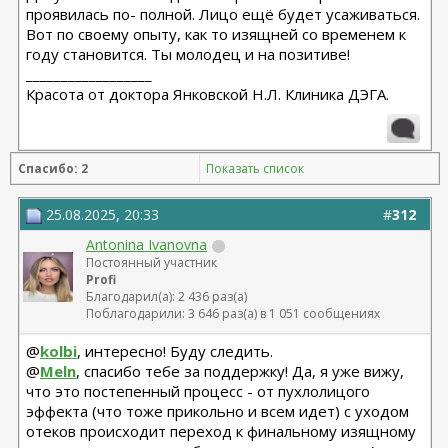
проявилась по- полной. Лицо ещё будет усаживаться.
Вот по своему опыту, как то изящней со временем к
году становится. Ты молодец и на позитиве!
__________________
Красота от доктора Янковской Н.Л. Клиника ДЭГА.
Спасибо: 2
Показать список
25.08.2025, 20:33
#
312
Antonina Ivanovna
Постоянный участник
Profi
Благодарил(а): 2 436 раз(а)
Поблагодарили: 3 646 раз(а) в 1 051 сообщениях
@
kolbi
, интересно! Буду следить.
@
Meln
, спасибо тебе за поддержку! Да, я уже вижу,
что это постепенный процесс - от пухлолицого
эффекта (что тоже прикольно и всем идет) с уходом
отеков происходит переход к финальному изящному