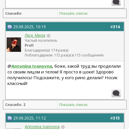
Спасибо:
Показать список
29.08.2025, 10:19
#
314
Люд_Мила
Частый посетитель
Profi
Благодарил(а): 174 раз(а)
Поблагодарили: 172 раз(а) в 115 сообщениях
@
Antonina Ivanovna
, боже, какой труд вы проделали
со своим лицом и телом! Я просто в шоке! Здорово
получилось! Подскажите, у кого рино делали? Носик
классный!
Спасибо: 2
Показать список
29.08.2025, 11:12
#
315
Antonina Ivanovna