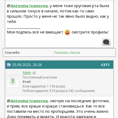
@
Antonina Ivanovna
, у меня тоже круговая рта была
в сильном тонусе в начале, потом как-то само
прошло. Просто у меня не так явно было видно, как у
тебя.
__________________
Моя подпись всё не вмещает
смотрите профиль!
Спасибо:
Показать список
25.08.2025, 20:26
#
311
Meln
Постоянный участник
Profi
Благодарил(а): 1 130 раз(а)
Поблагодарили: 574 раз(а) в 242 сообщениях
@
Antonina Ivanovna
, смотрю на последние фоточки,
и прям, все краше и краше становишься. Как то все
поставили на место по пропорциям. Это очень важно
Доку понимать и видеть. И красота заиграла и