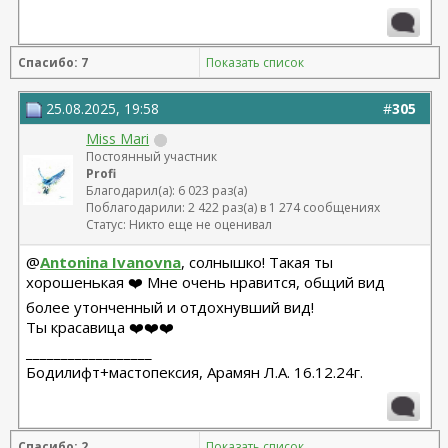
t=26010
Моя тема по телу (Арамян Л.А.): https://forum.plastic-
surgeon.ru/showthread.php?t=25304
Спасибо: 7
Показать список
25.08.2025, 19:58
#
305
Miss Mari
Постоянный участник
Profi
Благодарил(а): 6 023 раз(а)
Поблагодарили: 2 422 раз(а) в 1 274 сообщениях
Статус: Никто еще не оценивал
@
Antonina Ivanovna
, солнышко! Такая ты
хорошенькая ❤️ Мне очень нравится, общий вид
более утонченный и отдохнувший вид!
Ты красавица ❤️❤️❤️
__________________
Бодилифт+мастопексия, Арамян Л.А. 16.12.24г.
Спасибо: 2
Показать список