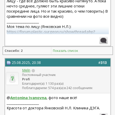
лицу - где все должно быть красиво натянуто. А пока
нечто среднее, гуляют эти лишние отеки
посередине лица. Но и так красиво, о чем говорить) В
сравнении на фото все видно)
__________________
Моя тема по лицу (Янковская Н.Л.):
https://forum.plastic-surgeon.ru/showthread.php?
t=26010
Моя тема по телу (Арамян Л.А.): https://forum.plastic-
surgeon.ru/showthread.php?t=25304
Спасибо: 2
Показать список
25.08.2025, 20:38
#
313
Meln
Постоянный участник
Profi
Благодарил(а): 1 130 раз(а)
Поблагодарили: 574 раз(а) в 242 сообщениях
@
Antonina Ivanovna
, фото наше всё!
__________________
Красота от доктора Янковской Н.Л. Клиника ДЭГА.