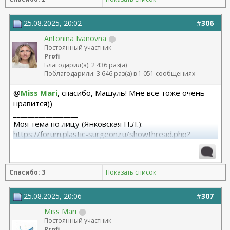
25.08.2025, 20:02
#
306
Antonina Ivanovna
Постоянный участник
Profi
Благодарил(а): 2 436 раз(а)
Поблагодарили: 3 646 раз(а) в 1 051 сообщениях
@
Miss Mari
, спасибо, Машуль! Мне все тоже очень
нравится))
__________________
Моя тема по лицу (Янковская Н.Л.):
https://forum.plastic-surgeon.ru/showthread.php?
t=26010
Моя тема по телу (Арамян Л.А.): https://forum.plastic-
surgeon.ru/showthread.php?t=25304
Спасибо: 3
Показать список
25.08.2025, 20:06
#
307
Miss Mari
Постоянный участник
Profi