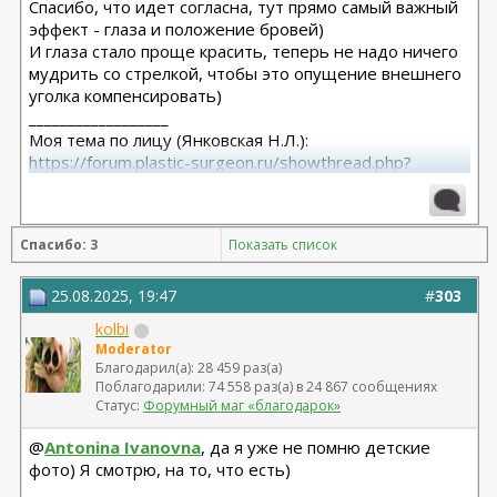
Спасибо, что идет согласна, тут прямо самый важный
эффект - глаза и положение бровей)
И глаза стало проще красить, теперь не надо ничего
мудрить со стрелкой, чтобы это опущение внешнего
уголка компенсировать)
__________________
Моя тема по лицу (Янковская Н.Л.):
https://forum.plastic-surgeon.ru/showthread.php?
t=26010
Моя тема по телу (Арамян Л.А.): https://forum.plastic-
surgeon.ru/showthread.php?t=25304
Спасибо: 3
Показать список
25.08.2025, 19:47
#
303
kolbi
Moderator
Благодарил(а): 28 459 раз(а)
Поблагодарили: 74 558 раз(а) в 24 867 сообщениях
Статус:
Форумный маг «благодарок»
@
Antonina Ivanovna
, да я уже не помню детские
фото) Я смотрю, на то, что есть)
__________________