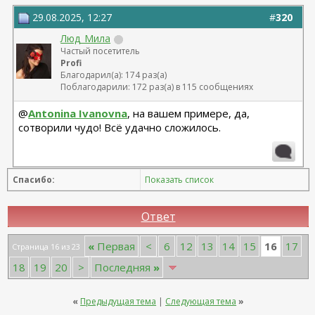
29.08.2025, 12:27
#
320
Люд_Мила
Частый посетитель
Profi
Благодарил(а): 174 раз(а)
Поблагодарили: 172 раз(а) в 115 сообщениях
@
Antonina Ivanovna
, на вашем примере, да,
сотворили чудо! Всё удачно сложилось.
Спасибо:
Показать список
Ответ
16
«
Первая
<
6
12
13
14
15
17
Страница 16 из 23
18
19
20
>
Последняя
»
«
Предыдущая тема
|
Следующая тема
»