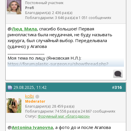
Постоянный участник
Profi
Благодарил(а): 2 436 раз(а)
Поблагодарили: 3 646 раз(а) в 1 051 сообщениях
@
Люд_Мила
, спасибо большое! Первая
ринопластика была неудачная, не буду называть
хирурга, был случайный выбор. Переделывала
(удачно) у Агапова
__________________
Моя тема по лицу (Янковская Н.Л.):
https://forum.plastic-surgeon.ru/showthread.php?
t=26010
Моя тема по телу (Арамян Л.А.): https://forum.plastic-
surgeon.ru/showthread.php?t=25304
29.08.2025, 11:42
#
316
kolbi
Moderator
Благодарил(а): 28 459 раз(а)
Поблагодарили: 74 558 раз(а) в 24 867 сообщениях
Статус:
Форумный маг «благодарок»
@
Antonina Ivanovna
, а фото до и после Агапова