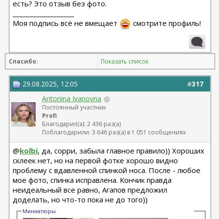
есть? Это отзыв без фото.
__________________
Моя подпись всё не вмещает
смотрите профиль!
Спасибо:
Показать список
29.08.2025, 12:05
#
317
Antonina Ivanovna
Постоянный участник
Profi
Благодарил(а): 2 436 раз(а)
Поблагодарили: 3 646 раз(а) в 1 051 сообщениях
@
kolbi
, да, сорри, забыла главное правило)) Хороших
склеек нет, но на первой фотке хорошо видно
проблему с вдавленной спинкой носа. После - любое
мое фото, спинка исправлена. Кончик правда
неидеальный все равно, Агапов предложил
доделать, но что-то пока не до того))
Миниатюры