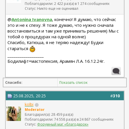
Поблагодарили: 2 422 раз(а) в 1 274 сообщениях
Статус: Никто еще не оценивал
@
Antonina Ivanovna
, конечно! Я думаю, что сейчас
это и не к спеху. Я тоже думаю, что нужно сначала
восстановиться и там уже принимать решения) Мы с
тобой о процедурах на одной волне)
Спасибо, Катюша, я не теряю надежду! Будки
стараться
__________________
Бодилифт+мастопексия, Арамян Л.А. 16.12.24г.
Спасибо:
Показать список
25.08.2025, 20:25
#
310
kolbi
Moderator
Благодарил(а): 28 459 раз(а)
Поблагодарили: 74 558 раз(а) в 24 867 сообщениях
Статус:
Форумный маг «благодарок»