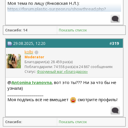
Моя тема по лицу (Янковская Н.Л.):
https://forum.plastic-surgeon.ru/showthread.php?
t=26010
Моя тема по телу (Арамян Л.А.): https://forum.plastic-
surgeon.ru/showthread.php?t=25304
Спасибо: 14
Показать список
29.08.2025, 12:20
#
319
kolbi
Moderator
Благодарил(а): 28 459 раз(а)
Поблагодарили: 74 558 раз(а) в 24 867 сообщениях
Статус:
Форумный маг «благодарок»
@
Antonina Ivanovna
, вот это ты??? Ни за что бы не
узнала)
__________________
Моя подпись всё не вмещает
смотрите профиль!
Спасибо:
Показать список