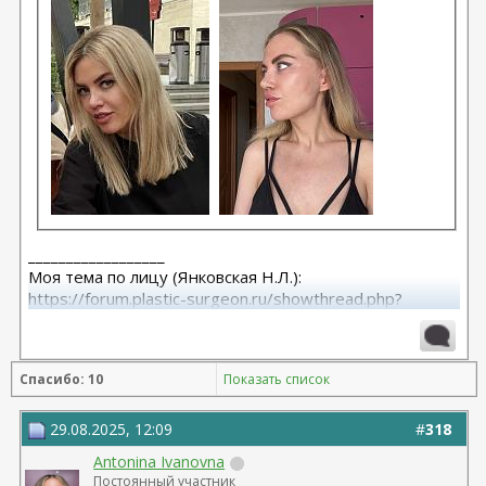
__________________
Моя тема по лицу (Янковская Н.Л.):
https://forum.plastic-surgeon.ru/showthread.php?
t=26010
Моя тема по телу (Арамян Л.А.): https://forum.plastic-
surgeon.ru/showthread.php?t=25304
Спасибо: 10
Показать список
29.08.2025, 12:09
#
318
Antonina Ivanovna
Постоянный участник