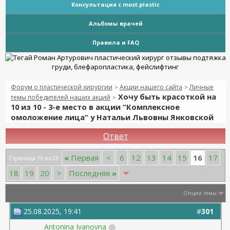
Консультация с most.plastic
Альбомы врачей
Правила и FAQ
Форум о пластической хирургии
Акции нашего сайта
Личные
>
>
Хочу быть красоткой на
темы победителей наших акций
>
10 из 10 - 3-е место в акции “Комплексное
омоложение лица” у Натальи Львовны Янковской
Ответ
16
«
Первая
<
6
12
13
14
15
17
Страница 16 из 23
18
19
20
>
Последняя
»
Опции темы
25.08.2025, 19:41
#
301
Antonina Ivanovna