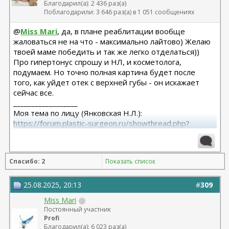
Благодарил(а): 2 436 раз(а)
Поблагодарили: 3 646 раз(а) в 1 051 сообщениях
@
Miss Mari
, да, в плане реаблитации вообще
жаловаться не на что - максимально лайтово) Желаю
твоей маме победить и так же легко отделаться))
Про гипертонус спрошу и НЛ, и косметолога,
подумаем. Но точно полная картина будет после
того, как уйдет отек с верхней губы - он искажает
сейчас все.
__________________
Моя тема по лицу (Янковская Н.Л.):
https://forum.plastic-surgeon.ru/showthread.php?
t=26010
Моя тема по телу (Арамян Л.А.): https://forum.plastic-
surgeon.ru/showthread.php?t=25304
Спасибо: 2
Показать список
25.08.2025, 20:13
#
309
Miss Mari
Постоянный участник
Profi
Благодарил(а): 6 023 раз(а)