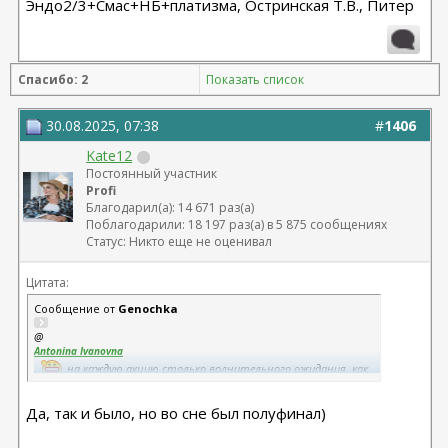
Эндо2/3+Смас+НБ+платизма, Остринская Т.В., Питер
рано до О,Боже,все ужасно,немедленно на стол)Я устала
отдавать большие деньги за косметологию,которая мне не
приносит желаемый результат или очень кратковременный.В
косметологии я попробовала все,что есть с 2004 годаПосле
очередной консультации,я как раз и пролистывала
Спасибо: 2
Показать список
форум,увидела акцию и подумала я никогда же принимала
участие…,ну а дальше случилось,как случилось!Я верю в судьбу!
Спасибо всем,кто голосовал.Всем финалисткам удачи!!!
30.08.2025, 07:38
#
1406
Kate12
Постоянный участник
Profi
Благодарил(а): 14 671 раз(а)
Поблагодарили: 18 197 раз(а) в 5 875 сообщениях
Статус: Никто еще не оценивал
Цитата:
Сообщение от
Genochka
@
Antonina Ivanovna
,
на каждую акцию столько волнительного ожидания, как
уж тут без изменений))
@
Да, так и было, но во сне был полуфинал)
Kate12
, кажется, по всему сну тоже сошлось. Кажется было же, на