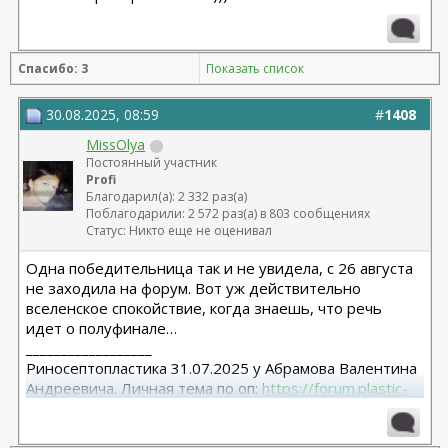
Спасибо: 3
Показать список
30.08.2025, 08:59
#
1408
MissOlya
Постоянный участник
Profi
Благодарил(а): 2 332 раз(а)
Поблагодарили: 2 572 раз(а) в 803 сообщениях
Статус: Никто еще не оценивал
Одна победительница так и не увидела, с 26 августа
не заходила на форум. Вот уж действительно
вселенское спокойствие, когда знаешь, что речь
идет о полуфинале…
__________________
Риносептопластика 31.07.2025 у Абрамова Валентина
Андреевича. Личная тема по оп:
https://forum.plastic-
surgeon.ru/showthread.php?t=26038