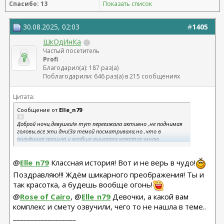
Спасибо: 13
Показать список
30.08.2025, 02:03
#
1405
ШкОдИнКа
Частый посетитель
Profi
Благодарил(а): 187 раз(а)
Поблагодарили: 646 раз(а) в 215 сообщениях
Цитата:
Сообщение от
Elle_n79
Доброй ночи,девушки!я тут переезжала активно ,не поднимая
головы,все эти дни!За темой посматривала,но ,что в
полуфинал прошла и вообще выиграла,кажется узнаю
последней))))!Не выразить волнения…Это я,которая запрыгнула
в последний вагон…За 34 минуты до закрытия акции,читая
@
Elle_n79
Классная история! Вот и не верь в чудо!
вообще др тему,увидела предложение.Я давно читаю форум,как
гость,позабыв свои логины и пароли ,закрыла сайт,думаю все
Поздравляю!!! Ждём шикарного преображения! Ты и
равно не вспомню,лучше лягу спать!)Тут,как
так красотка, а будешь вообще огонь!
ударило»попробуй,не успеешь-не твое»Я молниеносно
восстановила пароли,выполнила все требования и за неск мин
@
Rose of Cairo
, @
Elle_n79
Девочки, а какой вам
все отправила,загрузила,написала и др .На сл день узнала,что в
комплекс и смету озвучили, чего то не нашла в теме..
список попала)А тут такое…Многим непонятно,что я вообще
делаю в акции,я прочитала,но мы все тут не просто так.Я
__________________
долго хожу по консультациям хирургов,получая ответы от «еще