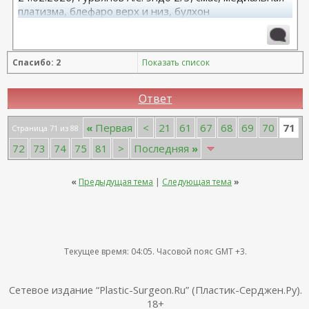
платизма, блефаро верх и низ, булхон
11.2025, липофилинг груди, Серозудинов
10.2024, 425 Motiva demi, Серозудинов
08.2015, allergan 240, 255. Аврамович А.Г., Клиника СЛ
Спасибо: 2
Показать список
(молодости и красоты)
Ответ
71
«
Первая
<
21
61
67
68
69
70
Страница 71 из 88
72
73
74
75
81
>
Последняя
»
«
Предыдущая тема
|
Следующая тема
»
Текущее время:
04:05
. Часовой пояс GMT +3.
Сетевое издание “Plastic-Surgeon.Ru” (Пластик-Серджен.Ру).
18+