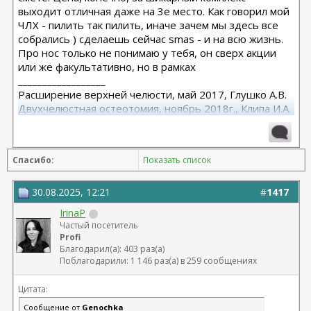
выходит отличная даже на 3е место. Как говорил мой
ЧЛХ - пилить так пилить, иначе зачем мы здесь все
собрались ) сделаешь сейчас smas - и на всю жизнь.
Про нос только не понимаю у тебя, он сверх акции
или же факультативно, но в рамках
__________________
Расширение верхней челюсти, май 2017, Глушко А.В.
Двухчелюстная остеотомия, ноябрь 2018г., Клипа И.А.
Маммопластика (подтяжка без имплантов с редукцией
1 груди), июль 2024, Дубовик А.В.
Спасибо:
Показать список
30.08.2025, 12:21
#
1417
IrinaP
Частый посетитель
Profi
Благодарил(а): 403 раз(а)
Поблагодарили: 1 146 раз(а) в 259 сообщениях
Цитата:
Сообщение от
Genochka