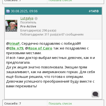
Спасибо: 7
Показать список
Бабикова М.А.
06.01.2026г. феморо пластика+липо ног - Бабикова
М.А.
30.08.2025, 09:06
#
1410
Lutgalya
Посетитель
Pro-Active
Благодарил(а): 296 раз(а)
Поблагодарили: 311 раз(а) в 67 сообщениях
@
IrinaP
, Сердечно поздравляю с победой!!!
@
Elle_n79
, @
Rose of Cairo
так же поздравляю с
призовыми местами.
И всё-таки доктор выбрал местных девочек, как я и
предполагала.
Да уж акция знатно поволновала. Эмоции прям
зашкаливают, как на американских горках. Для себя
ещё больше решила, что готова к операции.
Девочкам успешного преображения! Буду вместе с
вами переживать!
Спасибо: 7
Показать список