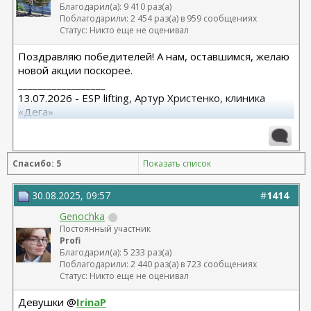
Благодарил(а): 9 410 раз(а)
Поблагодарили: 2 454 раз(а) в 959 сообщениях
Статус: Никто еще не оценивал
Поздравляю победителей! А нам, оставшимся, желаю
новой акции поскорее.
__________________
13.07.2026 - ESP lifting, Артур Христенко, клиника
«Дега»
8.07.2025 СМАС лифтиг с коротким рубцом,
субментальная пластика. Панов А.В.
15.10.25 Редукция с подтяжкой Варельджан С.Э.
Спасибо: 5
Показать список
30.08.2025, 09:57
#
1414
Genochka
Постоянный участник
Profi
Благодарил(а): 5 233 раз(а)
Поблагодарили: 2 440 раз(а) в 723 сообщениях
Статус: Никто еще не оценивал
Девушки @
IrinaP