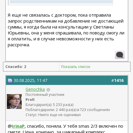
@
Elle_n79
,
Я еще не связалась с доктором, пока отправила
@
запрос родственникам на добавление не достающей
Rose of Cairo
суммы, я когда была на консультации у Светланы
, расскажите, пожалуйста, какой план действий, связались ли с
доктором?
Юрьевны, она у меня спрашивала, по поводу смогу ли
я оплатить, и в случае невозможности у них есть
рассрочка.
Спасибо: 2
Показать список
30.08.2025, 11:47
#
1416
Genochka
Постоянный участник
Profi
Благодарил(а): 5 233 раз(а)
Поблагодарили: 2 440 раз(а) в 723 сообщениях
Статус: Никто еще не оценивал
@
IrinaP
, спасибо, поняла. У тебя smas 2/3 включен по
смете. Цена, конечно, за шикарный комплекс