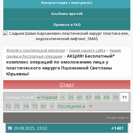
Консультация с most.plastic
Альбомы врачей
Правила и FAQ
Форум о пластической хирургии
Акции нашего сайта
Акции:
>
>
АКЦИЯ! Бесплатный*
скидки и бесплатные операции
>
комплекс операций по омоложению лица у
пластического хирурга Пшонкиной Светланы
Юрьевны!
Ответ
71
«
Первая
<
21
61
67
68
69
70
Страница 71 из 88
72
73
74
75
81
>
Последняя
»
Опции темы
29.08.2025, 23:02
#
1401