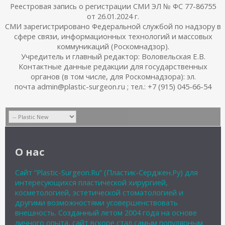
Реестровая запись о регистрации СМИ ЭЛ № ФС 77-86755
от 26.01.2024 г.
СМИ зарегистрировано Федеральной службой по надзору в
сфере связи, информационных технологий и массовых
коммуникаций (Роскомнадзор).
Учредитель и главный редактор: Воловельская Е.В.
Контактные данные редакции для государственных
органов (в том числе, для Роскомнадзора): эл.
почта admin@plastic-surgeon.ru ; тел.: +7 (915) 045-66-54
О нас
Сайт “Plastic-Surgeon.Ru” (Пластик-Серджен.Ру) для
интересующихся пластической хирургией,
косметологией, эстетической стоматологией и
другими возможностями усовершенствовать
внешность. Созданный летом 2004 года на основе
личного опыта, сайт вскоре стал самым популярным