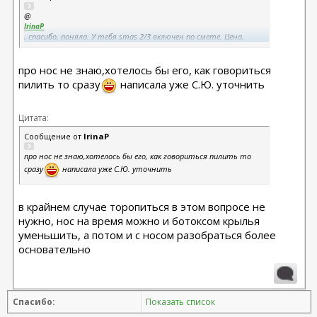
@
IrinaP
, спасибо, поняла. У тебя smas 2/3 включен по смете. Цена,
конечно, за шикарный комплекс выходит отличная даже на 3е
место. Как говорил мой ЧЛХ - пилить так пилить, иначе зачем
про нос не знаю,хотелось бы его, как говориться
мы здесь все собрались ) сделаешь сейчас smas - и на всю жизнь.
Про нос только не понимаю у тебя, он сверх акции или же
пилить то сразу
написала уже С.Ю. уточнить
факультативно, но в рамках
Цитата:
Сообщение от
IrinaP
про нос не знаю,хотелось бы его, как говориться пилить то
сразу
написала уже С.Ю. уточнить
в крайнем случае торопиться в этом вопросе не
нужно, нос на время можно и ботоксом крылья
уменьшить, а потом и с носом разобраться более
основательно
Спасибо:
Показать список