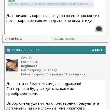
IrinaP
Ира, за 530 полный комплекс - подумай хорошо, прям хорошая
цена! Если есть доверие к доку - то, конечно, надо изыскивать
возможности! Удачи!
Да стоимость хорошая, вот уточню еще про кончик
носа, скорее он совсем отдельно по оплате идет
@
kolbi
Вот Да.. Лицо красивое, интересное! Очень хотелось бы, чтобы
тема велась
Спасибо: 2
Показать список
29.08.2025, 23:33
#
1403
Furi
Посетитель
Beginner+
Благодарил(а): 463 раз(а)
Поблагодарили: 242 раз(а) в 63 сообщениях
Девчонки-победительницы, поздравляю
!
С интересом буду следить за вашими
преображениями.
Выбор очень удивил, но с точки зрения результата -
логичный. Лица не сложные (мне кажется) и