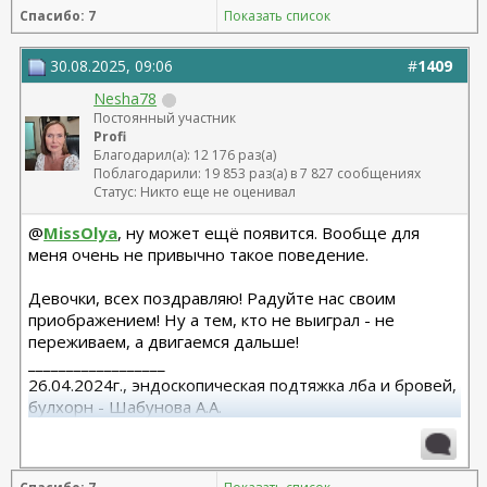
Спасибо: 7
Показать список
30.08.2025, 09:06
#
1409
Nesha78
Постоянный участник
Profi
Благодарил(а): 12 176 раз(а)
Поблагодарили: 19 853 раз(а) в 7 827 сообщениях
Статус: Никто еще не оценивал
@
MissOlya
, ну может ещё появится. Вообще для
меня очень не привычно такое поведение.
Девочки, всех поздравляю! Радуйте нас своим
приображением! Ну а тем, кто не выиграл - не
переживаем, а двигаемся дальше!
__________________
26.04.2024г., эндоскопическая подтяжка лба и бровей,
булхорн - Шабунова А.А.
06.12.2024г., бодилифт, липофилинг ягодиц, редукция
груди - Кондратьев Д.Г.
22.09.2025г. брахио пластика+торсопластика -