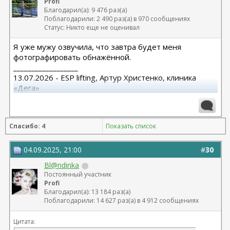
Profi
Благодарил(а): 9 476 раз(а)
Поблагодарили: 2 490 раз(а) в 970 сообщениях
Статус: Никто еще не оценивал
Я уже мужу озвучила, что завтра будет меня
фотографировать обнажённой.
__________________
13.07.2026 - ESP lifting, Артур Христенко, клиника
«Дега»
8.07.2025 СМАС лифтиг с коротким рубцом,
субментальная пластика. Панов А.В.
15.10.25 Редукция с подтяжкой Варельджан С.Э.
Спасибо: 4
Показать список
04.09.2025, 21:00
#
30
Bl@ndinka
Постоянный участник
Profi
Благодарил(а): 13 184 раз(а)
Поблагодарили: 14 627 раз(а) в 4 912 сообщениях
Цитата: