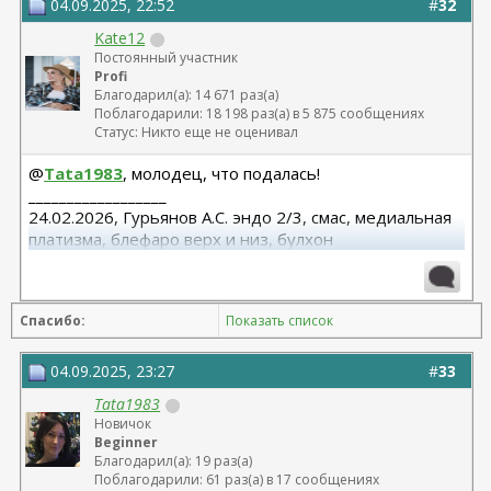
04.09.2025, 22:52
#
32
Kate12
Постоянный участник
Profi
Благодарил(а): 14 671 раз(а)
Поблагодарили: 18 198 раз(а) в 5 875 сообщениях
Статус: Никто еще не оценивал
@
Tata1983
, молодец, что подалась!
__________________
24.02.2026, Гурьянов А.С. эндо 2/3, смас, медиальная
платизма, блефаро верх и низ, булхон
11.2025, липофилинг груди, Серозудинов
10.2024, 425 Motiva demi, Серозудинов
08.2015, allergan 240, 255. Аврамович А.Г., Клиника СЛ
Спасибо:
Показать список
(молодости и красоты)
04.09.2025, 23:27
#
33
Tata1983
Новичок
Beginner
Благодарил(а): 19 раз(а)
Поблагодарили: 61 раз(а) в 17 сообщениях