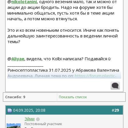
@
nikolotanini
, одного везения мало, так и можно от
акции до акции бродить. Надо на форуме хотя бы
минимально общаться, пусть хотя бы в теме акции
начать, а потом можно втянуться.
Это и ко всем новеньким относится. Иначе как понять
дальнейшую заинтересованность в ведении личной
темы?
@
Aliyae
, видела, что Kolbi написала? Подавайся☺
__________________
Риносептопластика 31.07.2025 у Абрамова Валентина
Андреевича. Личная тема по оп:
https://forum.plastic-
surgeon.ru/showthread.php?t=26038
Спасибо: 9
Показать список
04.09.2025, 20:08
#
29
Эйми
Постоянный участник