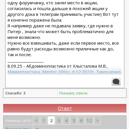
одну форумчанку, кто занял место в акции,
согласилась и пошла дальше в похожей акции у
другого дока в телеграм принимать участие) Вот тут
я конечно поражена была.
Я например даже не подавала заявку, где нужно в
Питер , знала что может быть проблематично для
меня возможно.
Нужно все взвешивать, даже если первое место, все
равно будут расходы возможно приличные как до,
так и после.
__________________
8.09.25 - Абдоминопластика от Хлысталова М.В.,
Маммопластика, Mentor 300cc, 6.12.2022г, Тимошенко
А.В.
Спасибо: 3
Показать список
Ответ
2
<
1
3
4
5
6
12
>
Страница 2 из 33