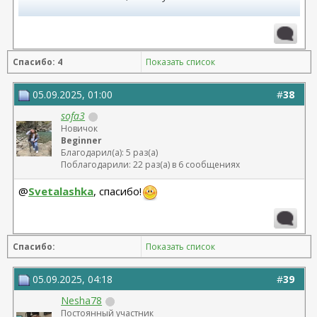
Липоскульптура, Липофилинг кистей, ягодиц -
07.08.2025 Соцкий Л.В.
Спасибо: 4
Показать список
05.09.2025, 01:00
#
38
sofa3
Новичок
Beginner
Благодарил(а): 5 раз(а)
Поблагодарили: 22 раз(а) в 6 сообщениях
@
Svetalashka
, спасибо!
Спасибо:
Показать список
05.09.2025, 04:18
#
39
Nesha78
Постоянный участник