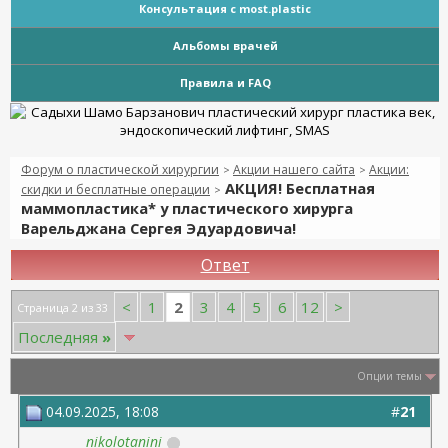
Консультация с most.plastic
Альбомы врачей
Правила и FAQ
Форум о пластической хирургии
Акции нашего сайта
Акции:
>
>
АКЦИЯ! Бесплатная
скидки и бесплатные операции
>
маммопластика* у пластического хирурга
Варельджана Сергея Эдуардовича!
Ответ
2
<
1
3
4
5
6
12
>
Страница 2 из 33
Последняя
»
Опции темы
04.09.2025, 18:08
#
21
nikolotanini