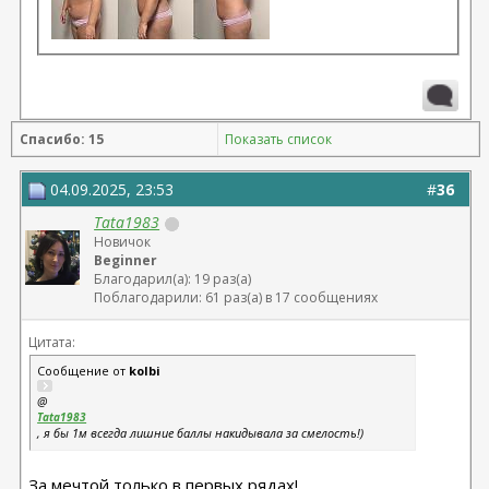
Спасибо: 15
Показать список
04.09.2025, 23:53
#
36
Tata1983
Новичок
Beginner
Благодарил(а): 19 раз(а)
Поблагодарили: 61 раз(а) в 17 сообщениях
Цитата:
Сообщение от
kolbi
@
Tata1983
, я бы 1м всегда лишние баллы накидывала за смелость!)
За мечтой только в первых рядах!