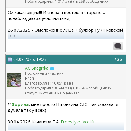
Поблагодарили: 1 017 раз(а) в 289 сообщениях
Ох какая акция!!! И снова я постою в стороне…
понаблюдаю за участницами)
__________________
26.07.2025 - Омоложение лица + булхорн у Янковской
Н.Л.
2013 г - Остеотомия (исправление ног) Баринов А.
(Волгоград)
04.09.2025, 19:27
#
26
AG.Sneginka
Постоянный участник
Profi
Благодарил(а): 10 051 раз(а)
Поблагодарили: 8 544 раз(а) в 2 948 сообщениях
Статус: Никто еще не оценивал
@
Зорина
, мне просто Пшонкина С.Ю. так сказала, я
думала так у всех)
__________________
30.04.2026 Качанова Т.А.
Freestyle facelift