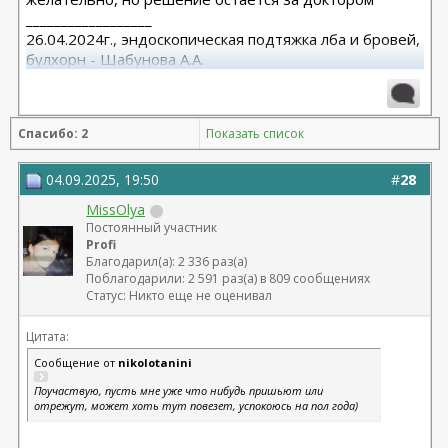
__________________
26.04.2024г., эндоскопическая подтяжка лба и бровей,
булхорн - Шабунова А.А.
06.12.2024г., бодилифт, липофилинг ягодиц, редукция
груди - Кондратьев Д.Г.
22.09.2025г. брахио пластика+торсопластика -
Спасибо: 2
Показать список
Бабикова М.А.
06.01.2026г. феморо пластика+липо ног - Бабикова
М.А.
04.09.2025, 19:50
#
28
MissOlya
Постоянный участник
Profi
Благодарил(а): 2 336 раз(а)
Поблагодарили: 2 591 раз(а) в 809 сообщениях
Статус: Никто еще не оценивал
Цитата:
Сообщение от
nikolotanini
Поучаствую, пусть мне уже что нибудь пришьют или
отрежут, может хоть тут повезет, успокоюсь на пол года)