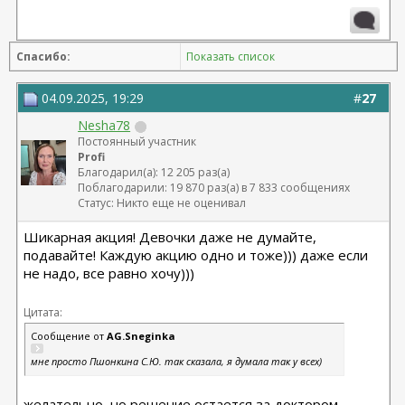
Абдомино 23.12.14 Козеличкин А.В. 04.06.2025
Подтяжка груди Осин М.А.
Спасибо:
Показать список
04.09.2025, 19:29
#
27
Nesha78
Постоянный участник
Profi
Благодарил(а): 12 205 раз(а)
Поблагодарили: 19 870 раз(а) в 7 833 сообщениях
Статус: Никто еще не оценивал
Шикарная акция! Девочки даже не думайте,
подавайте! Каждую акцию одно и тоже))) даже если
не надо, все равно хочу)))
Цитата:
Сообщение от
AG.Sneginka
мне просто Пшонкина С.Ю. так сказала, я думала так у всех)
желательно, но решение остается за доктором