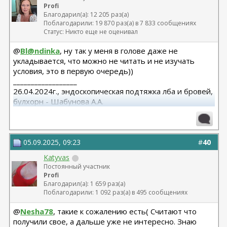
Profi
Благодарил(а): 12 205 раз(а)
Поблагодарили: 19 870 раз(а) в 7 833 сообщениях
Статус: Никто еще не оценивал
@
Bl@ndinka
, ну так у меня в голове даже не
укладывается, что можно не читать и не изучать
условия, это в первую очередь))
__________________
26.04.2024г., эндоскопическая подтяжка лба и бровей,
булхорн - Шабунова А.А.
06.12.2024г., бодилифт, липофилинг ягодиц, редукция
груди - Кондратьев Д.Г.
22.09.2025г. брахио пластика+торсопластика -
Бабикова М.А.
05.09.2025, 09:23
#
40
06.01.2026г. феморо пластика+липо ног - Бабикова
Katyvas
М.А.
Постоянный участник
Profi
Благодарил(а): 1 659 раз(а)
Поблагодарили: 1 092 раз(а) в 495 сообщениях
@
Nesha78
, такие к сожалению есть( Считают что
получили свое, а дальше уже не интересно. Знаю