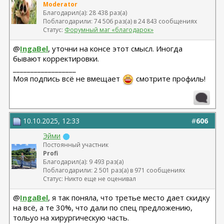
Moderator
Благодарил(а): 28 438 раз(а)
Поблагодарили: 74 506 раз(а) в 24 843 сообщениях
Статус:
Форумный маг «благодарок»
@
IngaBel
, уточни на консе этот смысл. Иногда
бывают корректировки.
__________________
Моя подпись всё не вмещает
смотрите профиль!
10.10.2025, 12:33
#
606
Эйми
Постоянный участник
Profi
Благодарил(а): 9 493 раз(а)
Поблагодарили: 2 501 раз(а) в 971 сообщениях
Статус: Никто еще не оценивал
@
IngaBel
, я так поняла, что третье место дает скидку
на всё, а те 30%, что дали по спец предложению,
тольуо на хирургическую часть.