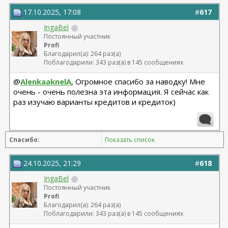
17.10.2025, 17:08
#
617
IngaBel
Постоянный участник
Profi
Благодарил(а): 264 раз(а)
Поблагодарили: 343 раз(а) в 145 сообщениях
@
AlenkaaknelA
, Огромное спасибо за наводку! Мне
очень - очень полезна эта информация. Я сейчас как
раз изучаю варианты кредитов и кредиток)
Спасибо:
Показать список
24.10.2025, 21:29
#
618
IngaBel
Постоянный участник
Profi
Благодарил(а): 264 раз(а)
Поблагодарили: 343 раз(а) в 145 сообщениях