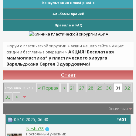
Консультация с most.plastic
Альбомы врачей
Правила и FAQ
Форум о пластической хирургии
Акции нашего сайта
Акции:
>
>
АКЦИЯ! Бесплатная
скидки и бесплатные операции
>
маммопластика* у пластического хирурга
Варельджана Сергея Эдуардовича!
Ответ
31
«
Первая
<
21
27
28
29
30
32
Страница 31 из 33
33
>
Опции темы
09.10.2025, 06:40
#
601
Nesha78
Постоянный участник