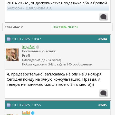
26.04.2024г., эндоскопическая подтяжка лба и бровей,
булхорн - Шабунова А.А.
06.12.2024г., бодилифт, липофилинг ягодиц, редукция
груди - Кондратьев Д.Г.
22.09.2025г. брахио пластика+торсопластика -
Спасибо: 2
Показать список
Бабикова М.А.
06.01.2026г. феморо пластика+липо ног - Бабикова
М.А.
10.10.2025, 10:47
#
604
IngaBel
Постоянный участник
Profi
Благодарил(а): 264 раз(а)
Поблагодарили: 343 раз(а) в 145 сообщениях
Я, предварительно, записалась на опи на 3 ноября.
Сегодня пойду на очную консультацию. Правда, я
теперь не понимаю смысла моего 3-го места)))
10.10.2025, 10:56
#
605
kolbi