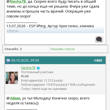
@
Nesha78
, да. Скорее всего буду писать в общей
теме, но до конца еще не решила. Вчера уже сдала
анализы и прошла часть врачей. Операция уже
совсем скоро!
__________________
13.07.2026 - ESP lifting, Артур Христенко, клиника
«Дега»
8.07.2025 СМАС лифтиг с коротким рубцом,
субментальная пластика. Панов А.В.
15.10.25 Редукция с подтяжкой Варельджан С.Э.
Спасибо: 2
Показать список
09.10.2025, 09:30
#
603
Nesha78
Постоянный участник
Profi
Благодарил(а): 12 212 раз(а)
Поблагодарили: 19 876 раз(а) в 7 838 сообщениях
Статус: Никто еще не оценивал
@
Эйми
, ух ты! Молодец! Конечно скоро, всего
неделя осталась))
__________________