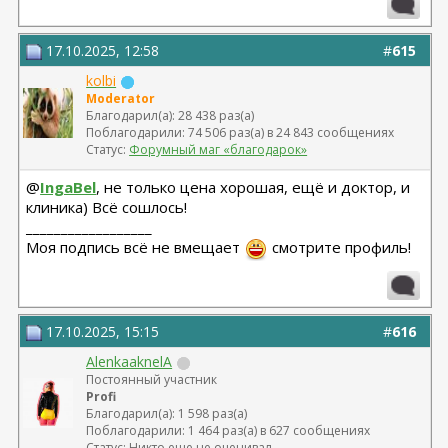
17.10.2025, 12:58
#
615
kolbi
Moderator
Благодарил(а): 28 438 раз(а)
Поблагодарили: 74 506 раз(а) в 24 843 сообщениях
Статус:
Форумный маг «благодарок»
@
IngaBel
, не только цена хорошая, ещё и доктор, и
клиника) Всё сошлось!
__________________
Моя подпись всё не вмещает
смотрите профиль!
17.10.2025, 15:15
#
616
AlenkaaknelA
Постоянный участник
Profi
Благодарил(а): 1 598 раз(а)
Поблагодарили: 1 464 раз(а) в 627 сообщениях
Статус: Никто еще не оценивал