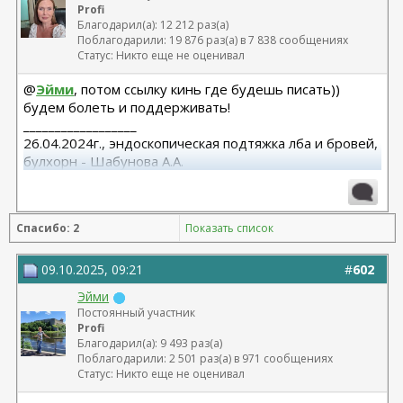
Profi
Благодарил(а): 12 212 раз(а)
Поблагодарили: 19 876 раз(а) в 7 838 сообщениях
Статус: Никто еще не оценивал
@
Эйми
, потом ссылку кинь где будешь писать))
будем болеть и поддерживать!
__________________
26.04.2024г., эндоскопическая подтяжка лба и бровей,
булхорн - Шабунова А.А.
06.12.2024г., бодилифт, липофилинг ягодиц, редукция
груди - Кондратьев Д.Г.
22.09.2025г. брахио пластика+торсопластика -
Спасибо: 2
Показать список
Бабикова М.А.
06.01.2026г. феморо пластика+липо ног - Бабикова
М.А.
09.10.2025, 09:21
#
602
Эйми
Постоянный участник
Profi
Благодарил(а): 9 493 раз(а)
Поблагодарили: 2 501 раз(а) в 971 сообщениях
Статус: Никто еще не оценивал