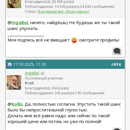
Благодарил(а): 28 438 раз(а)
Поблагодарили: 74 506 раз(а) в 24 843 сообщениях
Статус:
Форумный маг «благодарок»
@
IngaBel
, ничего, найдёшь) Не будешь же ты такой
шанс упускать.
__________________
Моя подпись всё не вмещает
смотрите профиль!
17.10.2025, 11:35
#
614
IngaBel
Постоянный участник
Profi
Благодарил(а): 264 раз(а)
Поблагодарили: 343 раз(а) в 145 сообщениях
@
kolbi
, Да, полностью согласна. Упустить такой шанс
было бы непростительной глупостью.
Делать мне всё равно надо: или сейчас по такой
хорошей цене или потом, но уже по полной!