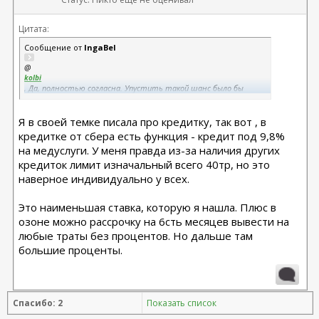
Цитата:
Сообщение от
IngaBel
@
kolbi
, Да, полностью согласна. Упустить такой шанс было бы
непростительной глупостью.
Делать мне всё равно надо: или сейчас по такой хорошей цене
Я в своей темке писала про кредитку, так вот , в
или потом, но уже по полной!
кредитке от сбера есть функция - кредит под 9,8%
на медуслуги. У меня правда из-за наличия других
кредиток лимит изначальный всего 40тр, но это
наверное индивидуально у всех.
Это наименьшая ставка, которую я нашла. Плюс в
озоне можно рассрочку на 6сть месяцев вывести на
любые траты без процентов. Но дальше там
большие проценты.
Спасибо: 2
Показать список