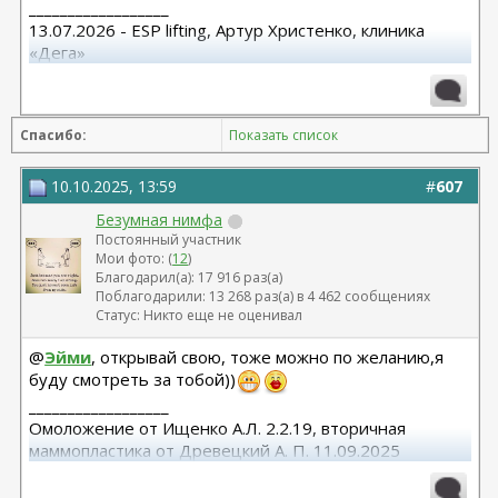
__________________
13.07.2026 - ESP lifting, Артур Христенко, клиника
«Дега»
8.07.2025 СМАС лифтиг с коротким рубцом,
субментальная пластика. Панов А.В.
15.10.25 Редукция с подтяжкой Варельджан С.Э.
Спасибо:
Показать список
10.10.2025, 13:59
#
607
Безумная нимфа
Постоянный участник
Мои фото: (
12
)
Благодарил(а): 17 916 раз(а)
Поблагодарили: 13 268 раз(а) в 4 462 сообщениях
Статус: Никто еще не оценивал
@
Эйми
, открывай свою, тоже можно по желанию,я
буду смотреть за тобой))
__________________
Омоложение от Ищенко А.Л. 2.2.19, вторичная
маммопластика от Древецкий А. П. 11.09.2025