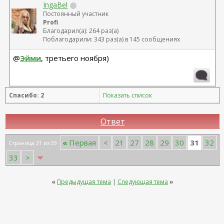
IngaBel
Постоянный участник
Profi
Благодарил(а): 264 раз(а)
Поблагодарили: 343 раз(а) в 145 сообщениях
@
Эйми
, третьего ноября)
Спасибо: 2
Показать список
Ответ
31
«
Первая
<
21
27
28
29
30
32
Страница 31 из 33
33
>
«
Предыдущая тема
|
Следующая тема
»