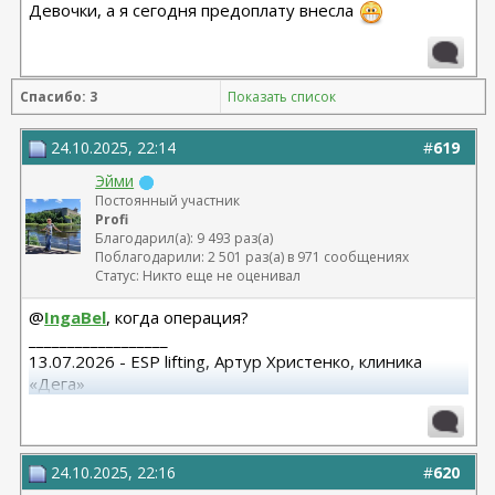
Девочки, а я сегодня предоплату внесла
Спасибо: 3
Показать список
24.10.2025, 22:14
#
619
Эйми
Постоянный участник
Profi
Благодарил(а): 9 493 раз(а)
Поблагодарили: 2 501 раз(а) в 971 сообщениях
Статус: Никто еще не оценивал
@
IngaBel
, когда операция?
__________________
13.07.2026 - ESP lifting, Артур Христенко, клиника
«Дега»
8.07.2025 СМАС лифтиг с коротким рубцом,
субментальная пластика. Панов А.В.
15.10.25 Редукция с подтяжкой Варельджан С.Э.
24.10.2025, 22:16
#
620