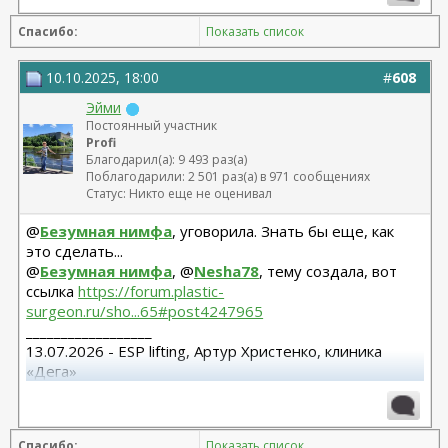
Спасибо:
Показать список
10.10.2025, 18:00
#
608
Эйми
Постоянный участник
Profi
Благодарил(а): 9 493 раз(а)
Поблагодарили: 2 501 раз(а) в 971 сообщениях
Статус: Никто еще не оценивал
@
Безумная нимфа
, уговорила. Знать бы еще, как
это сделать...
@
Безумная нимфа
, @
Nesha78
, тему создала, вот
ссылка
https://forum.plastic-
surgeon.ru/sho...65#post4247965
__________________
13.07.2026 - ESP lifting, Артур Христенко, клиника
«Дега»
8.07.2025 СМАС лифтиг с коротким рубцом,
субментальная пластика. Панов А.В.
15.10.25 Редукция с подтяжкой Варельджан С.Э.
Спасибо:
Показать список