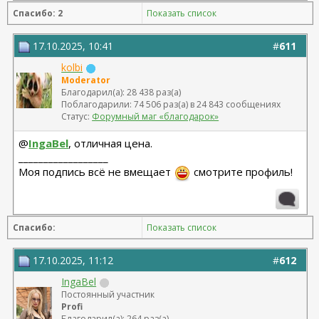
Спасибо: 2
Показать список
17.10.2025, 10:41
#
611
kolbi
Moderator
Благодарил(а): 28 438 раз(а)
Поблагодарили: 74 506 раз(а) в 24 843 сообщениях
Статус:
Форумный маг «благодарок»
@
IngaBel
, отличная цена.
__________________
Моя подпись всё не вмещает
смотрите профиль!
Спасибо:
Показать список
17.10.2025, 11:12
#
612
IngaBel
Постоянный участник
Profi
Благодарил(а): 264 раз(а)