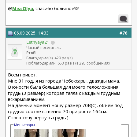
@
MissOlya
, спасибо большое🫶
06.09.2025, 14:33
#
76
Letnyaya21
Частый посетитель
Profi
Благодарил(а): 429 раз(а)
Поблагодарили: 653 раз(а) в 295 сообщениях
Всем привет.
Мне 31 год, я из города Чебоксары, дважды мама.
В юности была большая для моего телосложения
грудь (3 размер) которая таяла с каждым грудным
вскармливанием.
На данный момент ношу размер 70В(С), объем под
грудью соответственно 70 при росте 164см.
Снова хочу вернуть грудь.)
Миниатюры