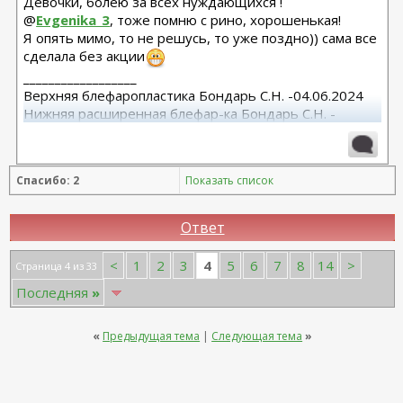
Девочки, болею за всех нуждающихся !
@
Evgenika_3
, тоже помню с рино, хорошенькая!
Я опять мимо, то не решусь, то уже поздно)) сама все
сделала без акции
__________________
Верхняя блефаропластика Бондарь С.Н. -04.06.2024
Нижняя расширенная блефар-ка Бондарь С.Н. -
11.02.2025
Смас лифтинг и эндо лба Силкина К.А.- 11.02.2025
Редукционная маммопластика Плегунова С.И.-
Спасибо: 2
Показать список
05.09.2025
Ответ
4
<
1
2
3
5
6
7
8
14
>
Страница 4 из 33
Последняя
»
«
Предыдущая тема
|
Следующая тема
»