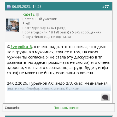
06.09.2025, 14:53
#
77
Kate12
Постоянный участник
Profi
Благодарил(а): 14 671 раз(а)
Поблагодарили: 18 198 раз(а) в 5 875 сообщениях
Статус: Никто еще не оценивал
@
Evgenika_3
, я очень рада, что ты поняла, что дело
не в груди, а в мужчинах, точнее в том, на каких
мужчин ты согласна. Я не стала эту дискуссию в тг
развивать, но здесь промолчать не смогла) это очень
здорово, что ты это осознаешь, а грудь будет, инфа
сотка) не может не быть, если сильно хочешь
__________________
24.02.2026, Гурьянов А.С. эндо 2/3, смас, медиальная
платизма, блефаро верх и низ, булхон
11.2025, липофилинг груди, Серозудинов
10.2024, 425 Motiva demi, Серозудинов
08.2015, allergan 240, 255. Аврамович А.Г., Клиника СЛ
Спасибо:
Показать список
(молодости и красоты)