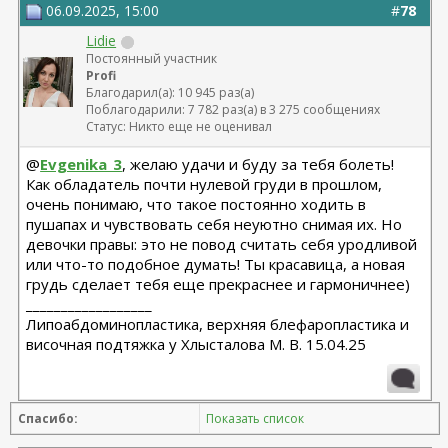
06.09.2025, 15:00
#
78
Lidie
Постоянный участник
Profi
Благодарил(а): 10 945 раз(а)
Поблагодарили: 7 782 раз(а) в 3 275 сообщениях
Статус: Никто еще не оценивал
@
Evgenika_3
, желаю удачи и буду за тебя болеть!
Как обладатель почти нулевой груди в прошлом,
очень понимаю, что такое постоянно ходить в
пушапах и чувствовать себя неуютно снимая их. Но
девочки правы: это не повод считать себя уродливой
или что-то подобное думать! Ты красавица, а новая
грудь сделает тебя еще прекраснее и гармоничнее)
__________________
Липоабдоминопластика, верхняя блефаропластика и
височная подтяжка у Хлысталова М. В. 15.04.25
Спасибо:
Показать список