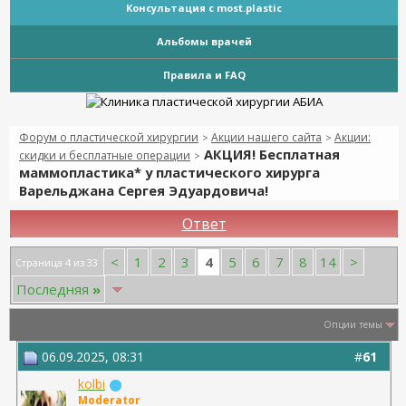
Консультация с most.plastic
Альбомы врачей
Правила и FAQ
Форум о пластической хирургии
Акции нашего сайта
Акции:
>
>
АКЦИЯ! Бесплатная
скидки и бесплатные операции
>
маммопластика* у пластического хирурга
Варельджана Сергея Эдуардовича!
Ответ
4
<
1
2
3
5
6
7
8
14
>
Страница 4 из 33
Последняя
»
Опции темы
06.09.2025, 08:31
#
61
kolbi
Moderator