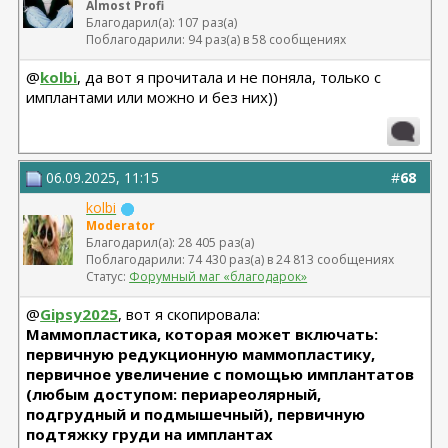
Almost Profi
Благодарил(а): 107 раз(а)
Поблагодарили: 94 раз(а) в 58 сообщениях
@
kolbi
, да вот я прочитала и не поняла, только с
имплантами или можно и без них))
06.09.2025, 11:15
#
68
kolbi
Moderator
Благодарил(а): 28 405 раз(а)
Поблагодарили: 74 430 раз(а) в 24 813 сообщениях
Статус:
Форумный маг «благодарок»
@
Gipsy2025
, вот я скопировала:
Маммопластика, которая может включать:
первичную редукционную маммопластику,
первичное увеличение с помощью имплантатов
(любым доступом: периареолярный,
подгрудный и подмышечный), первичную
подтяжку груди на имплантах