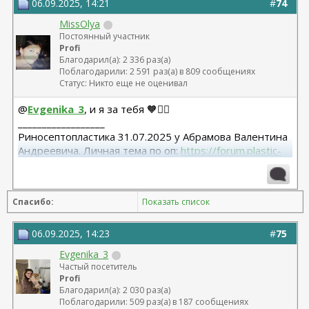
06.09.2025, 14:21
#
74
MissOlya
Постоянный участник
Profi
Благодарил(а): 2 336 раз(а)
Поблагодарили: 2 591 раз(а) в 809 сообщениях
Статус: Никто еще не оценивал
@
Evgenika_3
, и я за тебя 🧡✊🏻
__________________
Риносептопластика 31.07.2025 у Абрамова Валентина
Андреевича. Личная тема по оп:
https://forum.plastic-
surgeon.ru/showthread.php?t=26038
Спасибо:
Показать список
06.09.2025, 14:23
#
75
Evgenika_3
Частый посетитель
Profi
Благодарил(а): 2 030 раз(а)
Поблагодарили: 509 раз(а) в 187 сообщениях