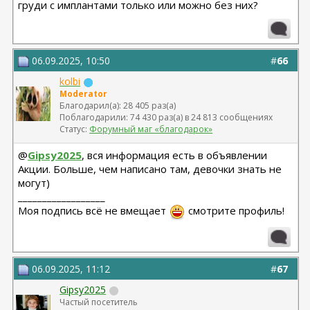
груди с имплантами только или можно без них?
06.09.2025, 10:50
#
66
kolbi
Moderator
Благодарил(а): 28 405 раз(а)
Поблагодарили: 74 430 раз(а) в 24 813 сообщениях
Статус:
Форумный маг «благодарок»
@
Gipsy2025
, вся информация есть в объявлении
Акции. Больше, чем написано там, девочки знать не
могут)
__________________
Моя подпись всё не вмещает
смотрите профиль!
06.09.2025, 11:12
#
67
Gipsy2025
Частый посетитель