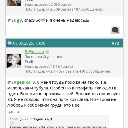
Благодарил(а): 2 030 раз(а)
Поблагодарили: 509 раз(а) в 187 сообщениях
@
Edgy
, спасибо🫶 и я очень надеюсь🙏
06.09.2025, 13:38
#
72
Bl@ndinka
Постоянный участник
Profi
Благодарил(а): 13 184 раз(а)
Поблагодарили: 14 627 раз(а) в 4 912 сообщениях
@
Evgenika_3
, у меня грудь похожа на твою. Т.е.
маленькая и тубула. Особенно в профиль так один в
один. Всю жизнь прожила с ней. Всю жизнь ношу пуш
ап. Я не говорю, что она прям красивая. Но чтобы не
любовь к себе из-за груди это нее...
Цитата:
Сообщение от
Evgenika_3
Я очень стесняюсь себя, своей груди, из-за чего у меня проблемы