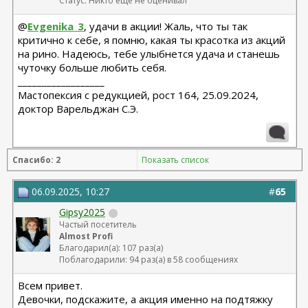
Статус: Никто еще не оценивал
@
Evgenika_3
, удачи в акции! Жаль, что ты так
критично к себе, я помню, какая ты красотка из акций
на рино. Надеюсь, тебе улыбнется удача и станешь
чуточку больше любить себя.
__________________
Мастопексия с редукцией, рост 164, 25.09.2024,
доктор Варельджан С.Э.
Спасибо: 2
Показать список
06.09.2025, 10:27
#
65
Gipsy2025
Частый посетитель
Almost Profi
Благодарил(а): 107 раз(а)
Поблагодарили: 94 раз(а) в 58 сообщениях
Всем привет.
Девочки, подскажите, а акция именно на подтяжку