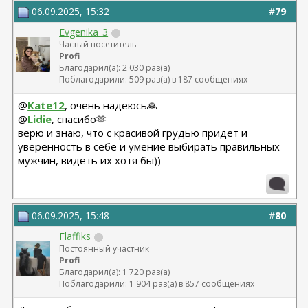
06.09.2025, 15:32
#
79
Evgenika_3
Частый посетитель
Profi
Благодарил(а): 2 030 раз(а)
Поблагодарили: 509 раз(а) в 187 сообщениях
@
Kate12
, очень надеюсь🙏
@
Lidie
, спасибо🫶
верю и знаю, что с красивой грудью придет и
уверенность в себе и умение выбирать правильных
мужчин, видеть их хотя бы))
06.09.2025, 15:48
#
80
Flaffiks
Постоянный участник
Profi
Благодарил(а): 1 720 раз(а)
Поблагодарили: 1 904 раз(а) в 857 сообщениях