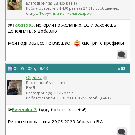
Благодарил(а): 28 405 раз(а)
Поблагодарили: 74 430 раз(а) в 24 813 сообщениях
Статус:
Форумный маг «благодарок»
@
Tata1983
, история по желанию. Если захочешь
дополнить, я добавлю)
__________________
Моя подпись всё не вмещает
смотрите профиль!
06.09.2025, 08:48
#
62
OlgaLaz
Постоянный участник
Profi
Благодарил(а): 1 175 раз(а)
Поблагодарили: 1 231 раз(а) в 455 сообщениях
@
Evgenika_3
, буду болеть за тебя!)
__________________
Риносептопластика 29.08.2025 Абрамов В.А.