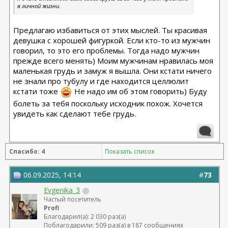
в личной жизни.
Предлагаю избавиться от этих мыслей. Ты красивая
девушка с хорошей фигуркой. Если кто-то из мужчин
говорил, то это его проблемы. Тогда надо мужчин
прежде всего менять) Моим мужчинам нравилась моя
маленькая грудь и замуж я вышла. Они кстати ничего
не знали про тубулу и где находится целлюлит
кстати тоже
Не надо им об этом говорить) Буду
болеть за тебя поскольку исходник похож. Хочется
увидеть как сделают тебе грудь.
Спасибо: 4
Показать список
06.09.2025, 14:14
#
73
Evgenika_3
Частый посетитель
Profi
Благодарил(а): 2 030 раз(а)
Поблагодарили: 509 раз(а) в 187 сообщениях