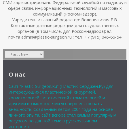
СМИ зарегистрировано Федеральной службой по надзору в
сфере связи, информационных технологий и массовых
коммуникаций (Роскомнадзор).
Учредитель и главный редактор: Воловельская Е.В.
Контактные данные редакции для государственных
органов (в том числе, для Роскомнадзора): эл.
почта admin@plastic-surgeon.ru ; тел.: +7 (915) 045-66-54
О нас
Сайт “Plastic-Surgeon.Ru” (Пластик-Серджен.Ру) для
интересующихся пластической хирургией,
косметологией, эстетической стоматологией и
другими возможностями усовершенствовать
внешность. Созданный летом 2004 года на основе
личного опыта, сайт вскоре стал самым популярным
ресурсом по данной теме в русскоязычном
интернете.