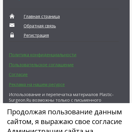
Главная страница
Обратная связь
Регистрация
Политика конфиденциальности
Пользовательское соглашение
Согласие
Реклама на нашем ресурсе
Использование и перепечатка материалов Plastic-
Surgeon.Ru возможны только с письменного
разрешения администрации и при наличии
Продолжая пользование данным
активной ссылки на источник.
сайтом, я выражаю свое согласие
Администрации сайта на