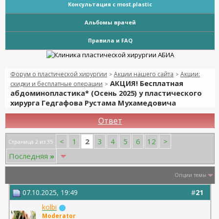
Консультация с most.plastic
Альбомы врачей
Правила и FAQ
Форум о пластической хирургии
Акции нашего сайта
Акции:
>
>
АКЦИЯ! Бесплатная
скидки и бесплатные операции
>
абдоминопластика* (Осень 2025) у пластического
хирурга Гедгафова Рустама Мухамедовича
Ответ
2
<
1
3
4
5
6
12
>
Страница 2 из 35
Последняя
»
Опции темы
07.10.2025, 19:49
#
21
kolbi
Moderator