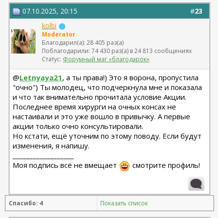
07.10.2025, 20:15
#
23
kolbi
Moderator
Благодарил(а): 28 405 раз(а)
Поблагодарили: 74 430 раз(а) в 24 813 сообщениях
Статус:
Форумный маг «благодарок»
@
Letnyaya21
, а ты права!) Это я ворона, пропустила
"очно") Ты молодец, что подчеркнула мне и показала
и что так внимательно прочитала условие Акции.
Последнее время хирурги на очных консах не
настаивали и это уже вошло в привычку. А первые
акции только очно консультировали.
Но кстати, ещё уточним по этому поводу. Если будут
изменения, я напишу.
__________________
Моя подпись всё не вмещает
смотрите профиль!
Спасибо: 4
Показать список