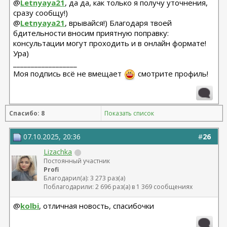
@
Letnyaya21
, да да, как только я получу уточнения,
сразу сообщу!)
@
Letnyaya21
, врывайся!) Благодаря твоей
бдительности вносим приятную поправку:
консультации могут проходить и в онлайн формате!
Ура)
__________________
Моя подпись всё не вмещает
смотрите профиль!
Спасибо: 8
Показать список
07.10.2025, 20:36
#
26
Lizachka
Постоянный участник
Profi
Благодарил(а): 3 273 раз(а)
Поблагодарили: 2 696 раз(а) в 1 369 сообщениях
@
kolbi
, отличная новость, спасибочки