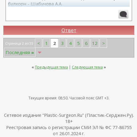
булхорн - Шабунова А.А.
06.12.2024г., бодилифт, липофилинг ягодиц, редукция
груди - Кондратьев Д.Г.
22.09.2025г. брахио пластика+торсопластика -
Бабикова М.А.
Ответ
06.01.2026г. феморо пластика+липо ног - Бабикова
М.А.
2
<
1
3
4
5
6
12
>
Страница 2 из 35
Последняя
»
«
Предыдущая тема
|
Следующая тема
»
Текущее время:
08:50
. Часовой пояс GMT +3.
Сетевое издание “Plastic-Surgeon.Ru” (Пластик-Серджен.Ру).
18+
Реестровая запись о регистрации СМИ ЭЛ № ФС 77-86755
от 26.01.2024 г.