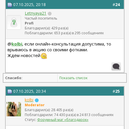
07.10.2025, 20:18
#
24
Letnyaya21
Частый посетитель
Profi
Благодарил(а): 429 раз(а)
Поблагодарили: 653 раз(а) в 295 сообщениях
@
kolbi
, если онлайн-консультация допустима, то
врываюсь в акцию со своими фотками.
Ждём новостей
Спасибо:
Показать список
07.10.2025, 20:34
#
25
kolbi
Moderator
Благодарил(а): 28 405 раз(а)
Поблагодарили: 74 430 раз(а) в 24 813 сообщениях
Статус:
Форумный маг «благодарок»