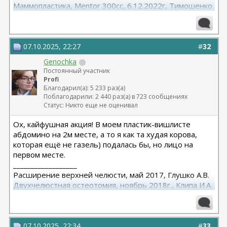
Маммопластика, Mentor 300cc, 6.12.2022г, Тимошенко
А.В.
07.10.2025, 22:27
#
32
Genochka
Постоянный участник
Profi
Благодарил(а): 5 233 раз(а)
Поблагодарили: 2 440 раз(а) в 723 сообщениях
Статус: Никто еще не оценивал
Ох, кайфушная акция! В моем пластик-вишлисте
абдомино на 2м месте, а то я как та худая корова,
которая ещё не газель) подалась бы, но лицо на
первом месте.
__________________
Расширение верхней челюсти, май 2017, Глушко А.В.
Двухчелюстная остеотомия, ноябрь 2018г., Клипа И.А.
Маммопластика (подтяжка без имплантов с редукцией
1 груди), июль 2024, Дубовик А.В.
07.10.2025, 22:34
#
33