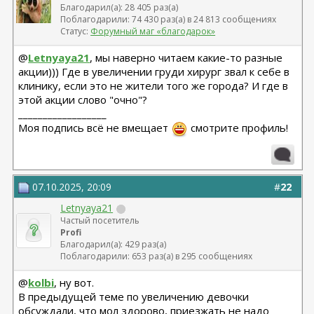
Благодарил(а): 28 405 раз(а)
Поблагодарили: 74 430 раз(а) в 24 813 сообщениях
Статус:
Форумный маг «благодарок»
@
Letnyaya21
, мы наверно читаем какие-то разные
акции))) Где в увеличении груди хирург звал к себе в
клинику, если это не жители того же города? И где в
этой акции слово "очно"?
__________________
Моя подпись всё не вмещает
смотрите профиль!
07.10.2025, 20:09
#
22
Letnyaya21
Частый посетитель
Profi
Благодарил(а): 429 раз(а)
Поблагодарили: 653 раз(а) в 295 сообщениях
@
kolbi
, ну вот.
В предыдущей теме по увеличению девочки
обсуждали, что мол здорово, приезжать не надо