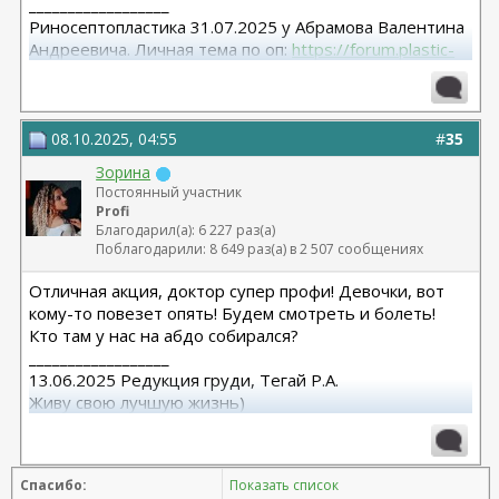
__________________
Риносептопластика 31.07.2025 у Абрамова Валентина
Андреевича. Личная тема по оп:
https://forum.plastic-
surgeon.ru/showthread.php?t=26038
08.10.2025, 04:55
#
35
Зорина
Постоянный участник
Profi
Благодарил(а): 6 227 раз(а)
Поблагодарили: 8 649 раз(а) в 2 507 сообщениях
Отличная акция, доктор супер профи! Девочки, вот
кому-то повезет опять! Будем смотреть и болеть!
Кто там у нас на абдо собирался?
__________________
13.06.2025 Редукция груди, Тегай Р.А.
Живу свою лучшую жизнь)
Спасибо:
Показать список