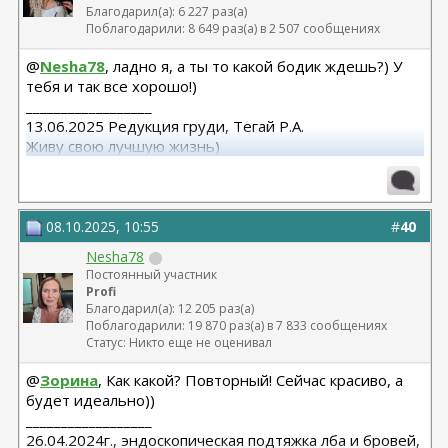
Благодарил(а): 6 227 раз(а)
Поблагодарили: 8 649 раз(а) в 2 507 сообщениях
@
Nesha78
, ладно я, а ты то какой бодик ждешь?) У
тебя и так все хорошо!)
__________________
13.06.2025 Редукция груди, Тегай Р.А.
Живу свою лучшую жизнь)
08.10.2025, 10:55
#
40
Nesha78
Постоянный участник
Profi
Благодарил(а): 12 205 раз(а)
Поблагодарили: 19 870 раз(а) в 7 833 сообщениях
Статус: Никто еще не оценивал
@
Зорина
, Как какой? Повторный! Сейчас красиво, а
будет идеально))
__________________
26.04.2024г., эндоскопическая подтяжка лба и бровей,