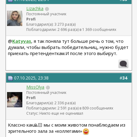
Lizachka
Постоянный участник
Profi
Благодарил(а): 3 273 раз(а)
Поблагодарили: 2 696 раз(а) в 1 369 сообщениях
@
Katyvas
, я так поняла тут больше речь о том, что
думали, чтобы выбрать победительниц, нужно будет
приехать претенденткам.И после этого выбирут.
07.10.2025, 23:38
#
34
MissOlya
Постоянный участник
Profi
Благодарил(а): 2 336 раз(а)
Поблагодарили: 2 591 раз(а) в 809 сообщениях
Статус: Никто еще не оценивал
Классно как🙏🏻 мы с моим животом понаблюдаем из
зрительного зала за «коллегами»