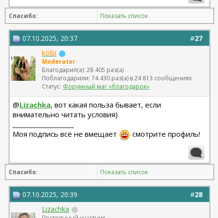
Спасибо:
Показать список
07.10.2025, 20:37
#
27
kolbi
Moderator
Благодарил(а): 28 405 раз(а)
Поблагодарили: 74 430 раз(а) в 24 813 сообщениях
Статус:
Форумный маг «благодарок»
@
Lizachka
, вот какая польза бывает, если
внимательно читать условия)
__________________
Моя подпись всё не вмещает
смотрите профиль!
Спасибо:
Показать список
07.10.2025, 20:39
#
28
Lizachka
Постоянный участник