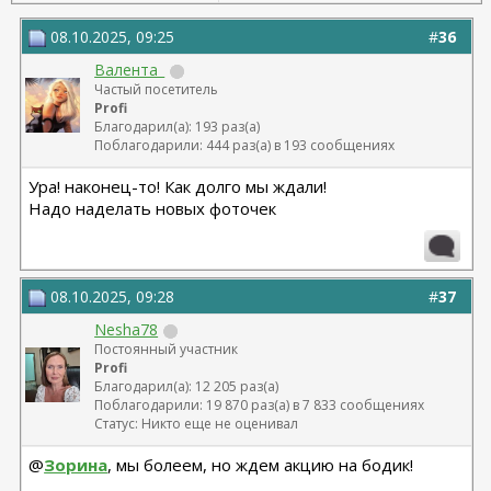
08.10.2025, 09:25
#
36
Валента_
Частый посетитель
Profi
Благодарил(а): 193 раз(а)
Поблагодарили: 444 раз(а) в 193 сообщениях
Ура! наконец-то! Как долго мы ждали!
Надо наделать новых фоточек
08.10.2025, 09:28
#
37
Nesha78
Постоянный участник
Profi
Благодарил(а): 12 205 раз(а)
Поблагодарили: 19 870 раз(а) в 7 833 сообщениях
Статус: Никто еще не оценивал
@
Зорина
, мы болеем, но ждем акцию на бодик!
__________________