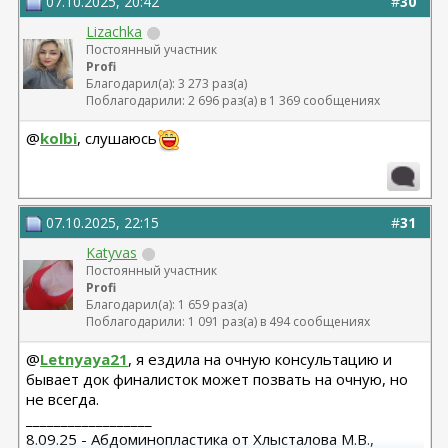
07.10.2025, 20:42
#
30
Lizachka
Постоянный участник
Profi
Благодарил(а): 3 273 раз(а)
Поблагодарили: 2 696 раз(а) в 1 369 сообщениях
@
kolbi
, слушаюсь
07.10.2025, 22:15
#
31
Katyvas
Постоянный участник
Profi
Благодарил(а): 1 659 раз(а)
Поблагодарили: 1 091 раз(а) в 494 сообщениях
@
Letnyaya21
, я ездила на очную консультацию и
бывает док финалисток может позвать на очную, но
не всегда.
__________________
8.09.25 - Абдоминопластика от Хлысталова М.В.,