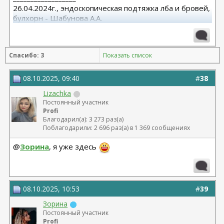
26.04.2024г., эндоскопическая подтяжка лба и бровей,
булхорн - Шабунова А.А.
06.12.2024г., бодилифт, липофилинг ягодиц, редукция
груди - Кондратьев Д.Г.
22.09.2025г. брахио пластика+торсопластика -
Спасибо: 3
Показать список
Бабикова М.А.
06.01.2026г. феморо пластика+липо ног - Бабикова
М.А.
08.10.2025, 09:40
#
38
Lizachka
Постоянный участник
Profi
Благодарил(а): 3 273 раз(а)
Поблагодарили: 2 696 раз(а) в 1 369 сообщениях
@
Зорина
, я уже здесь
08.10.2025, 10:53
#
39
Зорина
Постоянный участник
Profi