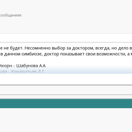
1 сообщениях
ше не будет. Несомненно выбор за доктором, всегда, но дело
 в данном симбиозе, доктор показывает свои возможности, а
улхорн - Шабунова А.А.
уди - Кондратьев Д.Г.
М.А.