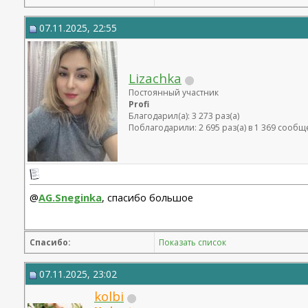
07.11.2025, 22:55
Lizachka
Постоянный участник
Profi
Благодарил(а): 3 273 раз(а)
Поблагодарили: 2 695 раз(а) в 1 369 сооб
@
AG.Sneginka
, спасибо большое
Спасибо:
Показать список
07.11.2025, 23:02
kolbi