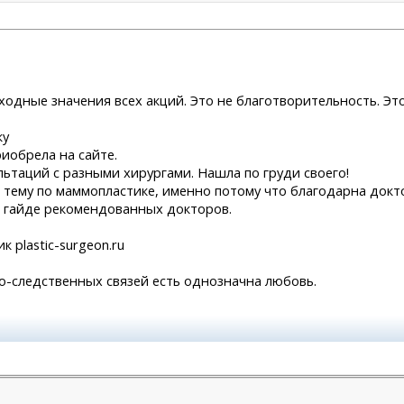
ходные значения всех акций. Это не благотворительность. Это
ку
иобрела на сайте.
ьтаций с разными хирургами. Нашла по груди своего!
тему по маммопластике, именно потому что благодарна докто
 в гайде рекомендованных докторов.
 plastic-surgeon.ru
о-следственных связей есть однозначна любовь.