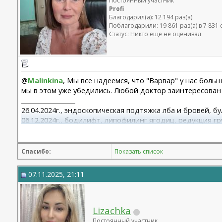
Постоянный участник
Profi
Благодарил(а): 12 194 раз(а)
Поблагодарили: 19 861 раз(а) в 7 83
Статус: Никто еще не оценивал
@
Malinkina
, Мы все надеемся, что "Варвар" у нас боль
мы в этом уже убедились. Любой доктор заинтересован
__________________
26.04.2024г., эндоскопическая подтяжка лба и бровей, б
06.12.2024г., бодилифт, липофилинг ягодиц, редукция гр
22.09.2025г. брахио пластика+торсопластика - Бабикова 
06.01.2026г. феморо пластика+липо ног - Бабикова М.А.
Спасибо:
Показать список
07.11.2025, 21:11
Lizachka
Постоянный участник