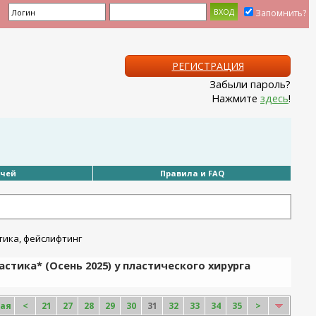
Запомнить?
РЕГИСТРАЦИЯ
Забыли пароль?
Нажмите
здесь
!
ачей
Правила и FAQ
тика* (Осень 2025) у пластического хирурга
ая
<
21
27
28
29
30
31
32
33
34
35
>