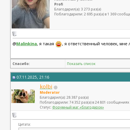
Profi
Благодарил(а): 3 273 раз(а)
Поблагодарили: 2 695 раз(а) в 1 369 сооб
@
Malinkina
, я такая
, я ответственный человек, мне 
Спасибо:
Показать список
07.11.2025, 21:16
kolbi
Moderator
Благодарил(а): 28 387 раз(а)
Поблагодарили: 74 352 раз(а) в 24 801 сообщениях
Статус:
Форумный маг «благодарок»
Цитата: