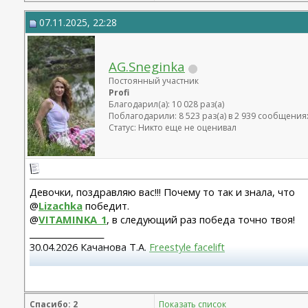
07.11.2025, 22:28
AG.Sneginka
Постоянный участник
Profi
Благодарил(а): 10 028 раз(а)
Поблагодарили: 8 523 раз(а) в 2 939 сообщения
Статус: Никто еще не оценивал
Девочки, поздравляю вас!!! Почему то так и знала, что
@
Lizachka
победит.
@
VITAMINKA_1
, в следующий раз победа точно твоя!
__________________
30.04.2026 Качанова Т.А.
Freestyle facelift
Абдомино 23.12.14 Козеличкин А.В. 04.06.2025 Подтяжка 
Спасибо: 2
Показать список