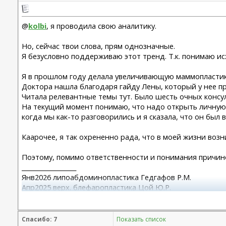
@
kolbi
, я проводила свою аналитику.
Но, сейчас твои слова, прям однозначные.
Я безусловно поддерживаю этот тренд. Т.к. понимаю ис
Я в прошлом году делала увеличивающую маммопласти
Доктора нашла благодаря гайду Лены, который у нее пр
Читала релевантные темы тут. Было шесть очных консул
На текущий момент понимаю, что надо открыть личную 
когда мы как-то разговорились и я сказала, что он был
Каарочее, я так охрененно рада, что в моей жизни возник
Поэтому, помимо ответственности и понимания причин
__________________
Янв2026 липоабдоминопластика Гедгафов Р.М.
Апр2025 верх. блефаропластика Цой Ю.Р.
Авг2024 увелич.маммопластика Сафонов М.С.
Спасибо: 7
Показать список