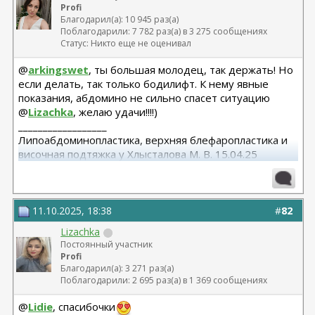
Profi
Благодарил(а): 10 945 раз(а)
Поблагодарили: 7 782 раз(а) в 3 275 сообщениях
Статус: Никто еще не оценивал
@
arkingswet
, ты большая молодец, так держать! Но
если делать, так только бодилифт. К нему явные
показания, абдомино не сильно спасет ситуацию
@
Lizachka
, желаю удачи!!!!)
__________________
Липоабдоминопластика, верхняя блефаропластика и
височная подтяжка у Хлысталова М. В. 15.04.25
11.10.2025, 18:38
#
82
Lizachka
Постоянный участник
Profi
Благодарил(а): 3 271 раз(а)
Поблагодарили: 2 695 раз(а) в 1 369 сообщениях
@
Lidie
, спасибочки