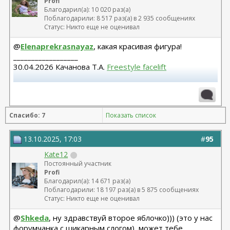
Profi
Благодарил(а): 10 020 раз(а)
Поблагодарили: 8 517 раз(а) в 2 935 сообщениях
Статус: Никто еще не оценивал
@
Elenaprekrasnayaz
, какая красивая фигура!
__________________
30.04.2026 Качанова Т.А.
Freestyle facelift
Абдомино 23.12.14 Козеличкин А.В. 04.06.2025
Подтяжка груди Осин М.А.
Спасибо: 7
Показать список
13.10.2025, 17:03
#
95
Kate12
Постоянный участник
Profi
Благодарил(а): 14 671 раз(а)
Поблагодарили: 18 197 раз(а) в 5 875 сообщениях
Статус: Никто еще не оценивал
@
Shkeda
, ну здравствуй второе яблочко))) (это у нас
форумчанка с шикарным слогом), может тебе