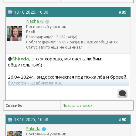
13.10.2025, 10:36
#
89
Nesha78
Постоянный участник
Profi
Благодарил(а): 12 182 раз(а)
Поблагодарили: 19 857 раз(а) в 7 828 сообщениях
Статус: Никто еще не оценивал
@
Shkeda
, это ж хорошо, мы очень любим
общительных))
__________________
26.04.2024г., эндоскопическая подтяжка лба и бровей,
булхорн - Шабунова А.А.
06.12.2024г., бодилифт, липофилинг ягодиц, редукция
груди - Кондратьев Д.Г.
22.09.2025г. брахио пластика+торсопластика -
Спасибо:
Показать список
Бабикова М.А.
06.01.2026г. феморо пластика+липо ног - Бабикова
М.А.
13.10.2025, 10:58
#
90
Shkeda
Постоянный участник