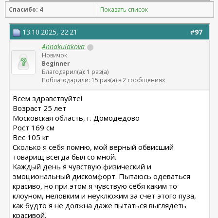
Спасибо: 4
Показать список
13.10.2025, 22:21
#
97
Annakulakova
Новичок
Beginner
Благодарил(а): 1 раз(а)
Поблагодарили: 15 раз(а) в 2 сообщениях
Всем здравствуйте!
Возраст 25 лет
Московская область, г. Домодедово
Рост 169 см
Вес 105 кг
Сколько я себя помню, мой верный обвисший
товарищ всегда был со мной.
Каждый день я чувствую физический и
эмоциональный дискомфорт. Пытаюсь одеваться
красиво, но при этом я чувствую себя каким то
клоуном, неловким и неуклюжим за счет этого пуза,
как будто я не должна даже пытаться выглядеть
красивой.