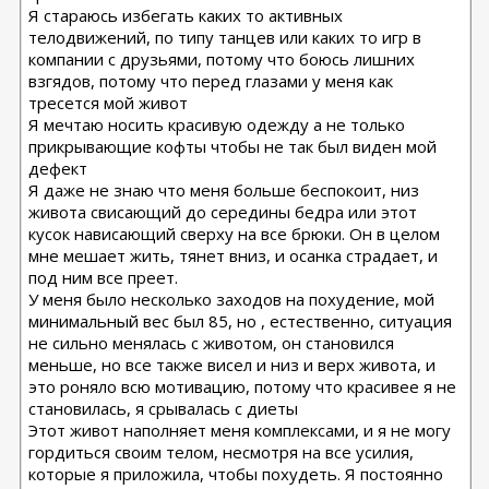
Я стараюсь избегать каких то активных
телодвижений, по типу танцев или каких то игр в
компании с друзьями, потому что боюсь лишних
взгядов, потому что перед глазами у меня как
тресется мой живот
Я мечтаю носить красивую одежду а не только
прикрывающие кофты чтобы не так был виден мой
дефект
Я даже не знаю что меня больше беспокоит, низ
живота свисающий до середины бедра или этот
кусок нависающий сверху на все брюки. Он в целом
мне мешает жить, тянет вниз, и осанка страдает, и
под ним все преет.
У меня было несколько заходов на похудение, мой
минимальный вес был 85, но , естественно, ситуация
не сильно менялась с животом, он становился
меньше, но все также висел и низ и верх живота, и
это роняло всю мотивацию, потому что красивее я не
становилась, я срывалась с диеты
Этот живот наполняет меня комплексами, и я не могу
гордиться своим телом, несмотря на все усилия,
которые я приложила, чтобы похудеть. Я постоянно