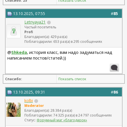
Спасибо: 25
Показать список
13.10.2025, 07:55
#
85
Letnyaya21
Частый посетитель
Profi
Благодарил(а): 429 раз(а)
Поблагодарили: 653 раз(а) в 295 сообщениях
@
Shkeda
, история класс, вам надо задуматься над
написанием постов/статей.))
Спасибо:
Показать список
13.10.2025, 09:31
#
86
kolbi
Moderator
Благодарил(а): 28 384 раз(а)
Поблагодарили: 74 325 раз(а) в 24 797 сообщениях
Статус:
Форумный маг «благодарок»