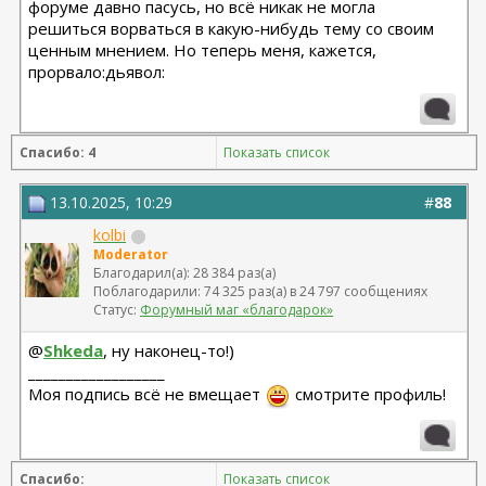
форуме давно пасусь, но всё никак не могла
решиться ворваться в какую-нибудь тему со своим
ценным мнением. Но теперь меня, кажется,
прорвало:дьявол:
Спасибо: 4
Показать список
13.10.2025, 10:29
#
88
kolbi
Moderator
Благодарил(а): 28 384 раз(а)
Поблагодарили: 74 325 раз(а) в 24 797 сообщениях
Статус:
Форумный маг «благодарок»
@
Shkeda
, ну наконец-то!)
__________________
Моя подпись всё не вмещает
смотрите профиль!
Спасибо:
Показать список