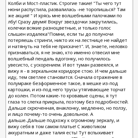
Колби и Мост-пластик. Строгие такие! "Ты чего тут
нюни распустила, развалилась -не торопишься? Там
же акция! " И хрясь мне волшебными палочками по
лбу! Сразу двумя! Вокруг звездочки закрутились,
колечки всякие разноцветные, и только голос
слышен издалека"Помни, если ты до полуночи
потеряешь стринги, никто их на лестнице не найдет
и натянуть на тебя не прискачет". И, знаете, неловко
признаваться, я не знаю, кто именно отвесил мне
волшебный пендаль вдогонку, но получилось
увесисто, с ускорением. И вот туман развеялся, и
вижу я - в зеркальном коридоре стою. И чем дальше
иду, тем светлее становится. Сначала отражение в
полумраке безформенное такое, в мешке из-под
картошки, и из-под него трусы утягивающие торчат
до колен. Потом какие-то кровавые сцены, я тут
глаза то слегка прикрыла, поэтому без подробностей.
Дальше скрюченная, внаклонку, медленно, но ползу,
и лицо почему-то очень довольное. А
дальше..Дальше подхожу к огромному зеркалу, и
вижу себя в том самом платье! С животиком
аккуратным и даже талия есть! Тут вспыхивает