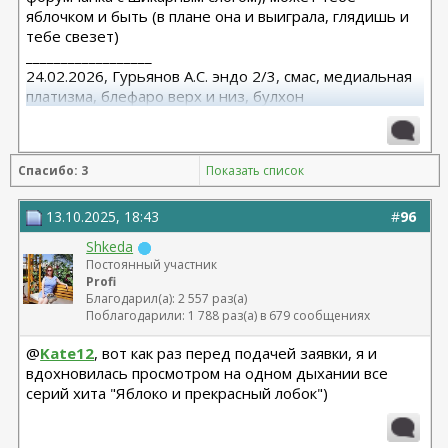
яблочком и быть (в плане она и выиграла, глядишь и
тебе свезет)
__________________
24.02.2026, Гурьянов А.С. эндо 2/3, смас, медиальная
платизма, блефаро верх и низ, булхон
11.2025, липофилинг груди, Серозудинов
10.2024, 425 Motiva demi, Серозудинов
08.2015, allergan 240, 255. Аврамович А.Г., Клиника СЛ
Спасибо: 3
Показать список
(молодости и красоты)
13.10.2025, 18:43
#
96
Shkeda
Постоянный участник
Profi
Благодарил(а): 2 557 раз(а)
Поблагодарили: 1 788 раз(а) в 679 сообщениях
@
Kate12
, вот как раз перед подачей заявки, я и
вдохновилась просмотром на одном дыхании все
серий хита "Яблоко и прекрасный лобок")