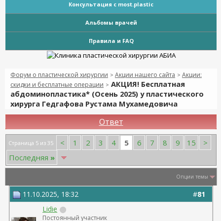
Консультация с most.plastic
Альбомы врачей
Правила и FAQ
Форум о пластической хирургии
Акции нашего сайта
Акции:
>
>
АКЦИЯ! Бесплатная
скидки и бесплатные операции
>
абдоминопластика* (Осень 2025) у пластического
хирурга Гедгафова Рустама Мухамедовича
Ответ
5
<
1
2
3
4
6
7
8
9
15
>
Страница 5 из 35
Последняя
»
Опции темы
11.10.2025, 18:32
#
81
Lidie
Постоянный участник