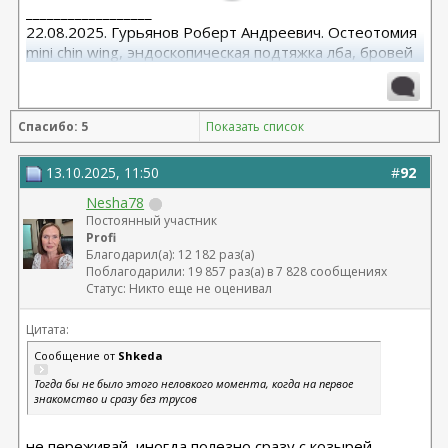
__________________
22.08.2025. Гурьянов Роберт Андреевич. Остеотомия
mini chin wing, эндоскопическая подтяжка лба, бровей
и средней зоны лица. Трансконъюктивальная
блефаропластика нижних век.
27.02.2026. Гурьянов Р. А. Блефаропластика верхних
Спасибо: 5
Показать список
век. Липофилинг скул и носогубных складок.
13.10.2025, 11:50
#
92
Nesha78
Постоянный участник
Profi
Благодарил(а): 12 182 раз(а)
Поблагодарили: 19 857 раз(а) в 7 828 сообщениях
Статус: Никто еще не оценивал
Цитата:
Сообщение от
Shkeda
Тогда бы не было этого неловкого момента, когда на первое
знакомство и сразу без трусов
не переживай, иногда полезно сразу с козырей