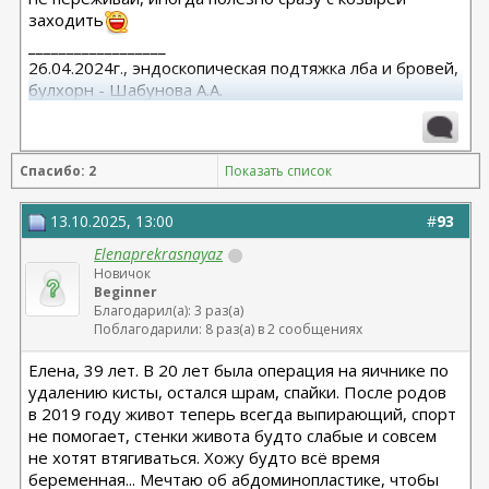
заходить
__________________
26.04.2024г., эндоскопическая подтяжка лба и бровей,
булхорн - Шабунова А.А.
06.12.2024г., бодилифт, липофилинг ягодиц, редукция
груди - Кондратьев Д.Г.
22.09.2025г. брахио пластика+торсопластика -
Спасибо: 2
Показать список
Бабикова М.А.
06.01.2026г. феморо пластика+липо ног - Бабикова
М.А.
13.10.2025, 13:00
#
93
Elenaprekrasnayaz
Новичок
Beginner
Благодарил(а): 3 раз(а)
Поблагодарили: 8 раз(а) в 2 сообщениях
Елена, 39 лет. В 20 лет была операция на яичнике по
удалению кисты, остался шрам, спайки. После родов
в 2019 году живот теперь всегда выпирающий, спорт
не помогает, стенки живота будто слабые и совсем
не хотят втягиваться. Хожу будто всё время
беременная... Мечтаю об абдоминопластике, чтобы