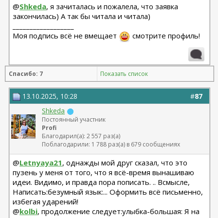
@
Shkeda
, я зачиталась и пожалела, что заявка
закончилась) А так бы читала и читала)
__________________
Моя подпись всё не вмещает
смотрите профиль!
Спасибо: 7
Показать список
13.10.2025, 10:28
#
87
Shkeda
Постоянный участник
Profi
Благодарил(а): 2 557 раз(а)
Поблагодарили: 1 788 раз(а) в 679 сообщениях
@
Letnyaya21
, однажды мой друг сказал, что это
пузень у меня от того, что я всё-время вынашиваю
идеи. Видимо, и правда пора пописать. .. Всмысле,
Написать:безумный язык:... Оформить всё письменно,
избегая ударений!
@
kolbi
, продолжение следует:улыбка-большая: Я на