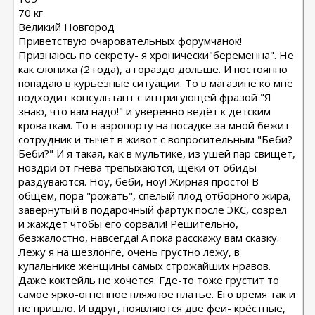
70 кг
Великий Новгород
Приветствую очаровательных форумчанок!
Признаюсь по секрету- я хронически"беременна". Не
как слониха (2 года), а гораздо дольше. И постоянно
попадаю в курьезные ситуации. То в магазине ко мне
подходит консультант с интригующей фразой "Я
знаю, что вам надо!" и уверенно ведёт к детским
кроваткам. То в аэропорту на посадке за мной бежит
сотрудник и тычет в живот с вопросительным "Беби?
Беби?" И я такая, как в мультике, из ушей пар свищет,
ноздри от гнева трепыхаются, щеки от обиды
раздуваются. Ноу, беби, ноу! Жирная просто! В
общем, пора "рожать", спелый плод отборного жира,
завернутый в подарочный фартук после ЭКС, созрел
и жаждет чтобы его сорвали! Решительно,
безжалостно, навсегда! А пока расскажу вам сказку.
Лежу я на шезлонге, очень грустно лежу, в
купальнике женщины самых строжайших нравов.
Даже коктейль не хочется. Где-то тоже грустит то
самое ярко-огненное пляжное платье. Его время так и
не пришло. И вдруг, появляются две феи- крëстные,