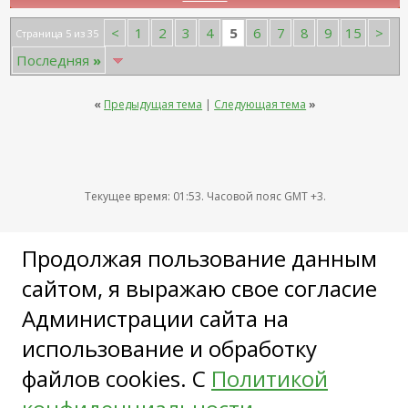
5
<
1
2
3
4
6
7
8
9
15
>
Страница 5 из 35
Последняя
»
«
Предыдущая тема
|
Следующая тема
»
Текущее время:
01:53
. Часовой пояс GMT +3.
Сетевое издание “Plastic-Surgeon.Ru” (Пластик-Серджен.Ру).
Продолжая пользование данным
18+
сайтом, я выражаю свое согласие
Реестровая запись о регистрации СМИ ЭЛ № ФС 77-86755
от 26.01.2024 г.
Администрации сайта на
СМИ зарегистрировано Федеральной службой по надзору в
сфере связи, информационных технологий и массовых
использование и обработку
коммуникаций (Роскомнадзор).
файлов cookies. С
Политикой
Учредитель и главный редактор: Воловельская Е.В.
Контактные данные редакции для государственных