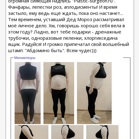
огромная сияющая надпись "Plastic-surgeon.ru".
Фанфары, лепестки роз, аплодисменты! И время
застыло, ему ведь ещё ждать, пока оно настанет...
Тем временем, уставший Дед Мороз рассматривал
моё личное дело. Хм, говоришь хорошо себя вела в
этом году? Ладно, вот тебе подарки - дренажные
трубочки, одноразовые пеленки, хлоргикседина
ящик. Радуйся! И громко припечатал свой волшебный
штамп: "Абдомино быть". Всем чудес)))
Миниатюры