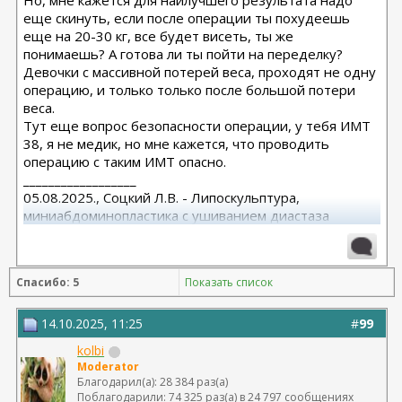
Но, мне кажется для наилучшего результата надо
еще скинуть, если после операции ты похудеешь
еще на 20-30 кг, все будет висеть, ты же
понимаешь? А готова ли ты пойти на переделку?
Девочки с массивной потерей веса, проходят не одну
операцию, и только только после большой потери
веса.
Тут еще вопрос безопасности операции, у тебя ИМТ
38, я не медик, но мне кажется, что проводить
операцию с таким ИМТ опасно.
__________________
05.08.2025., Соцкий Л.В. - Липоскульптура,
миниабдоминопластика с ушиванием диастаза
Спасибо: 5
Показать список
14.10.2025, 11:25
#
99
kolbi
Moderator
Благодарил(а): 28 384 раз(а)
Поблагодарили: 74 325 раз(а) в 24 797 сообщениях