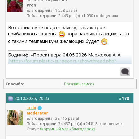
Profi
Благодарил(а): 1 558 раз(а)
Поблагодарили: 2 449 раз(а) в 1 090 сообщениях
Вот стоило мне подать заявку, так аж трое
прибавилось за день.
пора закрывать акцию, а то
с такими темпами куча желающих будет
__________________
Бодилифт-Проект вера 04.05.2026 Маржохов А. А.
 https://forum.plastic-surgeon.ru/showthread.php?
t=27341 
Грудь - ментор 325 сс+ высокий профиль.База 11,5 от
06.04.2023
Спасибо:
Показать список
Липосакция подбородка 18.12.2023
20.10.2025, 20:33
#
170
kolbi
Moderator
Благодарил(а): 28 415 раз(а)
Поблагодарили: 74 437 раз(а) в 24 818 сообщениях
Статус:
Форумный маг «благодарок»