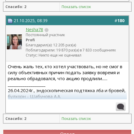
Спасибо: 2
Показать список
21.10.2025, 08:39
#
180
Nesha78
Постоянный участник
Profi
Благодарил(а): 12 205 раз(а)
Поблагодарили: 19 870 раз(а) в 7 833 сообщениях
Статус: Никто еще не оценивал
Очень жаль тех, кто хотел участвовать, но не смог в
силу объективных причин подать заявку вовремя и
реально обрадовался, что акцию продлили......
__________________
26.04.2024г., эндоскопическая подтяжка лба и бровей,
булхорн - Шабунова А.А.
06.12.2024г., бодилифт, липофилинг ягодиц, редукция
груди - Кондратьев Д.Г.
22.09.2025г. брахио пластика+торсопластика -
Спасибо: 2
Показать список
Бабикова М.А.
06.01.2026г. феморо пластика+липо ног - Бабикова
М.А.