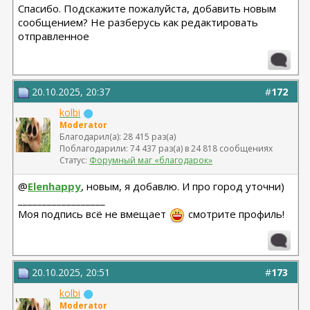
Спасибо. Подскажите пожалуйста, добавить новым
сообщением? Не разберусь как редактировать
отправленное
20.10.2025, 20:37
#
172
kolbi
Moderator
Благодарил(а): 28 415 раз(а)
Поблагодарили: 74 437 раз(а) в 24 818 сообщениях
Статус:
Форумный маг «благодарок»
@
Elenhappy
, новым, я добавлю. И про город уточни)
__________________
Моя подпись всё не вмещает
смотрите профиль!
20.10.2025, 20:51
#
173
kolbi
Moderator