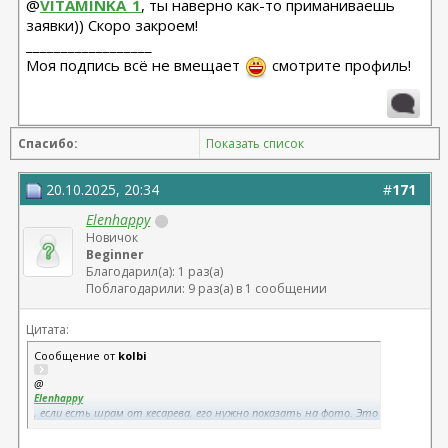
@
VITAMINKA_1
, ты наверно как-то приманиваешь
заявки)) Скоро закроем!
__________________
Моя подпись всё не вмещает
смотрите профиль!
Спасибо:
Показать список
20.10.2025, 20:34
#
171
Elenhappy
Новичок
Beginner
Благодарил(а): 1 раз(а)
Поблагодарили: 9 раз(а) в 1 сообщении
Цитата:
Сообщение от
kolbi
@
Elenhappy
, если есть шрам от кесарева, его нужно показать на фото. Это
указано в требованиях к фото.