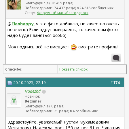
Благодарил(а): 28 415 раз(а)
Поблагодарили: 74 437 раз(а) в 24 818 сообщениях
Статус:
Форумный маг «благодарок»
@
Elenhappy
, я это фото добавлю, но качество очень
не очень) Если вдруг выиграешь, то качеством фото
надо будет заняться особо)
__________________
Моя подпись всё не вмещает
смотрите профиль!
Спасибо:
Показать список
20.10.2025, 22:19
#
174
Nadezhd
Новичок
Beginner
Благодарил(а): 0 раз(а)
Поблагодарили: 21 раз(а) в 4 сообщениях
Здравствуйте, уважаемый Рустам Мухамедович!
Меня зовут Надежда, рост 159 см, вес 61 кг, Чувашия