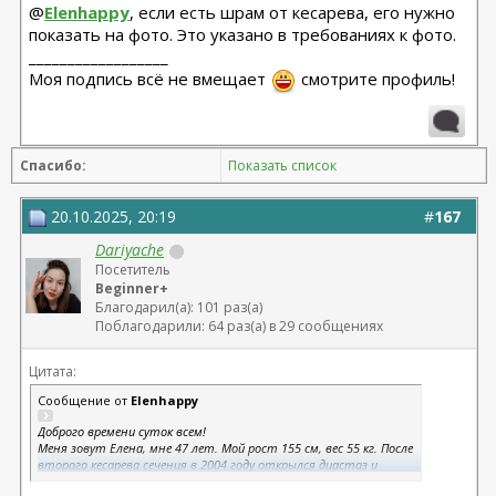
@
Elenhappy
, если есть шрам от кесарева, его нужно
показать на фото. Это указано в требованиях к фото.
__________________
Моя подпись всё не вмещает
смотрите профиль!
Спасибо:
Показать список
20.10.2025, 20:19
#
167
Dariyache
Посетитель
Beginner+
Благодарил(а): 101 раз(а)
Поблагодарили: 64 раз(а) в 29 сообщениях
Цитата:
Сообщение от
Elenhappy
Доброго времени суток всем!
Меня зовут Елена, мне 47 лет. Мой рост 155 см, вес 55 кг. После
второго кесарева сечения в 2004 году открылся диастаз и
грыжа. Слабые мышцы живота не получается укрепить никак,