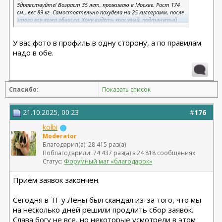
Здравствуйте! Возраст 35 лет, проживаю в Москве. Рост 174
см., вес 89 кг. Самостоятельно похудела на 25 килограмм, после
этого вся кожа обвисла. Хочу видеть красивый, подтянутый
живот.
У вас фото в профиль в одну сторону, а по правилам
надо в обе.
Спасибо:
Показать список
21.10.2025, 00:23
#
176
kolbi
Moderator
Благодарил(а): 28 415 раз(а)
Поблагодарили: 74 437 раз(а) в 24 818 сообщениях
Статус:
Форумный маг «благодарок»
Приём заявок закончен.
Сегодня в ТГ у Лены был скандал из-за того, что мы
на несколько дней решили продлить сбор заявок.
Слава богу не все, но некоторые усмотрели в этом