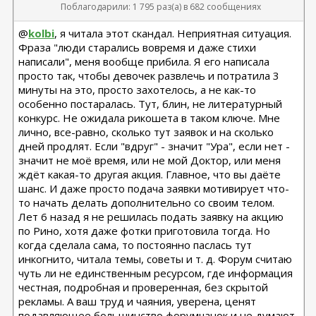
Поблагодарили: 1 795 раз(а) в 682 сообщениях
@
kolbi
, я читала этот скандал. Неприятная ситуация.
Фраза "люди старались вовремя и даже стихи
написали", меня вообще прибила. Я его написала
просто так, чтобы девочек развлечь и потратила 3
минуты на это, просто захотелось, а не как-то
особенно постаралась. Тут, блин, не литературный
конкурс. Не ожидала рикошета в таком ключе. Мне
лично, все-равно, сколько тут заявок и на сколько
дней продлят. Если "вдруг" - значит "Ура", если нет -
значит не моё время, или не мой Доктор, или меня
ждёт какая-то другая акция. Главное, что вы даёте
шанс. И даже просто подача заявки мотивирует что-
то начать делать дополнительно со своим телом.
Лет 6 назад я не решилась подать заявку на акцию
по Рино, хотя даже фотки приготовила тогда. Но
когда сделала сама, то постоянно паслась тут
инкогнито, читала темы, советы и т. д. Форум считаю
чуть ли не единственным ресурсом, где информация
честная, подробная и проверенная, без скрытой
рекламы. А ваш труд и чаяния, уверена, ценят
подавляющее большинство форумчанок и не думают