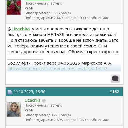
Постоянный участник
Profi
Благодарил(а): 1 558 раз(а)
Поблагодарили: 2 449 раз(а) в 1 090 сообщениях
@
Lizachka
, у меня оооооочень тяжелое детство
было, что можно и НЕЛЬЗЯ все видела и проживала.
Но я стараюсь забыть и вообще не вспоминать. Зато
мы теперь видим утешение в своей семье. Они
самое дорогие то есть у нас. Обнимаю крепко крепко.
__________________
Бодилифт-Проект вера 04.05.2026 Маржохов А. А.
 https://forum.plastic-surgeon.ru/showthread.php?
t=27341 
Грудь - ментор 325 сс+ высокий профиль.База 11,5 от
06.04.2023
Липосакция подбородка 18.12.2023
20.10.2025, 13:56
#
162
Lizachka
Постоянный участник
Profi
Благодарил(а): 3 273 раз(а)
Поблагодарили: 2 696 раз(а) в 1 369 сообщениях