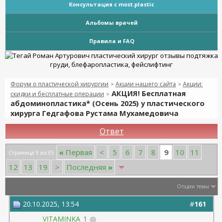
Консультация с most.plastic
Альбомы врачей
Правила и FAQ
Форум о пластической хирургии
Акции нашего сайта
Акции:
>
>
АКЦИЯ! Бесплатная
скидки и бесплатные операции
>
абдоминопластика* (Осень 2025) у пластического
хирурга Гедгафова Рустама Мухамедовича
Ответ
9
«
Первая
<
5
6
7
8
10
11
Страница 9 из 35
12
13
19
>
Последняя
»
Опции темы
20.10.2025, 13:54
#
161
VITAMINKA_1