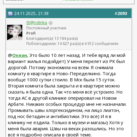
24.11.2025, 21:38
#
2093
Bl@ndinka
Постоянный участник
Profi
Благодарил(а): 13 184 раз(а)
Поблагодарили: 14 627 раз(а) в 4 912 сообщениях
@
Океан
, Это было 10 лет назад. И тебе вряд ли мой
вариант жилья подойдет) У меня перелет из РК был
дорогой. Потому экономила на всём. Я снимала
комнату в квартире в Ново-Переделкино. Тогда
вообще 1000 сутки стоило. В Мск была 15 суток.
Вторая комната была закрыта и в квартире можно
сказать я была одна. Так что меня всё устроило. Но
тогда АС в другой клинике оперировал на Новом
Арбате. Никаких особых процедур мне не назначали.
Промывать швы хлоргексидином, на лицо лиатон,
под нос бетадин и антибиотики. Это всё) И я в
клинику не ездила. Только в музеи и магазы) Хотя у
меня была авария. Швы на веках разошлись. Но это
всё я подробно описала в своей теме.