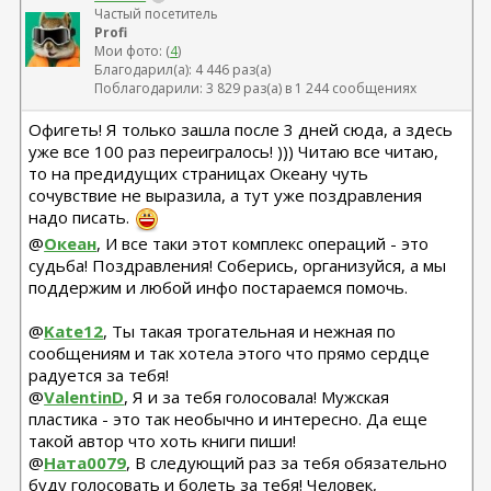
Частый посетитель
Profi
Мои фото: (
4
)
Благодарил(а): 4 446 раз(а)
Поблагодарили: 3 829 раз(а) в 1 244 сообщениях
Офигеть! Я только зашла после 3 дней сюда, а здесь
уже все 100 раз переигралось! ))) Читаю все читаю,
то на предидущих страницах Океану чуть
сочувствие не выразила, а тут уже поздравления
надо писать.
@
Океан
, И все таки этот комплекс операций - это
судьба! Поздравления! Соберись, организуйся, а мы
поддержим и любой инфо постараемся помочь.
@
Kate12
, Ты такая трогательная и нежная по
сообщениям и так хотела этого что прямо сердце
радуется за тебя!
@
ValentinD
, Я и за тебя голосовала! Мужская
пластика - это так необычно и интересно. Да еще
такой автор что хоть книги пиши!
@
Ната0079
, В следующий раз за тебя обязательно
буду голосовать и болеть за тебя! Человек,