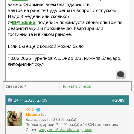
важно. Огромная всем благодарность.
Завтрв на работе буду решать вопрос с отпуском.
Надо 3 недели или сколько?
@
Bl@ndinka
, поделись пожайлуста своим опытом по
реабилитации и проживанию. Квартира или
гостинница и в каком районе.
Если бы еще с кошкой можнл было.
__________________
10.02.2026 Гурьянов А.С. Эндо 2/3, нижняя блефаро,
липофилинг скул
Спасибо: 4
Показать список
24.11.2025, 21:09
#
2089
kolbi
Moderator
Благодарил(а): 28 392 раз(а)
Поблагодарили: 74 402 раз(а) в 24 804 сообщениях
Статус:
Форумный маг «благодарок»