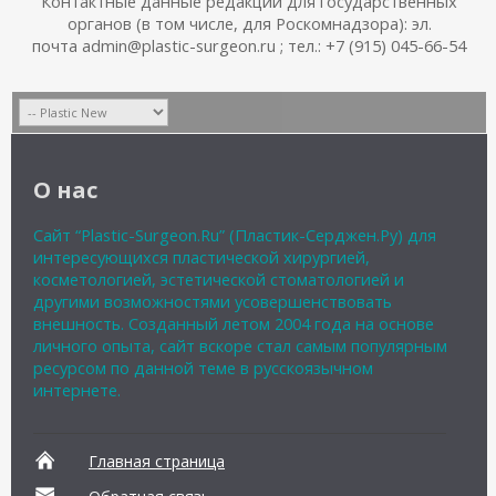
Контактные данные редакции для государственных
органов (в том числе, для Роскомнадзора): эл.
почта admin@plastic-surgeon.ru ; тел.: +7 (915) 045-66-54
О нас
Сайт “Plastic-Surgeon.Ru” (Пластик-Серджен.Ру) для
интересующихся пластической хирургией,
косметологией, эстетической стоматологией и
другими возможностями усовершенствовать
внешность. Созданный летом 2004 года на основе
личного опыта, сайт вскоре стал самым популярным
ресурсом по данной теме в русскоязычном
интернете.
Главная страница