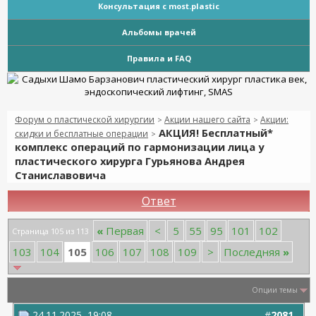
Консультация с most.plastic
Альбомы врачей
Правила и FAQ
Форум о пластической хирургии
Акции нашего сайта
Акции:
>
>
АКЦИЯ! Бесплатный*
скидки и бесплатные операции
>
комплекс операций по гармонизации лица у
пластического хирурга Гурьянова Андрея
Станиславовича
Ответ
«
Первая
<
5
55
95
101
102
Страница 105 из 113
105
103
104
106
107
108
109
>
Последняя
»
Опции темы
24.11.2025, 19:08
#
2081