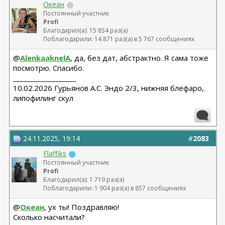
Океан
Постоянный участник
Profi
Благодарил(а): 15 854 раз(а)
Поблагодарили: 14 871 раз(а) в 5 767 сообщениях
@
AlenkaaknelA
, да, без дат, абстрактно. Я сама тоже
посмотрю. Спасибо.
__________________
10.02.2026 Гурьянов А.С. Эндо 2/3, нижняя блефаро,
липофилинг скул
24.11.2025, 19:14
#
2083
Flaffiks
Постоянный участник
Profi
Благодарил(а): 1 719 раз(а)
Поблагодарили: 1 904 раз(а) в 857 сообщениях
@
Океан
, ух ты! Поздравляю!
Сколько насчитали?