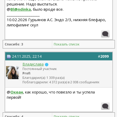
решение. Надо выспаться.
@
Bl@ndinka
, было вроде все.
__________________
10.02.2026 Гурьянов А.С. Эндо 2/3, нижняя блефаро,
липофилинг скул
Спасибо: 3
Показать список
24.11.2025, 22:14
#
2099
Владислава
Постоянный участник
Profi
Благодарил(а): 1 309 раз(а)
Поблагодарили: 4 372 раз(а) в 2 008 сообщениях
@
Океан
, как хорошо, что повезло и ты успела
первой!
Спасибо: 4
Показать список