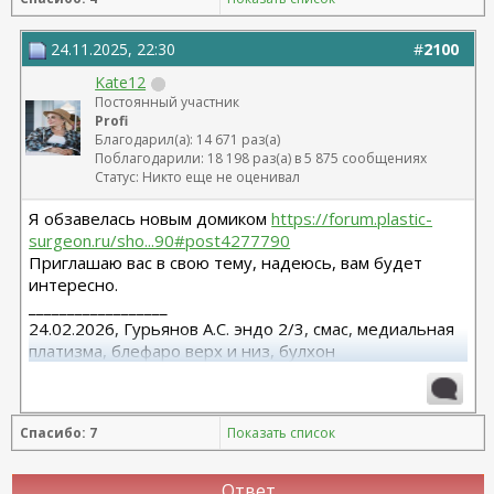
24.11.2025, 22:30
#
2100
Kate12
Постоянный участник
Profi
Благодарил(а): 14 671 раз(а)
Поблагодарили: 18 198 раз(а) в 5 875 сообщениях
Статус: Никто еще не оценивал
Я обзавелась новым домиком
https://forum.plastic-
surgeon.ru/sho...90#post4277790
Приглашаю вас в свою тему, надеюсь, вам будет
интересно.
__________________
24.02.2026, Гурьянов А.С. эндо 2/3, смас, медиальная
платизма, блефаро верх и низ, булхон
11.2025, липофилинг груди, Серозудинов
10.2024, 425 Motiva demi, Серозудинов
08.2015, allergan 240, 255. Аврамович А.Г., Клиника СЛ
Спасибо: 7
Показать список
(молодости и красоты)
Ответ