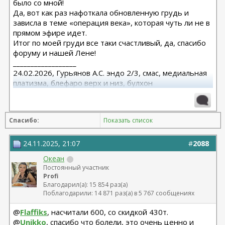
было со мной!
Да, вот как раз нафоткала обновленную грудь и
зависла в теме «операция века», которая чуть ли не в
прямом эфире идет.
Итог по моей груди все таки счастливый, да, спасибо
форуму и нашей Лене!
__________________
24.02.2026, Гурьянов А.С. эндо 2/3, смас, медиальная
платизма, блефаро верх и низ, булхон
11.2025, липофилинг груди, Серозудинов
10.2024, 425 Motiva demi, Серозудинов
08.2015, allergan 240, 255. Аврамович А.Г., Клиника СЛ
Спасибо:
Показать список
(молодости и красоты)
24.11.2025, 21:07
#
2088
Океан
Постоянный участник
Profi
Благодарил(а): 15 854 раз(а)
Поблагодарили: 14 871 раз(а) в 5 767 сообщениях
@
Flaffiks
, насчитали 600, со скидкой 430т.
@
Unikko
, спасибо что болели, это очень ценно и