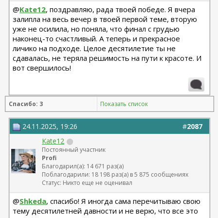
@
Kate12
, поздравляю, рада твоей победе. Я вчера
залипла на весь вечер в твоей первой теме, вторую
уже не осилила, но поняла, что финал с грудью
наконец-то счастливый. А теперь и прекрасное
личико на подходе. Целое десятилетие ты не
сдавалась, не теряла решимость на пути к красоте. И
вот свершилось!
Спасибо: 3
Показать список
24.11.2025, 19:26
#
2087
Kate12
Постоянный участник
Profi
Благодарил(а): 14 671 раз(а)
Поблагодарили: 18 198 раз(а) в 5 875 сообщениях
Статус: Никто еще не оценивал
@
Shkeda
, спасибо! Я иногда сама перечитываю свою
тему десятилетней давности и не верю, что все это