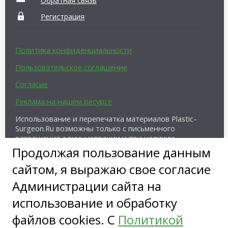
Обратная связь
Регистрация
Политика конфиденциальности
Пользовательское соглашение
Согласие
Реклама на нашем ресурсе
Использование и перепечатка материалов Plastic-
Surgeon.Ru возможны только с письменного
разрешения администрации и при наличии
активной ссылки на источник.
Продолжая пользование данным
сайтом, я выражаю свое согласие
Администрации сайта на
использование и обработку
файлов cookies. С
Политикой
Copyright ©