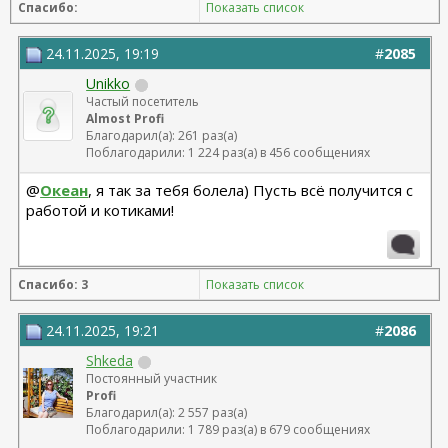
Спасибо:
Показать список
05.09.2025
24.11.2025, 19:19
#
2085
Unikko
Частый посетитель
Almost Profi
Благодарил(а): 261 раз(а)
Поблагодарили: 1 224 раз(а) в 456 сообщениях
@
Океан
, я так за тебя болела) Пусть всё получится с
работой и котиками!
Спасибо: 3
Показать список
24.11.2025, 19:21
#
2086
Shkeda
Постоянный участник
Profi
Благодарил(а): 2 557 раз(а)
Поблагодарили: 1 789 раз(а) в 679 сообщениях