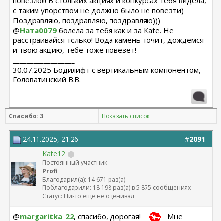
повезло!!! В стольких акциях и конкурсах тебя видела,
с таким упорством не должно было не повезти)
Поздравляю, поздравляю, поздравляю)))
@
Ната0079
болела за тебя как и за Kate. Не
расстраивайся только! Вода камень точит, дождёмся
и твою акцию, тебе тоже повезёт!
__________________
30.07.2025 Бодилифт с вертикальным компонентом,
Головатинский В.В.
Спасибо: 3
Показать список
24.11.2025, 21:26
#
2091
Kate12
Постоянный участник
Profi
Благодарил(а): 14 671 раз(а)
Поблагодарили: 18 198 раз(а) в 5 875 сообщениях
Статус: Никто еще не оценивал
@
margaritka_22
, спасибо, дорогая!
Мне