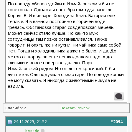
По поводу Абевегедейки в Измайловском я бы не
советовала. Однажды нас с братом туда занесло.
Корпус В. И в январе. Холодина блин. Батареи еле
теплые. Я в ванной постоянно в горячей воде
грелась. Обстановка старая совдеповская мебель.
Может сейчас стало лучше. Но как-то муж
сотрудницы там позже останавливался. Также
говорит. И опять же ни кухни, ни чайника само собой
нет. Тогда и холодильника даже не было. И да. До
метро от корпусов еще пешкодралом надо. А до
клиники и вовсе наверное далеко. Парк
Измайловский рядом. Но он летом красивый. Я бы
лучше как Оля подумала о квартире. По поводу кошки
не могу сказать. Я никогда с животными никуда не
ездила.
Спасибо: 2
Показать список
24.11.2025, 21:52
#
2094
loricole