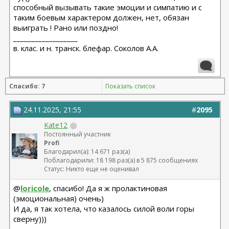
способный вызывать такие эмоции и симпатию и с
таким боевым характером должен, нет, обязан
выиграть ! Рано или поздно!
__________________
в. клас. и н. транск. блефар. Соколов А.А.
Спасибо: 7
Показать список
24.11.2025, 21:55
#
2095
Kate12
Постоянный участник
Profi
Благодарил(а): 14 671 раз(а)
Поблагодарили: 18 198 раз(а) в 5 875 сообщениях
Статус: Никто еще не оценивал
@
loricole
, спасибо! Да я ж пролактиновая
(эмоциональная) очень)
И да, я так хотела, что казалось силой воли горы
сверну)))