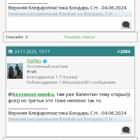
__________________
Верхняя блефаропластика Бондарь С.Н. -04.06.2024
Нижняя расширенная блефар-ка Бондарь С.Н. -
11.02.2025
Смас лифтинг и эндо лба Силкина К.А.- 11.02.2025
Редукционная маммопластика Плегунова С.И.-
Спасибо: 2
Показать список
05.09.2025
24.11.2025, 19:17
#
2084
Flaffiks
Постоянный участник
Profi
Благодарил(а): 1 719 раз(а)
Поблагодарили: 1 904 раз(а) в 857 сообщениях
@
Безумная нимфа
, там уже Валентин тему открыл))
фсе)) но третье это тоже неплохо так то.
__________________
Верхняя блефаропластика Бондарь С.Н. -04.06.2024
Нижняя расширенная блефар-ка Бондарь С.Н. -
11.02.2025
Смас лифтинг и эндо лба Силкина К.А.- 11.02.2025
Редукционная маммопластика Плегунова С.И.-