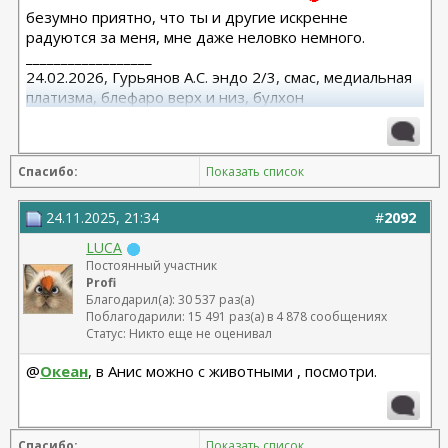
безумно приятно, что ты и другие искренне
радуются за меня, мне даже неловко немного.
__________________
24.02.2026, Гурьянов А.С. эндо 2/3, смас, медиальная
платизма, блефаро верх и низ, булхон
11.2025, липофилинг груди, Серозудинов
10.2024, 425 Motiva demi, Серозудинов
08.2015, allergan 240, 255. Аврамович А.Г., Клиника СЛ
Спасибо:
Показать список
(молодости и красоты)
24.11.2025, 21:34
#
2092
LUCA
Постоянный участник
Profi
Благодарил(а): 30 537 раз(а)
Поблагодарили: 15 491 раз(а) в 4 878 сообщениях
Статус: Никто еще не оценивал
@
Океан
, в Анис можно с животными , посмотри.
Спасибо:
Показать список