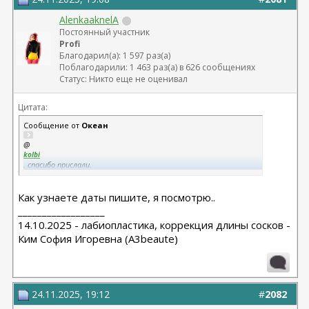
AlenkaaknelA
Постоянный участник
Profi
Благодарил(а): 1 597 раз(а)
Поблагодарили: 1 463 раз(а) в 626 сообщениях
Статус: Никто еще не оценивал
Цитата:
Сообщение от
Океан
@
kolbi
, спасибо прислали.
Вроде все ок по цене. Завтра проясню моменты по работе и
Как узнаете даты пишите, я посмотрю..
котам.
@
__________________
AlenkaaknelA
14.10.2025 - лабиопластика, коррекция длины сосков -
, глянь конечно, будем признательны.
Ким София Игоревна (A3beaute)
24.11.2025, 19:12
#
2082