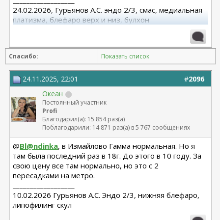
__________________
24.02.2026, Гурьянов А.С. эндо 2/3, смас, медиальная
платизма, блефаро верх и низ, булхон
11.2025, липофилинг груди, Серозудинов
10.2024, 425 Motiva demi, Серозудинов
08.2015, allergan 240, 255. Аврамович А.Г., Клиника СЛ
Спасибо:
Показать список
(молодости и красоты)
24.11.2025, 22:01
#
2096
Океан
Постоянный участник
Profi
Благодарил(а): 15 854 раз(а)
Поблагодарили: 14 871 раз(а) в 5 767 сообщениях
@
Bl@ndinka
, в Измайлово Гамма нормальная. Но я
там была последний раз в 18г. До этого в 10 году. За
свою цену все там нормально, но это с 2
пересадками на метро.
__________________
10.02.2026 Гурьянов А.С. Эндо 2/3, нижняя блефаро,
липофилинг скул