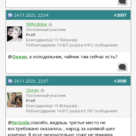
24.11.2025, 22:04
#
2097
Bl@ndinka
Постоянный участник
Profi
Благодарил(а): 13 184 раз(а)
Поблагодарили: 14 627 раз(а) в 4 912 сообщениях
@
Океан
, а холодильник, чайник там сейчас есть?
24.11.2025, 22:07
#
2098
Океан
Постоянный участник
Profi
Благодарил(а): 15 854 раз(а)
Поблагодарили: 14 871 раз(а) в 5 767 сообщениях
@
loricole
,спасибо, видишь третье место не
востребовано оказалось , народ за халявой шел
конечно. Я еще окончательно тоже не приняла