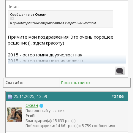
Цитата:
Сообщение от
Океан
Я приняла решение оперироваться с третьим местом.
Примите мои поздравления! Это очень хорошее
решение)), ждем красоту)
__________________
2015 - остеотомия двухчелюстная
2015 - остеотомия нижняя челюсть
2016 - отпиливание венечных отростков, артролаваж
2018 - замена височно-челюстных суставов (2 шт)
Спасибо:
Показать список
25.11.2025, 13:59
#
2136
Океан
Постоянный участник
Profi
Благодарил(а): 15 833 раз(а)
Поблагодарили: 14 861 раз(а) в 5 759 сообщениях