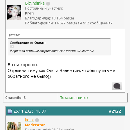
Bl@ndinka
Постоянный участник
Profi
Благодарил(а): 13 184 раз(а)
Поблагодарили: 14 627 раз(а) в 4 912 сообщениях
Цитата:
Сообщение от
Океан
Я приняла решение оперироваться с третьим местом.
Вот и хорошо.
Отрывай тему как Оля и Валентин, чтобы пути уже
обратного не было))
Спасибо: 3
Показать список
25.11.2025, 10:37
#
2122
kolbi
Moderator
Благодарил(а): 28 384 раз(а)