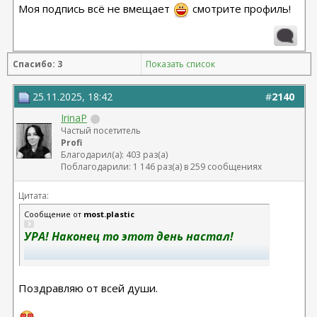
Моя подпись всё не вмещает
смотрите профиль!
Спасибо: 3
Показать список
25.11.2025, 18:42
#
2140
IrinaP
Частый посетитель
Profi
Благодарил(а): 403 раз(а)
Поблагодарили: 1 146 раз(а) в 259 сообщениях
Цитата:
Сообщение от
most.plastic
УРА! Наконец то этот день настал!
Объявляем победителей акции по
бьютификации лица от доктора
Поздравляю от всей души.
Гурьянова Андрея Станиславовича
.