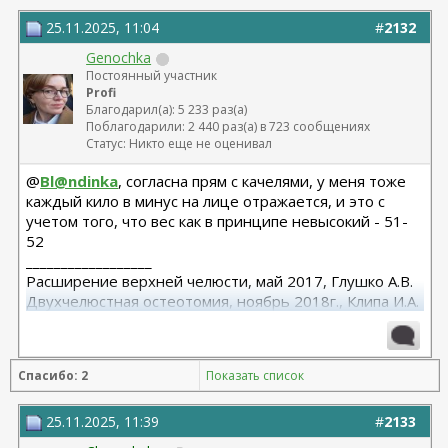
25.11.2025, 11:04
#
2132
Genochka
Постоянный участник
Profi
Благодарил(а): 5 233 раз(а)
Поблагодарили: 2 440 раз(а) в 723 сообщениях
Статус: Никто еще не оценивал
@
Bl@ndinka
, согласна прям с качелями, у меня тоже
каждый кило в минус на лице отражается, и это с
учетом того, что вес как в принципе невысокий - 51-
52
__________________
Расширение верхней челюсти, май 2017, Глушко А.В.
Двухчелюстная остеотомия, ноябрь 2018г., Клипа И.А.
Маммопластика (подтяжка без имплантов с редукцией
1 груди), июль 2024, Дубовик А.В.
Спасибо: 2
Показать список
25.11.2025, 11:39
#
2133