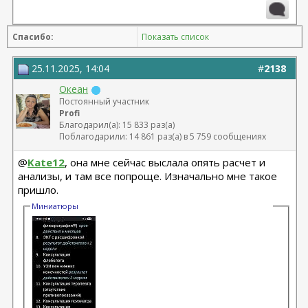
10.2024, 425 Motiva demi, Серозудинов
08.2015, allergan 240, 255. Аврамович А.Г., Клиника СЛ
Спасибо:
Показать список
(молодости и красоты)
25.11.2025, 14:04
#
2138
Океан
Постоянный участник
Profi
Благодарил(а): 15 833 раз(а)
Поблагодарили: 14 861 раз(а) в 5 759 сообщениях
@
Kate12
, она мне сейчас выслала опять расчет и
анализы, и там все попроще. Изначально мне такое
пришло.
Миниатюры