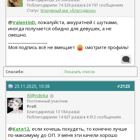
Поблагодарили: 74 326 раз(а) в 24 797 сообщениях
Статус:
Форумный маг «благодарок»
@
ValentinD
, пожалуйста, аккуратней с шутками,
иногда получается обидно для девушек, а не
смешно.
__________________
Моя подпись всё не вмещает
смотрите профиль!
Спасибо:
Показать список
25.11.2025, 10:38
#
2123
Bl@ndinka
Постоянный участник
Profi
Благодарил(а): 13 184 раз(а)
Поблагодарили: 14 627 раз(а) в 4 912 сообщениях
@
Kate12
, если хочешь похудеть, то конечно лучше
по-максимуму до ОП. У меня эти качели хорошо