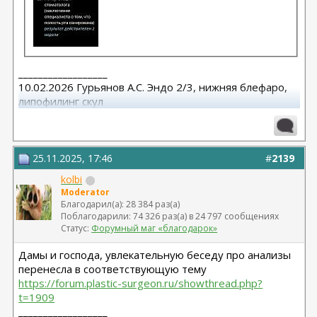
__________________
10.02.2026 Гурьянов А.С. Эндо 2/3, нижняя блефаро,
липофилинг скул
25.11.2025, 17:46
#
2139
kolbi
Moderator
Благодарил(а): 28 384 раз(а)
Поблагодарили: 74 326 раз(а) в 24 797 сообщениях
Статус:
Форумный маг «благодарок»
Дамы и господа, увлекательную беседу про анализы
перенесла в соответствующую тему
https://forum.plastic-surgeon.ru/showthread.php?
t=1909
__________________