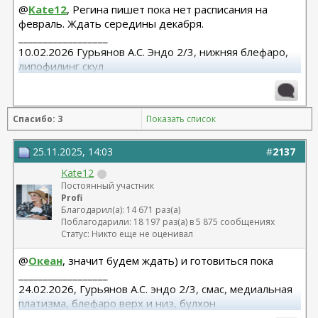
@
Kate12
, Регина пишет пока нет расписания на
февраль. Ждать середины декабря.
__________________
10.02.2026 Гурьянов А.С. Эндо 2/3, нижняя блефаро,
липофилинг скул
Спасибо: 3
Показать список
25.11.2025, 14:03
#
2137
Kate12
Постоянный участник
Profi
Благодарил(а): 14 671 раз(а)
Поблагодарили: 18 197 раз(а) в 5 875 сообщениях
Статус: Никто еще не оценивал
@
Океан
, значит будем ждать) и готовиться пока
__________________
24.02.2026, Гурьянов А.С. эндо 2/3, смас, медиальная
платизма, блефаро верх и низ, булхон
11.2025, липофилинг груди, Серозудинов