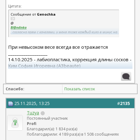
Цитата:
Сообщение от
Genochka
@
Bl@ndinka
, согласна прям с качелями, у меня тоже каждый кило в минус на
лице отражается, и это с учетом того, что вес как в принципе
невысокий - 51-52
При невысоком весе всегда все отражается
__________________
14.10.2025 - лабиопластика, коррекция длины сосков -
Ким София Игоревна (A3beaute)
Спасибо:
Показать список
25.11.2025, 13:25
#
2135
Tuzya
Постоянный участник
Profi
Благодарил(а): 1 834 раз(а)
Поблагодарили: 4 189 раз(а) в 1 508 сообщениях