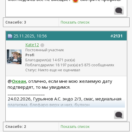
Спасибо: 3
Показать список
25.11.2025, 10:56
#
2131
Kate12
Постоянный участник
Profi
Благодарил(а): 14 671 раз(а)
Поблагодарили: 18 197 раз(а) в 5 875 сообщениях
Статус: Никто еще не оценивал
@
Океан
, отлично, если мне мою желаемую дату
подтвердят, то мы увидимся.
__________________
24.02.2026, Гурьянов А.С. эндо 2/3, смас, медиальная
платизма, блефаро верх и низ, булхон
11.2025, липофилинг груди, Серозудинов
10.2024, 425 Motiva demi, Серозудинов
08.2015, allergan 240, 255. Аврамович А.Г., Клиника СЛ
Спасибо: 2
Показать список
(молодости и красоты)