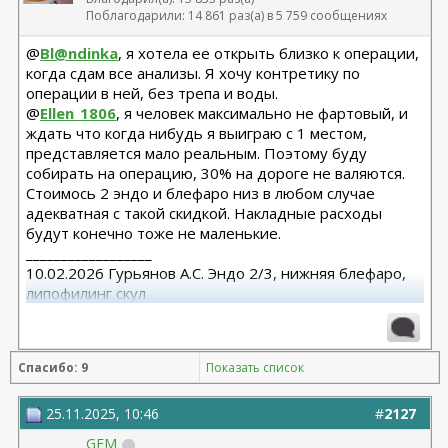
Поблагодарили: 14 861 раз(а) в 5 759 сообщениях
@
Bl@ndinka
, я хотела ее открыть близко к операции,
когда сдам все анализы. Я хочу контретику по
операции в ней, без трепа и воды.
@
Ellen_1806
, я человек максимально не фартовый, и
ждать что когда нибудь я выиграю с 1 местом,
представляется мало реальным. Поэтому буду
собирать на операцию, 30% на дороге не валяются.
Стоимось 2 эндо и блефаро низ в любом случае
адекватная с такой скидкой. Накладные расходы
будут конечно тоже не маленькие.
__________________
10.02.2026 Гурьянов А.С. Эндо 2/3, нижняя блефаро,
липофилинг скул
Спасибо: 9
Показать список
25.11.2025, 10:46
#
2127
GEM