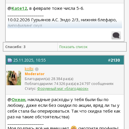
@
Kate12
, в феврале тоже числа 5-6.
__________________
10.02.2026 Гурьянов А.С. Эндо 2/3, нижняя блефаро,
липофилинг скул
Спасибо: 3
Показать список
25.11.2025, 10:55
#
2130
kolbi
Moderator
Благодарил(а): 28 384 раз(а)
Поблагодарили: 74 326 раз(а) в 24 797 сообщениях
Статус:
Форумный маг «благодарок»
@
Океан
, накладные расходы у тебя были бы по
любому, даже если без скидки по акции, вряд ли ты у
себя стала бы оперироваться. Так что скидка тебе как
раз на такие обстоятельства)
__________________
Моя подпись всё не вмещает
смотрите профиль!