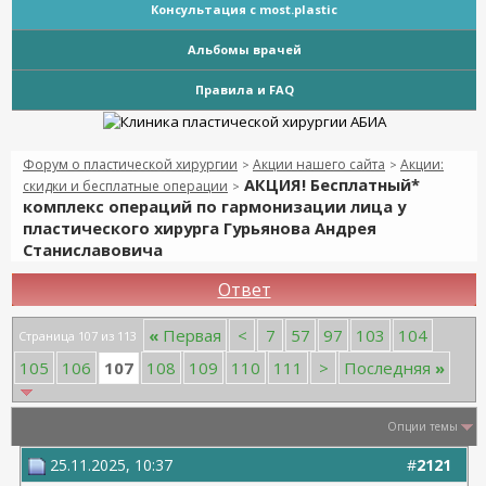
Консультация с most.plastic
Альбомы врачей
Правила и FAQ
Форум о пластической хирургии
Акции нашего сайта
Акции:
>
>
АКЦИЯ! Бесплатный*
скидки и бесплатные операции
>
комплекс операций по гармонизации лица у
пластического хирурга Гурьянова Андрея
Станиславовича
Ответ
«
Первая
<
7
57
97
103
104
Страница 107 из 113
107
105
106
108
109
110
111
>
Последняя
»
Опции темы
25.11.2025, 10:37
#
2121