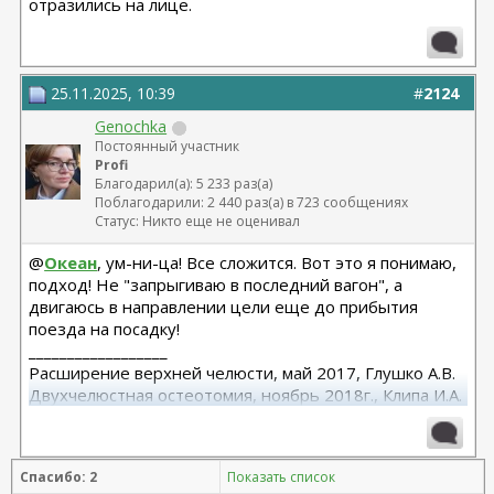
отразились на лице.
25.11.2025, 10:39
#
2124
Genochka
Постоянный участник
Profi
Благодарил(а): 5 233 раз(а)
Поблагодарили: 2 440 раз(а) в 723 сообщениях
Статус: Никто еще не оценивал
@
Океан
, ум-ни-ца! Все сложится. Вот это я понимаю,
подход! Не "запрыгиваю в последний вагон", а
двигаюсь в направлении цели еще до прибытия
поезда на посадку!
__________________
Расширение верхней челюсти, май 2017, Глушко А.В.
Двухчелюстная остеотомия, ноябрь 2018г., Клипа И.А.
Маммопластика (подтяжка без имплантов с редукцией
1 груди), июль 2024, Дубовик А.В.
Спасибо: 2
Показать список