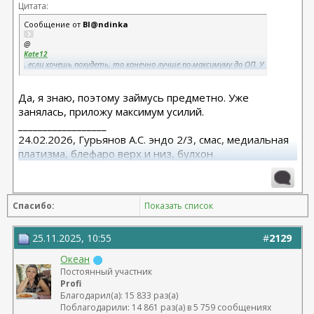
Цитата:
Сообщение от
Bl@ndinka
@
Kate12
, если хочешь похудеть, то конечно лучше по-максимуму до ОП. У
меня эти качели хорошо отразились на лице.
Да, я знаю, поэтому займусь предметно. Уже
занялась, приложу максимум усилий.
__________________
24.02.2026, Гурьянов А.С. эндо 2/3, смас, медиальная
платизма, блефаро верх и низ, булхон
11.2025, липофилинг груди, Серозудинов
10.2024, 425 Motiva demi, Серозудинов
08.2015, allergan 240, 255. Аврамович А.Г., Клиника СЛ
Спасибо:
Показать список
(молодости и красоты)
25.11.2025, 10:55
#
2129
Океан
Постоянный участник
Profi
Благодарил(а): 15 833 раз(а)
Поблагодарили: 14 861 раз(а) в 5 759 сообщениях