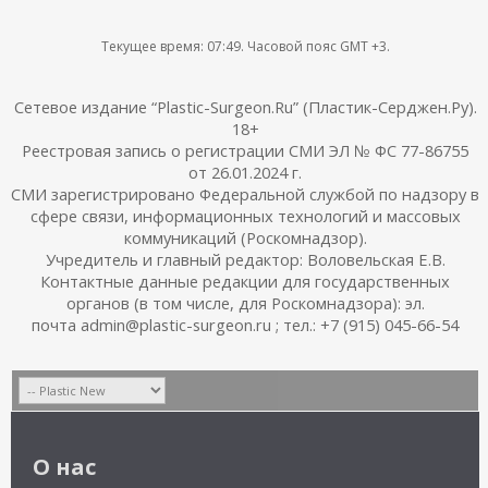
3 место
- @
lensya
Текущее время:
07:49
. Часовой пояс GMT +3.
- 48 лет, г. Москва (
ссылка на заявку
)
Сетевое издание “Plastic-Surgeon.Ru” (Пластик-Серджен.Ру).
.
18+
А теперь, судя по фаворитам, нас ждут очень яркие личные
Реестровая запись о регистрации СМИ ЭЛ № ФС 77-86755
темы.
от 26.01.2024 г.
СМИ зарегистрировано Федеральной службой по надзору в
Остальных прошу не разбегаться. Это не финал сезона, а всего
сфере связи, информационных технологий и массовых
лишь серия.
коммуникаций (Роскомнадзор).
Впереди новые акции, разборы и шансы
Учредитель и главный редактор: Воловельская Е.В.
Контактные данные редакции для государственных
Практика форума показывает: кто не унывает, а очень хочет и
органов (в том числе, для Роскомнадзора): эл.
действует, тот в итоге свою возможность вылавливает
почта admin@plastic-surgeon.ru ; тел.: +7 (915) 045-66-54
О нас