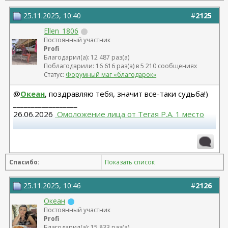
25.11.2025, 10:40
#
2125
Ellen_1806
Постоянный участник
Profi
Благодарил(а): 12 487 раз(а)
Поблагодарили: 16 616 раз(а) в 5 210 сообщениях
Статус:
Форумный маг «благодарок»
@
Океан
, поздравляю тебя, значит все-таки судьба!)
__________________
26.06.2026
 Омоложение лица от Тегая Р.А. 1 место
Повторная блефаропластика верх, 10.03.2026,
Муратов Н.Ф. Моя тема
 https://forum.plastic-
surgeon.ru/showthread.php?t=27316 
Спасибо:
Показать список
Круговая блефаропластика, 24.02.2023 г., Малышева
Н.А.- Не рекомендую.
25.11.2025, 10:46
#
2126
Океан
Постоянный участник
Profi
Благодарил(а): 15 833 раз(а)