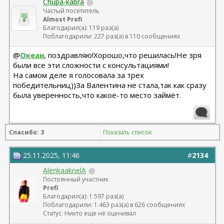
Chupa-kabra
Частый посетитель
Almost Profi
Благодарил(а): 119 раз(а)
Поблагодарили: 227 раз(а) в 110 сообщениях
@
Океан
, поздравляю!Хорошо,что решилась!Не зря
были все эти сложности с консультациями!
На самом деле я голосовала за трех
победительниц))За Валентина не стала,так как сразу
была уверенность,что какое-то место займёт.
Спасибо: 3
Показать список
25.11.2025, 11:46
#
2134
AlenkaaknelA
Постоянный участник
Profi
Благодарил(а): 1 597 раз(а)
Поблагодарили: 1 463 раз(а) в 626 сообщениях
Статус: Никто еще не оценивал