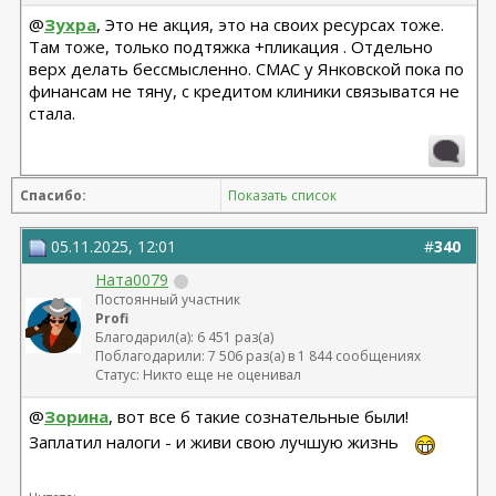
@
Зухра
, Это не акция, это на своих ресурсах тоже.
Там тоже, только подтяжка +пликация . Отдельно
верх делать бессмысленно. СМАС у Янковской пока по
финансам не тяну, с кредитом клиники связыватся не
стала.
Спасибо:
Показать список
05.11.2025, 12:01
#
340
Ната0079
Постоянный участник
Profi
Благодарил(а): 6 451 раз(а)
Поблагодарили: 7 506 раз(а) в 1 844 сообщениях
Статус: Никто еще не оценивал
@
Зорина
, вот все б такие сознательные были!
Заплатил налоги - и живи свою лучшую жизнь