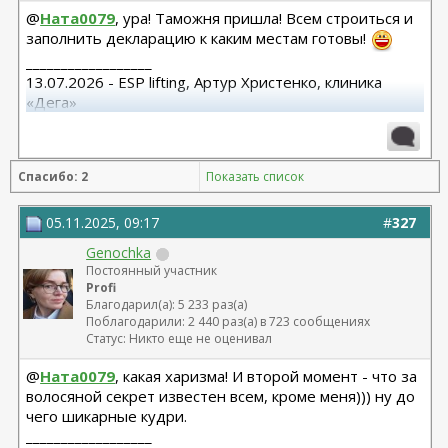
@
Ната0079
, ура! Таможня пришла! Всем строиться и
заполнить декларацию к каким местам готовы!
__________________
13.07.2026 - ESP lifting, Артур Христенко, клиника
«Дега»
8.07.2025 СМАС лифтиг с коротким рубцом,
субментальная пластика. Панов А.В.
15.10.25 Редукция с подтяжкой Варельджан С.Э.
Спасибо: 2
Показать список
05.11.2025, 09:17
#
327
Genochka
Постоянный участник
Profi
Благодарил(а): 5 233 раз(а)
Поблагодарили: 2 440 раз(а) в 723 сообщениях
Статус: Никто еще не оценивал
@
Ната0079
, какая харизма! И второй момент - что за
волосяной секрет известен всем, кроме меня))) ну до
чего шикарные кудри.
__________________