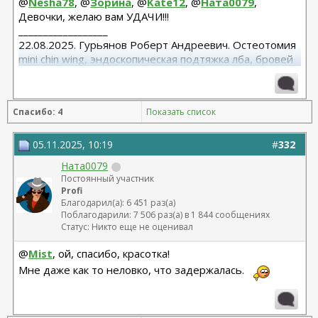
@
Nesha78
, @
Зорина
, @
Kate12
, @
Ната0079
,
Девочки, желаю вам УДАЧИ!!!
__________________
22.08.2025. Гурьянов Роберт Андреевич. Остеотомия
mini chin wing, эндоскопическая подтяжка лба, бровей
и средней зоны лица. Трансконъюктивальная
блефаропластика нижних век.
27.02.2026. Гурьянов Р. А. Блефаропластика верхних
Спасибо: 4
Показать список
век. Липофилинг скул и носогубных складок.
05.11.2025, 10:19
#
332
Ната0079
Постоянный участник
Profi
Благодарил(а): 6 451 раз(а)
Поблагодарили: 7 506 раз(а) в 1 844 сообщениях
Статус: Никто еще не оценивал
@
Mist
, ой, спасибо, красотка!
Мне даже как то неловко, что задержалась.