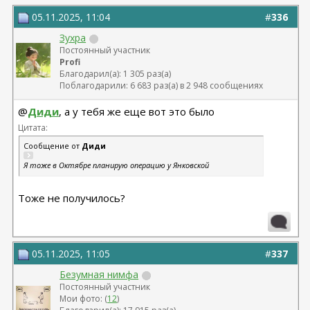
05.11.2025, 11:04
#
336
Зухра
Постоянный участник
Profi
Благодарил(а): 1 305 раз(а)
Поблагодарили: 6 683 раз(а) в 2 948 сообщениях
@
Диди
, а у тебя же еще вот это было
Цитата:
Сообщение от
Диди
Я тоже в Октябре планирую операцию у Янковской
Тоже не получилось?
05.11.2025, 11:05
#
337
Безумная нимфа
Постоянный участник
Мои фото: (
12
)