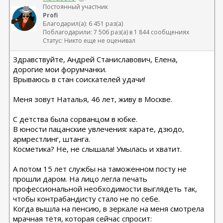
Постоянный участник
Profi
Благодарил(а): 6 451 раз(а)
Поблагодарили: 7 506 раз(а) в 1 844 сообщениях
Статус: Никто еще не оценивал
Здравствуйте, Андрей Станиславович, Елена,
дорогие мои форумчанки.
Врываюсь в стан соискателей удачи!
Меня зовут Наталья, 46 лет, живу в Москве.
С детства была сорванцом в юбке.
В юности пацанские увлечения: карате, дзюдо,
армрестлинг, штанга.
Косметика? Не, не слышала! Умылась и хватит.
А потом 15 лет службы на таможенном посту не
прошли даром. На лицо легла печать
профессиональной необходимости выглядеть так,
чтобы контрабандисту стало не по себе.
Когда вышла на пенсию, в зеркале на меня смотрела
мрачная тётя, которая сейчас спросит: