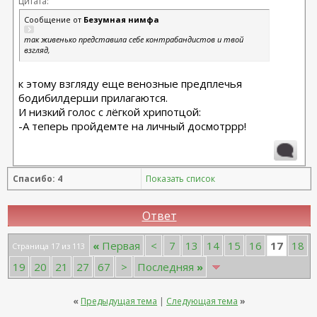
Цитата:
Сообщение от
Безумная нимфа
так живенько представила себе контрабандистов и твой
взгляд,
к этому взгляду еще венозные предплечья
бодибилдерши прилагаются.
И низкий голос с лёгкой хрипотцой:
-А теперь пройдемте на личный досмотррр!
Спасибо: 4
Показать список
Ответ
17
«
Первая
<
7
13
14
15
16
18
Страница 17 из 113
19
20
21
27
67
>
Последняя
»
«
Предыдущая тема
|
Следующая тема
»