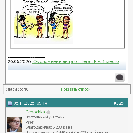
__________________
26.06.2026
 Омоложение лица от Тегая Р.А. 1 место
Повторная блефаропластика верх, 10.03.2026,
Муратов Н.Ф. Моя тема
 https://forum.plastic-
surgeon.ru/showthread.php?t=27316 
Спасибо: 10
Показать список
Круговая блефаропластика, 24.02.2023 г., Малышева
Н.А.- Не рекомендую.
05.11.2025, 09:14
#
325
Genochka
Постоянный участник
Profi
Благодарил(а): 5 233 раз(а)
Поблагодарили: 2 440 раз(а) в 723 сообщениях