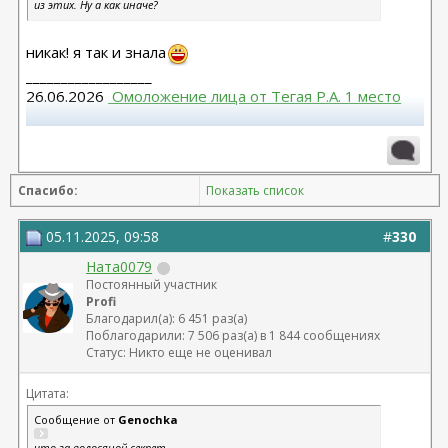
из этих. Ну а как иначе?
никак! я так и знала
__________________
26.06.2026
 Омоложение лица от Тегая Р.А. 1 место
Повторная блефаропластика верх, 10.03.2026,
Муратов Н.Ф. Моя тема
 https://forum.plastic-
surgeon.ru/showthread.php?t=27316 
Спасибо:
Показать список
Круговая блефаропластика, 24.02.2023 г., Малышева
Н.А.- Не рекомендую.
05.11.2025, 09:58
#
330
Ната0079
Постоянный участник
Profi
Благодарил(а): 6 451 раз(а)
Поблагодарили: 7 506 раз(а) в 1 844 сообщениях
Статус: Никто еще не оценивал
Цитата:
Сообщение от
Genochka
что за волосяной секрет