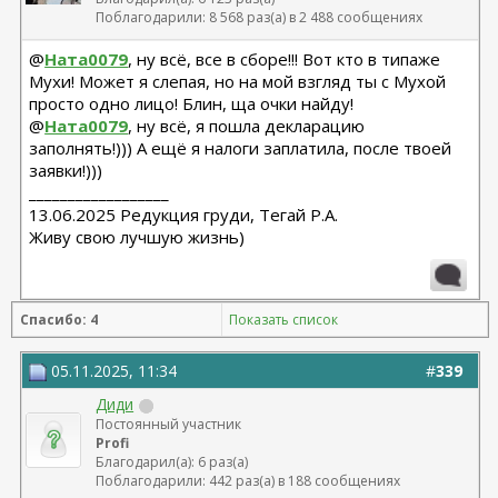
Поблагодарили: 8 568 раз(а) в 2 488 сообщениях
@
Ната0079
, ну всё, все в сборе!!! Вот кто в типаже
Мухи! Может я слепая, но на мой взгляд ты с Мухой
просто одно лицо! Блин, ща очки найду!
@
Ната0079
, ну всё, я пошла декларацию
заполнять!))) А ещё я налоги заплатила, после твоей
заявки!)))
__________________
13.06.2025 Редукция груди, Тегай Р.А.
Живу свою лучшую жизнь)
Спасибо: 4
Показать список
05.11.2025, 11:34
#
339
Диди
Постоянный участник
Profi
Благодарил(а): 6 раз(а)
Поблагодарили: 442 раз(а) в 188 сообщениях