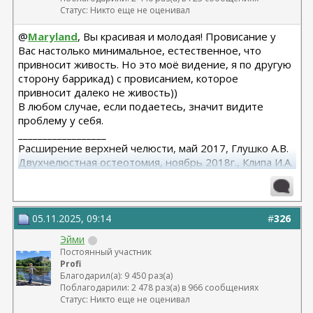
Статус: Никто еще не оценивал
@
Maryland
, Вы красивая и молодая! Провисание у
Вас настолько минимальное, естественное, что
привносит живость. Но это моё видение, я по другую
сторону баррикад) с провисанием, которое
привносит далеко не живость))
В любом случае, если подаетесь, значит видите
проблему у себя.
__________________
Расширение верхней челюсти, май 2017, Глушко А.В.
Двухчелюстная остеотомия, ноябрь 2018г., Клипа И.А.
Маммопластика (подтяжка без имплантов с редукцией
1 груди), июль 2024, Дубовик А.В.
05.11.2025, 09:14
#
326
Эйми
Постоянный участник
Profi
Благодарил(а): 9 450 раз(а)
Поблагодарили: 2 478 раз(а) в 966 сообщениях
Статус: Никто еще не оценивал