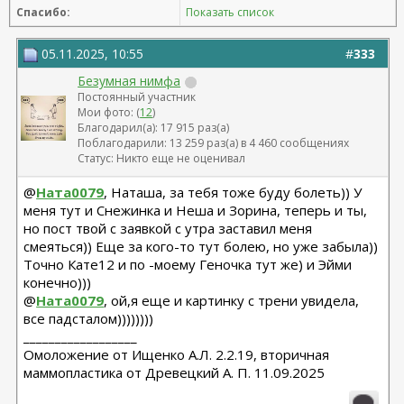
Спасибо:
Показать список
05.11.2025, 10:55
#
333
Безумная нимфа
Постоянный участник
Мои фото: (
12
)
Благодарил(а): 17 915 раз(а)
Поблагодарили: 13 259 раз(а) в 4 460 сообщениях
Статус: Никто еще не оценивал
@
Ната0079
, Наташа, за тебя тоже буду болеть)) У
меня тут и Снежинка и Неша и Зорина, теперь и ты,
но пост твой с заявкой с утра заставил меня
смеяться)) Еще за кого-то тут болею, но уже забыла))
Точно Кате12 и по -моему Геночка тут же) и Эйми
конечно)))
@
Ната0079
, ой,я еще и картинку с трени увидела,
все падсталом))))))))
__________________
Омоложение от Ищенко А.Л. 2.2.19, вторичная
маммопластика от Древецкий А. П. 11.09.2025