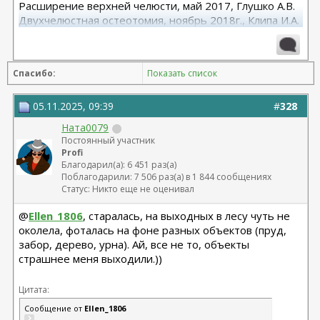
Расширение верхней челюсти, май 2017, Глушко А.В.
Двухчелюстная остеотомия, ноябрь 2018г., Клипа И.А.
Маммопластика (подтяжка без имплантов с редукцией
1 груди), июль 2024, Дубовик А.В.
Спасибо:
Показать список
05.11.2025, 09:39
#
328
Ната0079
Постоянный участник
Profi
Благодарил(а): 6 451 раз(а)
Поблагодарили: 7 506 раз(а) в 1 844 сообщениях
Статус: Никто еще не оценивал
@
Ellen_1806
, старалась, на выходных в лесу чуть не
околела, фоталась на фоне разных объектов (пруд,
забор, дерево, урна). Ай, все не то, объекты
страшнее меня выходили.))
Цитата:
Сообщение от
Ellen_1806