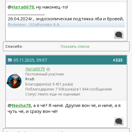
@
Ната0079
, ну наконец-то!
__________________
26.04.2024г., эндоскопическая подтяжка лба и бровей,
булхорн - Шабунова А.А.
06.12.2024г., бодилифт, липофилинг ягодиц, редукция
груди - Кондратьев Д.Г.
22.09.2025г. брахио пластика+торсопластика -
Спасибо:
Показать список
Бабикова М.А.
06.01.2026г. феморо пластика+липо ног - Бабикова
М.А.
05.11.2025, 09:07
#
323
Ната0079
Постоянный участник
Profi
Благодарил(а): 6 451 раз(а)
Поблагодарили: 7 506 раз(а) в 1 844 сообщениях
Статус: Никто еще не оценивал
@
Nesha78
, а я чё? Я ничё. Другие вон чё, и ничё, а я
чуть чё, и сразу вон чё!