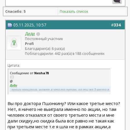
Спасибо: 5
Показать список
05.11.2025, 10:57
#
334
Диди
Постоянный участник
Profi
Благодарил(а): 6 раз(а)
Поблагодарили: 442 раз(а) в 188 сообщениях
Цитата:
Сообщение от
Nesha78
@
Диди
, прошу прощения, может я что-то путаю, но ты же 3 место в
другой акции на лицо заняла? А почему отказалась, если
операция до сих пор актуальна? Если конечно не секрет.
Вы про доктора Пшонкину? Или какое третье место?
Нет, я ничего не выиграла именно по акции, но там
человек отказался от своего третьего места и мне
дали скидку,но скидка была все равно не такая как
при третьем месте т.е я шла не в рамках акции,а