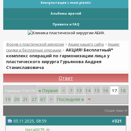
Консультация с most.plastic
Альбомы врачей
Правила и FAQ
Форум о пластической хирургии
Акции нашего сайта
Акции:
>
>
АКЦИЯ! Бесплатный*
скидки и бесплатные операции
>
комплекс операций по гармонизации лица у
пластического хирурга Гурьянова Андрея
Станиславовича
Ответ
17
«
Первая
<
7
13
14
15
16
18
Страница 17 из 113
19
20
21
27
67
>
Последняя
»
Опции темы
05.11.2025, 08:59
#
321
Ната0079