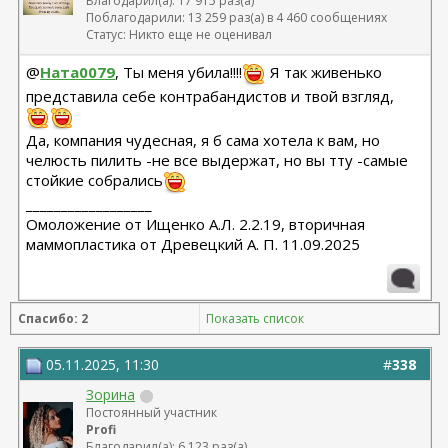
Благодарил(а): 17 915 раз(а)
Поблагодарили: 13 259 раз(а) в 4 460 сообщениях
Статус: Никто еще не оценивал
@
Ната0079
, Ты меня убила!!!!
Я так живенько
представила себе контрабандистов и твой взгляд,
Да, компания чудесная, я б сама хотела к вам, но
челюсть пилить -не все выдержат, но вы тту -самые
стойкие собрались
__________________
Омоложение от Ищенко А.Л. 2.2.19, вторичная
маммопластика от Древецкий А. П. 11.09.2025
Спасибо: 2
Показать список
05.11.2025, 11:30
#
338
Зорина
Постоянный участник
Profi
Благодарил(а): 6 123 раз(а)