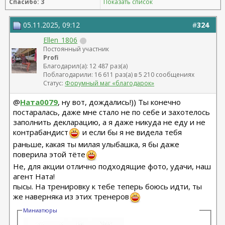
Спасибо: 3
Показать список
05.11.2025, 09:12
#
324
Ellen_1806
Постоянный участник
Profi
Благодарил(а): 12 487 раз(а)
Поблагодарили: 16 611 раз(а) в 5 210 сообщениях
Статус:
Форумный маг «благодарок»
@
Ната0079
, ну вот, дождались!)) Ты конечно
постаралась, даже мне стало не по себе и захотелось
заполнить декларацию, а я даже никуда не еду и не
контрабандист
и если бы я не видела тебя
раньше, какая ты милая улыбашка, я бы даже
поверила этой тёте
Не, для акции отлично подходящие фото, удачи, наш
агент Ната!
пысы. На тренировку к тебе теперь боюсь идти, ты
же наверняка из этих тренеров
Миниатюры