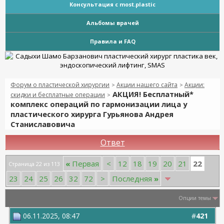
Консультация с most.plastic
Альбомы врачей
Правила и FAQ
Форум о пластической хирургии
Акции нашего сайта
Акции:
>
>
АКЦИЯ! Бесплатный*
скидки и бесплатные операции
>
комплекс операций по гармонизации лица у
пластического хирурга Гурьянова Андрея
Станиславовича
Ответ
22
«
Первая
<
12
18
19
20
21
Страница 22 из 113
23
24
25
26
32
72
>
Последняя
»
Опции темы
06.11.2025, 08:47
#
421