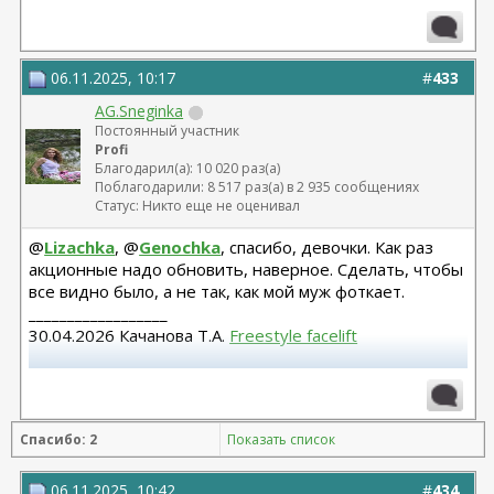
Маммопластика (подтяжка без имплантов с редукцией
1 груди), июль 2024, Дубовик А.В.
06.11.2025, 10:17
#
433
AG.Sneginka
Постоянный участник
Profi
Благодарил(а): 10 020 раз(а)
Поблагодарили: 8 517 раз(а) в 2 935 сообщениях
Статус: Никто еще не оценивал
@
Lizachka
, @
Genochka
, спасибо, девочки. Как раз
акционные надо обновить, наверное. Сделать, чтобы
все видно было, а не так, как мой муж фоткает.
__________________
30.04.2026 Качанова Т.А.
Freestyle facelift
Абдомино 23.12.14 Козеличкин А.В. 04.06.2025
Подтяжка груди Осин М.А.
Спасибо: 2
Показать список
06.11.2025, 10:42
#
434