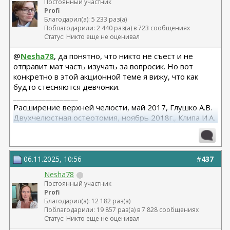
Постоянный участник
Profi
Благодарил(а): 5 233 раз(а)
Поблагодарили: 2 440 раз(а) в 723 сообщениях
Статус: Никто еще не оценивал
@
Nesha78
, да понятно, что никто не съест и не
отправит мат часть изучать за вопросик. Но вот
конкретно в этой акционной теме я вижу, что как
будто стесняются девчонки.
__________________
Расширение верхней челюсти, май 2017, Глушко А.В.
Двухчелюстная остеотомия, ноябрь 2018г., Клипа И.А.
Маммопластика (подтяжка без имплантов с редукцией
1 груди), июль 2024, Дубовик А.В.
06.11.2025, 10:56
#
437
Nesha78
Постоянный участник
Profi
Благодарил(а): 12 182 раз(а)
Поблагодарили: 19 857 раз(а) в 7 828 сообщениях
Статус: Никто еще не оценивал