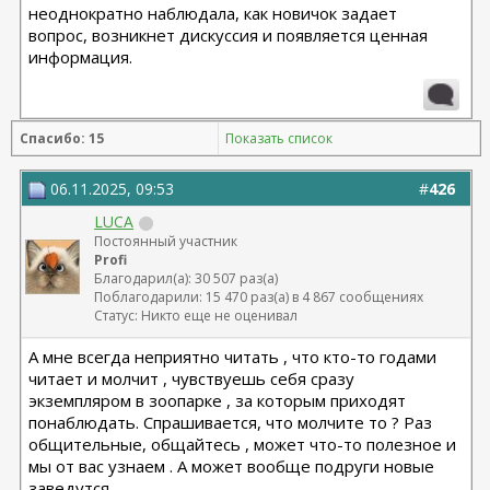
неоднократно наблюдала, как новичок задает
вопрос, возникнет дискуссия и появляется ценная
информация.
Спасибо: 15
Показать список
06.11.2025, 09:53
#
426
LUCA
Постоянный участник
Profi
Благодарил(а): 30 507 раз(а)
Поблагодарили: 15 470 раз(а) в 4 867 сообщениях
Статус: Никто еще не оценивал
А мне всегда неприятно читать , что кто-то годами
читает и молчит , чувствуешь себя сразу
экземпляром в зоопарке , за которым приходят
понаблюдать. Спрашивается, что молчите то ? Раз
общительные, общайтесь , может что-то полезное и
мы от вас узнаем . А может вообще подруги новые
заведутся .