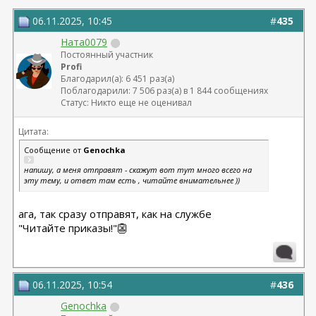
06.01.2026г. феморо пластика+липо ног - Бабикова
М.А.
06.11.2025, 10:45
#
435
Ната0079
Постоянный участник
Profi
Благодарил(а): 6 451 раз(а)
Поблагодарили: 7 506 раз(а) в 1 844 сообщениях
Статус: Никто еще не оценивал
Цитата:
Сообщение от
Genochka
напишу, а меня отправят - скажут вот тут много всего на
эту тему, и ответ там есть , читайте внимательнее ))
ага, так сразу отправят, как на службе
"Читайте приказы!"👺
06.11.2025, 10:54
#
436
Genochka