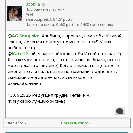
Зорина
Постоянный участник
Profi
Благодарил(а): 6 123 раз(а)
Поблагодарили: 8 568 раз(а) в 2 488 сообщениях
@
AG.Sneginka
, Альбина, с прошедшим тебя! У такой
как ты, желания не могут не исполняться!) У них
выбора нет!)
@
Kate12
, ой, я ваще обожаю тебя Катей называть!)
Я тоже уже пожалела, что такой ник выбрала, но это
моё проклятье видимо) Когда служила ваще своего
имени не слышала, везде по фамилии. Ладно хоть
фамилии иногда меняла, хоть какое-то
разнообразие!)
__________________
13.06.2025 Редукция груди, Тегай Р.А.
Живу свою лучшую жизнь)
Спасибо: 2
Показать список