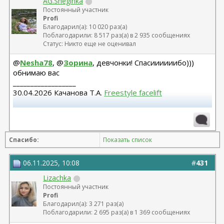
AG.Sneginka
Постоянный участник
Profi
Благодарил(а): 10 020 раз(а)
Поблагодарили: 8 517 раз(а) в 2 935 сообщениях
Статус: Никто еще не оценивал
@
Nesha78
, @
Зорина
, девчонки! Спасиииииибо)))
обнимаю вас
__________________
30.04.2026 Качанова Т.А.
Freestyle facelift
Абдомино 23.12.14 Козеличкин А.В. 04.06.2025
Подтяжка груди Осин М.А.
Спасибо:
Показать список
06.11.2025, 10:08
#
431
Lizachka
Постоянный участник
Profi
Благодарил(а): 3 271 раз(а)
Поблагодарили: 2 695 раз(а) в 1 369 сообщениях