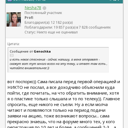
Nesha78
Постоянный участник
Profi
Благодарил(а): 12 182 раз(а)
Поблагодарили: 19 857 раз(а) в 7 828 сообщениях
Статус: Никто еще не оценивал
Цитата:
Сообщение от
Genochka
и есть некое стеснение - сейчас напишу, а меня отправят -
скажут вот тут много всего на эту тему, и ответ там есть ,
читайте внимательнее ))
вот поспорю)) Сама писала перед первой операцией и
НИКТО не послал, а все доходчиво объяснили куда
пойти, где почитать, на что обратить внимание, хотя
я о пластике только слышала и то по телеку)). Главное
спросить, еще никого не съели. Ну а если молча
читают и появляются только на период подачи
заявки на акцию, тоже возникают вопросы... сама
прекрасно знаешь, что на форуме много тех, у кого
регистрация по 10 лет и более, а сообщений 2-3.....а