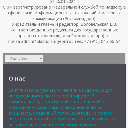
от 26.01.2024 г.
СМИ зарегистрировано Федеральной службой по надзору в
сфере связи, информационных технологий и массовых
коммуникаций (Роскомнадзор).
Учредитель и главный редактор: Воловельская Е.В.
Контактные данные редакции для государственных
органов (в том числе, для Роскомнадзора): эл.
почта admin@plastic-surgeon.ru ; тел.: +7 (915) 045-66-54
О нас
Сайт “Plastic-Surgeon.Ru” (Пластик-Серджен.Ру) для
интересующихся пластической хирургией,
косметологией, эстетической стоматологией и
другими возможностями усовершенствовать
внешность. Созданный летом 2004 года на основе
личного опыта, сайт вскоре стал самым популярным
ресурсом по данной теме в русскоязычном