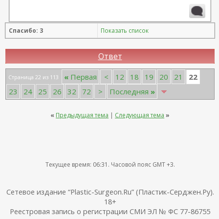
11.2025, липофилинг груди, Серозудинов
10.2024, 425 Motiva demi, Серозудинов
08.2015, allergan 240, 255. Аврамович А.Г., Клиника СЛ
Спасибо: 3
Показать список
(молодости и красоты)
Ответ
22
«
Первая
<
12
18
19
20
21
Страница 22 из 113
23
24
25
26
32
72
>
Последняя
»
«
Предыдущая тема
|
Следующая тема
»
Текущее время:
06:31
. Часовой пояс GMT +3.
Сетевое издание “Plastic-Surgeon.Ru” (Пластик-Серджен.Ру).
18+
Реестровая запись о регистрации СМИ ЭЛ № ФС 77-86755