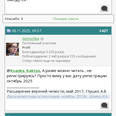
Спасибо: 5
Показать список
06.11.2025, 09:57
#
427
Genochka
Постоянный участник
Profi
Благодарил(а): 5 233 раз(а)
Поблагодарили: 2 440 раз(а) в 723 сообщениях
Статус: Никто еще не оценивал
@
Ksanka. Kaktus
, А разве можно читать , не
регистрируясь? Просто вижу у вас дату регистрации
октябрь 2025
__________________
Расширение верхней челюсти, май 2017, Глушко А.В.
Двухчелюстная остеотомия, ноябрь 2018г., Клипа И.А.
Маммопластика (подтяжка без имплантов с редукцией
1 груди), июль 2024, Дубовик А.В.