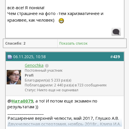
всё-все! Я поняла!
Чем страшнее на фото -тем харизматичнее и
красивее, как человек)
Спасибо: 2
Показать список
06.11.2025, 10:58
#
439
Genochka
Постоянный участник
Profi
Благодарил(а): 5 233 раз(а)
Поблагодарили: 2 440 раз(а) в 723 сообщениях
Статус: Никто еще не оценивал
@
Ната0079
, а то! И потом еще экзамен по
результатам ))
__________________
Расширение верхней челюсти, май 2017, Глушко А.В.
Двухчелюстная остеотомия, ноябрь 2018г., Клипа И.А.