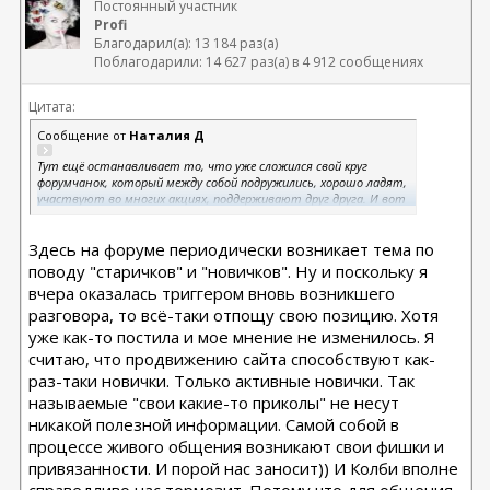
Постоянный участник
Profi
Благодарил(а): 13 184 раз(а)
Поблагодарили: 14 627 раз(а) в 4 912 сообщениях
Цитата:
Сообщение от
Наталия Д
Тут ещё останавливает то, что уже сложился свой круг
форумчанок, который между собой подружились, хорошо ладят,
участвуют во многих акциях, поддерживают друг друга. И вот
вроде хочешь написать что-то, но читаешь обсуждения
прошлых акций, участниц, свои какие-то приколы сложившиеся и
Здесь на форуме периодически возникает тема по
чувствуешь себя чужой и лишней..
поводу "старичков" и "новичков". Ну и поскольку я
вчера оказалась триггером вновь возникшего
разговора, то всё-таки отпощу свою позицию. Хотя
уже как-то постила и мое мнение не изменилось. Я
считаю, что продвижению сайта способствуют как-
раз-таки новички. Только активные новички. Так
называемые "свои какие-то приколы" не несут
никакой полезной информации. Самой собой в
процессе живого общения возникают свои фишки и
привязанности. И порой нас заносит)) И Колби вполне