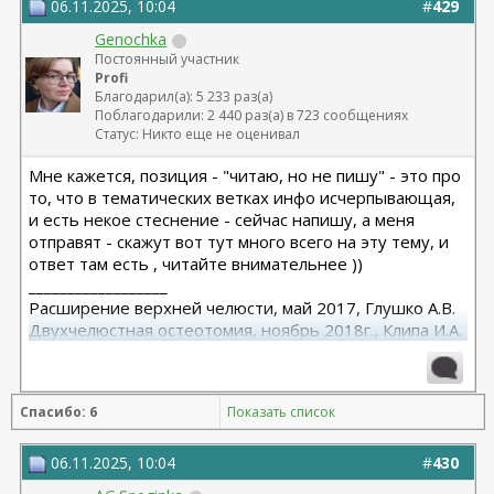
06.11.2025, 10:04
#
429
Genochka
Постоянный участник
Profi
Благодарил(а): 5 233 раз(а)
Поблагодарили: 2 440 раз(а) в 723 сообщениях
Статус: Никто еще не оценивал
Мне кажется, позиция - "читаю, но не пишу" - это про
то, что в тематических ветках инфо исчерпывающая,
и есть некое стеснение - сейчас напишу, а меня
отправят - скажут вот тут много всего на эту тему, и
ответ там есть , читайте внимательнее ))
__________________
Расширение верхней челюсти, май 2017, Глушко А.В.
Двухчелюстная остеотомия, ноябрь 2018г., Клипа И.А.
Маммопластика (подтяжка без имплантов с редукцией
1 груди), июль 2024, Дубовик А.В.
Спасибо: 6
Показать список
06.11.2025, 10:04
#
430