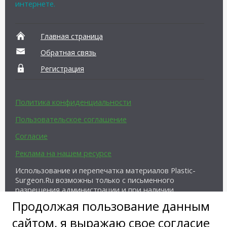
интернете.
Главная страница
Обратная связь
Регистрация
Политика конфиденциальности
Пользовательское соглашение
Согласие
Реклама на нашем ресурсе
Использование и перепечатка материалов Plastic-
Surgeon.Ru возможны только с письменного
разрешения администрации и при наличии
активной ссылки на источник.
Продолжая пользование данным
сайтом, я выражаю свое согласие