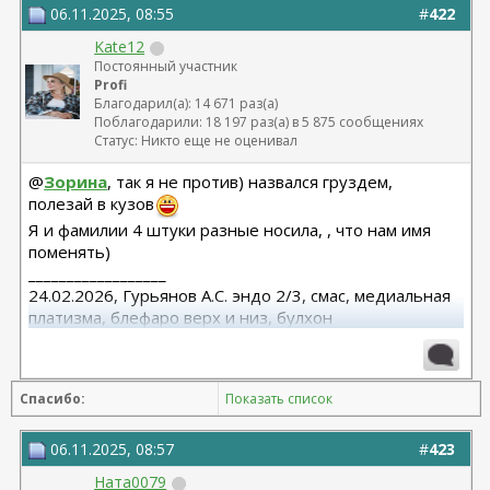
06.11.2025, 08:55
#
422
Kate12
Постоянный участник
Profi
Благодарил(а): 14 671 раз(а)
Поблагодарили: 18 197 раз(а) в 5 875 сообщениях
Статус: Никто еще не оценивал
@
Зорина
, так я не против) назвался груздем,
полезай в кузов
Я и фамилии 4 штуки разные носила, , что нам имя
поменять)
__________________
24.02.2026, Гурьянов А.С. эндо 2/3, смас, медиальная
платизма, блефаро верх и низ, булхон
11.2025, липофилинг груди, Серозудинов
10.2024, 425 Motiva demi, Серозудинов
08.2015, allergan 240, 255. Аврамович А.Г., Клиника СЛ
Спасибо:
Показать список
(молодости и красоты)
06.11.2025, 08:57
#
423
Ната0079