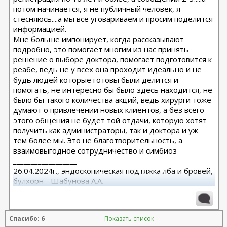
потом начинается, я не публичный человек, я
стесняюсь....а мы все уговариваем и просим поделится
информацией.
Мне больше импонирует, когда рассказывают
подробно, это помогает многим из нас принять
решение о выборе доктора, помогает подготовится к
реабе, ведь не у всех она проходит идеально и не
будь людей которые готовы были делится и
помогать, не интересно бы было здесь находится, не
было бы такого количества акций, ведь хирурги тоже
думают о привлечении новых клиентов, а без всего
этого общения не будет той отдачи, которую хотят
получить как администраторы, так и доктора и уж
тем более мы. Это не благотворительность, а
взаимовыгодное сотрудничество и симбиоз
__________________
26.04.2024г., эндоскопическая подтяжка лба и бровей,
булхорн - Шабунова А.А.
06.12.2024г., бодилифт, липофилинг ягодиц, редукция
груди - Кондратьев Д.Г.
22.09.2025г. брахио пластика+торсопластика -
Спасибо: 6
Показать список
Бабикова М.А.