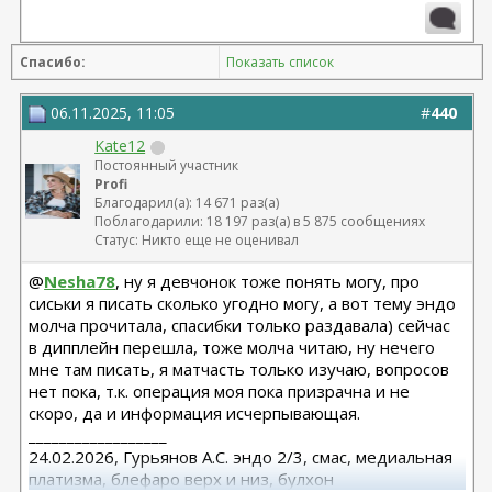
Маммопластика (подтяжка без имплантов с редукцией
1 груди), июль 2024, Дубовик А.В.
Спасибо:
Показать список
06.11.2025, 11:05
#
440
Kate12
Постоянный участник
Profi
Благодарил(а): 14 671 раз(а)
Поблагодарили: 18 197 раз(а) в 5 875 сообщениях
Статус: Никто еще не оценивал
@
Nesha78
, ну я девчонок тоже понять могу, про
сиськи я писать сколько угодно могу, а вот тему эндо
молча прочитала, спасибки только раздавала) сейчас
в дипплейн перешла, тоже молча читаю, ну нечего
мне там писать, я матчасть только изучаю, вопросов
нет пока, т.к. операция моя пока призрачна и не
скоро, да и информация исчерпывающая.
__________________
24.02.2026, Гурьянов А.С. эндо 2/3, смас, медиальная
платизма, блефаро верх и низ, булхон