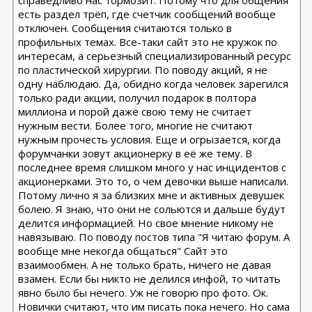
справедливо нас тормозит. Потому что для общения
есть раздел трёп, где счетчик сообщений вообще
отключен. Сообщения считаются только в
профильных темах. Все-таки сайт это не кружок по
интересам, а серьезный специализированный ресурс
по пластической хирургии. По поводу акций, я не
одну наблюдаю. Да, обидно когда человек зарегился
только ради акции, получил подарок в полтора
миллиона и порой даже свою тему не считает
нужным вести. Более того, многие не считают
нужным прочесть условия. Еще и огрызается, когда
форумчанки зовут акционерку в её же тему. В
последнее время слишком много у нас инцидентов с
акционерками. Это то, о чем девочки выше написали.
Потому лично я за близких мне и активных девушек
болею. Я знаю, что они не сольются и дальше будут
делится информацией. Но свое мнение никому не
навязываю. По поводу постов типа "Я читаю форум. А
вообще мне некогда общаться" Сайт это
взаимообмен. А не только брать, ничего не давая
взамен. Если бы никто не делился инфой, то читать
явно было бы нечего. Уж не говорю про фото. Ок.
Новички считают, что им писать пока нечего. Но сама