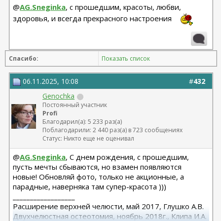
@
AG.Sneginka
, с прошедшим, красоты, любви,
здоровья, и всегда прекрасного настроения
Спасибо:
Показать список
06.11.2025, 10:08
#
432
Genochka
Постоянный участник
Profi
Благодарил(а): 5 233 раз(а)
Поблагодарили: 2 440 раз(а) в 723 сообщениях
Статус: Никто еще не оценивал
@
AG.Sneginka
, С днем рождения, с прошедшим,
пусть мечты сбываются, но взамен появляются
новые! Обновляй фото, только не акционные, а
парадные, наверняка там супер-красота )))
__________________
Расширение верхней челюсти, май 2017, Глушко А.В.
Двухчелюстная остеотомия, ноябрь 2018г., Клипа И.А.