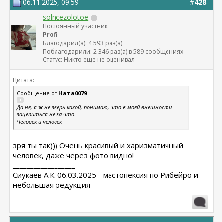
06.11.2025, 09:59
#
428
solncezolotoe
Постоянный участник
Profi
Благодарил(а): 4 593 раз(а)
Поблагодарили: 2 346 раз(а) в 589 сообщениях
Статус: Никто еще не оценивал
Цитата:
Сообщение от
Ната0079
Да не, я ж не зверь какой, понимаю, что в моей внешности
зацепиться не за что.
Человек и человек
зря ты так))) Очень красивый и харизматичный
человек, даже через фото видно!
__________________
Сиукаев А.К. 06.03.2025 - мастопексия по Рибейро и
небольшая редукция