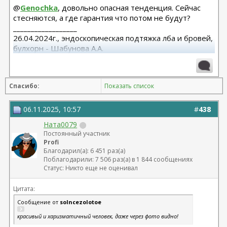
@
Genochka
, довольно опасная тенденция. Сейчас
стесняются, а где гарантия что потом не будут?
__________________
26.04.2024г., эндоскопическая подтяжка лба и бровей,
булхорн - Шабунова А.А.
06.12.2024г., бодилифт, липофилинг ягодиц, редукция
груди - Кондратьев Д.Г.
22.09.2025г. брахио пластика+торсопластика -
Спасибо:
Показать список
Бабикова М.А.
06.01.2026г. феморо пластика+липо ног - Бабикова
М.А.
06.11.2025, 10:57
#
438
Ната0079
Постоянный участник
Profi
Благодарил(а): 6 451 раз(а)
Поблагодарили: 7 506 раз(а) в 1 844 сообщениях
Статус: Никто еще не оценивал
Цитата:
Сообщение от
solncezolotoe
красивый и харизматичный человек, даже через фото видно!