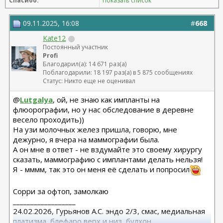
Спасибо:
Показать список
09.11.2025, 16:08
#
668
Kate12
Постоянный участник
Profi
Благодарил(а): 14 671 раз(а)
Поблагодарили: 18 197 раз(а) в 5 875 сообщениях
Статус: Никто еще не оценивал
@
Lutgalya
, ой, не знаю как импланты на
флюорографии, но у нас обследование в деревне
весело проходить))
На узи молочных желез пришла, говорю, мне
дежурно, я вчера на маммографии была.
А он мне в ответ - не вздумайте это своему хирургу
сказать, маммографию с имплантами делать нельзя!
Я - мммм, так это он меня её сделать и попросил
Сорри за офтоп, замолкаю
__________________
24.02.2026, Гурьянов А.С. эндо 2/3, смас, медиальная
платизма, блефаро верх и низ, булхон