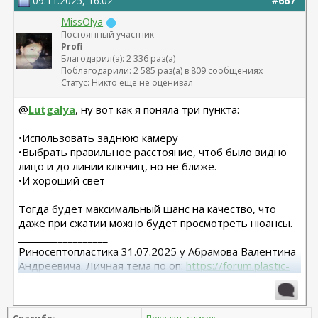
09.11.2025, 16:02
#
667
MissOlya
Постоянный участник
Profi
Благодарил(а): 2 336 раз(а)
Поблагодарили: 2 585 раз(а) в 809 сообщениях
Статус: Никто еще не оценивал
@
Lutgalya
, ну вот как я поняла три пункта:
•Использовать заднюю камеру
•Выбрать правильное расстояние, чтоб было видно
лицо и до линии ключиц, но не ближе.
•И хороший свет
Тогда будет максимальный шанс на качество, что
даже при сжатии можно будет просмотреть нюансы.
__________________
Риносептопластика 31.07.2025 у Абрамова Валентина
Андреевича. Личная тема по оп:
https://forum.plastic-
surgeon.ru/showthread.php?t=26038