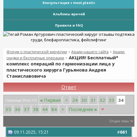
Консультация с most.plastic
Альбомы врачей
Правила и FAQ
Форум о пластической хирургии
Акции нашего сайта
Акции:
>
>
АКЦИЯ! Бесплатный*
скидки и бесплатные операции
>
комплекс операций по гармонизации лица у
пластического хирурга Гурьянова Андрея
Станиславовича
Ответ
34
«
Первая
<
24
30
31
32
33
Страница 34 из 113
35
36
37
38
44
84
>
Последняя
»
Опции темы
09.11.2025, 15:21
#
661