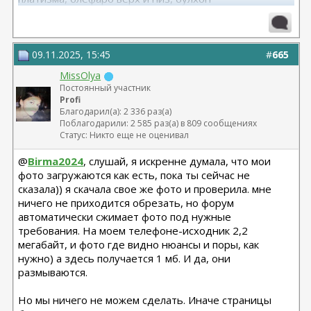
11.2025, липофилинг груди, Серозудинов
10.2024, 425 Motiva demi, Серозудинов
08.2015, allergan 240, 255. Аврамович А.Г., Клиника СЛ
(молодости и красоты)
09.11.2025, 15:45
#
665
MissOlya
Постоянный участник
Profi
Благодарил(а): 2 336 раз(а)
Поблагодарили: 2 585 раз(а) в 809 сообщениях
Статус: Никто еще не оценивал
@
Birma2024
, слушай, я искренне думала, что мои
фото загружаются как есть, пока ты сейчас не
сказала)) я скачала свое же фото и проверила. мне
ничего не приходится обрезать, но форум
автоматически сжимает фото под нужные
требования. На моем телефоне-исходник 2,2
мегабайт, и фото где видно нюансы и поры, как
нужно) а здесь получается 1 мб. И да, они
размываются.
Но мы ничего не можем сделать. Иначе страницы