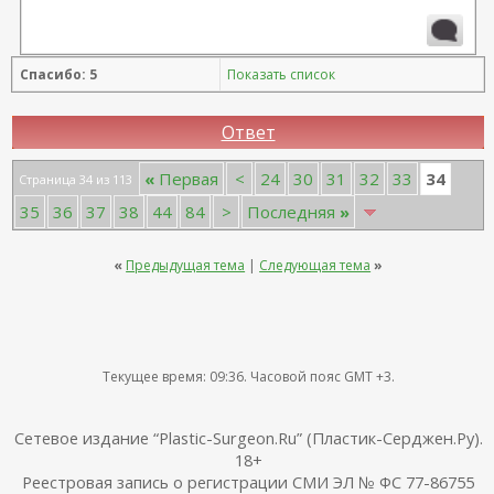
Спасибо: 5
Показать список
Ответ
34
«
Первая
<
24
30
31
32
33
Страница 34 из 113
35
36
37
38
44
84
>
Последняя
»
«
Предыдущая тема
|
Следующая тема
»
Текущее время:
09:36
. Часовой пояс GMT +3.
Сетевое издание “Plastic-Surgeon.Ru” (Пластик-Серджен.Ру).
18+
Реестровая запись о регистрации СМИ ЭЛ № ФС 77-86755