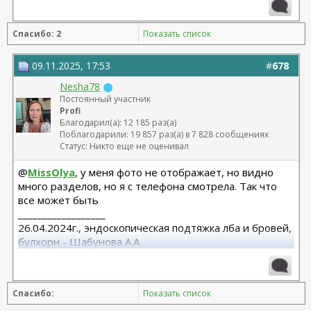
Спасибо: 2
Показать список
09.11.2025, 17:53
#
678
Nesha78
Постоянный участник
Profi
Благодарил(а): 12 185 раз(а)
Поблагодарили: 19 857 раз(а) в 7 828 сообщениях
Статус: Никто еще не оценивал
@
MissOlya
, у меня фото не отображает, но видно
много разделов, но я с телефона смотрела. Так что
все может быть
__________________
26.04.2024г., эндоскопическая подтяжка лба и бровей,
булхорн - Шабунова А.А.
06.12.2024г., бодилифт, липофилинг ягодиц, редукция
груди - Кондратьев Д.Г.
22.09.2025г. брахио пластика+торсопластика -
Спасибо:
Показать список
Бабикова М.А.