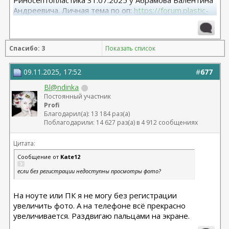
Риносептопластика 31.07.2025 у Абрамова Валентина
Андреевича. Личная тема по оп:
https://forum.plastic-
surgeon.ru/showthread.php?t=26038
Спасибо: 3
Показать список
09.11.2025, 17:52
#
677
Bl@ndinka
Постоянный участник
Profi
Благодарил(а): 13 184 раз(а)
Поблагодарили: 14 627 раз(а) в 4 912 сообщениях
Цитата:
Сообщение от
Kate12
если без регистрации недоступны просмотры фото?
На ноуте или ПК я не могу без регистрации
увеличить фото. А на телефоне всё прекрасно
увеличивается. Раздвигаю пальцами на экране.