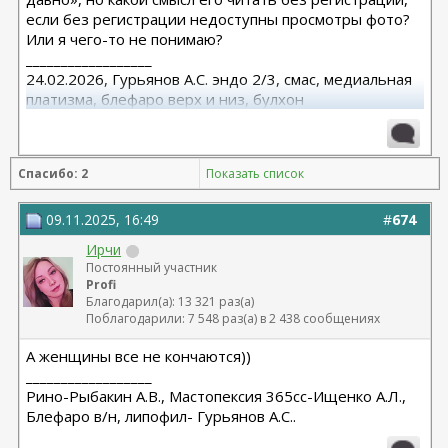
если без регистрации недоступны просмотры фото?
Или я чего-то не понимаю?
__________________
24.02.2026, Гурьянов А.С. эндо 2/3, смас, медиальная
платизма, блефаро верх и низ, булхон
11.2025, липофилинг груди, Серозудинов
10.2024, 425 Motiva demi, Серозудинов
08.2015, allergan 240, 255. Аврамович А.Г., Клиника СЛ
Спасибо: 2
Показать список
(молодости и красоты)
09.11.2025, 16:49
#
674
Ирчи
Постоянный участник
Profi
Благодарил(а): 13 321 раз(а)
Поблагодарили: 7 548 раз(а) в 2 438 сообщениях
А женщины все не кончаются))
__________________
Рино-Рыбакин А.В., Мастопексия 365сс-Ищенко А.Л.,
Блефаро в/н, липофил- Гурьянов А.С..