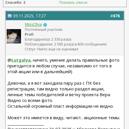
Спасибо: 2
Показать список
Бабикова М.А.
06.01.2026г. феморо пластика+липо ног - Бабикова
М.А.
09.11.2025, 17:27
#
676
MissOlya
Постоянный участник
Profi
Благодарил(а): 2 336 раз(а)
Поблагодарили: 2 585 раз(а) в 809 сообщениях
Статус: Никто еще не оценивал
@
Lutgalya
, ничего, умение делать правильные фото
пригодится в любом случае, независимо от того в
этой акции или в дальнейшей)
Девочки, а я вот заходила пару раз с ПК без
регистрации, там видно только раздел акции,
личные темы победителей и ветку проекта Вера.
Видно со всеми фото.
Остальной огромный пласт информации не видно.
Может это имеется в виду, читают.. акционные темы.
__________________