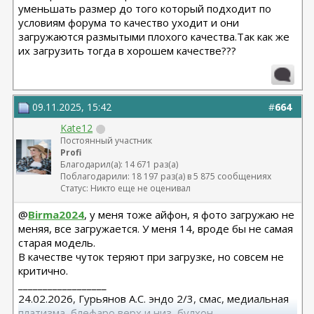
уменьшать размер до того который подходит по
условиям форума то качество уходит и они
загружаются размытыми плохого качества.Так как же
их загрузить тогда в хорошем качестве???
09.11.2025, 15:42
#
664
Kate12
Постоянный участник
Profi
Благодарил(а): 14 671 раз(а)
Поблагодарили: 18 197 раз(а) в 5 875 сообщениях
Статус: Никто еще не оценивал
@
Birma2024
, у меня тоже айфон, я фото загружаю не
меняя, все загружается. У меня 14, вроде бы не самая
старая модель.
В качестве чуток теряют при загрузке, но совсем не
критично.
__________________
24.02.2026, Гурьянов А.С. эндо 2/3, смас, медиальная
платизма, блефаро верх и низ, булхон