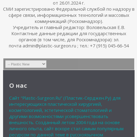
от 26.01.2024 г.
СМИ зарегистрировано Федеральной службой по надзору в
сфере связи, информационных технологий и массовых
коммуникаций (Роскомнадзор).
Учредитель и главный редактор: Воловельская Е.В.
Контактные данные редакции для государственных
органов (в том числе, для Роскомнадзора): эл.
почта admin@plastic-surgeon.ru ; тел.: +7 (915) 045-66-54
О нас
Сайт “Plastic-Surgeon.Ru” (Пластик-Серджен.Ру) для
интересующихся пластической хирургией,
косметологией, эстетической стоматологией и
другими возможностями усовершенствовать
внешность. Созданный летом 2004 года на основе
личного опыта, сайт вскоре стал самым популярным
ресурсом по данной теме в русскоязычном