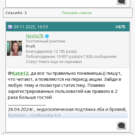
Спасибо: 3
Показать список
09.11.2025, 16:53
#
675
Nesha78
Постоянный участник
Profi
Благодарил(а): 12 185 раз(а)
Поблагодарили: 19 857 раз(а) в 7 828 сообщениях
Статус: Никто еще не оценивал
@
Kate12
, да все ты правильно понимаешь)) пишут,
что читают, а появляются на период акции. Зайди в
любую тему и посмотри статистику. Помимо
зарегистрированных пользоватей как правило в 2
раза больше гостей
__________________
26.04.2024г., эндоскопическая подтяжка лба и бровей,
булхорн - Шабунова А.А.
06.12.2024г., бодилифт, липофилинг ягодиц, редукция
груди - Кондратьев Д.Г.
22.09.2025г. брахио пластика+торсопластика -