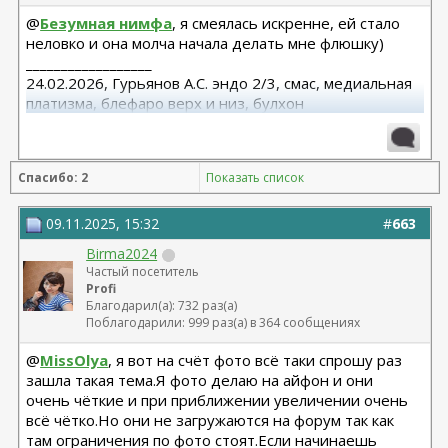
@
Безумная нимфа
, я смеялась искренне, ей стало
неловко и она молча начала делать мне флюшку)
__________________
24.02.2026, Гурьянов А.С. эндо 2/3, смас, медиальная
платизма, блефаро верх и низ, булхон
11.2025, липофилинг груди, Серозудинов
10.2024, 425 Motiva demi, Серозудинов
08.2015, allergan 240, 255. Аврамович А.Г., Клиника СЛ
Спасибо: 2
Показать список
(молодости и красоты)
09.11.2025, 15:32
#
663
Birma2024
Частый посетитель
Profi
Благодарил(а): 732 раз(а)
Поблагодарили: 999 раз(а) в 364 сообщениях
@
MissOlya
, я вот на счёт фото всё таки спрошу раз
зашла такая тема.Я фото делаю на айфон и они
очень чёткие и при приближении увеличении очень
всё чётко.Но они не загружаются на форум так как
там ограничения по фото стоят.Если начинаешь