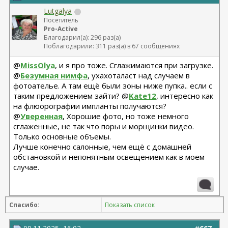
Lutgalya
Посетитель
Pro-Active
Благодарил(а): 296 раз(а)
Поблагодарили: 311 раз(а) в 67 сообщениях
@
MissOlya
, и я про тоже. Сглажимаются при загрузке.
@
Безумная нимфа
, ухахоталаст над случаем в
фотоателье. А там ещё были зоны ниже пупка.. если с
таким предложением зайти? @
Kate12
, интересно как
на флюорографии импланты получаются?
@
Уверенная
, Хорошие фото, но тоже немного
сглаженные, не так что поры и морщинки видео.
Только основные объемы.
Лучше конечно салонные, чем ещё с домашней
обстановкой и непонятным освещением как в моем
случае.
Спасибо:
Показать список