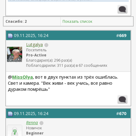
11.2025, липофилинг груди, Серозудинов
10.2024, 425 Motiva demi, Серозудинов
08.2015, allergan 240, 255. Аврамович А.Г., Клиника СЛ
Спасибо: 2
Показать список
(молодости и красоты)
09.11.2025, 16:24
#
669
Lutgalya
Посетитель
Pro-Active
Благодарил(а): 296 раз(а)
Поблагодарили: 311 раз(а) в 67 сообщениях
@
MissOlya
, вот в двух пунктах из трёх ошиблась.
Свет и камера. "Век живи - век учись, все равно
дураком помрёшь"
09.11.2025, 16:24
#
670
Renna
Новичок
Beginner