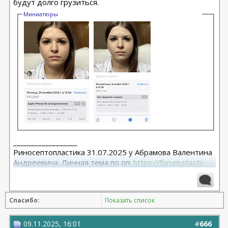
будут долго грузиться.
Миниатюры
__________________
Риносептопластика 31.07.2025 у Абрамова Валентина
Андреевича. Личная тема по оп:
https://forum.plastic-
surgeon.ru/showthread.php?t=26038
Спасибо:
Показать список
09.11.2025, 16:01
#
666