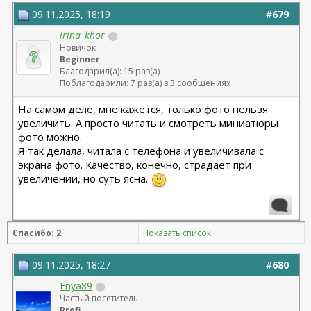
06.01.2026г. феморо пластика+липо ног - Бабикова
М.А.
09.11.2025, 18:19
#
679
irina_khor
Новичок
Beginner
Благодарил(а): 15 раз(а)
Поблагодарили: 7 раз(а) в 3 сообщениях
На самом деле, мне кажется, только фото нельзя
увеличить. А просто читать и смотреть миниатюры
фото можно.
Я так делала, читала с телефона и увеличивала с
экрана фото. Качество, конечно, страдает при
увеличении, но суть ясна.
Спасибо: 2
Показать список
09.11.2025, 18:27
#
680
Enya89
Частый посетитель
Profi