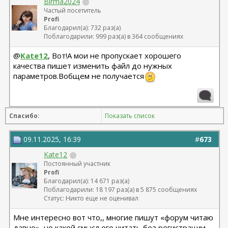
Birma2024
Частый посетитель
Profi
Благодарил(а): 732 раз(а)
Поблагодарили: 999 раз(а) в 364 сообщениях
@
Kate12
, Вот!А мои не пропускает хорошего
качества пишет изменить файл до нужных
параметров.Вобщем не получается
Спасибо:
Показать список
09.11.2025, 16:39
#
673
Kate12
Постоянный участник
Profi
Благодарил(а): 14 671 раз(а)
Поблагодарили: 18 197 раз(а) в 5 875 сообщениях
Статус: Никто еще не оценивал
Мне интересно вот что,, многие пишут «форум читаю
давно», но какой смысл его читать без регистрации,