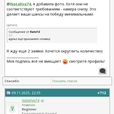
@
Nataliya74
, я добавила фото. Хотя они не
37. @
соответствуют требованиям - камера снизу. Это
AlenkaaknelA
делает ваши шансы на победу минимальными.
38. @
SCHATZI
Цитата:
39. @
irina_khor
Сообщение от
Kate12
крупье ещё принимает ставки)
40. @
Pro_Tan
Я жду ещё 2 заявки. Хочется округлить количество)
41. @
Gemeni
__________________
Моя подпись всё не вмещает
смотрите профиль!
42. @
Just_saying
43. @
Renna
Спасибо:
Показать список
44. @
Enya89
09.11.2025, 22:35
#
712
45. @
Olga-Ol
Nataliya74
Новичок
Beginner
Благодарил(а): 0 раз(а)