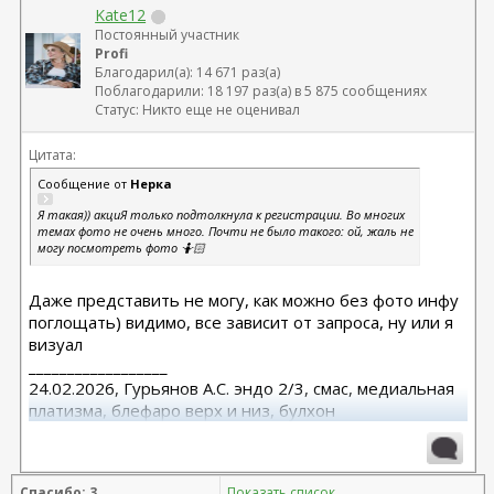
Kate12
Постоянный участник
Profi
Благодарил(а): 14 671 раз(а)
Поблагодарили: 18 197 раз(а) в 5 875 сообщениях
Статус: Никто еще не оценивал
Цитата:
Сообщение от
Нерка
Я такая)) акциЯ только подтолкнула к регистрации. Во многих
темах фото не очень много. Почти не было такого: ой, жаль не
могу посмотреть фото 🤷🏻
Даже представить не могу, как можно без фото инфу
поглощать) видимо, все зависит от запроса, ну или я
визуал
__________________
24.02.2026, Гурьянов А.С. эндо 2/3, смас, медиальная
платизма, блефаро верх и низ, булхон
11.2025, липофилинг груди, Серозудинов
10.2024, 425 Motiva demi, Серозудинов
08.2015, allergan 240, 255. Аврамович А.Г., Клиника СЛ
Спасибо: 3
Показать список