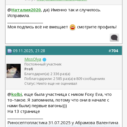
@
Наталия2020
, да) Именно так и случилось.
Исправила.
__________________
Моя подпись всё не вмещает
смотрите профиль!
09.11.2025, 21:28
#
704
MissOlya
Постоянный участник
Profi
Благодарил(а): 2 336 раз(а)
Поблагодарили: 2 585 раз(а) в 809 сообщениях
Статус: Никто еще не оценивал
@
kolbi
, еще была участница с ником Foxy Eva, что
то-такое. Я запомнила, потому что они в начале с
нами были) первые вагоны)))
На 13 странице
__________________
Риносептопластика 31.07.2025 у Абрамова Валентина