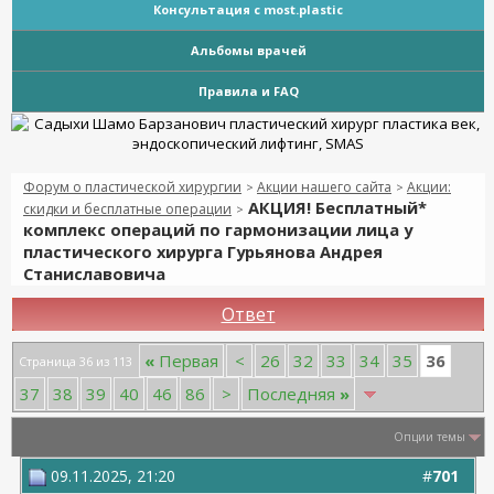
Консультация с most.plastic
Альбомы врачей
Правила и FAQ
Форум о пластической хирургии
Акции нашего сайта
Акции:
>
>
АКЦИЯ! Бесплатный*
скидки и бесплатные операции
>
комплекс операций по гармонизации лица у
пластического хирурга Гурьянова Андрея
Станиславовича
Ответ
36
«
Первая
<
26
32
33
34
35
Страница 36 из 113
37
38
39
40
46
86
>
Последняя
»
Опции темы
09.11.2025, 21:20
#
701