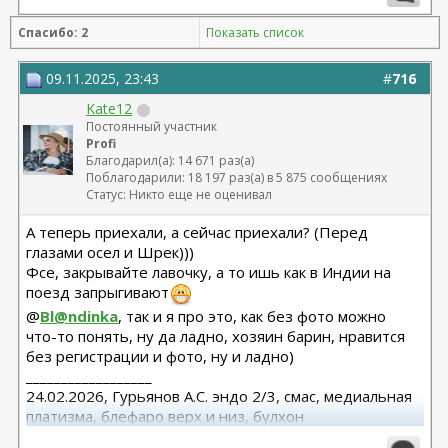
Спасибо: 2
Показать список
09.11.2025, 23:43
#
716
Kate12
Постоянный участник
Profi
Благодарил(а): 14 671 раз(а)
Поблагодарили: 18 197 раз(а) в 5 875 сообщениях
Статус: Никто еще не оценивал
А теперь приехали, а сейчас приехали? (Перед
глазами осел и Шрек)))
Фсе, закрывайте лавочку, а то ишь как в Индии на
поезд запрыгивают
@
Bl@ndinka
, так и я про это, как без фото можно
что-то понять, ну да ладно, хозяин барин, нравится
без регистрации и фото, ну и ладно)
__________________
24.02.2026, Гурьянов А.С. эндо 2/3, смас, медиальная
платизма, блефаро верх и низ, булхон
11.2025, липофилинг груди, Серозудинов