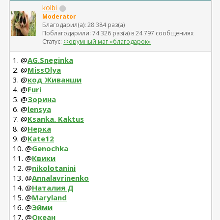
kolbi
Moderator
Благодарил(а): 28 384 раз(а)
Поблагодарили: 74 326 раз(а) в 24 797 сообщениях
Статус:
Форумный маг «благодарок»
1. @
AG.Sneginka
2. @
MissOlya
3. @
код Живанши
4. @
Furi
5. @
Зорина
6. @
lensya
7. @
Ksanka. Kaktus
8. @
Нерка
9. @
Kate12
10. @
Genochka
11. @
Квики
12. @
nikolotanini
13. @
Annalavrinenko
14. @
Наталия Д
15. @
Maryland
16. @
Эйми
17. @
Океан