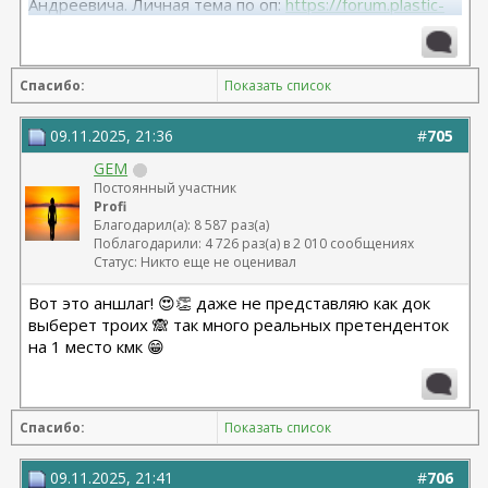
Андреевича. Личная тема по оп:
https://forum.plastic-
surgeon.ru/showthread.php?t=26038
Спасибо:
Показать список
09.11.2025, 21:36
#
705
GEM
Постоянный участник
Profi
Благодарил(а): 8 587 раз(а)
Поблагодарили: 4 726 раз(а) в 2 010 сообщениях
Статус: Никто еще не оценивал
Вот это аншлаг! 😍👏 даже не представляю как док
выберет троих 🙈 так много реальных претенденток
на 1 место кмк 😁
Спасибо:
Показать список
09.11.2025, 21:41
#
706