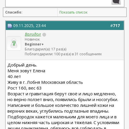
10.2024, 425 Motiva demi, Серозудинов
08.2015, allergan 240, 255. Аврамович А.Г., Клиника СЛ
Спасибо:
Показать список
(молодости и красоты)
09.11.2025, 23:44
#
717
Валидол
Новичок
Beginner+
Благодарил(а): 17 раз(а)
Поблагодарили: 100 раз(а) в 31 сообщениях
Добрый день.
Меня зовут Елена
40 лет
Живу в г. Лобня Московская область
Рост 160, вес 63
Возраст и гравитация берут своё и лицо медленно,
но верно ползет вниз, появились брыли и носогубки.
Написание и большое количество лишней кожи на
верхних веках, углубились подглазные впадины.
Подбородок кажется маленьким для моего лица и в
целом нижняя часть широкая и тяжёлая. С условиями
акции ознакомлена, обязуюсь всё соблюдать в