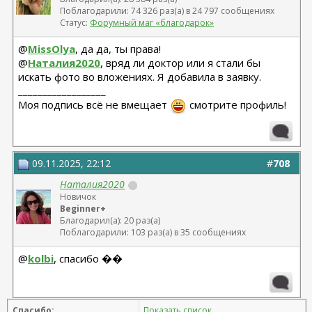
6. @
Поблагодарили: 74 326 раз(а) в 24 797 сообщениях
lensya
Статус:
Форумный маг «благодарок»
7. @
Ksanka. Kaktus
@
MissOlya
, да да, ты права!
@
Наталия2020
, вряд ли доктор или я стали бы
8. @
Нерка
искать фото во вложениях. Я добавила в заявку.
__________________
9. @
Моя подпись всё не вмещает
смотрите профиль!
Kate12
10. @
Genochka
11. @
09.11.2025, 22:12
#
708
Квики
Наталия2020
12. @
nikolotanini
Новичок
Beginner+
13. @
Благодарил(а): 20 раз(а)
Annalavrinenko
Поблагодарили: 103 раз(а) в 35 сообщениях
14. @
@
Наталия Д
kolbi
, спасибо ��
15. @
Maryland
16. @
Спасибо:
Показать список