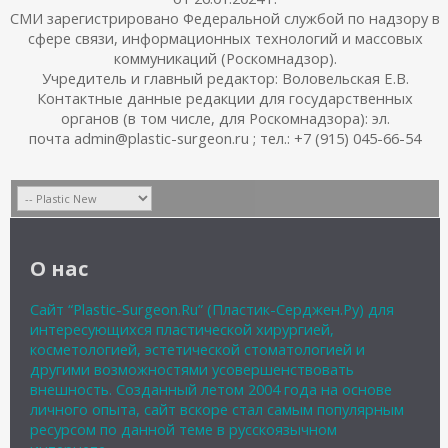
СМИ зарегистрировано Федеральной службой по надзору в
сфере связи, информационных технологий и массовых
коммуникаций (Роскомнадзор).
Учредитель и главный редактор: Воловельская Е.В.
Контактные данные редакции для государственных
органов (в том числе, для Роскомнадзора): эл.
почта admin@plastic-surgeon.ru ; тел.: +7 (915) 045-66-54
О нас
Сайт “Plastic-Surgeon.Ru” (Пластик-Серджен.Ру) для
интересующихся пластической хирургией,
косметологией, эстетической стоматологией и
другими возможностями усовершенствовать
внешность. Созданный летом 2004 года на основе
личного опыта, сайт вскоре стал самым популярным
ресурсом по данной теме в русскоязычном