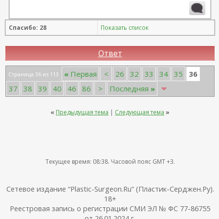
Спасибо: 28
Показать список
Ответ
36
«
Первая
<
26
32
33
34
35
Страница 36 из 113
37
38
39
40
46
86
>
Последняя
»
«
Предыдущая тема
|
Следующая тема
»
Текущее время:
08:38
. Часовой пояс GMT +3.
Сетевое издание “Plastic-Surgeon.Ru” (Пластик-Серджен.Ру).
18+
Реестровая запись о регистрации СМИ ЭЛ № ФС 77-86755
от 26.01.2024 г.