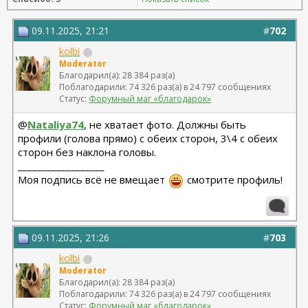
(молодости и красоты)
09.11.2025, 21:21
#
702
kolbi
Moderator
Благодарил(а): 28 384 раз(а)
Поблагодарили: 74 326 раз(а) в 24 797 сообщениях
Статус:
Форумный маг «благодарок»
@
Nataliya74
, не хватает фото. Должны быть
профили (голова прямо) с обеих сторон, 3\4 с обеих
сторон без наклона головы.
__________________
Моя подпись всё не вмещает
смотрите профиль!
09.11.2025, 21:26
#
703
kolbi
Moderator
Благодарил(а): 28 384 раз(а)
Поблагодарили: 74 326 раз(а) в 24 797 сообщениях
Статус:
Форумный маг «благодарок»