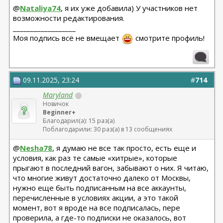
@
Nataliya74
, я их уже добавила) У участников нет
возможности редактирования.
__________________
Моя подпись всё не вмещает
смотрите профиль!
09.11.2025, 23:24
#
714
Maryland
Новичок
Beginner+
Благодарил(а): 15 раз(а)
Поблагодарили: 30 раз(а) в 13 сообщениях
@
Nesha78
, я думаю не все так просто, есть еще и
условия, как раз те самые «хитрые», которые
прыгают в последний вагон, забывают о них. Я читаю,
что многие живут достаточно далеко от Москвы,
нужно еще быть подписанным на все аккаунты,
перечисленные в условиях акции, а это такой
момент, вот я вроде на все подписалась, пере
проверила, а где-то подписки не оказалось, вот