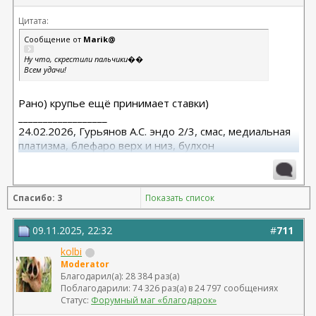
Уверенная
Цитата:
27. @
евочка82
Сообщение от
Marik@
28. @
Ну что, скрестили пальчики��
ElenaNex
Всем удачи!
29. @
ValentinD
Рано) крупье ещё принимает ставки)
30. @
__________________
Наталия2020
24.02.2026, Гурьянов А.С. эндо 2/3, смас, медиальная
платизма, блефаро верх и низ, булхон
31. @
Tuzya
11.2025, липофилинг груди, Серозудинов
10.2024, 425 Motiva demi, Серозудинов
32. @
08.2015, allergan 240, 255. Аврамович А.Г., Клиника СЛ
Marik@
Спасибо: 3
Показать список
(молодости и красоты)
33. @
Evitta
09.11.2025, 22:32
#
711
34. @
Lutgalya
kolbi
Moderator
35. @
Благодарил(а): 28 384 раз(а)
Мапюсь
Поблагодарили: 74 326 раз(а) в 24 797 сообщениях
Статус:
Форумный маг «благодарок»
36. @
oleandra