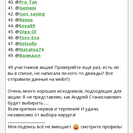
40. @
Pro_Tan
41. @
Gemeni
42. @
Just_saying
43. @
Renna
44. @
Enya89
45. @
Olga-Ol
46. @
foxy-Eva
47. @
holyolly
48. @
Nataliya74
49. @
Валидол
49 участников акции! Проверяйте ещё раз, есть ли
вы в списке, не написала ли кого-то дважды? Все
отправили данные на мейл?)
Очень много хороших исходников, подходящих для
акции. Я не представляю, как Андрей Станиславович
будет выбирать......
Всем крепких нервов и терпения! И удачи,
независимо от выбора хирурга!
__________________
Моя подпись всё не вмещает
смотрите профиль!