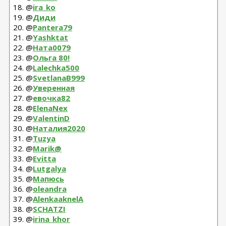
18. @
ira_ko
19. @
Диди
20. @
Pantera79
21. @
Yashktat
22. @
Ната0079
23. @
Ольга 80!
24. @
Lalechka500
25. @
SvetlanaB999
26. @
Уверенная
27. @
евочка82
28. @
ElenaNex
29. @
ValentinD
30. @
Наталия2020
31. @
Tuzya
32. @
Marik@
33. @
Evitta
34. @
Lutgalya
35. @
Мапюсь
36. @
oleandra
37. @
AlenkaaknelA
38. @
SCHATZI
39. @
irina_khor