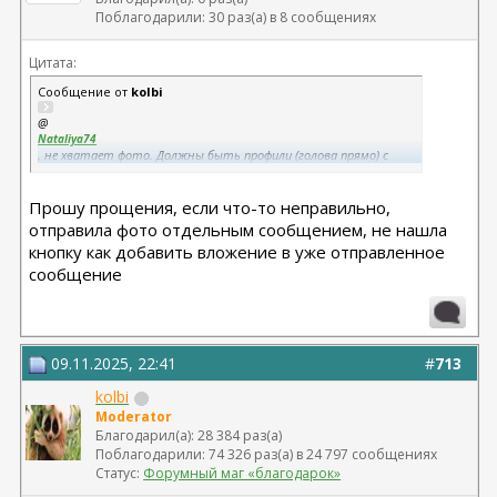
Поблагодарили: 30 раз(а) в 8 сообщениях
Цитата:
Сообщение от
kolbi
@
Nataliya74
, не хватает фото. Должны быть профили (голова прямо) с
обеих сторон, 3\4 с обеих сторон без наклона головы.
Прошу прощения, если что-то неправильно,
отправила фото отдельным сообщением, не нашла
кнопку как добавить вложение в уже отправленное
сообщение
09.11.2025, 22:41
#
713
kolbi
Moderator
Благодарил(а): 28 384 раз(а)
Поблагодарили: 74 326 раз(а) в 24 797 сообщениях
Статус:
Форумный маг «благодарок»