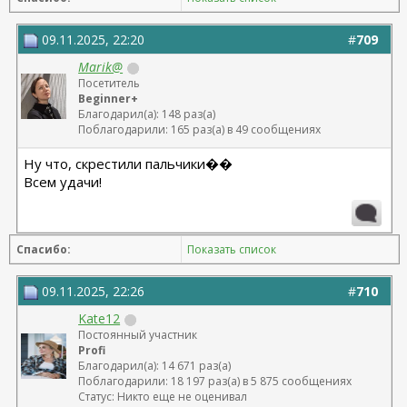
Эйми
17. @
09.11.2025, 22:20
#
709
Океан
Marik@
18. @
Посетитель
ira_ko
Beginner+
Благодарил(а): 148 раз(а)
19. @
Диди
Поблагодарили: 165 раз(а) в 49 сообщениях
20. @
Ну что, скрестили пальчики��
Pantera79
Всем удачи!
21. @
Yashktat
22. @
Ната0079
Спасибо:
Показать список
23. @
Ольга 80!
09.11.2025, 22:26
#
710
24. @
Kate12
Lalechka500
Постоянный участник
Profi
25. @
Благодарил(а): 14 671 раз(а)
SvetlanaB999
Поблагодарили: 18 197 раз(а) в 5 875 сообщениях
26. @
Статус: Никто еще не оценивал