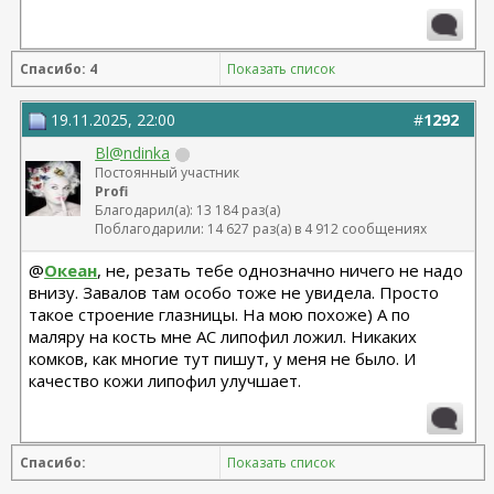
Спасибо: 4
Показать список
19.11.2025, 22:00
#
1292
Bl@ndinka
Постоянный участник
Profi
Благодарил(а): 13 184 раз(а)
Поблагодарили: 14 627 раз(а) в 4 912 сообщениях
@
Океан
, не, резать тебе однозначно ничего не надо
внизу. Завалов там особо тоже не увидела. Просто
такое строение глазницы. На мою похоже) А по
маляру на кость мне АС липофил ложил. Никаких
комков, как многие тут пишут, у меня не было. И
качество кожи липофил улучшает.
Спасибо:
Показать список