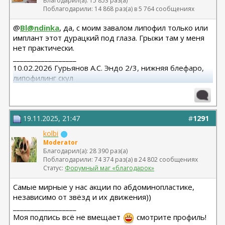
Благодарил(а): 15 853 раз(а)
Поблагодарили: 14 868 раз(а) в 5 764 сообщениях
@
Bl@ndinka
, да, с моим завалом липофил только или
имплант этот дурацкий под глаза. Грыжи там у меня
нет практически.
__________________
10.02.2026 Гурьянов А.С. Эндо 2/3, нижняя блефаро,
липофилинг скул
19.11.2025, 21:47
#
1291
kolbi
Moderator
Благодарил(а): 28 390 раз(а)
Поблагодарили: 74 374 раз(а) в 24 802 сообщениях
Статус:
Форумный маг «благодарок»
Самые мирные у нас акции по абдоминопластике,
независимо от звёзд и их движения))
__________________
Моя подпись всё не вмещает
смотрите профиль!