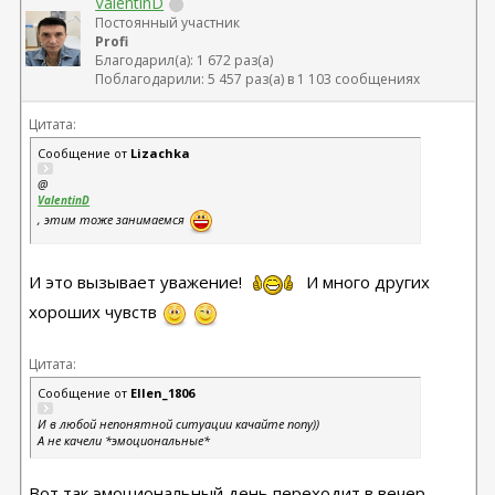
ValentinD
Постоянный участник
Profi
Благодарил(а): 1 672 раз(а)
Поблагодарили: 5 457 раз(а) в 1 103 сообщениях
Цитата:
Сообщение от
Lizachka
@
ValentinD
, этим тоже занимаемся
И это вызывает уважение!
И много других
хороших чувств
Цитата:
Сообщение от
Ellen_1806
И в любой непонятной ситуации качайте попу))
А не качели *эмоциональные*
Вот так эмоциональный день переходит в вечер