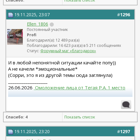
Спасибо:
Показать список
19.11.2025, 23:07
#
1296
Ellen_1806
Постоянный участник
Profi
Благодарил(а): 12 489 раз(а)
Поблагодарили: 16 623 раз(а) в 5 211 сообщениях
Статус:
Форумный маг «благодарок»
И в любой непонятной ситуации качайте попу))
А не качели *эмоциональные*
(Сорри, это я из другой темы сюда заглянула)
__________________
26.06.2026
 Омоложение лица от Тегая Р.А. 1 место
Повторная блефаропластика верх, 10.03.2026,
Муратов Н.Ф. Моя тема
 https://forum.plastic-
surgeon.ru/showthread.php?t=27316 
Спасибо: 4
Показать список
Круговая блефаропластика, 24.02.2023 г., Малышева
Н.А.- Не рекомендую.
19.11.2025, 23:20
#
1297