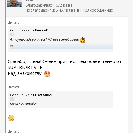
Profi
Благодарил(а): 1 672 раз(а)
Поблагодарили: 5 457 раз(а) в 1 103 сообщениях
Цитата:
Сообщение от
ЕленаП
А я думаю где у нас все? )) А все в этой теме
@
ValentinD
, вы такой обаятельный, так интересно пишите. Вам точно
нужно потихоньку и в другие темы ходить. У нас на самом деле
Спасибо, Елена! Очень приятно. Тем более ценно от
все добрые, если на нас не нападать
SUPERIOR I V.I.P.
Рад знакомству!
Цитата:
Сообщение от
Ната0079
Смешной анекдот!
Цитата: