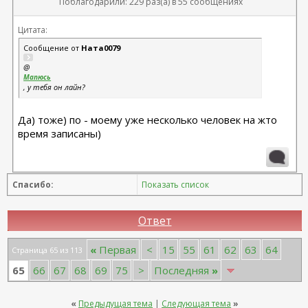
Поблагодарили: 229 раз(а) в 55 сообщениях
Цитата:
Сообщение от
Ната0079
@
Мапюсь
, у тебя он лайн?
Да) тоже) по - моему уже несколько человек на жто
время записаны)
Спасибо:
Показать список
Ответ
«
Первая
<
15
55
61
62
63
64
Страница 65 из 113
65
66
67
68
69
75
>
Последняя
»
«
Предыдущая тема
|
Следующая тема
»