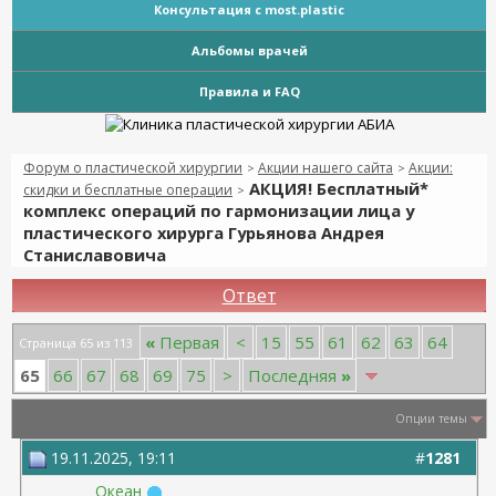
Консультация с most.plastic
Альбомы врачей
Правила и FAQ
Форум о пластической хирургии
Акции нашего сайта
Акции:
>
>
АКЦИЯ! Бесплатный*
скидки и бесплатные операции
>
комплекс операций по гармонизации лица у
пластического хирурга Гурьянова Андрея
Станиславовича
Ответ
«
Первая
<
15
55
61
62
63
64
Страница 65 из 113
65
66
67
68
69
75
>
Последняя
»
Опции темы
19.11.2025, 19:11
#
1281
Океан