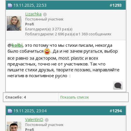
19.11.2025, 22:53
#
1293
Lizachka
Постоянный участник
Profi
Благодарил(а): 3 273 раз(а)
Поблагодарили: 2 696 раз(а) в 1 369 сообщениях
@
kolbi
, это потому что мы стихи писали, некогда
было собачиться
. Да и не зачем ругаться, выбор
все равно за доктором, most. plastic и всех
предчастных, точно не от участников. Так что
пишите стихи друзья, творите поэзию, направляйте
негатив в позитивное русло
:
Спасибо: 4
Показать список
19.11.2025, 23:04
#
1294
ValentinD
Постоянный участник
Profi