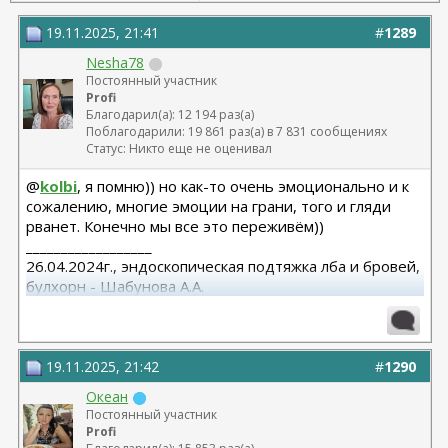
19.11.2025, 21:41
#
1289
Nesha78
Постоянный участник
Profi
Благодарил(а): 12 194 раз(а)
Поблагодарили: 19 861 раз(а) в 7 831 сообщениях
Статус: Никто еще не оценивал
@
kolbi
, я помню)) но как-то очень эмоционально и к
сожалению, многие эмоции на грани, того и гляди
рванет. Конечно мы все это переживём))
__________________
26.04.2024г., эндоскопическая подтяжка лба и бровей,
булхорн - Шабунова А.А.
06.12.2024г., бодилифт, липофилинг ягодиц, редукция
груди - Кондратьев Д.Г.
22.09.2025г. брахио пластика+торсопластика -
Бабикова М.А.
19.11.2025, 21:42
#
1290
06.01.2026г. феморо пластика+липо ног - Бабикова
Океан
М.А.
Постоянный участник
Profi