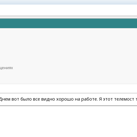
руди), июль 2024, Дубовик А.В.
бщениях
Днем вот было все видно хорошо на работе. Я этот телемост те