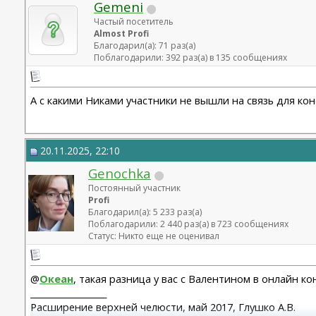
Gemeni
Частый посетитель
Almost Profi
Благодарил(а): 71 раз(а)
Поблагодарили: 392 раз(а) в 135 сообщениях
А с какими Никами участники не вышли на связь для ко
20.11.2025, 22:10
Genochka
Постоянный участник
Profi
Благодарил(а): 5 233 раз(а)
Поблагодарили: 2 440 раз(а) в 723 сообщениях
Статус: Никто еще не оценивал
@
Океан
, такая разница у вас с Валентином в онлайн к
__________________
Расширение верхней челюсти, май 2017, Глушко А.В.