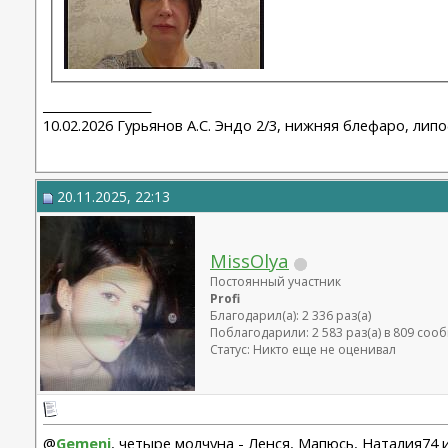
__________________
10.02.2026 Гурьянов А.С. Эндо 2/3, нижняя блефаро, лип
20.11.2025, 22:13
MissOlya
Постоянный участник
Profi
Благодарил(а): 2 336 раз(а)
Поблагодарили: 2 583 раз(а) в 809 со
Статус: Никто еще не оценивал
@
Gemeni
, четыре молчуна - Ленся, Мапюсь, Наталия74 