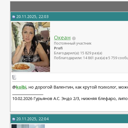
20.11.2025, 22:03
Океан
Постоянный участник
Profi
Благодарил(а): 15 829 раз(а)
Поблагодарили: 14 861 раз(а) в 5 759 соо
@
kolbi
, но дорогой Валентин, как крутой психолог, мож
__________________
10.02.2026 Гурьянов А.С. Эндо 2/3, нижняя блефаро, лип
20.11.2025, 22:04