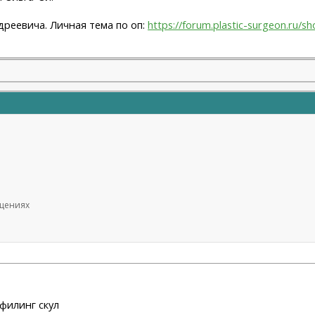
дреевича. Личная тема по оп:
https://forum.plastic-surgeon.ru/
бщениях
офилинг скул