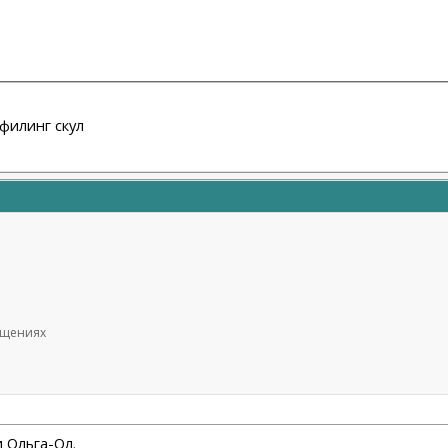
офилинг скул
общениях
и Ольга-Ол.