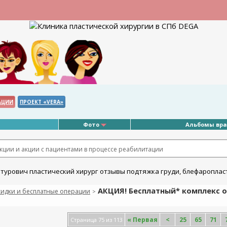
АЦИИ
ПРОЕКТ «VERA»
Фото
Альбомы вр
ции и акции с пациентами в процессе реабилитации
АКЦИЯ! Бесплатный* комплекс о
кидки и бесплатные операции
>
«
Первая
<
25
65
71
Страница 75 из 113