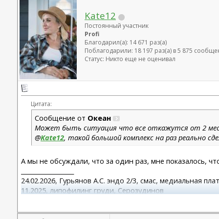
Kate12
Постоянный участник
Profi
Благодарил(а): 14 671 раз(а)
Поблагодарили: 18 197 раз(а) в 5 875 сообщ
Статус: Никто еще не оценивал
Цитата:
Сообщение от
Океан
Может быть ситуация что все откажутся от 2 мест
@
Kate12
, такой большой комплекс на раз реально сд
А мы не обсуждали, что за один раз, мне показалось, что
__________________
24.02.2026, Гурьянов А.С. эндо 2/3, смас, медиальная пл
11.2025, липофилинг груди, Серозудинов
10.2024, 425 Motiva demi, Серозудинов
08.2015, allergan 240, 255. Аврамович А.Г., Клиника СЛ (