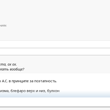
ениях
а, ох ох.
елать вообще?
 А.С. в принципе за поэтапность.
атизма, блефаро верх и низ, булхон
молодости и красоты)