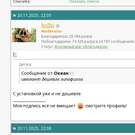
Спасибо:
Показать список
20.11.2025, 22:05
kolbi
Moderator
Благодарил(а): 28 384 раз(а)
Поблагодарили: 74 326 раз(а) в 24 797 сообщениях
Статус:
Форумный маг «благодарок»
Цитата:
Сообщение от
Океан
имплант дешевле липофилла
С установкой уже и не дешевле.
__________________
Моя подпись всё не вмещает
смотрите профиль!
20.11.2025, 22:08