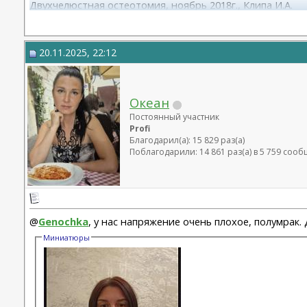
Двухчелюстная остеотомия, ноябрь 2018г., Клипа И.А.
Маммопластика (подтяжка без имплантов с редукцией 1 г
20.11.2025, 22:12
Океан
Постоянный участник
Profi
Благодарил(а): 15 829 раз(а)
Поблагодарили: 14 861 раз(а) в 5 759 соо
@
Genochka
, у нас напряжение очень плохое, полумрак. 
Миниатюры