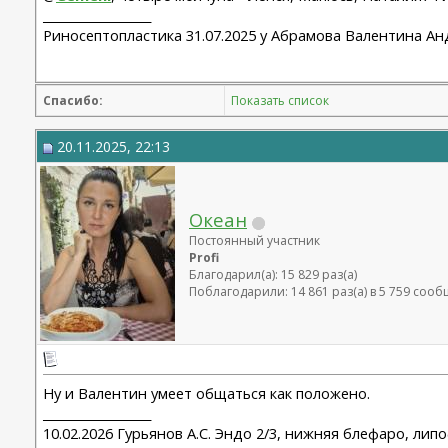
__________________
Риносептопластика 31.07.2025 у Абрамова Валентина Ан
Спасибо:
Показать список
20.11.2025, 22:13
Океан
Постоянный участник
Profi
Благодарил(а): 15 829 раз(а)
Поблагодарили: 14 861 раз(а) в 5 759 соо
Ну и Валентин умеет общаться как положено.
__________________
10.02.2026 Гурьянов А.С. Эндо 2/3, нижняя блефаро, лип