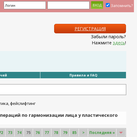
Запомнить?
РЕГИСТРАЦИЯ
Забыли пароль?
Нажмите
здесь
!
ачей
Правила и FAQ
пераций по гармонизации лица у пластического
72
73
74
75
76
77
78
79
85
>
Последняя
»