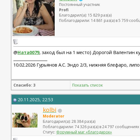
Постоянный участник
Profi
Благодарил(а): 15 829 раз(а)
Поблагодарили: 14 861 раз(а) в 5 759 соо
@
Ната0079
, заход был на 1 место) Дорогой Валентин к
__________________
10.02.2026 Гурьянов А.С. Эндо 2/3, нижняя блефаро, лип
Спасибо: 3
Показать список
20.11.2025, 22:53
kolbi
Moderator
Благодарил(а): 28 384 раз(а)
Поблагодарили: 74 326 раз(а) в 24 797 сообщениях
Статус:
Форумный маг «благодарок»