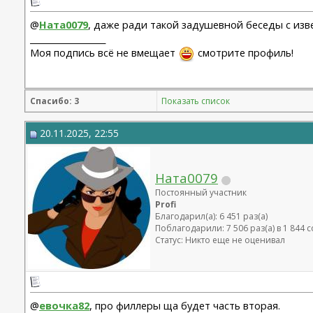
@
Ната0079
, даже ради такой задушевной беседы с изве
__________________
Моя подпись всё не вмещает
смотрите профиль!
Спасибо: 3
Показать список
20.11.2025, 22:55
Ната0079
Постоянный участник
Profi
Благодарил(а): 6 451 раз(а)
Поблагодарили: 7 506 раз(а) в 1 844
Статус: Никто еще не оценивал
@
евочка82
, про филлеры ща будет часть вторая.