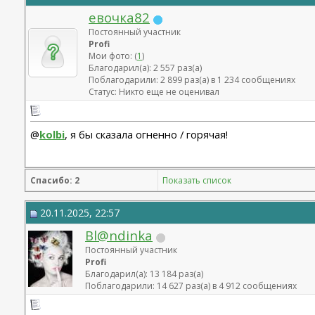
евочка82
Постоянный участник
Profi
Мои фото: (
1
)
Благодарил(а): 2 557 раз(а)
Поблагодарили: 2 899 раз(а) в 1 234 сообщениях
Статус: Никто еще не оценивал
@
kolbi
, я бы сказала огненно / горячая!
Спасибо: 2
Показать список
20.11.2025, 22:57
Bl@ndinka
Постоянный участник
Profi
Благодарил(а): 13 184 раз(а)
Поблагодарили: 14 627 раз(а) в 4 912 сообщениях