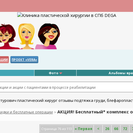
АЦИИ
ПРОЕКТ «VERA»
Фото
Альбомы вр
ции и акции с пациентами в процессе реабилитации
АКЦИЯ! Бесплатный* комплекс о
кидки и бесплатные операции
>
«
Первая
<
26
66
72
Страница 76 из 113