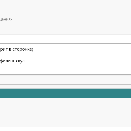
бщениях
урит в сторонке)
офилинг скул