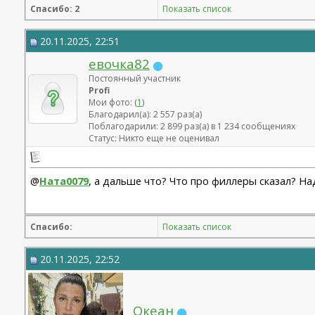
Спасибо: 2
Показать список
20.11.2025, 22:51
евочка82
Постоянный участник
Profi
Мои фото: (
1
)
Благодарил(а): 2 557 раз(а)
Поблагодарили: 2 899 раз(а) в 1 234 сообщениях
Статус: Никто еще не оценивал
@
Ната0079
, а дальше что? Что про филлеры сказал? Н
Спасибо:
Показать список
20.11.2025, 22:52
Океан