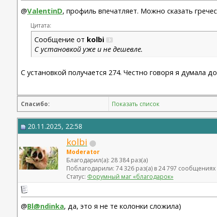
@
ValentinD
, профиль впечатляет. Можно сказать грече
Цитата:
Сообщение от
kolbi
С установкой уже и не дешевле.
С установкой получается 274. Честно говоря я думала д
Спасибо:
Показать список
20.11.2025, 22:58
kolbi
Moderator
Благодарил(а): 28 384 раз(а)
Поблагодарили: 74 326 раз(а) в 24 797 сообщениях
Статус:
Форумный маг «благодарок»
@
Bl@ndinka
, да, это я не те колонки сложила)
__________________