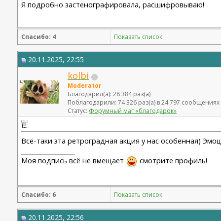
Я подробно застенографировала, расшифровываю!
Спасибо: 4
Показать список
20.11.2025, 22:55
kolbi
Moderator
Благодарил(а): 28 384 раз(а)
Поблагодарили: 74 326 раз(а) в 24 797 сообщениях
Статус:
Форумный маг «благодарок»
Всё-таки эта ретроградная акция у нас особенная) Эмо
__________________
Моя подпись всё не вмещает
смотрите профиль!
Спасибо: 6
Показать список
20.11.2025, 22:56