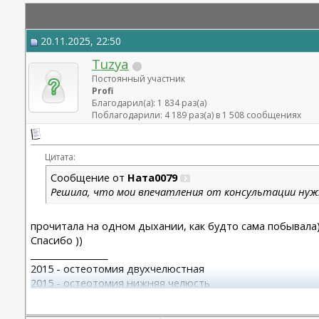
20.11.2025, 22:50
Tuzya
Постоянный участник
Profi
Благодарил(а): 1 834 раз(а)
Поблагодарили: 4 189 раз(а) в 1 508 сообщениях
Цитата:
Сообщение от
Ната0079
Решила, что мои впечатления от консультации нуж
прочитала на одном дыхании, как будто сама побывала)
Спасибо ))
__________________
2015 - остеотомия двухчелюстная
2015 - остеотомия нижняя челюсть
2016 - отпиливание венечных отростков, артролаваж
2018 - замена височно-челюстных суставов (2 шт)