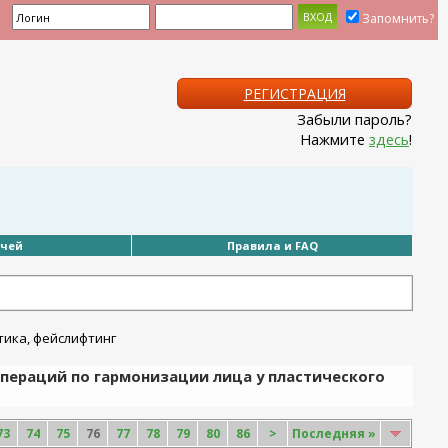
Запомнить?
РЕГИСТРАЦИЯ
Забыли пароль?
Нажмите
здесь
!
ачей
Правила и FAQ
пераций по гармонизации лица у пластического
73
74
75
76
77
78
79
80
86
>
Последняя
»