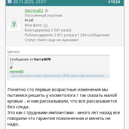
20.11.2025, 23:57
#
1524
евочка82
Постоянный участник
Profi
Мои фото: (
1
)
Благодарил(а): 2 561 раз(а)
Поблагодарили: 2 911 раз(а) в 1 236 сообщениях
Статус: Никто еще не оценивал
Цитата:
Сообщение от
Ната0079
@
евочка82
, вот это меня очень расстроило. Ведь сама себе яму вырыла
Понятно сто первые возрастные изменения мы
пытаемся решить у косметолога / так сказать малой
кровью .. и нам рассказывали, что все рассасывается
без следа..
Это как с грудными имплантами - много лет назад все
говорили что гарантия пожизненная и менять не
надо..