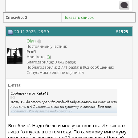
Спасибо: 2
Показать список
20.11.2025, 23:59
#
1525
Olan
Постоянный участник
Profi
Мои фото: (
3
)
Благодарил(а): 3 042 раз(а)
Поблагодарили: 2 771 раз(а) в 962 сообщениях
Статус: Никто еще не оценивал
Цитата:
Сообщение от
Kate12
Жень, я и до этого про эндо средней задумывалось на сколько оно
надо мне, а А.С. положил меня на кушетку и спросил - Вам так
нравится? Как думаете надо делать?
Я говорю - нет, мне здесь не надо делать.
И он отвечает - вот и я думаю, что не надо!
Вот блин(. Надо было и мне участвовать. И я как раз
Девочки, я в дороге, связи почти нет, если что-то пропустила,
лицо "отпускала в этом году. По самомому минимуму
завтра отвечу.
нстф только коллаген и м22 делала по разу. Чистый