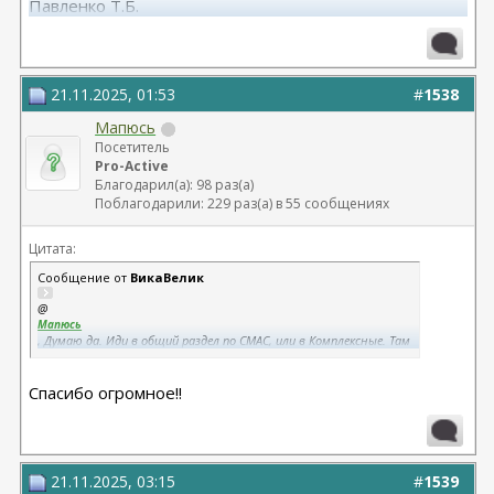
Павленко Т.Б.
21.11.2025, 01:53
#
1538
Мапюсь
Посетитель
Pro-Active
Благодарил(а): 98 раз(а)
Поблагодарили: 229 раз(а) в 55 сообщениях
Цитата:
Сообщение от
ВикаВелик
@
Мапюсь
, Думаю да. Иди в общий раздел по СМАС, или в Комплексные. Там
можно и поговорить обширнее и посмотреть .
Спасибо огромное!!
21.11.2025, 03:15
#
1539