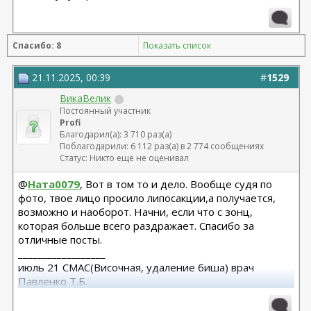
Спасибо: 8
Показать список
21.11.2025, 00:39
#
1529
ВикаВелик
Постоянный участник
Profi
Благодарил(а): 3 710 раз(а)
Поблагодарили: 6 112 раз(а) в 2 774 сообщениях
Статус: Никто еще не оценивал
@
Ната0079
, Вот в том то и дело. Вообще судя по
фото, твое лицо просило липосакции,а получается,
возможно и наоборот. Начни, если что с зонц,
которая больше всего раздражает. Спасибо за
отличные посты.
__________________
июль 21 СМАС(Височная, удаление биша) врач
Павленко Т.Б.