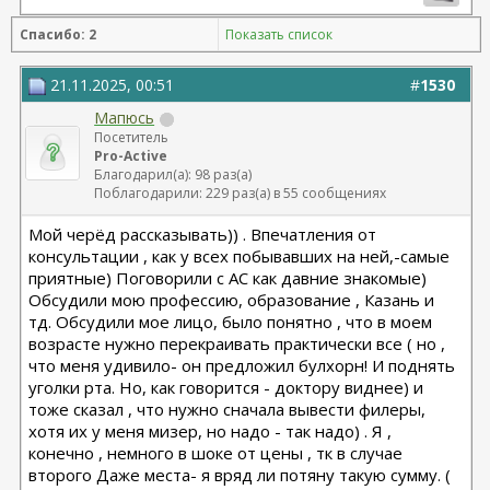
Спасибо: 2
Показать список
21.11.2025, 00:51
#
1530
Мапюсь
Посетитель
Pro-Active
Благодарил(а): 98 раз(а)
Поблагодарили: 229 раз(а) в 55 сообщениях
Мой черёд рассказывать)) . Впечатления от
консультации , как у всех побывавших на ней,-самые
приятные) Поговорили с АС как давние знакомые)
Обсудили мою профессию, образование , Казань и
тд. Обсудили мое лицо, было понятно , что в моем
возрасте нужно перекраивать практически все ( но ,
что меня удивило- он предложил булхорн! И поднять
уголки рта. Но, как говорится - доктору виднее) и
тоже сказал , что нужно сначала вывести филеры,
хотя их у меня мизер, но надо - так надо) . Я ,
конечно , немного в шоке от цены , тк в случае
второго Даже места- я вряд ли потяну такую сумму. (