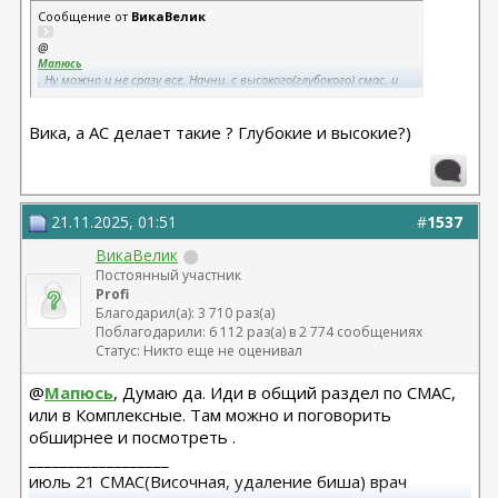
Сообщение от
ВикаВелик
@
Мапюсь
, Ну можно и не сразу все. Начни, с высокого(глубокого) смас, и
уже все будет отлично.
Вика, а АС делает такие ? Глубокие и высокие?)
21.11.2025, 01:51
#
1537
ВикаВелик
Постоянный участник
Profi
Благодарил(а): 3 710 раз(а)
Поблагодарили: 6 112 раз(а) в 2 774 сообщениях
Статус: Никто еще не оценивал
@
Мапюсь
, Думаю да. Иди в общий раздел по СМАС,
или в Комплексные. Там можно и поговорить
обширнее и посмотреть .
__________________
июль 21 СМАС(Височная, удаление биша) врач