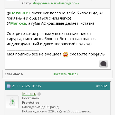
Статус:
Форумный маг «благодарок»
@
Ната0079
, скажи как полезно тебе было? И да, АС
приятный и общаться с ним легко)
@
Мапюсь
, а губы АС красивые делает, кстати)
Смотрите какие разные у всех назначения от
хирурга, никаких шаблонов! Вот это называется
индивидуальный и даже творческий подход)
__________________
Моя подпись всё не вмещает
смотрите профиль!
Спасибо: 6
Показать список
21.11.2025, 01:06
#
1532
Мапюсь
Посетитель
Pro-Active
Благодарил(а): 98 раз(а)
Поблагодарили: 229 раз(а) в 55 сообщениях