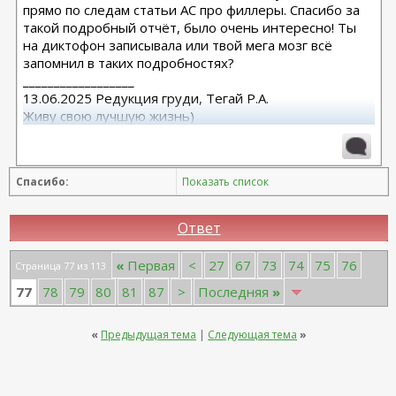
прямо по следам статьи АС про филлеры. Спасибо за
такой подробный отчёт, было очень интересно! Ты
на диктофон записывала или твой мега мозг всё
запомнил в таких подробностях?
__________________
13.06.2025 Редукция груди, Тегай Р.А.
Живу свою лучшую жизнь)
Спасибо:
Показать список
Ответ
«
Первая
<
27
67
73
74
75
76
Страница 77 из 113
77
78
79
80
81
87
>
Последняя
»
«
Предыдущая тема
|
Следующая тема
»