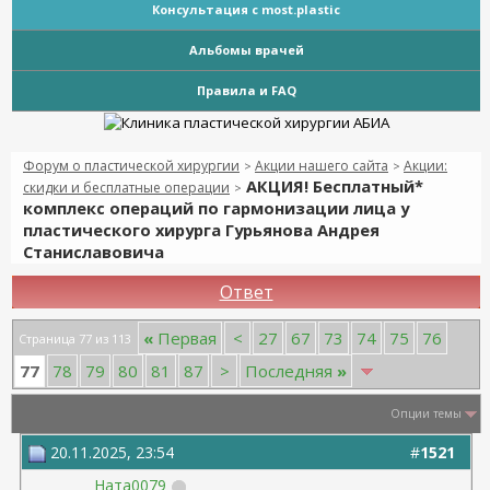
Консультация с most.plastic
Альбомы врачей
Правила и FAQ
Форум о пластической хирургии
Акции нашего сайта
Акции:
>
>
АКЦИЯ! Бесплатный*
скидки и бесплатные операции
>
комплекс операций по гармонизации лица у
пластического хирурга Гурьянова Андрея
Станиславовича
Ответ
«
Первая
<
27
67
73
74
75
76
Страница 77 из 113
77
78
79
80
81
87
>
Последняя
»
Опции темы
20.11.2025, 23:54
#
1521
Ната0079