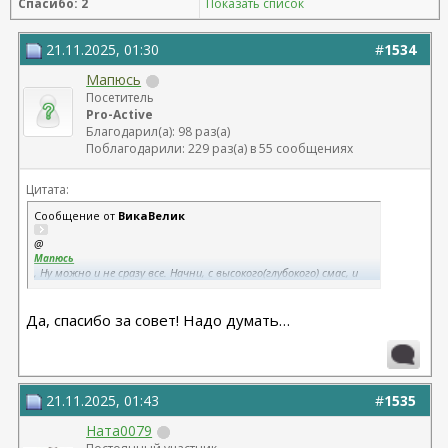
Спасибо: 2
Показать список
21.11.2025, 01:30
#
1534
Мапюсь
Посетитель
Pro-Active
Благодарил(а): 98 раз(а)
Поблагодарили: 229 раз(а) в 55 сообщениях
Цитата:
Сообщение от
ВикаВелик
@
Мапюсь
, Ну можно и не сразу все. Начни, с высокого(глубокого) смас, и
уже все будет отлично.
Да, спасибо за совет! Надо думать…
21.11.2025, 01:43
#
1535
Ната0079