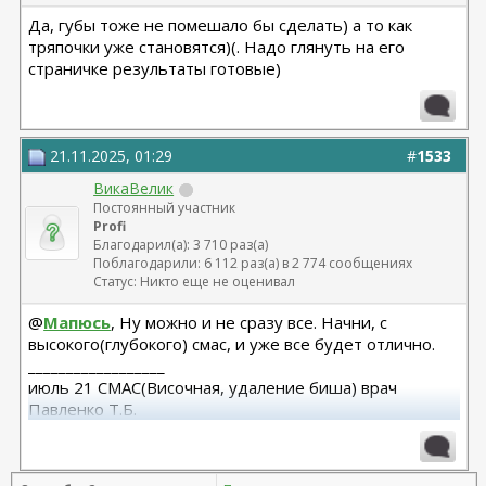
Да, губы тоже не помешало бы сделать) а то как
тряпочки уже становятся)(. Надо глянуть на его
страничке результаты готовые)
21.11.2025, 01:29
#
1533
ВикаВелик
Постоянный участник
Profi
Благодарил(а): 3 710 раз(а)
Поблагодарили: 6 112 раз(а) в 2 774 сообщениях
Статус: Никто еще не оценивал
@
Мапюсь
, Ну можно и не сразу все. Начни, с
высокого(глубокого) смас, и уже все будет отлично.
__________________
июль 21 СМАС(Височная, удаление биша) врач
Павленко Т.Б.