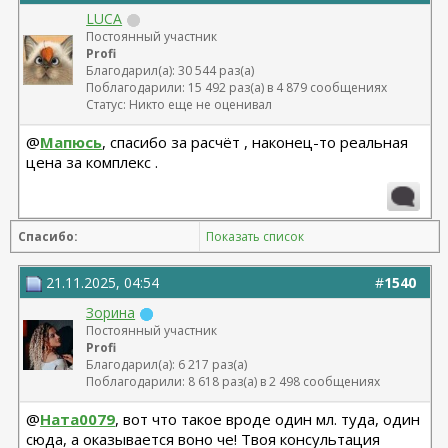
LUCA
Постоянный участник
Profi
Благодарил(а): 30 544 раз(а)
Поблагодарили: 15 492 раз(а) в 4 879 сообщениях
Статус: Никто еще не оценивал
@
Мапюсь
, спасибо за расчёт , наконец-то реальная
цена за комплекс .
Спасибо:
Показать список
21.11.2025, 04:54
#
1540
Зорина
Постоянный участник
Profi
Благодарил(а): 6 217 раз(а)
Поблагодарили: 8 618 раз(а) в 2 498 сообщениях
@
Ната0079
, вот что такое вроде один мл. туда, один
сюда, а оказывается воно че! Твоя консультация