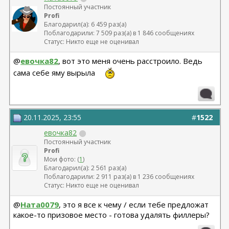
Постоянный участник
Profi
Благодарил(а): 6 459 раз(а)
Поблагодарили: 7 509 раз(а) в 1 846 сообщениях
Статус: Никто еще не оценивал
@
евочка82
, вот это меня очень расстроило. Ведь
сама себе яму вырыла
20.11.2025, 23:55
#
1522
евочка82
Постоянный участник
Profi
Мои фото: (
1
)
Благодарил(а): 2 561 раз(а)
Поблагодарили: 2 911 раз(а) в 1 236 сообщениях
Статус: Никто еще не оценивал
@
Ната0079
, это я все к чему / если тебе предложат
какое-то призовое место - готова удалять филлеры?