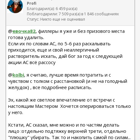
Profi
Благодарил(а): 6 459 раз(а)
Поблагодарили: 7 509 раз(а) в 1 846 сообщениях
Статус: Никто еще не оценивал
@
евочка82
, филлеры я уже и без призового места
готова удалить.
Если их по словам АС, по 5-6 раз раскалывать
приходится, еще и свой неаллергичный
растворитель искать, дай бог за год к следующей
акции АС всё рассосу
@
kolbi
, я считаю, лучше время потратить и с
чувством с толком с расстановкой (и не на голодный
желудок) , все подробнее расписать.
Эх, какой же светлое впечатление от встречи с
настоящим Мастером
Хочется оперироваться только
у него.
Кстати, АС сказал, мне можно и по частям делать
лицо :отдельно подтяжку верхней трети, отдельно
"плюшку" убирать. Так то и накопить самой по силам...