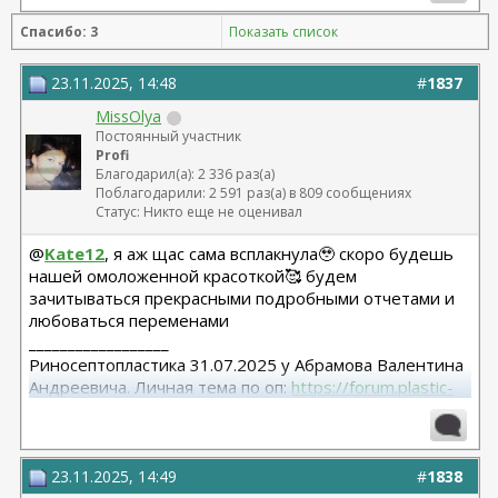
Спасибо: 3
Показать список
23.11.2025, 14:48
#
1837
MissOlya
Постоянный участник
Profi
Благодарил(а): 2 336 раз(а)
Поблагодарили: 2 591 раз(а) в 809 сообщениях
Статус: Никто еще не оценивал
@
Kate12
, я аж щас сама всплакнула🥹 скоро будешь
нашей омоложенной красоткой🥰 будем
зачитываться прекрасными подробными отчетами и
любоваться переменами
__________________
Риносептопластика 31.07.2025 у Абрамова Валентина
Андреевича. Личная тема по оп:
https://forum.plastic-
surgeon.ru/showthread.php?t=26038
23.11.2025, 14:49
#
1838