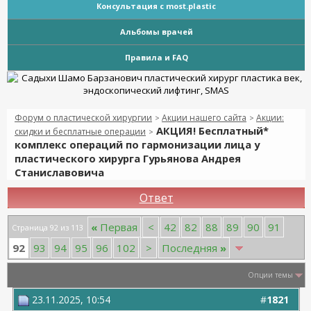
Консультация с most.plastic
Альбомы врачей
Правила и FAQ
Форум о пластической хирургии
Акции нашего сайта
Акции:
>
>
АКЦИЯ! Бесплатный*
скидки и бесплатные операции
>
комплекс операций по гармонизации лица у
пластического хирурга Гурьянова Андрея
Станиславовича
Ответ
«
Первая
<
42
82
88
89
90
91
Страница 92 из 113
92
93
94
95
96
102
>
Последняя
»
Опции темы
23.11.2025, 10:54
#
1821