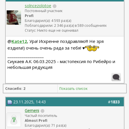
solncezolotoe
Постоянный участник
Profi
Благодарил(а): 4 593 раз(а)
Поблагодарили: 2 346 раз(а) в 589 сообщениях
Статус: Никто еще не оценивал
@
Kate12
, Ура! Искренне поздравляю!!! Не зря
ездила!) очень очень рада за тебя! ♥️
__________________
Сиукаев А.К. 06.03.2025 - мастопексия по Рибейро и
небольшая редукция
Спасибо: 2
Показать список
23.11.2025, 14:43
#
1833
Gemeni
Частый посетитель
Almost Profi
Благодарил(а): 71 раз(а)