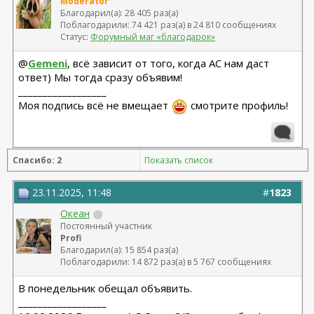
Moderator
Благодарил(а): 28 405 раз(а)
Поблагодарили: 74 421 раз(а) в 24 810 сообщениях
Статус:
Форумный маг «благодарок»
@
Gemeni
, всё зависит от того, когда АС нам даст
ответ) Мы тогда сразу объявим!
__________________
Моя подпись всё не вмещает
смотрите профиль!
Спасибо: 2
Показать список
23.11.2025, 11:48
#
1823
Океан
Постоянный участник
Profi
Благодарил(а): 15 854 раз(а)
Поблагодарили: 14 872 раз(а) в 5 767 сообщениях
В понедельник обещал объявить.
__________________