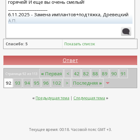
горячей! И еще вы очень смелый!
__________________
6.11.2025 - Замена имплантов+подтяжка, Древецкий
А.П.
14 декабря 2016г. СМАС нижней и средней зоны,
височная, Ищенко А.Л.
моя тема:
https://plastic-
Спасибо: 5
Показать список
surgeon.ru/forum/showthread.php?t=12134
Ответ
«
Первая
<
42
82
88
89
90
91
Страница 92 из 113
92
93
94
95
96
102
>
Последняя
»
«
Предыдущая тема
|
Следующая тема
»
Текущее время:
00:18
. Часовой пояс GMT +3.