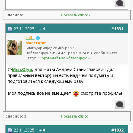
Спасибо:
Показать список
23.11.2025, 14:41
#
1831
kolbi
Moderator
Благодарил(а): 28 405 раз(а)
Поблагодарили: 74 421 раз(а) в 24 810 сообщениях
Статус:
Форумный маг «благодарок»
@
MissOlya
, для Наты Андрей Станиславович дал
правильный вектор) Ей есть над чем подумать и
подготовиться к следующему разу.
__________________
Моя подпись всё не вмещает
смотрите профиль!
Спасибо: 3
Показать список
23.11.2025, 14:41
#
1832