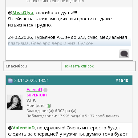
Статус: Никто еще не оценивал
@
MissOlya
, спасибо от души!!!!
Я сейчас на таких эмоциях, вы простите, даже
изъяснятся трудно.
__________________
24.02.2026, Гурьянов А.С. эндо 2/3, смас, медиальная
платизма, блефаро верх и низ, булхон
11.2025, липофилинг груди, Серозудинов
10.2024, 425 Motiva demi, Серозудинов
08.2015, allergan 240, 255. Аврамович А.Г., Клиника СЛ
Спасибо: 3
Показать список
(молодости и красоты)
23.11.2025, 14:51
#
1840
ЕленаП
SUPERIOR I
V.I.P.
Мои фото: (
6
)
Благодарил(а): 6 302 раз(а)
Поблагодарили: 17 995 раз(а) в 5 177 сообщениях
@
ValentinD
, поздравляю! Очень интересно будет
следить за операцией у мужчины, думаю тема будет