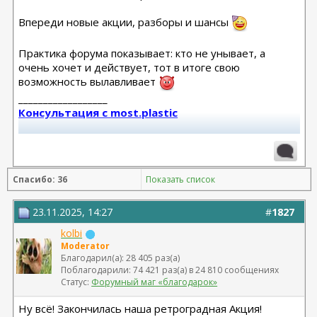
Впереди новые акции, разборы и шансы
Практика форума показывает: кто не унывает, а
очень хочет и действует, тот в итоге свою
возможность вылавливает
__________________
Консультация с most.plastic
Телеграм канал most.plastic
11.24 смас+эндо лба Барсегян Овсеп
Спасибо: 36
Показать список
+ липофилинг кистей рук Джимиев Мулдар (в одну оп)
Замена Мотива Эрго 475сс деми 20.03.23 Арамян
23.11.2025, 14:27
#
1827
Левон,
kolbi
коррекция складки 04.24 + коррекция липофилингом
Moderator
Липофилинг лица + нити 10.2022 - Андрющенко
Благодарил(а): 28 405 раз(а)
Олеся - оказалась сожжена платизма и нити стояли
Поблагодарили: 74 421 раз(а) в 24 810 сообщениях
там где нельзя
Статус:
Форумный маг «благодарок»
Рино 2020 - Константинов Бадри,
Ну всё! Закончилась наша ретроградная Акция!
Миниабдо + грыжа 2019 - Малкаров