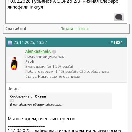
10.02.2026 Гурьянов А.С. Эндо 2/3, нижняя блефаро,
липофилинг скул
Спасибо: 6
Показать список
23.11.2025, 13:32
#
1824
AlenkaaknelA
Постоянный участник
Profi
Благодарил(а): 1 597 раз(а)
Поблагодарили: 1 463 раз(а) в 626 сообщениях
Статус: Никто еще не оценивал
Цитата:
Сообщение от
Океан
В понедельник обещал объявить.
Мы все ждем, очень интересно
__________________
14.10.2025 - лабиопластика, коррекция длины сосков -