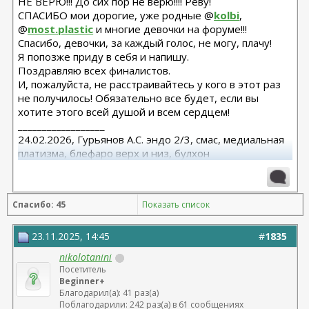
НЕ ВЕРЮ!!! До сих пор не верю!!!! Реву!
Гурьянова Андрея Станиславовича
СПАСИБО мои дорогие, уже родные @
kolbi
,
.
@
most.plastic
и многие девочки на форуме!!!
Спасибо, девочки, за каждый голос, не могу, плачу!
Такого накала и активности давненько у нас не было. Чтобы @
Я попозже приду в себя и напишу.
kolbi
модератор форума ждала этого объявления не меньше самих
Поздравляю всех финалистов.
участников, а может и больше.) Чего тут только не было, и
И, пожалуйста, не расстраивайтесь у кого в этот раз
споры и удаление сообщений, и тему то она закрывала, чтобы
не получилось! Обязательно все будет, если вы
дать остыть..
хотите этого всей душой и всем сердцем!
__________________
Акция огонь - пожар!
24.02.2026, Гурьянов А.С. эндо 2/3, смас, медиальная
При этом, у нас невероятно "сильные" в своих запросах и
пожеланиях участники!
платизма, блефаро верх и низ, булхон
11.2025, липофилинг груди, Серозудинов
ПОЗДРАВЛЯЕМ:
10.2024, 425 Motiva demi, Серозудинов
1 место
- @
08.2015, allergan 240, 255. Аврамович А.Г., Клиника СЛ
Спасибо: 45
Показать список
(молодости и красоты)
Kate12
- 46 лет, г. Казань (
ссылка на заявку
23.11.2025, 14:45
#
1835
)
.
nikolotanini
Посетитель
2 место
- @
Beginner+
ValentinD
Благодарил(а): 41 раз(а)
- 53 года, г. Москва (
Поблагодарили: 242 раз(а) в 61 сообщениях