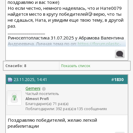
поздравляю и вас тоже)
Но если честно, немного надеялась, что и Нате0079
найдется место в кругу победителей🥲 верю, что ты
не сдашься, Ната, и увидим еще твою тему, в другой
раз.
__________________
Риносептопластика 31.07.2025 у Абрамова Валентина
Андреевича. Личная тема по оп:
https://forum.plastic-
surgeon.ru/showthread.php?t=26038
Спасибо: 8
Показать список
23.11.2025, 14:41
#
1830
Gemeni
Частый посетитель
Almost Profi
Благодарил(а): 71 раз(а)
Поблагодарили: 392 раз(а) в 135 сообщениях
Поздравляю победителей, желаю легкой
реабилитации