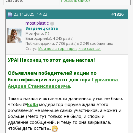
Спасибо:
Показать список
23.11.2025, 14:22
#
1826
most.plastic
Владелец сайта
Мои фото: (
1
)
Благодарил(а): 4 245 раз(а)
Поблагодарили: 7 736 раз(а) в 2 249 сообщениях
Статус:
Мои посты горят ярче, чем солнце!
УРА! Наконец то этот день настал!
Объявляем победителей акции по
бьютификации лица от доктора
Гурьянова 
Андрея Станиславовича
.
Такого накала и активности давненько у нас не было.
Чтобы @
kolbi
модератор форума ждала этого
объявления не меньше самих участников, а может и
больше.) Чего тут только не было, и споры и
удаление сообщений, и тему то она закрывала,
чтобы дать остыть..