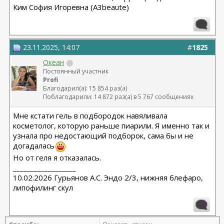
Ким София Игоревна (A3beaute)
23.11.2025, 14:07
#
1825
Океан
Постоянный участник
Profi
Благодарил(а): 15 854 раз(а)
Поблагодарили: 14 872 раз(а) в 5 767 сообщениях
Мне кстати гель в подбородок навяливала
косметолог, которую раньше пиарили. Я именно так и
узнала про недостающий подборок, сама бы и не
догадалась
Но от геля я отказалась.
__________________
10.02.2026 Гурьянов А.С. Эндо 2/3, нижняя блефаро,
липофилинг скул