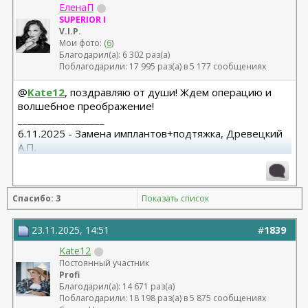
ЕленаП
SUPERIOR I
V.I.P.
Мои фото: (
6
)
Благодарил(а): 6 302 раз(а)
Поблагодарили: 17 995 раз(а) в 5 177 сообщениях
@
Kate12
, поздравляю от души! Ждем операцию и
волшебное преображение!
__________________
6.11.2025 - Замена имплантов+подтяжка, Древецкий
А.П.
14 декабря 2016г. СМАС нижней и средней зоны,
височная, Ищенко А.Л.
моя тема:
https://plastic-
Спасибо: 3
Показать список
surgeon.ru/forum/showthread.php?t=12134
23.11.2025, 14:51
#
1839
Kate12
Постоянный участник
Profi
Благодарил(а): 14 671 раз(а)
Поблагодарили: 18 198 раз(а) в 5 875 сообщениях