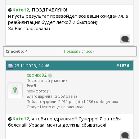
ссылка на заявку
)
.
@
Kate12
, ПОЗДРАВЛЯЮ!
и пусть результат превзойдет все ваши ожидания, а
3 место
- @
реабилитация будет лёгкой и быстрой)!
lensya
За Вас голосовала)
- 48 лет, г. Москва (
ссылка на заявку
)
.
Спасибо: 4
Показать список
А теперь, судя по фаворитам, нас ждут очень яркие личные
темы.
23.11.2025, 14:46
#
1836
Остальных прошу не разбегаться. Это не финал сезона, а всего
евочка82
лишь серия.
Постоянный участник
Впереди новые акции, разборы и шансы
Profi
Мои фото: (
1
)
Благодарил(а): 2 563 раз(а)
Практика форума показывает: кто не унывает, а очень хочет и
Поблагодарили: 2 911 раз(а) в 1 236 сообщениях
действует, тот в итоге свою возможность вылавливает
Статус: Никто еще не оценивал
@
Kate12
, я тебя поздравляю!!! Суперрр! Я за тебя
болела!!!! Ураааа, мечты должны сбываться!