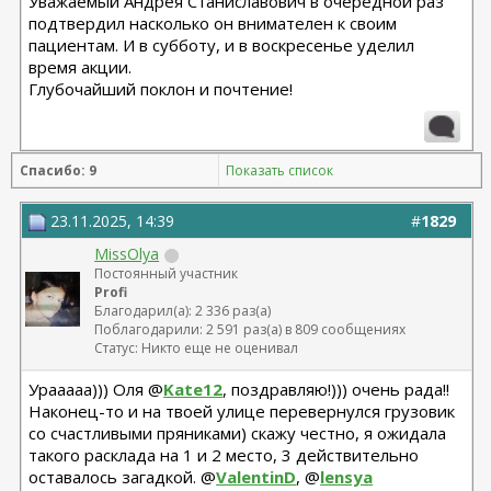
Уважаемый Андрея Станиславович в очередной раз
подтвердил насколько он внимателен к своим
пациентам. И в субботу, и в воскресенье уделил
время акции.
Глубочайший поклон и почтение!
Спасибо: 9
Показать список
23.11.2025, 14:39
#
1829
MissOlya
Постоянный участник
Profi
Благодарил(а): 2 336 раз(а)
Поблагодарили: 2 591 раз(а) в 809 сообщениях
Статус: Никто еще не оценивал
Урааааа))) Оля @
Kate12
, поздравляю!))) очень рада!!
Наконец-то и на твоей улице перевернулся грузовик
со счастливыми пряниками) скажу честно, я ожидала
такого расклада на 1 и 2 место, 3 действительно
оставалось загадкой. @
ValentinD
, @
lensya