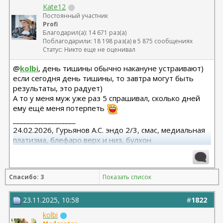
Kate12
Постоянный участник
Profi
Благодарил(а): 14 671 раз(а)
Поблагодарили: 18 198 раз(а) в 5 875 сообщениях
Статус: Никто еще не оценивал
@
kolbi
, день тишины обычно накануне устраивают)
если сегодня день тишины, то завтра могут быть
результаты, это радует)
А то у меня муж уже раз 5 спрашивал, сколько дней
ему ещё меня потерпеть
__________________
24.02.2026, Гурьянов А.С. эндо 2/3, смас, медиальная
платизма, блефаро верх и низ, булхон
11.2025, липофилинг груди, Серозудинов
10.2024, 425 Motiva demi, Серозудинов
08.2015, allergan 240, 255. Аврамович А.Г., Клиника СЛ
Спасибо: 3
Показать список
(молодости и красоты)
23.11.2025, 10:58
#
1822
kolbi