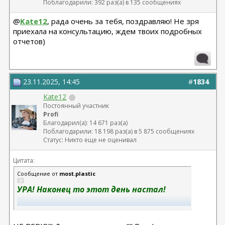
Поблагодарили: 392 раз(а) в 135 сообщениях
@
Kate12
, рада очень за тебя, поздравляю! Не зря
приехала на консультацию, ждем твоих подробных
отчетов)
23.11.2025, 14:45
#
1834
Kate12
Постоянный участник
Profi
Благодарил(а): 14 671 раз(а)
Поблагодарили: 18 198 раз(а) в 5 875 сообщениях
Статус: Никто еще не оценивал
Цитата:
Сообщение от
most.plastic
УРА! Наконец то этот день настал!
Объявляем победителей акции по
бьютификации лица от доктора