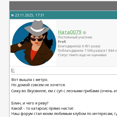
23.11.2025, 17:31
Ната0079
Постоянный участник
Profi
Благодарил(а): 6 451 раз(а)
Поблагодарили: 7 506 раз(а) в 1 844
Статус: Никто еще не оценивал
Вот вышла с метро.
Но домой совсем не хочется.
Сижу во Вкусвилле, ем с суп с лесными грибами (очень 
Блин, и чего я реву?
Какой - то катарсис прямо настиг.
Наш форум стал моим любимым клубом по интересам, г