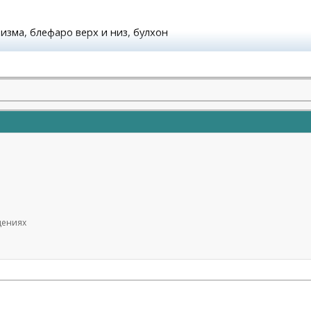
атизма, блефаро верх и низ, булхон
молодости и красоты)
щениях