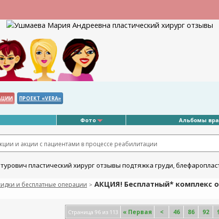
АЦИИ
ПРОЕКТ «VERA»
Фото
Альбомы вр
ции и акции с пациентами в процессе реабилитации
АКЦИЯ! Бесплатный* комплекс о
кидки и бесплатные операции
>
«
Первая
<
46
86
92
Страница 96 из 113