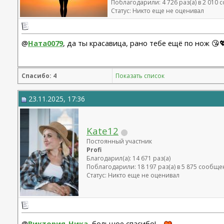
Поблагодарили: 4 726 раз(а) в 2 010
Статус: Никто еще не оценивал
@
Ната0079
, да ты красавица, рано тебе ещё по нож 😘
Спасибо: 4
Показать список
23.11.2025, 17:36
Kate12
Постоянный участник
Profi
Благодарил(а): 14 671 раз(а)
Поблагодарили: 18 197 раз(а) в 5 875 сообщ
Статус: Никто еще не оценивал
@
Виктория-Ника
, большое спасибо!