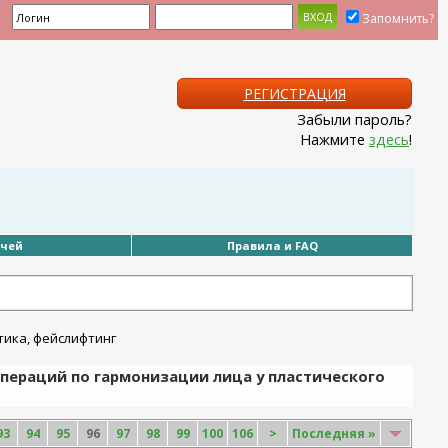
Запомнить?
РЕГИСТРАЦИЯ
Забыли пароль?
Нажмите
здесь
!
ачей
Правила и FAQ
пераций по гармонизации лица у пластического
93
94
95
96
97
98
99
100
106
>
Последняя
»