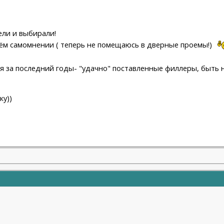
ели и выбирали!
оём самомнении ( теперь не помещаюсь в дверные проемы!)
ия за последний годы- "удачно" поставленные филлеры, быть н
ку))