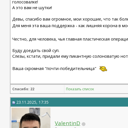
голосовалке!
А это вам не шутки!
Девы, спасибо вам огромное, мои хорошие, что так бол
Для меня эта ваша поддержка - как лишняя корона в м
Честно, для человека, чья главная пластическая операц
Буду доедать свой суп.
Слезы, кстати, придали ему пикантную солоноватую нот
Ваша скромная "почти-победительница"
Спасибо: 22
Показать список
23.11.2025, 17:35
ValentinD