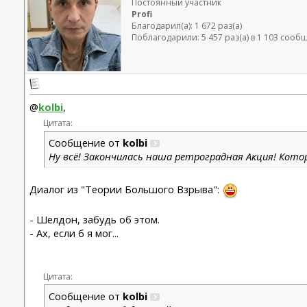
Постоянный участник
Profi
Благодарил(а): 1 672 раз(а)
Поблагодарили: 5 457 раз(а) в 1 103 сооб
@
kolbi
,
Цитата:
Сообщение от
kolbi
Ну всё! Закончилась наша ретроградная Акция! Котор
Диалог из "Теории Большого Взрыва":
- Шелдон, забудь об этом.
- Ах, если б я мог...
Цитата:
Сообщение от
kolbi