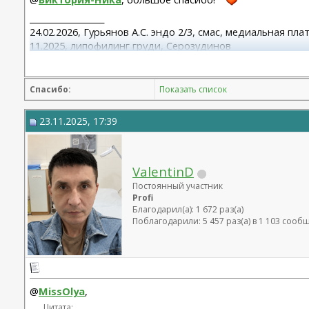
__________________
24.02.2026, Гурьянов А.С. эндо 2/3, смас, медиальная пл
11.2025, липофилинг груди, Серозудинов
10.2024, 425 Motiva demi, Серозудинов
08.2015, allergan 240, 255. Аврамович А.Г., Клиника СЛ (
Спасибо:
Показать список
23.11.2025, 17:39
ValentinD
Постоянный участник
Profi
Благодарил(а): 1 672 раз(а)
Поблагодарили: 5 457 раз(а) в 1 103 сооб
@
MissOlya
,
Цитата: