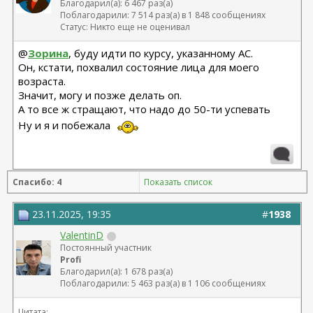
Благодарил(а): 6 467 раз(а)
Поблагодарили: 7 514 раз(а) в 1 848 сообщениях
Статус: Никто еще не оценивал
@
Зорина
, буду идти по курсу, указанному АС.
Он, кстати, похвалил состояние лица для моего
возраста.
Значит, могу и позже делать оп.
А то все ж стращают, что надо до 50-ти успевать
Ну и я и побежала
Спасибо: 4
Показать список
23.11.2025, 19:35
#
1938
ValentinD
Постоянный участник
Profi
Благодарил(а): 1 678 раз(а)
Поблагодарили: 5 463 раз(а) в 1 106 сообщениях
Цитата: