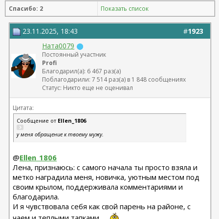
Спасибо: 2
Показать список
23.11.2025, 18:43
#
1923
Ната0079
Постоянный участник
Profi
Благодарил(а): 6 467 раз(а)
Поблагодарили: 7 514 раз(а) в 1 848 сообщениях
Статус: Никто еще не оценивал
Цитата:
Сообщение от
Ellen_1806
у меня обращение к твоему мужу.
@
Ellen_1806
Лена, признаюсь: с самого начала ты просто взяла и
метко наградила меня, новичка, уютным местом под
своим крылом, поддерживала комментариями и
благодарила.
И я чувствовала себя как свой парень на районе, с
чаем и теплыми тапками.