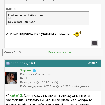
Цитата:
Сообщение от
Bl@ndinka
Это совсем не шутки!
это как перевод из чушпана в пацана!
Спасибо: 3
Показать список
23.11.2025, 19:15
#
1931
Зорина
Постоянный участник
Profi
Благодарил(а): 6 276 раз(а)
Поблагодарили: 8 773 раз(а) в 2 526 сообщениях
@
Kate12
, Оля, поздравляю от всей души, ты это
заслужила! Каждую акцию ты верила, что когда-то
удача улыбнётся тебе и она улыбнулась!) Теперь