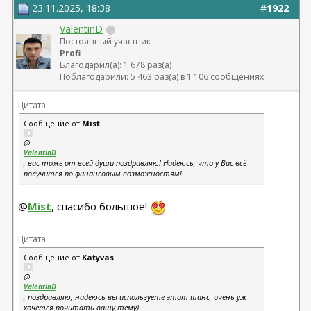
23.11.2025, 18:38
#
1922
ValentinD
Постоянный участник
Profi
Благодарил(а): 1 678 раз(а)
Поблагодарили: 5 463 раз(а) в 1 106 сообщениях
Цитата:
Сообщение от
Mist
@
ValentinD
, вас тоже от всей души поздравляю! Надеюсь, что у Вас всё
получится по финансовым возможностям!
@
Mist
, спасибо большое!
Цитата:
Сообщение от
Katyvas
@
ValentinD
, поздравляю, надеюсь вы используете этот шанс, очень уж
хочется почитать вашу тему)