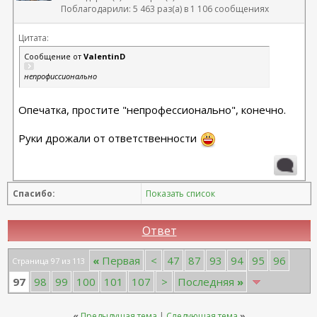
Поблагодарили: 5 463 раз(а) в 1 106 сообщениях
Цитата:
Сообщение от
ValentinD
непрофиссионально
Опечатка, простите "непрофессионально", конечно.
Руки дрожали от ответственности
Спасибо:
Показать список
Ответ
«
Первая
<
47
87
93
94
95
96
Страница 97 из 113
97
98
99
100
101
107
>
Последняя
»
«
Предыдущая тема
|
Следующая тема
»