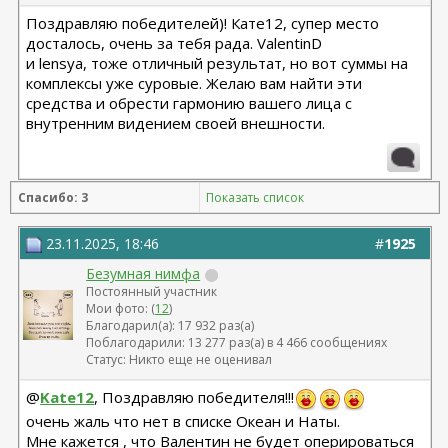
Поздравляю победителей)! Кате12, супер место
досталось, очень за тебя рада. ValentinD
и lensya, тоже отличный результат, но вот суммы на
комплексы уже суровые. Желаю вам найти эти
средства и обрести гармонию вашего лица с
внутренним видением своей внешности.
Спасибо: 3
Показать список
23.11.2025, 18:46
#
1925
Безумная нимфа
Постоянный участник
Мои фото: (
12
)
Благодарил(а): 17 932 раз(а)
Поблагодарили: 13 277 раз(а) в 4 466 сообщениях
Статус: Никто еще не оценивал
@
Kate12
, Поздравляю победителя!!!
очень жаль что нет в списке Океан и Наты.
Мне кажется , что Валентин не будет оперироваться