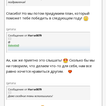
поздравления!
Спасибо! Но мы потом придумаем план, который
поможет тебе победить в следующем году!
Цитата:
Сообщение от
Ната0079
@
ValentinD
,
Твое участие в этой акции привнесло такую интригу и ярких
красок, что наше скромное болотце конкурсной жизни
забурлило, как в лихорадке!
Ах, как же приятно это слышать!
Сколько бы мы
ни говорили, что делаем что-то для себя, нам все
равно хочется нравиться другим.
Цитата:
Сообщение от
Ната0079
Даже соседние темы всполошились!