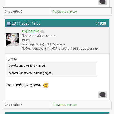
Муратов Н.Ф. Моя тема
 https://forum.plastic-
surgeon.ru/showthread.php?t=27316 
Спасибо: 7
Показать список
Круговая блефаропластика, 24.02.2023 г., Малышева
Н.А.- Не рекомендую.
23.11.2025, 19:06
#
1928
Bl@ndinka
Постоянный участник
Profi
Благодарил(а): 13 185 раз(а)
Поблагодарили: 14 627 раз(а) в 4 912 сообщениях
Цитата:
Сообщение от
Ellen_1806
волшебное место, этот форум...
Волшебный форум
Спасибо: 4
Показать список