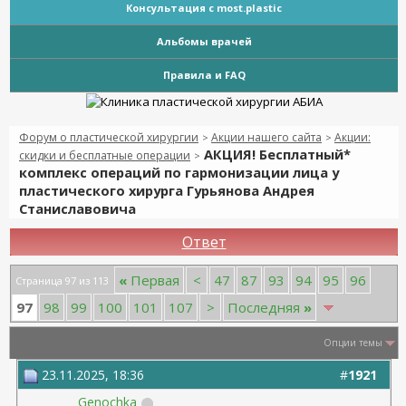
Консультация с most.plastic
Альбомы врачей
Правила и FAQ
Форум о пластической хирургии
Акции нашего сайта
Акции:
>
>
АКЦИЯ! Бесплатный*
скидки и бесплатные операции
>
комплекс операций по гармонизации лица у
пластического хирурга Гурьянова Андрея
Станиславовича
Ответ
«
Первая
<
47
87
93
94
95
96
Страница 97 из 113
97
98
99
100
101
107
>
Последняя
»
Опции темы
23.11.2025, 18:36
#
1921
Genochka