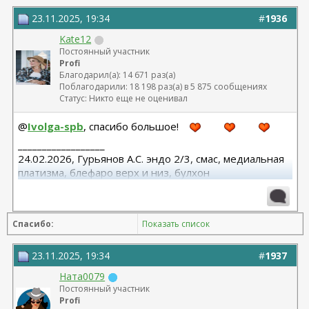
06.01.2026г. феморо пластика+липо ног - Бабикова
М.А.
23.11.2025, 19:34
#
1936
Kate12
Постоянный участник
Profi
Благодарил(а): 14 671 раз(а)
Поблагодарили: 18 198 раз(а) в 5 875 сообщениях
Статус: Никто еще не оценивал
@
Ivolga-spb
, спасибо большое!
__________________
24.02.2026, Гурьянов А.С. эндо 2/3, смас, медиальная
платизма, блефаро верх и низ, булхон
11.2025, липофилинг груди, Серозудинов
10.2024, 425 Motiva demi, Серозудинов
08.2015, allergan 240, 255. Аврамович А.Г., Клиника СЛ
Спасибо:
Показать список
(молодости и красоты)
23.11.2025, 19:34
#
1937
Ната0079
Постоянный участник
Profi