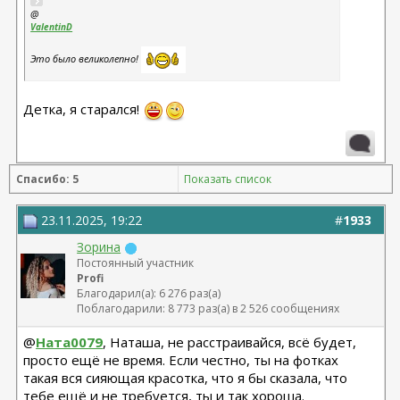
@
ValentinD
Это было великолепно!
Детка, я старался!
Спасибо: 5
Показать список
23.11.2025, 19:22
#
1933
Зорина
Постоянный участник
Profi
Благодарил(а): 6 276 раз(а)
Поблагодарили: 8 773 раз(а) в 2 526 сообщениях
@
Ната0079
, Наташа, не расстраивайся, всё будет,
просто ещё не время. Если честно, ты на фотках
такая вся сияющая красотка, что я бы сказала, что
тебе ещё и не требуется, ты и так хороша.