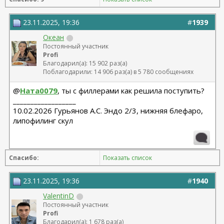
23.11.2025, 19:36
#
1939
Океан
Постоянный участник
Profi
Благодарил(а): 15 902 раз(а)
Поблагодарили: 14 906 раз(а) в 5 780 сообщениях
@
Ната0079
, ты с филлерами как решила поступить?
__________________
10.02.2026 Гурьянов А.С. Эндо 2/3, нижняя блефаро,
липофилинг скул
Спасибо:
Показать список
23.11.2025, 19:36
#
1940
ValentinD
Постоянный участник
Profi
Благодарил(а): 1 678 раз(а)