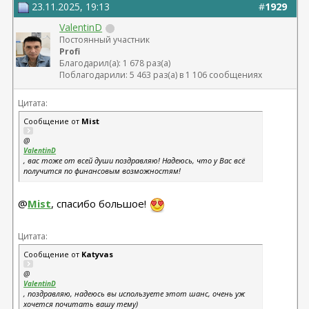
23.11.2025, 19:13
#
1929
ValentinD
Постоянный участник
Profi
Благодарил(а): 1 678 раз(а)
Поблагодарили: 5 463 раз(а) в 1 106 сообщениях
Цитата:
Сообщение от
Mist
@
ValentinD
, вас тоже от всей души поздравляю! Надеюсь, что у Вас всё
получится по финансовым возможностям!
@
Mist
, спасибо большое!
Цитата:
Сообщение от
Katyvas
@
ValentinD
, поздравляю, надеюсь вы используете этот шанс, очень уж
хочется почитать вашу тему)