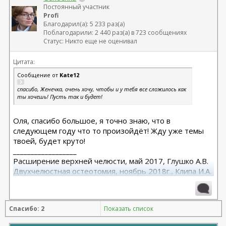
Постоянный участник
Profi
Благодарил(а): 5 233 раз(а)
Поблагодарили: 2 440 раз(а) в 723 сообщениях
Статус: Никто еще не оценивал
Цитата:
Сообщение от
Kate12
спасибо, Женечка, очень хочу, чтобы и у тебя все сложилось как
ты хочешь! Пусть так и будет!
Оля, спасибо большое, я точно знаю, что в
следующем году что то произойдёт! Жду уже темы
твоей, будет круто!
__________________
Расширение верхней челюсти, май 2017, Глушко А.В.
Двухчелюстная остеотомия, ноябрь 2018г., Клипа И.А.
Маммопластика (подтяжка без имплантов с редукцией
1 груди), июль 2024, Дубовик А.В.
Спасибо: 2
Показать список