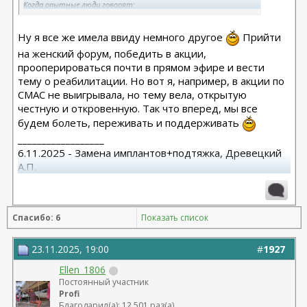
Когда опытные люди говорят:
- Ну ты, молодец, что решился. Смелый...
Ну я все же имела ввиду немного другое
Прийти
Думаешь, что твои действия - это "Слабоумие и отвага"!
на женский форум, победить в акции,
прооперироваться почти в прямом эфире и вести
И закрадывается мысль: "А может, я чего-то не знаю..."
тему о реабилитации. Но вот я, например, в акции по
Наверняка не знаю. Но отзывы об Андрее Станиславовиче и
СМАС не выигрывала, но тему вела, открытую
общение с ним успокаивают.
честную и откровенную. Так что вперед, мы все
будем болеть, переживать и поддерживать
__________________
6.11.2025 - Замена имплантов+подтяжка, Древецкий
А.П.
14 декабря 2016г. СМАС нижней и средней зоны,
височная, Ищенко А.Л.
моя тема:
https://plastic-
Спасибо: 6
Показать список
surgeon.ru/forum/showthread.php?t=12134
23.11.2025, 19:00
#
1927
Ellen_1806
Постоянный участник
Profi
Благодарил(а): 12 501 раз(а)