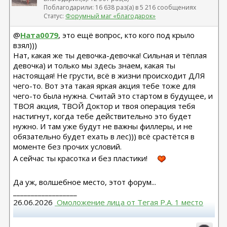
Поблагодарили: 16 638 раз(а) в 5 216 сообщениях
Статус:
Форумный маг «благодарок»
@
Ната0079
, это ещё вопрос, кто кого под крыло
взял)))
Нат, какая же ты девочка-девочка! Сильная и тёплая
девочка) и только мы здесь знаем, какая ты
настоящая! Не грусти, всё в жизни происходит ДЛЯ
чего-то. Вот эта такая яркая акция тебе тоже для
чего-то была нужна. Считай это стартом в будущее, и
ТВОЯ акция, ТВОЙ Доктор и твоя операция тебя
настигнут, когда тебе действительно это будет
нужно. И там уже будут не важны филлеры, и не
обязательно будет ехать в лес))) всё срастётся в
моменте без прочих условий.
А сейчас ты красотка и без пластики!
Да уж, волшебное место, этот форум...
__________________
26.06.2026
 Омоложение лица от Тегая Р.А. 1 место
Повторная блефаропластика верх, 10.03.2026,