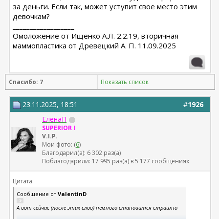
за деньги. Если так, может уступит свое место этим
девочкам?
__________________
Омоложение от Ищенко А.Л. 2.2.19, вторичная
маммопластика от Древецкий А. П. 11.09.2025
Спасибо: 7
Показать список
23.11.2025, 18:51
#
1926
ЕленаП
SUPERIOR I
V.I.P.
Мои фото: (
6
)
Благодарил(а): 6 302 раз(а)
Поблагодарили: 17 995 раз(а) в 5 177 сообщениях
Цитата:
Сообщение от
ValentinD
А вот сейчас (после этих слов) немного становится страшно