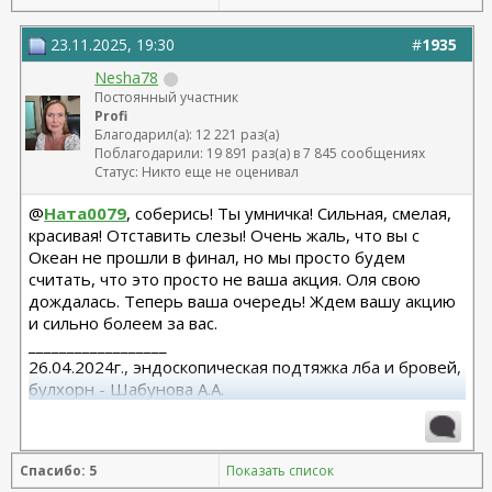
23.11.2025, 19:30
#
1935
Nesha78
Постоянный участник
Profi
Благодарил(а): 12 221 раз(а)
Поблагодарили: 19 891 раз(а) в 7 845 сообщениях
Статус: Никто еще не оценивал
@
Ната0079
, соберись! Ты умничка! Сильная, смелая,
красивая! Отставить слезы! Очень жаль, что вы с
Океан не прошли в финал, но мы просто будем
считать, что это просто не ваша акция. Оля свою
дождалась. Теперь ваша очередь! Ждем вашу акцию
и сильно болеем за вас.
__________________
26.04.2024г., эндоскопическая подтяжка лба и бровей,
булхорн - Шабунова А.А.
06.12.2024г., бодилифт, липофилинг ягодиц, редукция
груди - Кондратьев Д.Г.
22.09.2025г. брахио пластика+торсопластика -
Спасибо: 5
Показать список
Бабикова М.А.