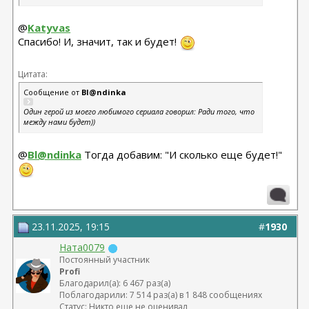
@
Katyvas
Спасибо! И, значит, так и будет!
Цитата:
Сообщение от
Bl@ndinka
Один герой из моего любимого сериала говорил: Ради того, что
между нами будет))
@
Bl@ndinka
Тогда добавим: "И сколько еще будет!"
23.11.2025, 19:15
#
1930
Ната0079
Постоянный участник
Profi
Благодарил(а): 6 467 раз(а)
Поблагодарили: 7 514 раз(а) в 1 848 сообщениях
Статус: Никто еще не оценивал