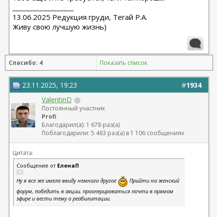
__________________
13.06.2025 Редукция груди, Тегай Р.А.
Живу свою лучшую жизнь)
Спасибо: 4
Показать список
23.11.2025, 19:23
#
1934
ValentinD
Постоянный участник
Profi
Благодарил(а): 1 678 раз(а)
Поблагодарили: 5 463 раз(а) в 1 106 сообщениях
Цитата:
Сообщение от
ЕленаП
Ну я все же имела ввиду немного другое
Прийти на женский
форум, победить в акции, прооперироваться почти в прямом
эфире и вести тему о реабилитации.